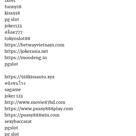
1xbet
funny18
kiss918
pg slot
joker123
สล็อต777
tokyoslot88
https://betwayvietnam.com
https://jokerasia.net
https://moodeng.in
pgslot
https://918kissauto.xyz
หนังชนโรง
sagame
joker 123
http://www.movie87hd.com
https://www.pussy888play.com
https://pussy888win.com
sexybaccarat
pgslot
pg slot