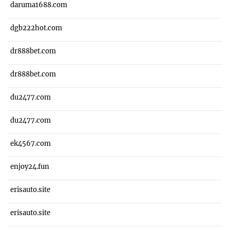
daruma1688.com
dgb222hot.com
dr888bet.com
dr888bet.com
du2477.com
du2477.com
ek4567.com
enjoy24.fun
erisauto.site
erisauto.site