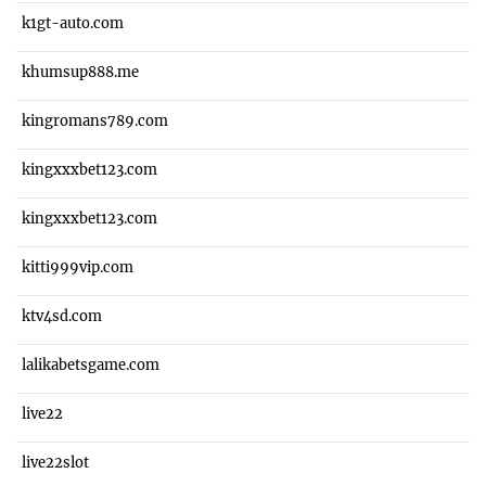
k1gt-auto.com
khumsup888.me
kingromans789.com
kingxxxbet123.com
kingxxxbet123.com
kitti999vip.com
ktv4sd.com
lalikabetsgame.com
live22
live22slot