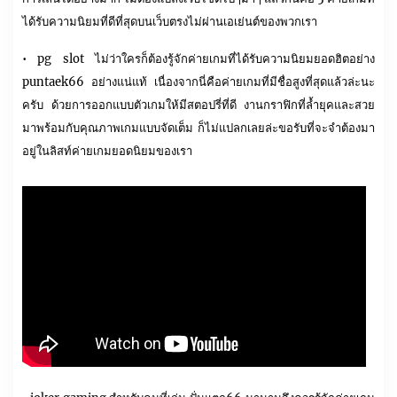
ได้รับความนิยมที่ดีที่สุดบนเว็บตรงไม่ผ่านเอเย่นต์ของพวกเรา
• pg slot ไม่ว่าใครก็ต้องรู้จักค่ายเกมที่ได้รับความนิยมยอดฮิตอย่าง
puntaek66 อย่างแน่แท้ เนื่องจากนี่คือค่ายเกมที่มีชื่อสูงที่สุดแล้วล่ะนะ
ครับ ด้วยการออกแบบตัวเกมให้มีสตอปรี่ที่ดี งานกราฟิกที่ล้ำยุคและสวย
มาพร้อมกับคุณภาพเกมแบบจัดเต็ม ก็ไม่แปลกเลยล่ะขอรับที่จะจำต้องมา
อยู่ในลิสท์ค่ายเกมยอดนิยมของเรา