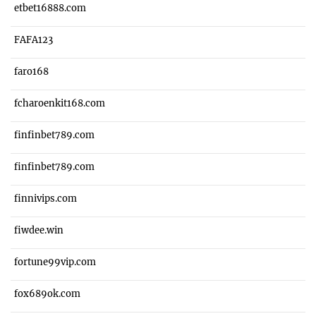
etbet16888.com
FAFA123
faro168
fcharoenkit168.com
finfinbet789.com
finfinbet789.com
finnivips.com
fiwdee.win
fortune99vip.com
fox689ok.com