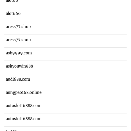
alot66
alot666
aress77.shop
aress77.shop
asb9999.com
askyouwin888
audi688.com
aungpao168.online
autoslot16888.com
autoslot16888.com