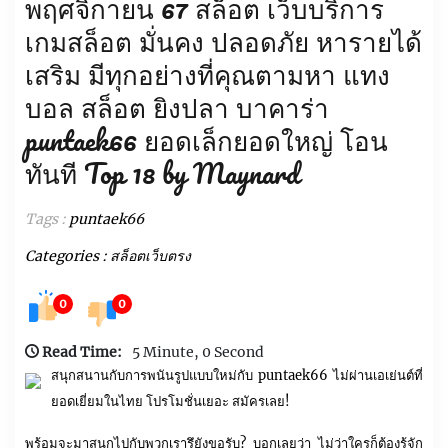
พฤศจิกายน 67 สล็อต เว็บบริการ
เกมสล็อต มั่นคง ปลอดภัย หารายได้
เสริม มีทุกอย่างที่คุณตามหา แทง
บอล สล็อต ยิงปลา บาคาร่า
puntaek66 ยอดเล็กยอดใหญ่ โอน
ทันที Top 18 by Maynard
Tags :
puntaek66
Categories :
สล็อตเว็บตรง
0
0
Read Time:
5 Minute, 0 Second
สนุกสนานกับการพนันรูปแบบใหม่กับ puntaek66 ไม่ผ่านเอเย่นต์ที่
ยอดเยี่ยมในไทย โปรโมชั่นเยอะ สมัครเลย!
พร้อมจะมาสนุกไปกับพวกเรารึยังขอรับ? บอกเลยว่า ไม่ว่าใครก็ต้องรู้จัก