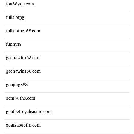
fox689ok.com
fullslotpg
fullslotpg168.com
funny18
gachawin168.com
gachawin168.com
gaojing888
gem99ths.com
goatbetroyalcasino.com
goatza888fin.com