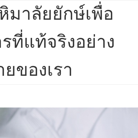
มาลัยยักษ์เพื่อ
ี่แท้จริงอย่าง
ลายของเรา