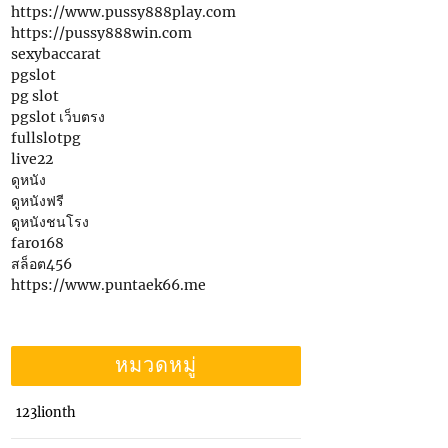
https://www.pussy888play.com
https://pussy888win.com
sexybaccarat
pgslot
pg slot
pgslot เว็บตรง
fullslotpg
live22
ดูหนัง
ดูหนังฟรี
ดูหนังชนโรง
faro168
สล็อต456
https://www.puntaek66.me
หมวดหมู่
123lionth