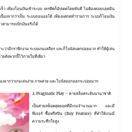
วดเร็ว เพียงโอนเงินเข้าระบบ เครดิตก็อัปเดตโดยทันที ไม่ต้องคอยแอดมิน
น เนื่องจากว่าเป็น ระบบถอนออโต้ เพียงแต่กดทำรายการ ระบบก็โอนเงิน
้วสามารถเบิกเงินจริงได้
ะว่ามีกราฟิกงาม ระบบเกมเสถียร และก็โบนัสแตกบ่อยมาก ทำให้ผู้เล่น
ยดังพวกนี้ไว้ภายในที่เดียว
ุด เนื่องจากว่าเกมเล่นง่าย ภาพสวย และโบนัสออกออกจะบ่อยมาก
2. Pragmatic Play – ค่ายสล็อตระดับนานาชาติ
เป็นค่ายสล็อตสุดยอดที่มีเกมจำนวนมาก และมี
ฟีเจอร์ ซื้อฟรีสปิน (Buy Feature) ที่ทำให้เกมมี
ความระทึกใจสูง