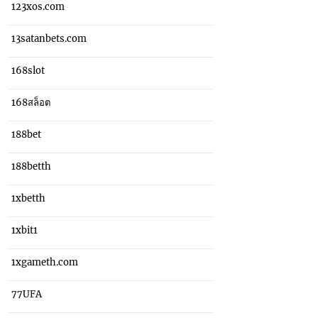
123xos.com
13satanbets.com
168slot
168สล็อต
188bet
188betth
1xbetth
1xbit1
1xgameth.com
77UFA