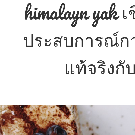
Skip
himalayn yak เ
to
content
ประสบการณ์การ
แท้จริงก