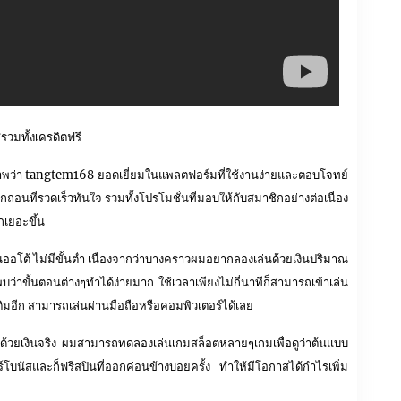
รวมทั้งเครดิตฟรี
าพว่า tangtem168 ยอดเยี่ยมในแพลตฟอร์มที่ใช้งานง่ายและตอบโจทย์
รฝากถอนที่รวดเร็วทันใจ รวมทั้งโปรโมชั่นที่มอบให้กับสมาชิกอย่างต่อเนื่อง
กเยอะขึ้น
ถอนออโต้ ไม่มีขั้นต่ำ เนื่องจากว่าบางคราวผมอยากลองเล่นด้วยเงินปริมาณ
ว่าขั้นตอนต่างๆทำได้ง่ายมาก ใช้เวลาเพียงไม่กี่นาทีก็สามารถเข้าเล่น
ติมอีก สามารถเล่นผ่านมือถือหรือคอมพิวเตอร์ได้เลย
นด้วยเงินจริง ผมสามารถทดลองเล่นเกมสล็อตหลายๆเกมเพื่อดูว่าต้นแบบ
นัสและก็ฟรีสปินที่ออกค่อนข้างบ่อยครั้ง ทำให้มีโอกาสได้กำไรเพิ่ม