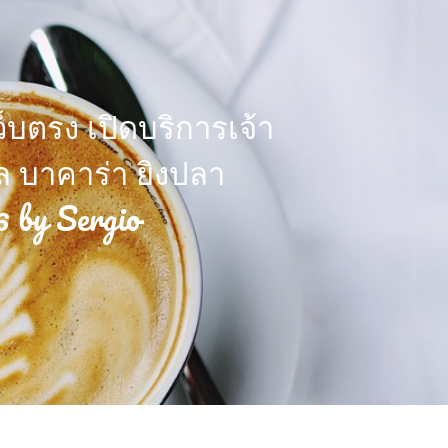
บตรง เปิดบริการเจ้า
ล บาคาร่า ยิงปลา
 by Sergio