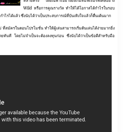
หลายครั้ง โดยเฉพาะอย่างยิ่งเกมที่มีฟีเจอร์พิเศษอย่าง
Wild หรือการคูณรางวัล ทำให้ได้โอกาสได้กำไรในรอบ
ไรได้แล้ว ซึ่งนับได้ว่าเป็นประสบการณ์ที่บันเทิงใจแล้วก็ตื่นเต้นมาก
 ที่สมัครในตอนโปรโมชั่น ทำให้ผู้เล่นสามารถเริ่มต้นเล่นได้ง่ายมากยิ่ง
ดยทันที โดยไม่จำเป็นจะต้องลงทุนก่อน ซึ่งนับได้ว่าเป็นข้อดีสำหรับมือ