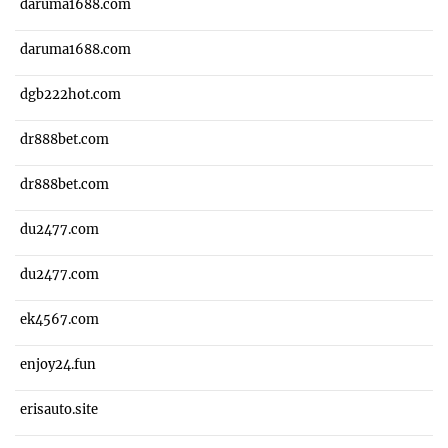
daruma1688.com
daruma1688.com
dgb222hot.com
dr888bet.com
dr888bet.com
du2477.com
du2477.com
ek4567.com
enjoy24.fun
erisauto.site