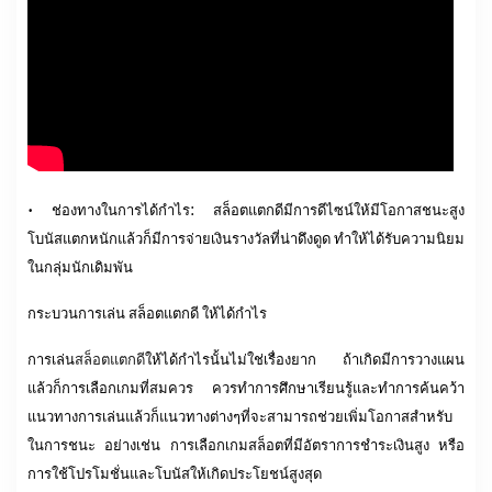
• ช่องทางในการได้กำไร: สล็อตแตกดีมีการดีไซน์ให้มีโอกาสชนะสูง
โบนัสแตกหนักแล้วก็มีการจ่ายเงินรางวัลที่น่าดึงดูด ทำให้ได้รับความนิยม
ในกลุ่มนักเดิมพัน
กระบวนการเล่น สล็อตแตกดี ให้ได้กำไร
การเล่น
สล็อตแตกดี
ให้ได้กำไรนั้นไม่ใช่เรื่องยาก ถ้าเกิดมีการวางแผน
แล้วก็การเลือกเกมที่สมควร ควรทำการศึกษาเรียนรู้และทำการค้นคว้า
แนวทางการเล่นแล้วก็แนวทางต่างๆที่จะสามารถช่วยเพิ่มโอกาสสำหรับ
ในการชนะ อย่างเช่น การเลือกเกมสล็อตที่มีอัตราการชำระเงินสูง หรือ
การใช้โปรโมชั่นและโบนัสให้เกิดประโยชน์สูงสุด