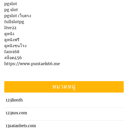
pgslot
pg slot
pgslot เว็บตรง
fullslotpg
live22
ดูหนัง
ดูหนังฟรี
ดูหนังชนโรง
faro168
สล็อต456
https://www.puntaek66.me
หมวดหมู่
123lionth
123xos.com
13satanbets.com