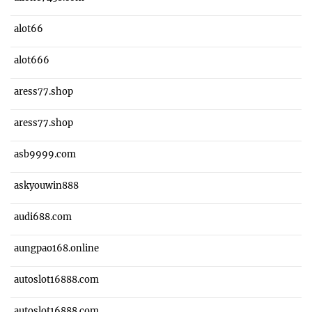
alot66
alot666
aress77.shop
aress77.shop
asb9999.com
askyouwin888
audi688.com
aungpao168.online
autoslot16888.com
autoslot16888.com