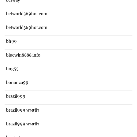
betway
betworld369hot.com
betworld369hot.com
bh99
bluewin8888.info
bng55
bonanza99
brazil999
brazil999 ทางเข้า
brazil999 ทางเข้า