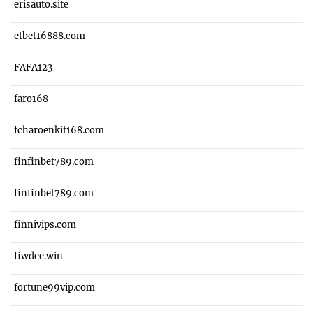
erisauto.site
etbet16888.com
FAFA123
faro168
fcharoenkit168.com
finfinbet789.com
finfinbet789.com
finnivips.com
fiwdee.win
fortune99vip.com