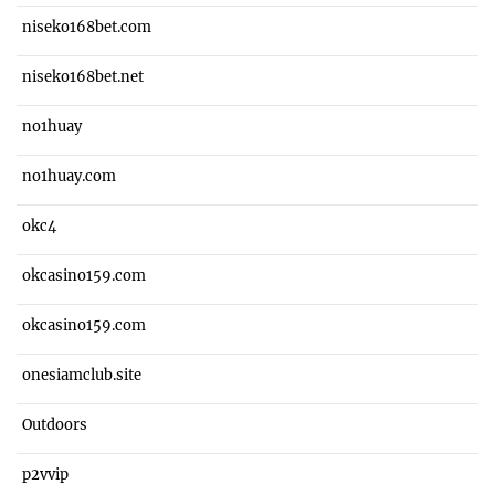
niseko168bet.com
niseko168bet.net
no1huay
no1huay.com
okc4
okcasino159.com
okcasino159.com
onesiamclub.site
Outdoors
p2vvip