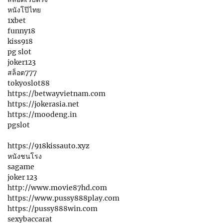
หนังโป๊ไทย
1xbet
funny18
kiss918
pg slot
joker123
สล็อต777
tokyoslot88
https://betwayvietnam.com
https://jokerasia.net
https://moodeng.in
pgslot
https://918kissauto.xyz
หนังชนโรง
sagame
joker 123
http://www.movie87hd.com
https://www.pussy888play.com
https://pussy888win.com
sexybaccarat