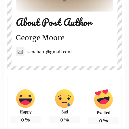
About Post Author
George Moore
seoaba01@gmail.com
Happy
Sad
Excited
0
%
0
%
0
%