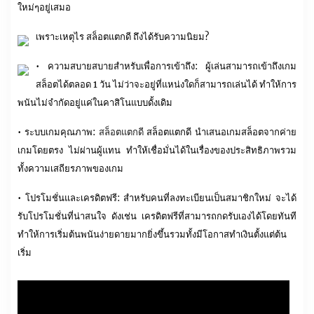
ใหม่ๆอยู่เสมอ
เพราะเหตุไร สล็อตแตกดี ถึงได้รับความนิยม?
• ความสบายสบายสำหรับเพื่อการเข้าถึง: ผู้เล่นสามารถเข้าถึงเกม
สล็อตได้ตลอด 1 วัน ไม่ว่าจะอยู่ที่แหน่งใดก็สามารถเล่นได้ ทำให้การ
พนันไม่จำกัดอยู่แค่ในคาสิโนแบบดั้งเดิม
• ระบบเกมคุณภาพ:
สล็อตแตกดี
สล็อตแตกดี นำเสนอเกมสล็อตจากค่าย
เกมโดยตรง ไม่ผ่านผู้แทน ทำให้เชื่อมั่นได้ในเรื่องของประสิทธิภาพรวม
ทั้งความเสถียรภาพของเกม
• โปรโมชั่นและเครดิตฟรี: สำหรับคนที่ลงทะเบียนเป็นสมาชิกใหม่ จะได้
รับโปรโมชั่นที่น่าสนใจ ดังเช่น เครดิตฟรีที่สามารถกดรับเองได้โดยทันที
ทำให้การเริ่มต้นพนันง่ายดายมากยิ่งขึ้นรวมทั้งมีโอกาสทำเงินตั้งแต่ต้น
เริ่ม