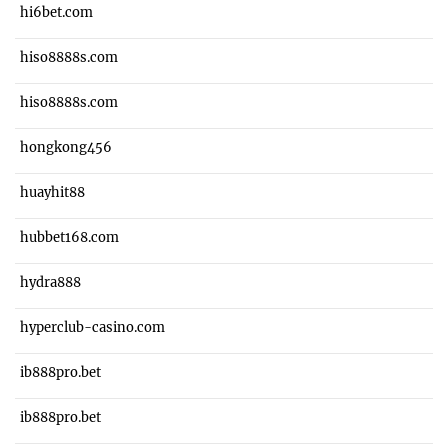
hi6bet.com
hiso8888s.com
hiso8888s.com
hongkong456
huayhit88
hubbet168.com
hydra888
hyperclub-casino.com
ib888pro.bet
ib888pro.bet