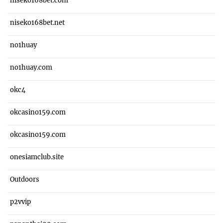
niseko168bet.com
niseko168bet.net
no1huay
no1huay.com
okc4
okcasino159.com
okcasino159.com
onesiamclub.site
Outdoors
p2vvip