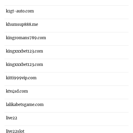
k1gt-auto.com
khumsup888.me
kingromans789.com
kingxxxbet123.com
kingxxxbet123.com
kitti999vip.com
ktv4sd.com
lalikabetsgame.com
live22
live22slot