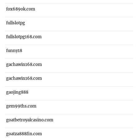
fox689ok.com
fullslotpg
fullslotpg168.com
funny18
gachawin168.com
gachawin168.com
gaojing888
gem99ths.com
goatbetroyalcasino.com
goatza888fin.com