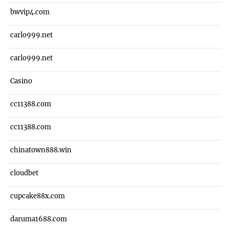
bwvip4.com
carlo999.net
carlo999.net
Casino
cc11388.com
cc11388.com
chinatown888.win
cloudbet
cupcake88x.com
daruma1688.com