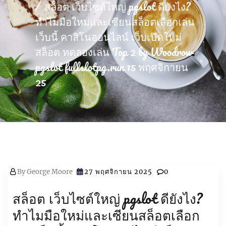
สล็อต เว็บไซต์ใหญ่ pgslot ดียังไง?
ทำไมมือใหม่และเซียนสล็อตเลือกเล่น
เว็บนี้ คาสิโนออนไลน์ เว็บเปิดใหม่
สล็อต ทดลองเล่น Top 2 by Woodrow
pgslot fullslotpg.run 15 พฤศจิกายน
25
By
George Moore
27 พฤศจิกายน 2025
0
สล็อต เว็บไซต์ใหญ่ pgslot ดียังไง?
ทำไมมือใหม่และเซียนสล็อตเลือก