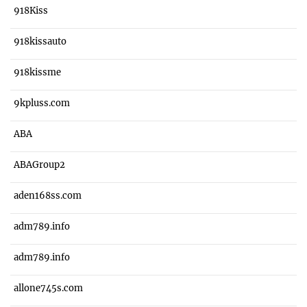
918Kiss
918kissauto
918kissme
9kpluss.com
ABA
ABAGroup2
aden168ss.com
adm789.info
adm789.info
allone745s.com