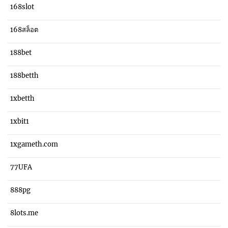
168slot
168สล็อต
188bet
188betth
1xbetth
1xbit1
1xgameth.com
77UFA
888pg
8lots.me