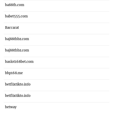
ba88th.com
babet555.com
Baccarat
baj88thbz.com
baj88thbz.com
baslot168bet.com
bbp168.me
betflixtikto.info
betflixtikto.info
betway