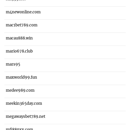
m4newonline.com
mac1bet789.com
macau888.win
mario678.club
mars95
maxworld99.fun
medee989.com
meekin365day.com
megawaysbet789.net
mfj889xx.com