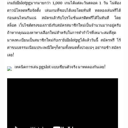
เกมfullslotpgมากมายกว่า 1,000 เกมได้แต่ละวันตลอด 1 วัน ไม่ต้อง
ดาวน์โหลดหรือจัดตั้ง เล่นเกมที่ชอบได้เลยโดยทันที ทดลองเล่นฟรีได้
ก่อนคนไหนกันแน่ สมัครแล้วรับโปรโมชั่นเครดิตฟรีได้ในทันที โดย
สล็อต เว็บไซต์ตรงของเรายังรับสมัครสมาชิกใหม่เป็นจำนวนมากอยู่ครับ
ถ้าหากคุณมองหาทางเลือกใหม่สำหรับในการทำกำไรที่เหมาะสมที่สุด
มาลงทะเบียนเป็นสมาชิกใหม่กับเราfullslotpgได้แล้ววันนี้ สมัครฟรี ไร้
ค่าขนบธรรมเนียมประเพณีใดๆก็ตามทั้งหมดทั้งปวงแน่ๆ อย่ารอช้า สมัคร
เลย!
เทคนิคการเล่น pgslot แบบเซียนตัวจริง มาทดลองกันเลย!