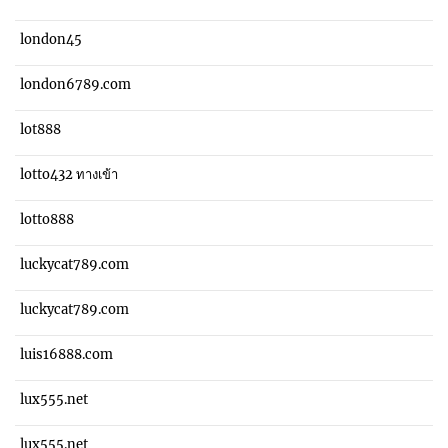
london45
london6789.com
lot888
lotto432 ทางเข้า
lotto888
luckycat789.com
luckycat789.com
luis16888.com
lux555.net
lux555.net