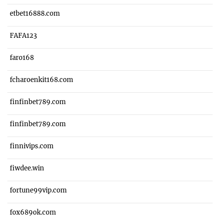
etbet16888.com
FAFA123
faro168
fcharoenkit168.com
finfinbet789.com
finfinbet789.com
finnivips.com
fiwdee.win
fortune99vip.com
fox689ok.com