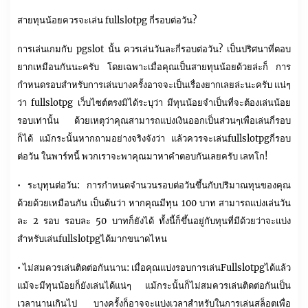
สายทุนน้อยควรจะเล่น fullslotpg กี่รอบต่อวัน?
การเล่นเกมกับ pgslot นั้น ควรเล่นวันละกี่รอบต่อวัน? เป็นปริศนาที่ตอบ
ยากเหมือนกันนะครับ โดยเฉพาะเมื่อคุณเป็นสายทุนน้อยด้วยล่ะก็ การ
กำหนดรอบสำหรับการเล่นบางครั้งอาจจะเป็นเรื่องยากเลยล่ะนะครับ แน่ๆ
ว่า fullslotpg เว็บไซต์ตรงมิได้ระบุว่า มีทุนน้อยจำเป็นที่จะต้องเล่นน้อย
รอบเท่านั้น ด้วยเหตุว่าคุณสามารถแบ่งเงินออกเป็นส่วนๆเพื่อเล่นกี่รอบ
ก็ได้ แม้กระนั้นหากถามอย่างจริงจังว่า แล้วควรจะเล่นfullslotpgกี่รอบ
ต่อวัน ในพาร์ทนี้ พวกเราจะพาคุณมาหาคำตอบกันเลยครับ เลทโก!
• ระบุทุนต่อวัน: การกำหนดจำนวนรอบต่อวันขึ้นกับปริมาณทุนของคุณ
ด้วยด้วยเหมือนกัน เป็นต้นว่า หากคุณมีทุน 100 บาท สามารถแบ่งเล่นวัน
ละ 2 รอบ รอบละ 50 บาทก็ยังได้ ทั้งนี้ก็ขึ้นอยู่กับทุนที่มีด้วยว่าจะแบ่ง
สำหรับเล่นfullslotpgได้มากขนาดไหน
• ไม่สมควรเล่นติดต่อกันนาน: เมื่อคุณแบ่งรอบการเล่นFullslotpgได้แล้ว
แม้จะมีทุนน้อยก็ยังเล่นได้แน่ๆ แม้กระนั้นก็ไม่สมควรเล่นติดต่อกันเป็น
เวลานานเกินไป บางครั้งก็อาจจะแบ่งเวลาสำหรับในการเล่นสล็อตเพื่อ