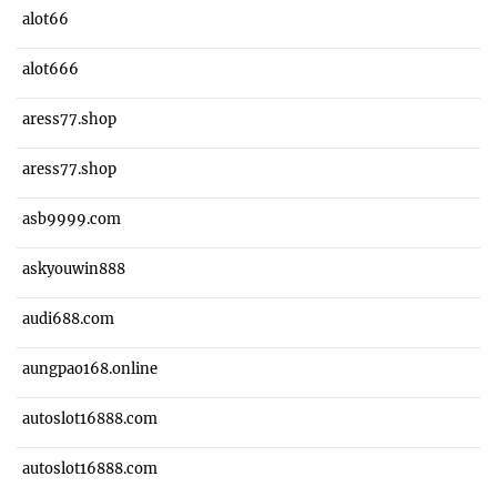
alot66
alot666
aress77.shop
aress77.shop
asb9999.com
askyouwin888
audi688.com
aungpao168.online
autoslot16888.com
autoslot16888.com