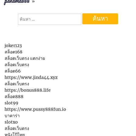
panama888
»
ค้นหา
สำหรับ:
joker123
สล็อต168
สล็อตเว็บตรง แตกง่าย
สล็อตเว็บตรง
สล็อต66
https://www.jinda44.xyz
สล็อตเว็บตรง
https://bonus888.life
สล็อต888
slot99
https://www.pussy888fun.io
บาคาร่า
slotxo
สล็อตเว็บตรง
หนังโป๊ไทย