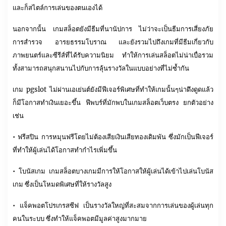
และก็สไตล์การเล่นของตนเองได้
นอกจากนั้น เกมสล็อตยังมีธีมที่นานัปการ ไม่ว่าจะเป็นธีมการเสี่ยงภัย
การสำรวจ อารยธรรมโบราณ และยังรวมไปถึงเกมที่มีธีมเกี่ยวกับ
ภาพยนตร์และซีรีส์ที่ได้รับความนิยม ทำให้การเล่นสล็อตไม่น่าเบื่อรวม
ทั้งสามารถสนุกสนานไปกับการลุ้นรางวัลในแบบอย่างที่ไม่ซ้ำกัน
เกม pgslot ไม่ผ่านเอเย่นต์ยังมีฟีเจอร์พิเศษที่ทำให้เกมนั้นๆน่าดึงดูดแล้ว
ก็มีโอกาสทำเงินเยอะขึ้น ฟีพบร์ที่มักพบในเกมสล็อตเว็บตรง ยกตัวอย่าง
เช่น
• ฟรีสปิน การหมุนฟรีโดยไม่ต้องเสียเงินเสียทองเดิมพัน ซึ่งมักเป็นฟีเจอร์
ที่ทำให้ผู้เล่นได้โอกาสทำกำไรเพิ่มขึ้น
• โบนัสเกม เกมสล็อตบางเกมมีการให้โอกาสให้ผู้เล่นได้เข้าไปเล่นโบนัส
เกม ซึ่งเป็นโหมดพิเศษที่ให้รางวัลสูง
• แจ็คพอตโปรเกรสซีฟ เป็นรางวัลใหญ่ที่สะสมจากการเล่นของผู้เล่นทุก
คนในระบบ ซึ่งทำให้แจ็คพอตมีมูลค่าสูงมากมาย