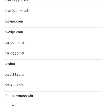
brazil999 ทางเข้า
brazil999 ทางเข้า
bwvip4.com
bwvip4.com
carlo999.net
carlo999.net
Casino
cc11388.com
cc11388.com
chinatown888.win