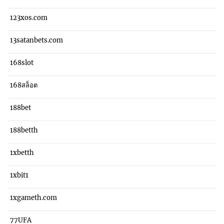
123xos.com
13satanbets.com
168slot
168สล็อต
188bet
188betth
1xbetth
1xbit1
1xgameth.com
77UFA