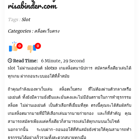
risabinder.com
Tags :
Slot
Categories :
สล็อตเว็บตรง
0
0
Read Time:
6 Minute, 29 Second
slot
ไม่ผ่านเอเย่นต์ slotxo เกมสล็อตนานัปการ สมัครครั้งเดียวเล่นได้
ทุกเกม ฝากถอนระบบออโต้ที่ล้ำสมัย
ถ้าคุณกำลังมองหาเว็บเล่น สล็อตเว็บตรง ที่ไม่ต้องผ่านตัวกลางหรือ
เอเย่นต์ ทั้งยังมีความยั่งยืนและมั่นคงและไม่มีอันตรายในการทำธุรกรรม
สล็อต ไม่ผ่านเอเย่นต์ เป็นตัวเลือกที่เยี่ยมที่สุด ตรงนี้คุณจะได้สัมผัสกับ
เกมสล็อตมากมายที่มีให้เลือกเล่นมากมายก่ายกอง และก็ที่สำคัญ คุณ
สามารถสมัครเพียงแค่ครั้งเดียวก็สามารถเล่นได้ทุกเกมบนเว็บไซต์
นอกจากนั้น ระบบฝาก-ถอนออโต้ที่ทันสมัยยังช่วยให้คุณสามารถทำ
ธุรกรรมได้อย่างเร็วรวมทั้งสะดวกสบายทุกเมื่อ