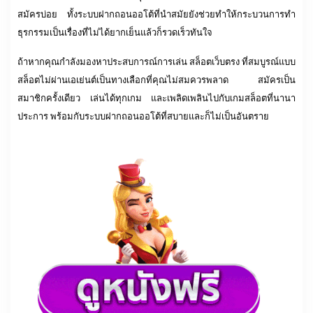
สมัครบ่อย ทั้งระบบฝากถอนออโต้ที่นำสมัยยังช่วยทำให้กระบวนการทำ
ธุรกรรมเป็นเรื่องที่ไม่ได้ยากเย็นแล้วก็รวดเร็วทันใจ
ถ้าหากคุณกำลังมองหาประสบการณ์การเล่น สล็อตเว็บตรง ที่สมบูรณ์แบบ
สล็อตไม่ผ่านเอเย่นต์เป็นทางเลือกที่คุณไม่สมควรพลาด สมัครเป็น
สมาชิกครั้งเดียว เล่นได้ทุกเกม และเพลิดเพลินไปกับเกมสล็อตที่นานา
ประการ พร้อมกับระบบฝากถอนออโต้ที่สบายและก็ไม่เป็นอันตราย