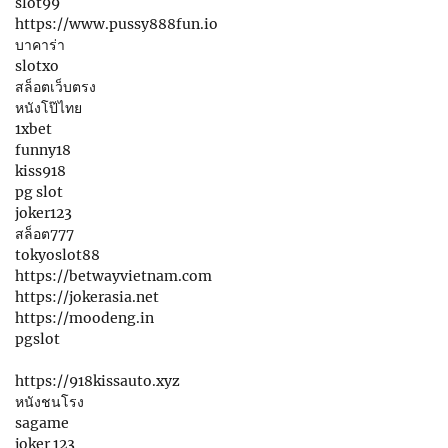
slot99
https://www.pussy888fun.io
บาคาร่า
slotxo
สล็อตเว็บตรง
หนังโป๊ไทย
1xbet
funny18
kiss918
pg slot
joker123
สล็อต777
tokyoslot88
https://betwayvietnam.com
https://jokerasia.net
https://moodeng.in
pgslot
https://918kissauto.xyz
หนังชนโรง
sagame
joker 123