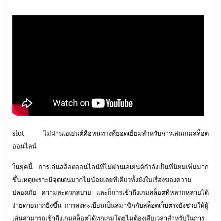
slot ไม่ผ่านเอเย่นต์คือหนทางที่ยอดเยี่ยมสำหรับการเล่นเกมสล็อต
ออนไลน์
ในยุคนี้ การเล่นสล็อตออนไลน์ที่ไม่ผ่านเอเย่นต์กำลังเป็นที่นิยมเพิ่มมาก
ขึ้นเหตุเพราะมีจุดเด่นมากไม่น้อยเลยทีเดียวทั้งยังในเรื่องของความ
ปลอดภัย ความสะดวกสบาย และก็การเข้าถึงเกมสล็อตที่หลากหลายได้
ง่ายดายมากยิ่งขึ้น การลงทะเบียนเป็นสมาชิกกับสล็อตเว็บตรงยังช่วยให้ผู้
เล่นสามารถเข้าถึงเกมสล็อตได้ทุกเกมโดยไม่ต้องเสียเวลาสำหรับในการ