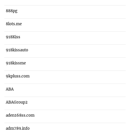
888pg
8lots.me
918Kiss
918kissauto
918kissme
9kpluss.com
ABA
ABAGroup2
aden168ss.com
adm789.info