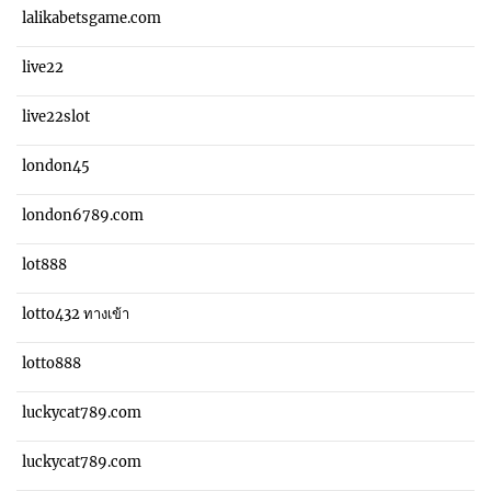
lalikabetsgame.com
live22
live22slot
london45
london6789.com
lot888
lotto432 ทางเข้า
lotto888
luckycat789.com
luckycat789.com