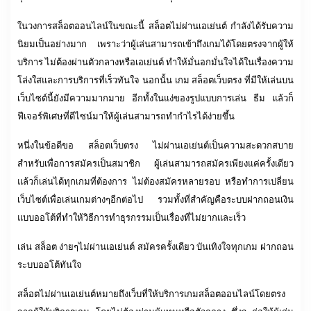
ในวงการสล็อตออนไลน์ในขณะนี้ สล็อตไม่ผ่านเอเย่นต์ กำลังได้รับความ
นิยมเป็นอย่างมาก เพราะว่าผู้เล่นสามารถเข้าถึงเกมได้โดยตรงจากผู้ให้
บริการ ไม่ต้องผ่านตัวกลางหรือเอเย่นต์ ทำให้มั่นอกมั่นใจได้ในเรื่องความ
โล่งใสและการบริการที่เร็วทันใจ นอกนั้น เกม สล็อตเว็บตรง ที่มีให้เล่นบน
เว็บไซต์นี้ยังมีความมากมาย อีกทั้งในแง่ของรูปแบบการเล่น ธีม แล้วก็
ฟีเจอร์พิเศษที่ดีไซน์มาให้ผู้เล่นสามารถทำกำไรได้ง่ายขึ้น
หนึ่งในข้อดีขอ สล็อตเว็บตรง ไม่ผ่านเอเย่นต์เป็นความสะดวกสบาย
สำหรับเพื่อการสมัครเป็นสมาชิก ผู้เล่นสามารถสมัครเพียงแค่ครั้งเดียว
แล้วก็เล่นได้ทุกเกมที่ต้องการ ไม่ต้องสมัครหลายรอบ หรือทำการเปลี่ยน
เว็บไซต์เพื่อเล่นเกมต่างๆอีกต่อไป รวมทั้งที่สำคัญคือระบบฝากถอนเงิน
แบบออโต้ที่ทำให้วิธีการทำธุรกรรมเป็นเรื่องที่ไม่ยากและเร็ว
เล่น สล็อต ง่ายๆไม่ผ่านเอเย่นต์ สมัครครั้งเดียว บันเทิงใจทุกเกม ฝากถอน
ระบบออโต้ทันใจ
สล็อตไม่ผ่านเอเย่นต์หมายถึงเว็บที่ให้บริการเกมสล็อตออนไลน์โดยตรง