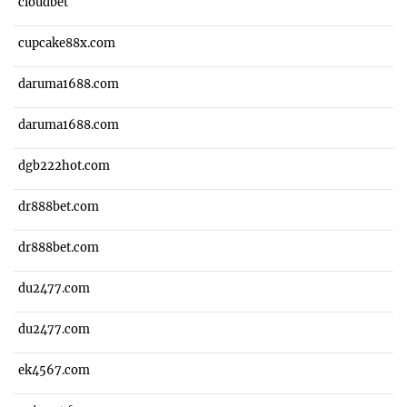
cloudbet
cupcake88x.com
daruma1688.com
daruma1688.com
dgb222hot.com
dr888bet.com
dr888bet.com
du2477.com
du2477.com
ek4567.com