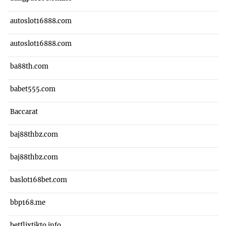
autoslot16888.com
autoslot16888.com
ba88th.com
babet555.com
Baccarat
baj88thbz.com
baj88thbz.com
baslot168bet.com
bbp168.me
betflixtikto.info