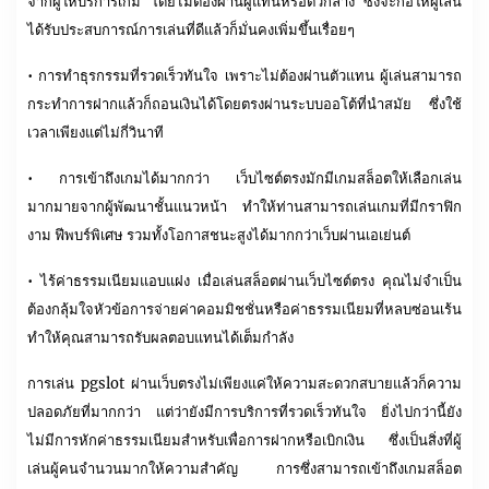
จากผู้ให้บริการเกม โดยไม่ต้องผ่านผู้แทนหรือตัวกลาง ซึ่งจะก่อให้ผู้เล่น
ได้รับประสบการณ์การเล่นที่ดีแล้วก็มั่นคงเพิ่มขึ้นเรื่อยๆ
• การทำธุรกรรมที่รวดเร็วทันใจ เพราะไม่ต้องผ่านตัวแทน ผู้เล่นสามารถ
กระทำการฝากแล้วก็ถอนเงินได้โดยตรงผ่านระบบออโต้ที่นำสมัย ซึ่งใช้
เวลาเพียงแต่ไม่กี่วินาที
• การเข้าถึงเกมได้มากกว่า เว็บไซต์ตรงมักมีเกมสล็อตให้เลือกเล่น
มากมายจากผู้พัฒนาชั้นแนวหน้า ทำให้ท่านสามารถเล่นเกมที่มีกราฟิก
งาม ฟีพบร์พิเศษ รวมทั้งโอกาสชนะสูงได้มากกว่าเว็บผ่านเอเย่นต์
• ไร้ค่าธรรมเนียมแอบแฝง เมื่อเล่นสล็อตผ่านเว็บไซต์ตรง คุณไม่จำเป็น
ต้องกลุ้มใจหัวข้อการจ่ายค่าคอมมิชชั่นหรือค่าธรรมเนียมที่หลบซ่อนเร้น
ทำให้คุณสามารถรับผลตอบแทนได้เต็มกำลัง
การเล่น pgslot ผ่านเว็บตรงไม่เพียงแค่ให้ความสะดวกสบายแล้วก็ความ
ปลอดภัยที่มากกว่า แต่ว่ายังมีการบริการที่รวดเร็วทันใจ ยิ่งไปกว่านี้ยัง
ไม่มีการหักค่าธรรมเนียมสำหรับเพื่อการฝากหรือเบิกเงิน ซึ่งเป็นสิ่งที่ผู้
เล่นผู้คนจำนวนมากให้ความสำคัญ การซึ่งสามารถเข้าถึงเกมสล็อต