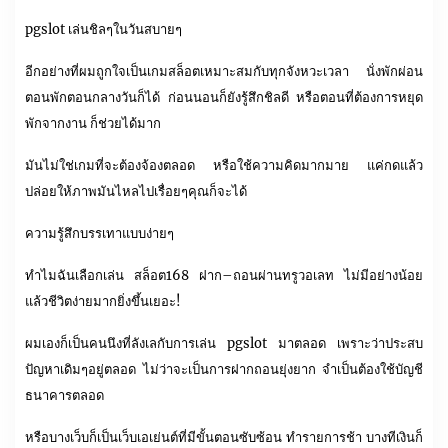
pgslot เล่นชิลๆในวันสบายๆ
อีกอย่างที่ผมถูกใจเป็นเกมสล็อตเหมาะสมกับทุกจังหวะเวลา นั่งพักผ่อน
ตอนพักตอนกลางวันก็ได้ ก่อนนอนก็ยังรู้สึกชิลดี หรือตอนที่ต้องการหยุด
พักจากงาน ก็ช่วยได้มาก
มันไม่ใช่เกมที่จะต้องจ้องตลอด หรือใช้ความคิดมากมาย แค่กดแล้ว
ปล่อยให้ภาพมันไหลไปเรื่อยๆคุณก็จะได้
ความรู้สึกบรรเทาแบบง่ายๆ
ทำไมฉันเลือกเล่น สล็อต168 ฝาก–ถอนผ่านทรูวอเลท ไม่มีอย่างน้อย
แล้วชีวิตง่ายมากยิ่งขึ้นเยอะ!
ผมเองก็เป็นคนนึงที่ลังเลกับการเล่น pgslot มาตลอด เพราะว่าประสบ
ปัญหาเดิมๆอยู่ตลอด ไม่ว่าจะเป็นการฝากถอนยุ่งยาก จำเป็นต้องใช้บัญชี
ธนาคารตลอด
หรือบางเว็บก็เป็นเว็บเอเย่นต์ที่มีขั้นตอนซับซ้อน ทำรายการช้า บางทีเงินก็