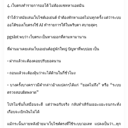
4. เว็บตรงทำรายการออโต้ ไม่ต้องแชทหาแอดมิน
จำได้ว่าสมัยเล่นเว็บไซต์เอเย่นต์ จำต้องทักหาแอดไม่นทุกครั้ง แต่ว่าระบบ
ออโต้ของเว็บตรงใช้ AI ทำรายการให้ในพริบตา สบายสุดๆ
pgslot พบว่า เว็บตรง เป็นทางออกที่ตามหามานาน
ที่ผ่านมาเคยเล่นเว็บเอเย่นต์อยู่พักใหญ่ ปัญหาที่พบบ่อย เป็น
• ฝากแล้วจะต้องคอยปรับยอดนาน
• ถอนแล้วจะต้องลุ้นว่าจะได้ด้านในกี่ชั่วโมง
• บางครั้งบางคราวมีคำกล่าวอ้างแปลกๆได้แก่ “ยอดไม่ถึง” หรือ “ระบบ
ตรวจสอบผิดพลาด”
โปรโมชั่นก็เสมือนจะดี แต่ว่าพอรับจริง กลับทำเทิร์นเยอะแยะจนกระทั่ง
เกือบจะเบิกเงินไม่ได้
แม้กระนั้นภายหลังย้ายมาเว็บไซต์ตรงที่ใช้ระบบวอเลท แปลงเป็นว่า…ทุก