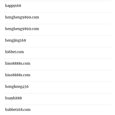
happy168
hengheng9899.com
hengheng9899.com
hengjing168
hi6bet.com
hiso8888s.com
hiso8888s.com
hongkong456
huayhit88
hubbet168.com