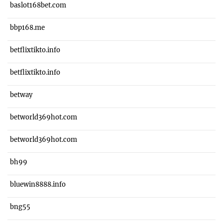
baslot168bet.com
bbp168.me
betflixtikto.info
betflixtikto.info
betway
betworld369hot.com
betworld369hot.com
bh99
bluewin8888.info
bng55