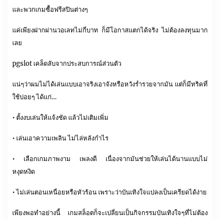
และพวกเกมซื้อฟรีสปินต่างๆ
แค่เพียงฝากผ่านวอเลทไม่กี่บาท ก็มีโอกาสแตกได้จริง ไม่ต้องลงทุนมาก
เลย
pgslot เคล็ดลับจากประสบการณ์ส่วนตัว
แน่ๆว่าผมไม่ได้เล่นแบบเอาจริงเอาจังหรือหวังร่ำรวยจากมัน แต่ก็มีทริคที่
ใช้บ่อยๆ ได้แก่…
• ตั้งงบเล่นให้แจ้งชัด แล้วไม่เติมเพิ่ม
• เล่นเอาความเพลิน ไม่ไล่หลังกำไร
• เลือกเกมภาพงาม เพลงดี เนื่องจากมันช่วยให้เล่นได้นานแบบไม่
หงุดหงิด
• ไม่เล่นตอนเหนื่อยหรือหัวร้อน เพราะว่าบันเทิงใจแปลงเป็นเครียดได้ง่าย
เพียงพอทำอย่างนี้ เกมสล็อตก็จะเปลี่ยนเป็นกิจกรรมบันเทิงใจๆที่ไม่ต้อง