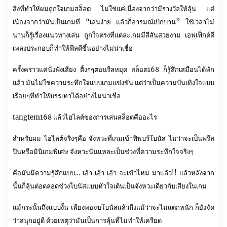
สิ่งที่ทำให้ผมถูกใจเกมสล็อต ไม่ใช่แค่เนื่องจากว่ามีรางวัลให้ลุ้น แต่
เนื่องจากว่ามันเป็นเกมที่ “เล่นง่าย แล้วก็อารมณ์เบิกบาน” ใช้เวลาไม่
นานก็รู้เรื่องแนวทางเล่น ถูกใจตรงที่แต่ละเกมมีสีสันสวยงาม เอฟเฟ็กต์ดี
เพลงประกอบก็ทำให้ฟีลดีขึ้นอย่างไม่น่าเชื่อ
ครั้งคราวแค่นั่งฟังเสียง ติ้งๆๆตอนรีลหยุด
สล็อต168
ก็รู้สึกเสมือนได้พัก
แล้ว มันไม่ใช่ความระทึกใจแบบเกมแข่งขัน แต่ว่าเป็นความบันเทิงใจแบบ
เรื่อยๆที่ทำให้บรรเทาได้อย่างไม่น่าเชื่อ
tangtem168 แล้วไฮไลต์ของการเล่นสล็อตคืออะไร
สำหรับผม ไฮไลต์จริงๆคือ จังหวะที่เกมเข้าฟีพบร์โบนัส ไม่ว่าจะเป็นฟรีส
ปินหรือมินิเกมพิเศษ จังหวะนั่นแหละเป็นช่วงที่ความระทึกใจจริงๆ
คือมันมีความรู้สึกแบบ… เอ้า เอ้า เอ้า จะเข้าไหม มาแล้ว!! แล้วหลังจาก
นั้นก็ลุ้นต่อตลอดช่วงโบนัสแบบหัวใจเต้นเป็นจังหวะเดียวกับเสียงในเกม
แม้กระนั้นถึงแบบงั้น เพียงพอจบโบนัสแล้วถึงแม้ว่าจะไม่แตกหนัก ก็ยังจัด
ว่าสนุกอยู่ดี ด้วยเหตุว่ามันเป็นการลุ้นที่ไม่ทำให้เครียด