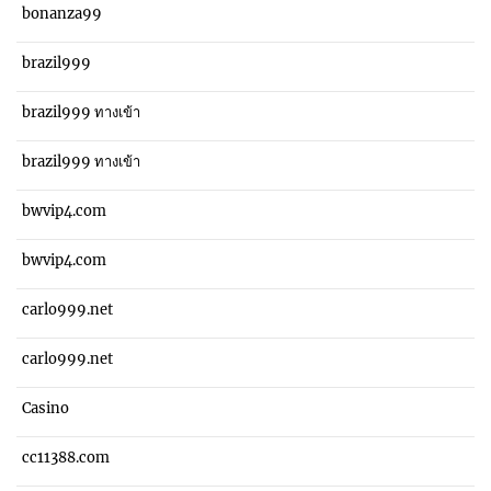
bonanza99
brazil999
brazil999 ทางเข้า
brazil999 ทางเข้า
bwvip4.com
bwvip4.com
carlo999.net
carlo999.net
Casino
cc11388.com