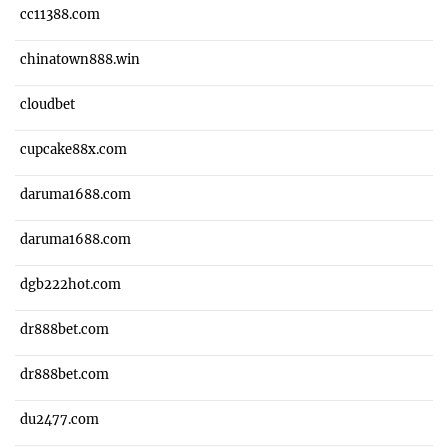
cc11388.com
chinatown888.win
cloudbet
cupcake88x.com
daruma1688.com
daruma1688.com
dgb222hot.com
dr888bet.com
dr888bet.com
du2477.com