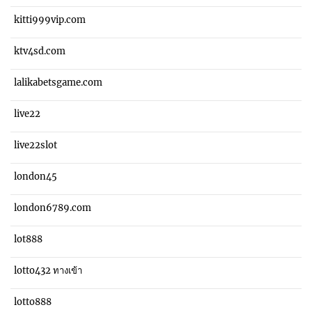
kitti999vip.com
ktv4sd.com
lalikabetsgame.com
live22
live22slot
london45
london6789.com
lot888
lotto432 ทางเข้า
lotto888