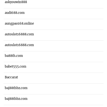
askyouwin888
audi688.com
aungpao168.online
autoslot16888.com
autoslot16888.com
ba88th.com
babet555.com
Baccarat
baj88thbz.com
baj88thbz.com