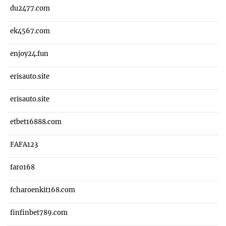
du2477.com
ek4567.com
enjoy24.fun
erisauto.site
erisauto.site
etbet16888.com
FAFA123
faro168
fcharoenkit168.com
finfinbet789.com