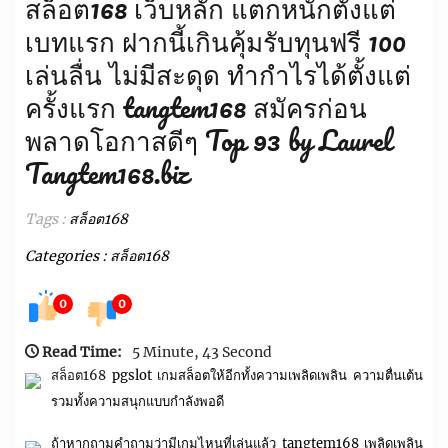
สล็อต168 เว็บหลัก แตกหนักตั้งแต่
เบทแรก ฝากนี้เกินคุ้มรับทุนฟรี 100
เล่นลื่น ไม่มีสะดุด ทำกำไรได้ตั้งแต่
ครั้งแรก tangtem168 สมัครก่อน
พลาดโอกาสดีๆ Top 93 by Laurel
Tangtem168.biz
Tags :
สล็อต168
Categories :
สล็อต168
0
0
Read Time:
5 Minute, 43 Second
สล็อต168
pgslot เกมสล็อตให้อีกทั้งความเพลิดเพลิน ความตื่นเต้น
รวมทั้งความสนุกแบบกำลังพอดี
ถ้าหากถามคำถามว่ามีเกมไหนที่เล่นแล้ว tangtem168 เพลิดเพลิน