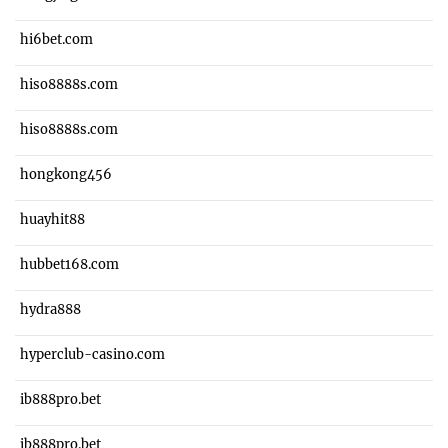
hi6bet.com
hiso8888s.com
hiso8888s.com
hongkong456
huayhit88
hubbet168.com
hydra888
hyperclub-casino.com
ib888pro.bet
ib888pro.bet