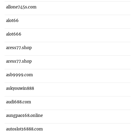
allone745s.com
alot66
alot666
aress77.shop
aress77.shop
asb9999.com
askyouwin888
audi688.com
aungpao168.online
autoslot16888.com