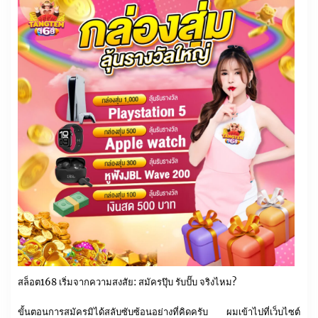
สล็อต168 เริ่มจากความสงสัย: สมัครปุ๊บ รับปั๊บ จริงไหม?
ขั้นตอนการสมัครมิได้สลับซับซ้อนอย่างที่คิดครับ ผมเข้าไปที่เว็บไซต์