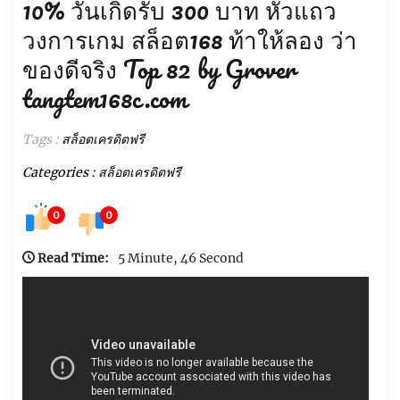
10% วันเกิดรับ 300 บาท หัวแถว
วงการเกม สล็อต168 ท้าให้ลอง ว่า
ของดีจริง Top 82 by Grover
tangtem168c.com
Tags :
สล็อตเครดิตฟรี
Categories :
สล็อตเครดิตฟรี
0
0
Read Time:
5 Minute, 46 Second