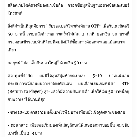
สล็อตเว็บไซต์ตรงที่มองน่าเชื่อถือ กรอกข้อมูลพื้นฐานอย่างชื่อและเบอร์
โทรศัพท์
สิ่งที่จำเป็นที่สุดคือการ “รับรองเบอร์โทรศัพท์ผ่าน OTP” เพื่อรับเครดิตฟรี
50 บาทนี้ ภายหลังทำรายการเสร็จไม่เกิน 2 นาที ยอดเงิน 50 บาทก็
กระดอนเข้าระบบทันทีโดยที่ผมยังมิได้ซื้อสตางค์ออกมาเลยแม้แต่บาท
เดียว
กลยุทธ์ “ปลาเล็กกินปลาใหญ่” ด้วยเงิน 50 บาท
ด้วยทุนที่จำกัด ผมมิได้สุ่มสี่สุ่มห้ากดเบทละ 5-10 บาทแน่นอน
ประสบการณ์สอนผมว่าเราต้องคิดแผน ผมเลือกเล่นเกมที่มีค่า RTP
(Return to Player) สูงๆแล้วก็มีความผันแปรต่ำ เพื่อให้เงิน 50 บาทนี้อยู่
กับพวกเราได้นานที่สุด
• ช่วง 10-20 ตาแรก: ผมตั้งเบทไว้ที่ 1 บาท เพื่อหยั่งเชิงดูจังหวะของเกม
• ตอนกลาง: เพียงพอเริ่มมองเห็นสัญลักษณ์พิเศษออกมาบ่อยขึ้น ผมขยับ
เบทขึ้นเป็น 2-3 บาท