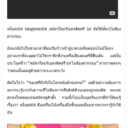
สล็อต168
tangtem168 สมัครใหม่รับเครดิตฟรี 50 จัดให้เต็มๆไม่ต้อง
ฝากก่อน
ย้อนกลับไปในช่วงเวลาที่ผมเริ่มก้าวเข้าสู่แวดวงสล็อตออนไลน์ใหม่ๆ
อย่างแรกที่สะดุดตาไม่ใช่กราฟิกที่งามหรือเสียงดนตรีที่ตื่นเต้น แต่เป็น
ประโยคที่ว่า “สมัครใหม่รับเครดิตฟรี 50 ไม่ต้องฝากก่อน” สารภาพตรงๆ
ว่าตอนนั้นผมดูด้วยความระแวดระวัง
คิดในใจว่า “ของฟรีมีจริงในโลกพนันด้วยเหรอ?” แต่ด้วยความต้องการ
อยากจะรู้บวกกับความที่ไม่ต้องการเสียตังค์ตัวเองลองถูกลองผิด ผมเลย
ตกลงใจทดลองกดสมัครดูสักตั้ง รวมทั้งโน่นเป็นจุดเริ่มแรกที่ทำให้ผมรู้
เรื่องว่า สล็อต168 คือเครื่องไม้เครื่องมือชั้นยอดเยี่ยมหากพวกเรารู้จักใช้
มัน