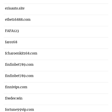
erisauto.site
etbet16888.com
FAFA123
faro168
fcharoenkit168.com
finfinbet789.com
finfinbet789.com
finnivips.com
fiwdee.win
fortune99vip.com