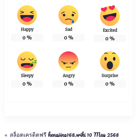
Happy
Sad
Excited
0
%
0
%
0
%
Sleepy
Angry
Surprise
0
%
0
%
0
%
«
สล็อตเครดิตฟรี hengjing168.wiki 10 May 2568