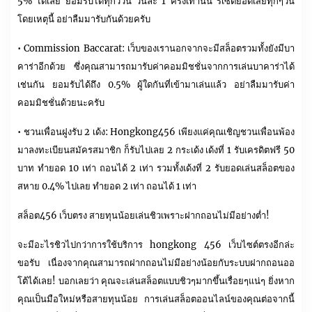
5% ได้เลย ยอมรับได้ทุกวี่วัน วันละ 1 ครั้งเท่านั้น รีเซ็ตยอดเสียทุกๆวัน
โดยเหตุนี้ อย่าลืมมารับกันด้วยครับ
• Commission Baccarat: เว็บของเรานอกจากจะมีสล็อตรวมทั้งยังมีบา
คาร่าอีกด้วย ซึ่งคุณสามารถมารับค่าคอมมิชชั่นจากการเล่นบาคาร่าได้
เช่นกัน ยอมรับได้ถึง 0.5% ผู้ใดกันที่เข้ามาเล่นแล้ว อย่าลืมมารับค่า
คอมมิชชั่นด้วยนะครับ
• ชวนเพื่อนฝูงรับ 2 เด้ง: Hongkong456 เพียงแค่คุณเชิญชวนเพื่อนพ้อง
มาลงทะเบียนสมัครสมาชิก ก็รับไปเลย 2 กระเด้ง เด้งที่ 1 รับเครดิตฟรี 50
บาท ทำยอด 10 เท่า ถอนได้ 2 เท่า รวมทั้งเด้งที่ 2 รับยอดเล่นสล็อตของ
สหาย 0.4% ไปเลย ทำยอด 2 เท่า ถอนได้ 1 เท่า
สล็อต456 เว็บตรง สายทุนน้อยเล่นชิวเพราะฝากถอนไม่มีอย่างต่ำ!
จะมีอะไรชิวไปกว่าการใช้บริการ hongkong 456 เว็บไซต์ตรงอีกล่ะ
ขอรับ เนื่องจากคุณสามารถฝากถอนไม่มีอย่างน้อยกับระบบฝากถอนออ
โต้ได้เลย! บอกเลยว่า คุณจะเล่นสล็อตแบบชิวๆมากขึ้นเรื่อยๆแน่ๆ ยิ่งหาก
คุณเป็นมือใหม่หรือสายทุนน้อย การเล่นสล็อตออนไลน์ของคุณต่อจากนี้