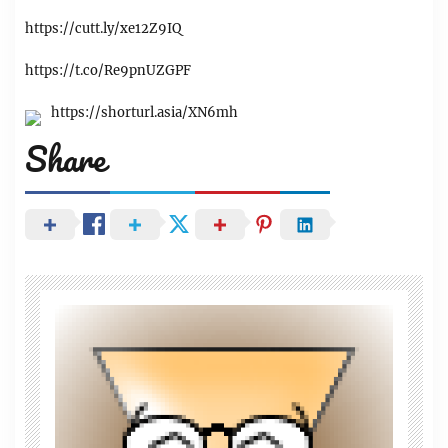
https://cutt.ly/xe12Z9IQ
https://t.co/Re9pnUZGPF
https://shorturl.asia/XN6mh
Share