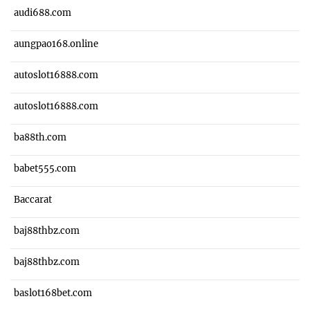
audi688.com
aungpao168.online
autoslot16888.com
autoslot16888.com
ba88th.com
babet555.com
Baccarat
baj88thbz.com
baj88thbz.com
baslot168bet.com