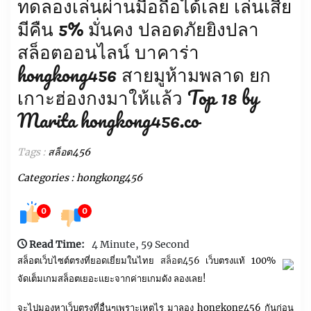
ทดลองเล่นผ่านมือถือได้เลย เล่นเสีย
มีคืน 5% มั่นคง ปลอดภัยยิงปลา
สล็อตออนไลน์ บาคาร่า
hongkong456 สายมูห้ามพลาด ยก
เกาะฮ่องกงมาให้แล้ว Top 18 by
Marita hongkong456.co
Tags :
สล็อต456
Categories :
hongkong456
0
0
Read Time:
4 Minute, 59 Second
สล็อตเว็บไซต์ตรงที่ยอดเยี่ยมในไทย
สล็อต456
เว็บตรงแท้ 100%
จัดเต็มเกมสล็อตเยอะแยะจากค่ายเกมดัง ลองเลย!
จะไปมองหาเว็บตรงที่อื่นๆเพราะเหตุไร มาลอง hongkong456 กันก่อน