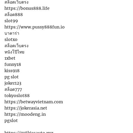
สล็อตเว็บตรง
https://bonus888.life
สล็อต888
slot99
https://www.pussy888fun.io
บาคาร่า
slotxo
สล็อตเว็บตรง
หนังโป๊ไทย
1xbet
funny18
kiss918
pg slot
joker123
สล็อต777
tokyoslot88
https://betwayvietnam.com
https://jokerasia.net
https://moodeng.in
pgslot
https://918kissauto.xyz