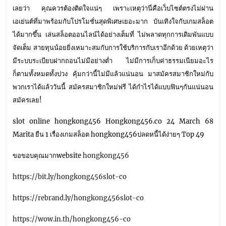
เลยว่า คุณควรต้องติดใจแน่ๆ เพราะเหตุว่านี่คือเว็บไซต์ตรงไม่ผ่าน
เอเย่นต์ที่มาพร้อมกับโปรโมชั่นสุดพิเศษเยอะมาก บันเทิงใจกับเกมสล็อต
ได้มากขึ้น เล่นสล็อตออนไลน์ได้อย่างเต็มที่ ไม่พลาดทุกการเดิมพันแบบ
จัดเต็ม สายทุนน้อยยิ่งเหมาะสมกับการใช้บริการกับเราอีกด้วย ด้วยเหตุว่า
มีระบบระเบียบฝากถอนไม่มีอย่างต่ำ ไม่มีการเก็บค่าธรรมเนียมอะไร
ก็ตามทั้งหมดทั้งปวง คุ้มกว่านี้ไม่มีแล้วแน่นอน มาสมัครสมาชิกใหม่กับ
พวกเราได้แล้ววันนี้ สมัครสมาชิกใหม่ฟรี ได้กำไรได้แบบฟินๆกันแน่นอน
สมัครเลย!
slot online hongkong456 Hongkong456.co 24 March 68
Marita ยืน 1 เรื่องเกมสล็อต hongkong456ปลดหนี้ได้ง่ายๆ Top 49
ขอขอบคุณมากwebsite
hongkong456
https://bit.ly/hongkong456slot-co
https://rebrand.ly/hongkong456slot-co
https://wow.in.th/hongkong456-co