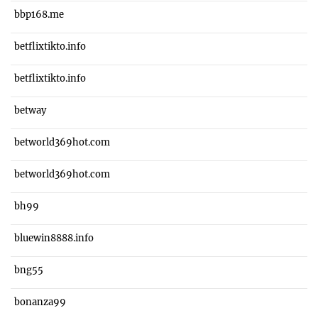
bbp168.me
betflixtikto.info
betflixtikto.info
betway
betworld369hot.com
betworld369hot.com
bh99
bluewin8888.info
bng55
bonanza99