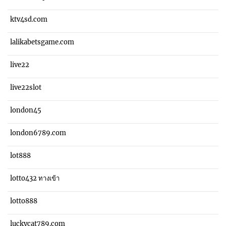
ktv4sd.com
lalikabetsgame.com
live22
live22slot
london45
london6789.com
lot888
lotto432 ทางเข้า
lotto888
luckycat789.com