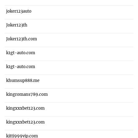
joker123auto
Joker123th
Joker123th.com
k1gt-auto.com
k1gt-auto.com
khumsup888.me
kingromans789.com
kingxxxbet123.com
kingxxxbet123.com
kitti999vip.com