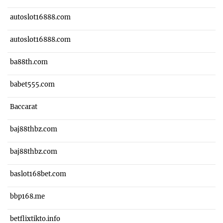
autoslot16888.com
autoslot16888.com
ba88th.com
babet555.com
Baccarat
baj88thbz.com
baj88thbz.com
baslot168bet.com
bbp168.me
betflixtikto.info