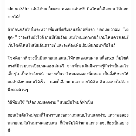
slotxo24hr เล่นได้บนเว็บตรง ทดลองเล่นฟรี มือใหม่ก็เลือกเกมให้แตก
ง่ายได้!
ถ้าย้อนกลับไปในระหว่างที่ผมเพิ่งเริ่มเล่นสล็อตทีแรก บอกเลยว่าผม “งง
สุดๆ” ว่าจะเริ่มยังไงดี เกมมีเป็นร้อย เกมไหนแตกง่าย? เกมไหนควรเล่น?
เว็บไซต์ไหนไม่เป็นอันตราย? และจะต้องเพิ่มเติมเงินก่อนหรือไม่?
โชคดีมากที่ช่วงนั้นมีสหายเสนอแนะให้ทดลองเล่นผ่าน สล็อตxo เว็บไซต์
ตรงที่มีระบบระเบียบทดลองเล่นฟรี จากที่ตอนต้นมีความรู้สึกว่าเป็นอะไร
เล็กๆไม่เป็นประโยชน์ กลายเป็นว่าโหมดทดลองนี่แหละ เป็นสิ่งที่ช่วยให้
ผมจับจังหวะเกมได้เร็ว และก็เลือกเกมแตกง่ายได้ด้วยตัวเองแบบไม่ต้อง
พึ่งดวงล้วนๆ
วิธีที่ผมใช้ “เลือกเกมแตกง่าย” แบบมือใหม่ก็ทำเป็น
ตอนเริ่มต้นใหม่ๆผมก็ไม่ทราบหรอกว่าเกมแบบไหนแตกง่าย แต่ว่าพอลอง
หลายเกมในโหมดทดสอบเล่น ก็เริ่มจับได้ว่าเกมแตกง่ายจะต้องเป็นอย่าง
นี้: