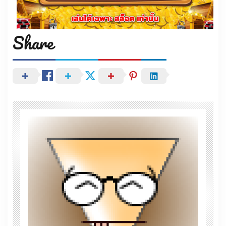
Share