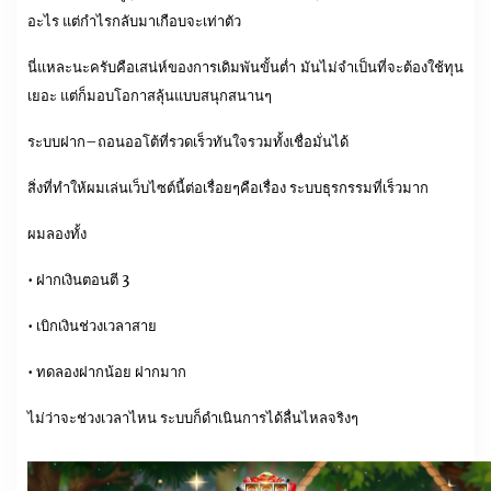
อะไร แต่กำไรกลับมาเกือบจะเท่าตัว
นี่แหละนะครับคือเสน่ห์ของการเดิมพันขั้นต่ำ มันไม่จำเป็นที่จะต้องใช้ทุน
เยอะ แต่ก็มอบโอกาสลุ้นแบบสนุกสนานๆ
ระบบฝาก–ถอนออโต้ที่รวดเร็วทันใจรวมทั้งเชื่อมั่นได้
สิ่งที่ทำให้ผมเล่นเว็บไซต์นี้ต่อเรื่อยๆคือเรื่อง ระบบธุรกรรมที่เร็วมาก
ผมลองทั้ง
• ฝากเงินตอนตี 3
• เบิกเงินช่วงเวลาสาย
• ทดลองฝากน้อย ฝากมาก
ไม่ว่าจะช่วงเวลาไหน ระบบก็ดำเนินการได้ลื่นไหลจริงๆ