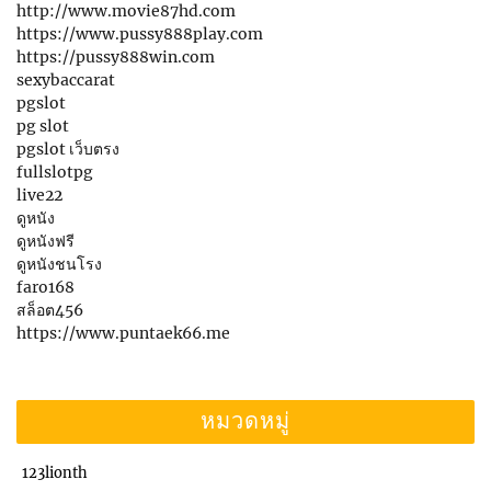
http://www.movie87hd.com
https://www.pussy888play.com
https://pussy888win.com
sexybaccarat
pgslot
pg slot
pgslot เว็บตรง
fullslotpg
live22
ดูหนัง
ดูหนังฟรี
ดูหนังชนโรง
faro168
สล็อต456
https://www.puntaek66.me
หมวดหมู่
123lionth