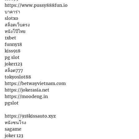
https://www.pussy888fun.io
บาคาร่า
slotxo
สล็อตเว็บตรง
หนังโป๊ไทย
1xbet
funny18
kiss918
pg slot
joker123
สล็อต777
tokyoslot88
https://betwayvietnam.com
https://jokerasia.net
https://moodeng.in
pgslot
https://918kissauto.xyz
หนังชนโรง
sagame
joker 123