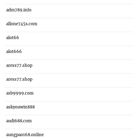
adm789.info
allone745s.com
alot66
alot666
aress77.shop
aress77.shop
asb9999.com
askyouwin888
audi688.com
aungpao168.online