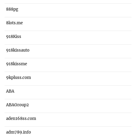
888pg
8lots.me
918Kiss
918kissauto
918kissme
9kpluss.com
ABA
ABAGroup2
aden168ss.com
adm789.info