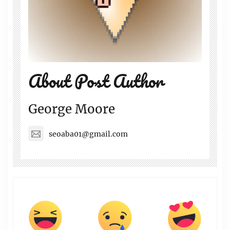
About Post Author
George Moore
seoaba01@gmail.com