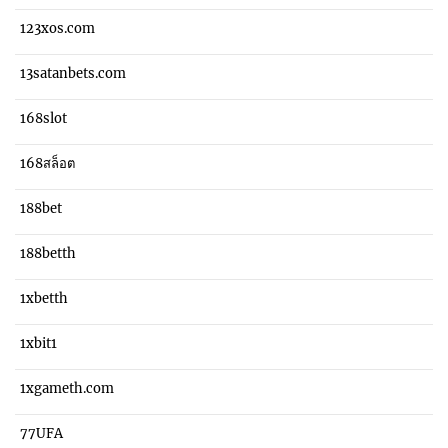
123xos.com
13satanbets.com
168slot
168สล็อต
188bet
188betth
1xbetth
1xbit1
1xgameth.com
77UFA