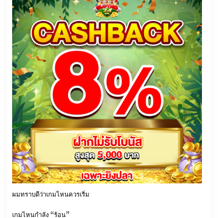
ผมทราบดีว่าเกมไหนควรเริ่ม
เกมไหนกำลัง “ร้อน”