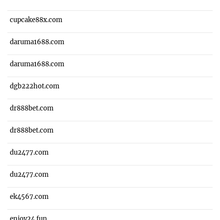
cupcake88x.com
daruma1688.com
daruma1688.com
dgb222hot.com
dr888bet.com
dr888bet.com
du2477.com
du2477.com
ek4567.com
enjoy24.fun