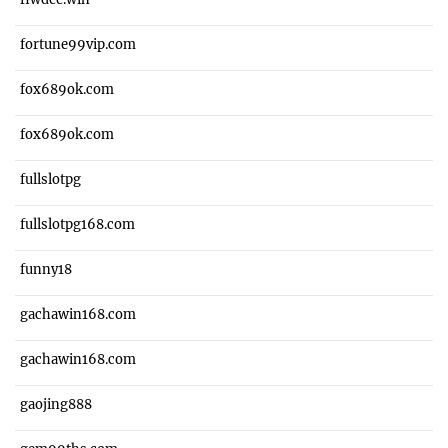
fortune99vip.com
fox689ok.com
fox689ok.com
fullslotpg
fullslotpg168.com
funny18
gachawin168.com
gachawin168.com
gaojing888