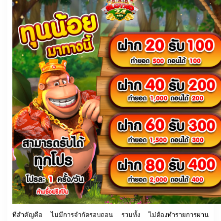
ที่สำคัญคือ ไม่มีการจำกัดรอบถอน รวมทั้ง ไม่ต้องทำรายการผ่าน