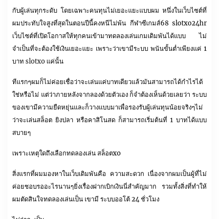
กับผู้เล่นทุกระดับ โดยเฉพาะคนทุนไม่เยอะแยะแบบผม หนึ่งในเว็บไซต์ที่
ผมประทับใจสูงที่สุดในตอนปีนี้คงหนีไม่พ้น กีฬาซีเกมส์68 slotxo24hr
เว็บไซต์ที่เปิดโอกาสให้ทุกคนเข้ามาทดลองเล่นเกมเดิมพันได้แบบ ไม่
จำเป็นที่จะต้องใช้เงินเยอะแยะ เพราะว่าเขามีระบบ พนันขั้นต่ำเพียงแค่ 1
บาท
slotxo
แค่นั้น
ทีแรกๆผมก็ไม่ค่อยเชื่อว่าจะเล่นแค่บาทเดียวแล้วมันสามารถได้กำไรได้
ใช่หรือไม่ แต่ว่าภายหลังจากลองด้วยตัวเอง ก็จำต้องเห็นด้วยเลยว่า ระบบ
ของเขามีความยืดหยุ่นและก็วางแบบมาเพื่อรองรับผู้เล่นทุนน้อยจริงๆไม่
ว่าจะเล่นสล็อต ยิงปลา หรือคาสิโนสด ก็สามารถเริ่มต้นที่ 1 บาทได้แบบ
สบายๆ
เพราะเหตุใดถึงเลือกทดลองเล่น สล็อตxo
สิ่งแรกที่ผมมองหาในเว็บเดิมพันคือ ความสะดวก เนื่องจากผมเป็นผู้ที่ไม่
ค่อยชอบรออะไรนานๆยิ่งเรื่องฝากเบิกเงินนี่สำคัญมาก รวมทั้งสิ่งที่ทำให้
ผมตัดสินใจทดลองเล่นเป็น เขามี ระบบออโต้ 24 ชั่วโมง