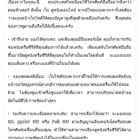
เนื่องจากในขณะนี้ คนประเทศไทยนิยมใช้โทรศัพท์มือถือมากยิ่งกว่า
คอมพิวเตอร์ ดังนั้น เว็บ ดูหนังออนไลน์ พากย์ไทยแบบพวกเราก็เลยต้อง
วางแบบหน้าเว็บไซต์ให้ตอบปัญหาสูงที่สุดด้วยเหมือนกันครับ ซึ่งจุดเด่น
ของการดูผ่านมือถือก็มีดังนี้เลยนะครับ
• เข้าถึงง่าย มองได้ทุกแห่ง: แค่เพียงคุณมีอินเทอร์เน็ต คุณก็สามารถรับ
ชมหนังหรือซีรีส์ที่คุณต้องการได้แล้วล่ะครับ เพียงแต่จับโทรศัพท์มือถือ
ขึ้นมาเปิดดูหนังหรือซีรีส์ที่คุณพอใจก็ทำเป็นเลยโดยทันที จะมองบนรถ
ตอนเดินทาง หรือจะมองที่บ้านก็มองได้เลย
• จอแสดงผลดีเยี่ยม: เว็บไซต์ของพวกเราดีไซน์ให้การแสดงผลลัพธ์บน
หน้าจอวัสดุอุปกรณ์ต่างๆมีการตอบสนองตามขนาดของเครื่องใช้ไม้สอย
ด้วย ไม่ต้องซูมเข้าหรือซูมออกให้เสียเวลา สามารถปรับขนาดหน้าจอ
อัตโนมัติได้ ภาพชัดแจ๋วสุดๆ
• รองรับความละเอียดหลายระดับ: สามารถเลือกได้เลยว่า จะมองแบบ
SD,
pgslot
HD หรือ Full HD ตามสัญญาณอินเทอร์เน็ตหรือสเปค
โทรศัพท์เคลื่อนที่ของคุณ ทำให้ท่านสามารถเลือกดูหนังหรือซีรีส์ได้ตาม
ปรารถนา ภาพชัดแจ๋วได้ในแบบที่ถูกใจเลยครับ