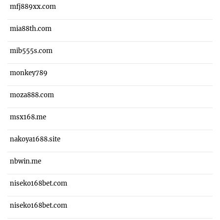
mfj889xx.com
mia88th.com
mib555s.com
monkey789
moza888.com
msx168.me
nakoya1688.site
nbwin.me
niseko168bet.com
niseko168bet.com