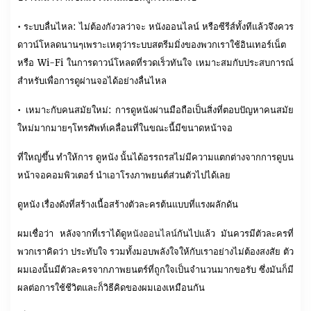
• ระบบลื่นไหล: ไม่ต้องกังวลว่าจะ หนังออนไลน์ หรือซีรีส์ทั้งทีแล้วจึงควร
ดาวน์โหลดนานๆเพราะเหตุว่าระบบสตรีมมิ่งของพวกเราใช้อินเทอร์เน็ต
หรือ Wi-Fi ในการดาวน์โหลดที่รวดเร็วทันใจ เหมาะสมกับประสบการณ์
สำหรับเพื่อการดูผ่านจอได้อย่างลื่นไหล
• เหมาะกับคนสมัยใหม่: การดูหนังผ่านมือถือเป็นสิ่งที่ตอบปัญหาคนสมัย
ใหม่มากมายๆโทรศัพท์เคลื่อนที่ในขณะนี้มีขนาดหน้าจอ
ที่ใหญ่ขึ้น ทำให้การ ดูหนัง นั้นได้อรรถรสไม่มีความแตกต่างจากการดูบน
หน้าจอคอมพิวเตอร์ นำเอาโรงภาพยนต์ส่วนตัวไปได้เลย
ดูหนัง เรื่องดังที่สร้างเนื้อสร้างตัวละครต้นแบบที่แรงผลักดัน
ผมเชื่อว่า หลังจากที่เราได้ดู
หนังออนไลน์
กันไปแล้ว มันควรมีตัวละครที่
พวกเราคิดว่า ประทับใจ รวมทั้งมอบพลังใจให้กับเราอย่างไม่ต้องสงสัย ตัว
ผมเองนั้นมีตัวละครจากภาพยนตร์ที่ถูกใจเป็นจำนวนมากขอรับ ซึ่งมันก็มี
ผลต่อการใช้ชีวิตและก็วิธีคิดของผมเองเหมือนกัน