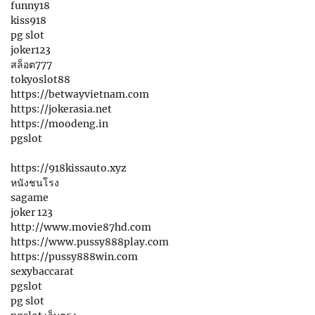
funny18
kiss918
pg slot
joker123
สล็อต777
tokyoslot88
https://betwayvietnam.com
https://jokerasia.net
https://moodeng.in
pgslot
https://918kissauto.xyz
หนังชนโรง
sagame
joker 123
http://www.movie87hd.com
https://www.pussy888play.com
https://pussy888win.com
sexybaccarat
pgslot
pg slot