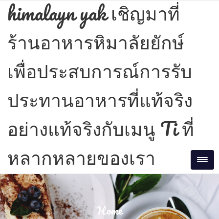
Skip
himalayn yak เชิญมาที่
to
content
ร้านอาหารหิมาลัยยักษ์
เพื่อประสบการณ์การรับ
ประทานอาหารที่แท้จริง
อย่างแท้จริงกับเมนู Ti ที่
หลากหลายของเรา
Tog
Home