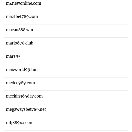
m4newonline.com
mac1bet789.com
macau888.win
mario678.club
mars95
maxworld99.fun
medee989.com
meekin365day.com
megawaysbet789.net
mfj889xx.com