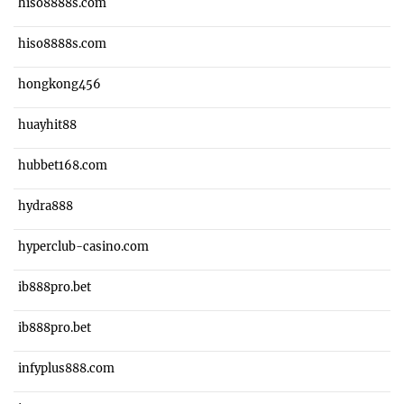
hiso8888s.com
hiso8888s.com
hongkong456
huayhit88
hubbet168.com
hydra888
hyperclub-casino.com
ib888pro.bet
ib888pro.bet
infyplus888.com