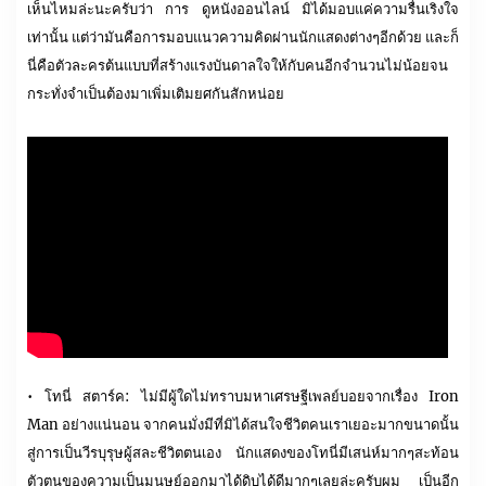
เห็นไหมล่ะนะครับว่า การ ดูหนังออนไลน์ มิได้มอบแค่ความรื่นเริงใจ
เท่านั้น แต่ว่ามันคือการมอบแนวความคิดผ่านนักแสดงต่างๆอีกด้วย และก็
นี่คือตัวละครต้นแบบที่สร้างแรงบันดาลใจให้กับคนอีกจำนวนไม่น้อยจน
กระทั่งจำเป็นต้องมาเพิ่มเติมยศกันสักหน่อย
• โทนี่ สตาร์ค: ไม่มีผู้ใดไม่ทราบมหาเศรษฐีเพลย์บอยจากเรื่อง Iron
Man อย่างแน่นอน จากคนมั่งมีที่มิได้สนใจชีวิตคนเราเยอะมากขนาดนั้น
สู่การเป็นวีรบุรุษผู้สละชีวิตตนเอง นักแสดงของโทนี่มีเสน่ห์มากๆสะท้อน
ตัวตนของความเป็นมนุษย์ออกมาได้ดิบได้ดีมากๆเลยล่ะครับผม เป็นอีก