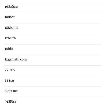
168สล็อต
188bet
188betth
1xbetth
1xbit1
1xgameth.com
77UFA
888pg
8lots.me
918Kiss