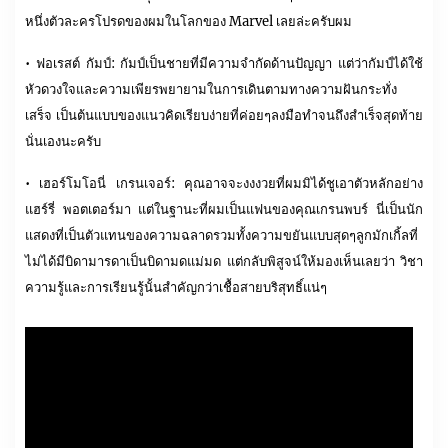
หนึ่งตัวละครโปรดของผมในโลกของ Marvel เลยล่ะครับผม
• ฟอเรสต์ กัมป์: กัมป์เป็นชายที่มีความจำกัดด้านปัญญา แต่ว่ากัมป์ได้ใช้
หัวดวงใจและความเพียรพยายามในการเดินตามทางความฝันกระทั่ง
เสร็จ เป็นต้นแบบของแนวคิดเรียบง่ายที่ค่อยๆลงมือทำจนถึงสำเร็จสุดท้าย
นั่นเองนะครับ
• เฮอร์โมโอนี่ เกรนเจอร์: คุณอาจจะงงงวยที่ผมมิได้ชูเอาตัวหลักอย่าง
แฮร์รี่ พอตเตอร์มา แต่ในฐานะที่ผมเป็นแฟนของคุณเกรนพบร์ นี่เป็นนัก
แสดงที่เป็นตัวแทนของความฉลาดรวมทั้งความขยันแบบสุดๆลูกมักเกิ้ลที่
ไม่ได้มีบิดามารดาเป็นบิดามดแม่มด แต่กลับพิสูจน์ให้มองเห็นเลยว่า วิชา
ความรู้และการเรียนรู้นั้นสำคัญกว่าเชื้อสายบริสุทธิ์แน่ๆ