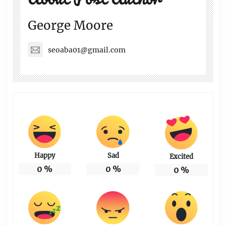
George Moore
seoaba01@gmail.com
Happy
Sad
Excited
0
%
0
%
0
%