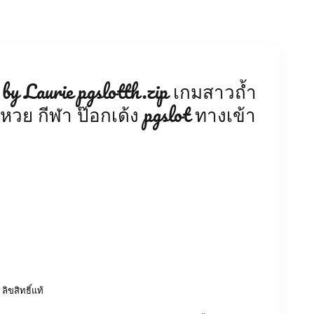
by Laurie pgslotth.zip เกมสาวถ้ำ
หวย กีฬา ป๊อกเด้ง pgslot ทางเข้า
ิขสิทธิ์แท้