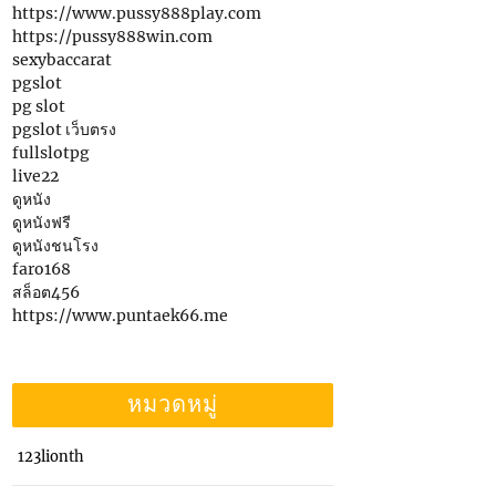
https://www.pussy888play.com
https://pussy888win.com
sexybaccarat
pgslot
pg slot
pgslot เว็บตรง
fullslotpg
live22
ดูหนัง
ดูหนังฟรี
ดูหนังชนโรง
faro168
สล็อต456
https://www.puntaek66.me
หมวดหมู่
123lionth