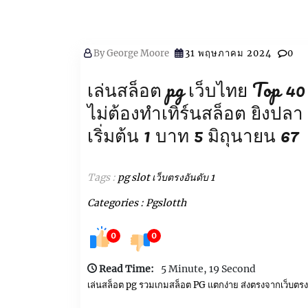
By
George Moore
31 พฤษภาคม 2024
0
เล่นสล็อต pg เว็บไทย Top 40 
ไม่ต้องทำเทิร์นสล็อต ยิงปลา 
เริ่มต้น 1 บาท 5 มิถุนายน 67
Tags :
pg slot เว็บตรงอันดับ 1
Categories :
Pgslotth
0
0
Read Time:
5 Minute, 19 Second
เล่นสล็อต pg รวมเกมสล็อต PG แตกง่าย ส่งตรงจากเว็บตรง ล