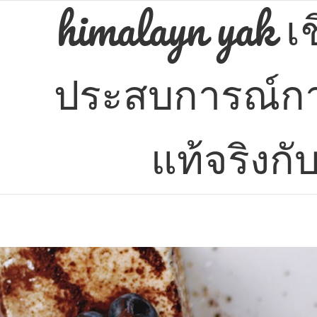
Skip
himalayn yak เ
to
content
ประสบการณ์การ
แท้จริงก