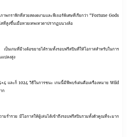
ภาพกราฟิกที่สวยสดงดงามและฟีเจอร์พิเศษที่เรียกว่า “Fortune Gods
ัสที่สูงขึ้นเมื่อทวยเทพเทวดาปรากฏบนวงล้อ
 เป็นเกมที่มีวงล้อขยายได้รวมทั้งรอบฟรีสปินที่ให้โอกาสสำหรับในการ
ยนแปลงสูง
5×4 และก็ 1024 วิธีในการชนะ เกมนี้มีฟีพบร์เด่นคือเครื่องหมาย Wild
มาก
ามร่ำรวย มีโอกาสให้ผู้เล่นได้เข้าถึงรอบฟรีสปินรวมทั้งตัวคูณที่จะมาก