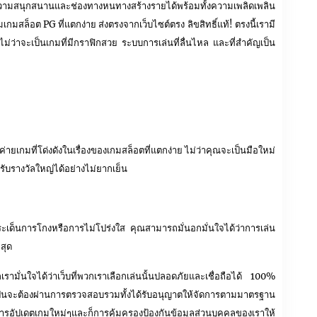
ความสนุกสนานและช่องทางหนทางสร้างรายได้พร้อมทั้งความเพลิดเพลิน
กมสล็อต PG ที่แตกง่าย ส่งตรงจากเว็บไซต์ตรง ลิขสิทธิ์แท้! ตรงนี้เรามี
่ว่าจะเป็นเกมที่มีกราฟิกสวย ระบบการเล่นที่ลื่นไหล และที่สำคัญเป็น
ายเกมที่โด่งดังในเรื่องของเกมสล็อตที่แตกง่าย ไม่ว่าคุณจะเป็นมือใหม่
ับรางวัลใหญ่ได้อย่างไม่ยากเย็น
ลประเด็นการโกงหรือการไม่โปร่งใส คุณสามารถมั่นอกมั่นใจได้ว่าการเล่น
สุด
กเรามั่นใจได้ว่าเว็บที่พวกเราเลือกเล่นนั้นปลอดภัยและเชื่อถือได้ 100%
ำเป็นจะต้องผ่านการตรวจสอบรวมทั้งได้รับอนุญาตให้จัดการตามมาตรฐาน
 มีการอัปเดตเกมใหม่ๆและก็การคุ้มครองป้องกันข้อมูลส่วนบุคคลของเราให้