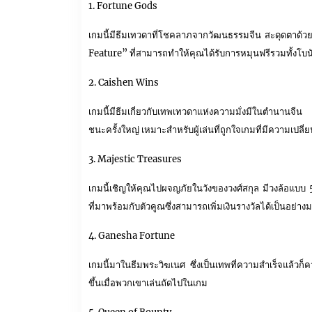
1. Fortune Gods
เกมนี้มีธีมเทวดาที่โชคลาภจากวัฒนธรรมจีน สะดุดตาด้วย
Feature” ที่สามารถทำให้คุณได้รับการหมุนฟรีรวมทั้งโบน
2. Caishen Wins
เกมนี้มีธีมเกี่ยวกับเทพเทวดาแห่งความมั่งมีในตำนานจีน
ชนะครั้งใหญ่ เหมาะสำหรับผู้เล่นที่ถูกใจเกมที่มีความเปลี่
3. Majestic Treasures
เกมนี้เชิญให้คุณไปผจญภัยในวังของวงศ์สกุล มีวงล้อแบบ 
ที่มาพร้อมกับตัวคูณซึ่งสามารถเพิ่มเงินรางวัลได้เป็นอย่าง
4. Ganesha Fortune
เกมนี้มาในธีมพระวิฆเนศ ซึ่งเป็นเทพที่ความสำเร็จแล้วก็คว
ขึ้นเมื่อพวกเขาเล่นถัดไปในเกม