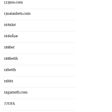
123xos.com
13satanbets.com
168slot
168สล็อต
188bet
188betth
1xbetth
1xbit1
1xgameth.com
77UFA