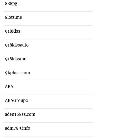
888pg
8lots.me
918Kiss
918kissauto
918kissme
9kpluss.com
ABA
ABAGroup2
aden168ss.com
adm789.info