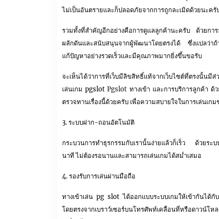
ไม่เป็นอันตรายและก็ปลอดภัยจากการถูกละเมิดด้วยนะครั
รวมทั้งที่สำคัญอีกอย่างคือการดูแลลูกค้านะครับ ด้วยการ
ผลักดันและสนับสนุนจากผู้พัฒนาโดยตรงได้ ซึ่งแปลว่าถ้
แก้ปัญหาอย่างรวดเร็วและมีคุณภาพมากยิ่งขึ้นขอรับ
จะเห็นได้ว่าการที่เว็บมีลิขสิทธิ์แท้จากเว็บไซต์ที่ตรงนั
เล่นเกม pgslot
Pgslot
ทางเข้า และการบริการลูกค้า ด้วยเ
ตรวจทานเรื่องนี้ด้วยครับ เพื่อความสบายใจในการเล่นเก
3. ระบบฝาก-ถอนอัตโนมัติ
กระบวนการทำธุรกรรมกับเรานั้นง่ายแล้วก็เร็ว ด้วยระบบ
นาที ไม่ต้องรอนานและสามารถเล่นเกมได้สม่ำเสมอ
4. รองรับการเล่นผ่านมือถือ
ทางเข้าเล่น pg slot ได้ออกแบบระบบเกมให้เข้ากันได้ก
โดยตรงจากเบราว์เซอร์บนโทรศัพท์เคลื่อนที่หรือดาวน์โหลด