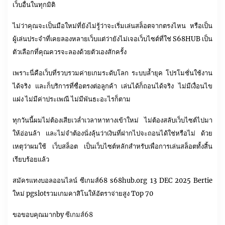
เว็บอื่นในทุกมิติ
ไม่ว่าคุณจะเป็นมือใหม่ที่ยังไม่รู้ว่าจะเริ่มเล่นสล็อตจากตรงไหน หรือเป็น
ผู้เล่นประจำที่เคยลองหลายเว็บแต่ว่ายังไม่เจอเว็บไซต์ที่ใช่ S68HUB เป็น
ตัวเลือกที่คุณควรจะลองด้วยตัวเองสักครั้ง
เพราะนี่คือเว็บที่รวบรวมค่ายเกมระดับโลก ระบบล้ำยุค โปรโมชั่นใช้งาน
ได้จริง และก็บริการที่ซื่อตรงต่อลูกค้า เล่นได้ก็ถอนได้จริง ไม่มีเงื่อนไข
แฝง ไม่มีค่าประเพณี ไม่มีพันธะอะไรก็ตาม
ทุกวันนี้ผมไม่ต้องเสียเวล่ำเวลาหาทางเข้าใหม่ ไม่ต้องสลับเว็บไซต์ไปมา
ให้อ่อนล้า และไม่จำต้องนั่งลุ้นว่าเงินที่ฝากไปจะถอนได้ใช่หรือไม่ ด้วย
เหตุว่าผมใช้ เว็บสล็อต เป็นเว็บไซต์หลักสำหรับเพื่อการเล่นสล็อตทั้งสิ้น
เรียบร้อยแล้ว
สมัครแทงบอลออนไลน์ ซีเกมส์68 s68hub.org 13 DEC 2025 Bertie
ใหม่ pgslotรวมเกมคาสิโนให้อัตราจ่ายสูง Top 70
ขอขอบคุณมากby
ซีเกมส์68