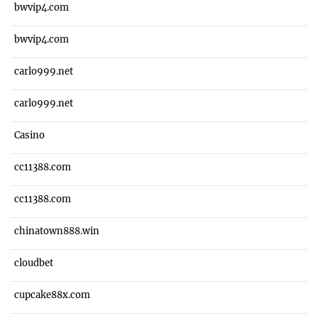
bwvip4.com
bwvip4.com
carlo999.net
carlo999.net
Casino
cc11388.com
cc11388.com
chinatown888.win
cloudbet
cupcake88x.com