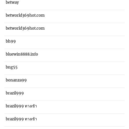
betway
betworld369hot.com
betworld369hot.com
bh99
bluewin8888.info
bng55
bonanza99
brazil999
brazil999 ทางเข้า
brazil999 ทางเข้า