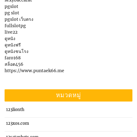
pgslot
pg slot
pgslot เว็บตรง
fullslotpg
live22
ดูหนัง
ดูหนังฟรี
ดูหนังชนโรง
faro168
สล็อต456
https://www.puntaek66.me
หมวดหมู่
123lionth
123xos.com