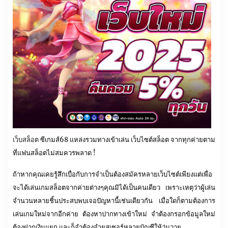
เว็บสล็อต
ซีเกมส์68 แหล่งรวมทางเข้าเล่น เว็บไซต์สล็อต จากทุกค่ายตาม
ที่แฟนสล็อตไม่สมควรพลาด !
ถ้าหากคุณเคยรู้สึกเบื่อกับการจำเป็นต้องสมัครหลายเว็บไซต์เพียงแต่เพื่อ
จะได้เล่นเกมสล็อตจากค่ายต่างๆคุณมิได้เป็นคนเดียว เพราะเหตุว่าผู้เล่น
จำนวนหลายชิ้นประสบพบเจอปัญหานี้เช่นเดียวกัน เมื่อใดก็ตามต้องการ
เล่นเกมใหม่จากอีกค่าย ต้องหาปากทางเข้าใหม่ จำต้องกรอกข้อมูลใหม่
ต้องฝากเงินแยก และก็จำต้องจำยูสเซอร์หลายบัญชีให้วุ่นวาย