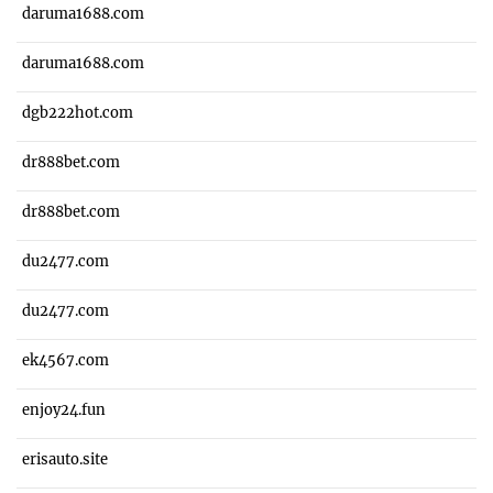
daruma1688.com
daruma1688.com
dgb222hot.com
dr888bet.com
dr888bet.com
du2477.com
du2477.com
ek4567.com
enjoy24.fun
erisauto.site