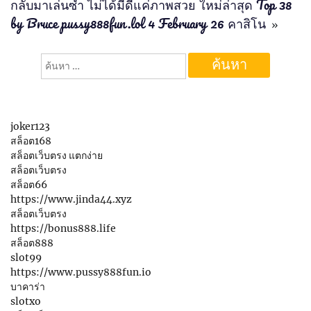
กลับมาเล่นซ้ำ ไม่ได้มีดีแค่ภาพสวย ใหม่ล่าสุด Top 38
by Bruce pussy888fun.lol 4 February 26 คาสิโน
»
ค้นหา
สำหรับ:
joker123
สล็อต168
สล็อตเว็บตรง แตกง่าย
สล็อตเว็บตรง
สล็อต66
https://www.jinda44.xyz
สล็อตเว็บตรง
https://bonus888.life
สล็อต888
slot99
https://www.pussy888fun.io
บาคาร่า
slotxo