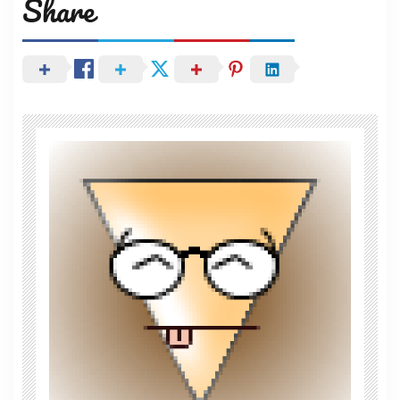
Share