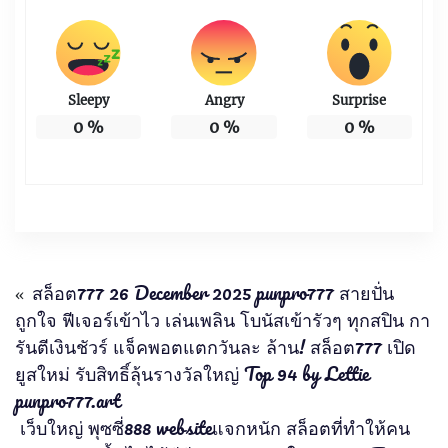
Sleepy
Angry
Surprise
0
%
0
%
0
%
«
สล็อต777 26 December 2025 punpro777 สายปั่น
ถูกใจ ฟีเจอร์เข้าไว เล่นเพลิน โบนัสเข้ารัวๆ ทุกสปิน กา
รันตีเงินชัวร์ แจ็คพอตแตกวันละ ล้าน! สล็อต777 เปิด
ยูสใหม่ รับสิทธิ์ลุ้นรางวัลใหญ่ Top 94 by Lettie
punpro777.art
เว็บใหญ่ พุซซี่888 websiteแจกหนัก สล็อตที่ทำให้คน