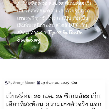
เว็บสล็อต 20 ธ.ค. 25 ซีเกมส์68 เว็บ
เดียวที่สะท้อน ความเฮงตัวจริง แจก
เพชรฟรี ทุกชั่วโมง เล่นปุ๊บ ถอนปั๊บ
เดิมพันเหนือระดับ สไตล์ VIP เว็บ
สล็อต ทางเข้า Top 97 by Bertie
S68hub.org
By
George Moore
29 ธันวาคม 2025
0
เว็บสล็อต 20 ธ.ค. 25 ซีเกมส์68 เว็บ
เดียวที่สะท้อน ความเฮงตัวจริง แจก