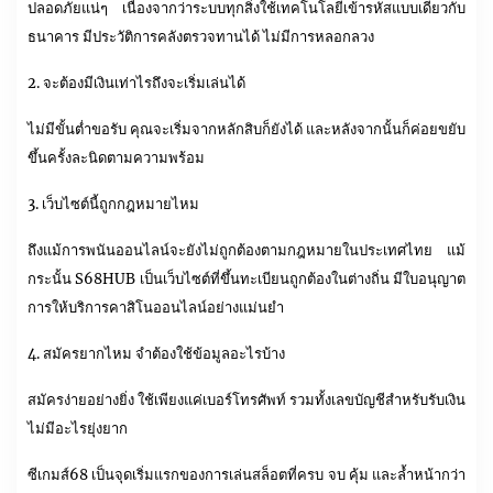
ปลอดภัยแน่ๆ เนื่องจากว่าระบบทุกสิ่งใช้เทคโนโลยีเข้ารหัสแบบเดียวกับ
ธนาคาร มีประวัติการคลังตรวจทานได้ ไม่มีการหลอกลวง
2. จะต้องมีเงินเท่าไรถึงจะเริ่มเล่นได้
ไม่มีขั้นต่ำขอรับ คุณจะเริ่มจากหลักสิบก็ยังได้ และหลังจากนั้นก็ค่อยขยับ
ขึ้นครั้งละนิดตามความพร้อม
3. เว็บไซต์นี้ถูกกฎหมายไหม
ถึงแม้การพนันออนไลน์จะยังไม่ถูกต้องตามกฎหมายในประเทศไทย แม้
กระนั้น S68HUB เป็นเว็บไซต์ที่ขึ้นทะเบียนถูกต้องในต่างถิ่น มีใบอนุญาต
การให้บริการคาสิโนออนไลน์อย่างแม่นยำ
4. สมัครยากไหม จำต้องใช้ข้อมูลอะไรบ้าง
สมัครง่ายอย่างยิ่ง ใช้เพียงแค่เบอร์โทรศัพท์ รวมทั้งเลขบัญชีสำหรับรับเงิน
ไม่มีอะไรยุ่งยาก
ซีเกมส์68 เป็นจุดเริ่มแรกของการเล่นสล็อตที่ครบ จบ คุ้ม และล้ำหน้ากว่า