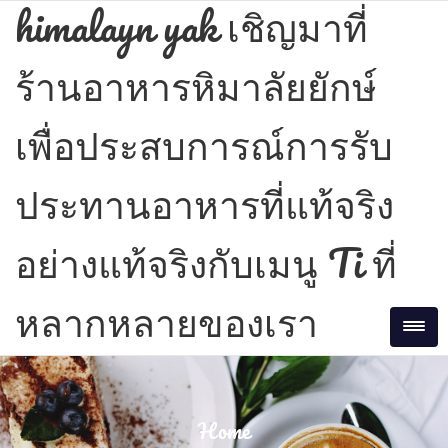
Skip
himalayn yak เชิญมาที่
to
content
ร้านอาหารหิมาลัยยักษ์
เพื่อประสบการณ์การรับ
ประทานอาหารที่แท้จริง
อย่างแท้จริงกับเมนู Ti ที่
หลากหลายของเรา
Tog
Home