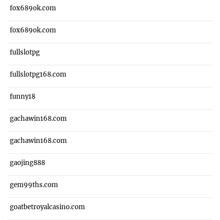
fox689ok.com
fox689ok.com
fullslotpg
fullslotpg168.com
funny18
gachawin168.com
gachawin168.com
gaojing888
gem99ths.com
goatbetroyalcasino.com