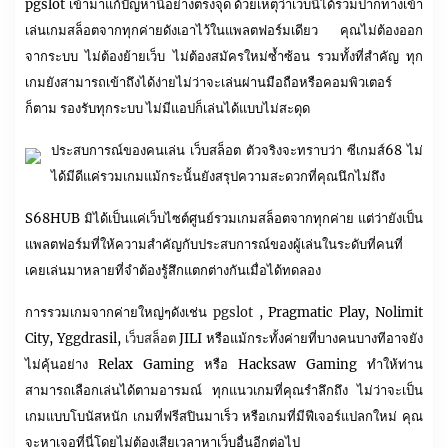
pgslot เข้ามาแก้ปัญหานี้อย่างตรงจุด ด้วยเหตุว่าเว็บนี้ได้รวมปากทางเข้า
เล่นเกมสล็อตจากทุกค่ายดังเอาไว้ในแพลตฟอร์มเดียว คุณไม่ต้องออก
จากระบบ ไม่ต้องย้ายเว็บ ไม่ต้องสมัครใหม่ซ้ำซ้อน รวมทั้งที่สำคัญ ทุก
เกมยังสามารถเข้าถึงได้ง่ายไม่ว่าจะเล่นผ่านมือถือหรือคอมพิวเตอร์
ก็ตาม รองรับทุกระบบ ไม่มีแอปก็เล่นได้แบบไม่สะดุด
ประสบการณ์ของคนเล่น เว็บสล็อต ตัวจริงจะทราบว่า ซีเกมส์68 ไม่
ได้มีดีแค่รวมเกมแม้กระนั้นยังสรุปความสะดวกที่คุณนึกไม่ถึง
S68HUB มิได้เป็นแค่เว็บไซต์ศูนย์รวมเกมสล็อตจากทุกค่าย แต่ว่ายังเป็น
แพลตฟอร์มที่ให้ความสำคัญกับประสบการณ์ของผู้เล่นในระดับที่คนที่
เคยเล่นมาหลายที่จำต้องรู้สึกแตกต่างกันเมื่อได้ทดลอง
การรวมเกมจากค่ายใหญ่ๆดังเช่น
pgslot
, Pragmatic Play, Nolimit
City, Yggdrasil,
เว็บสล็อต
JILI หรือแม้กระทั้งค่ายที่บางคนบางทีอาจยัง
ไม่คุ้นอย่าง Relax Gaming หรือ Hacksaw Gaming ทำให้ท่าน
สามารถเลือกเล่นได้ตามอารมณ์ ทุกแนวเกมที่คุณรำลึกถึง ไม่ว่าจะเป็น
เกมแบบโบนัสหนัก เกมที่ฟรีสปินมาเร็ว หรือเกมที่มีฟีเจอร์แปลกใหม่ คุณ
จะหาเจอที่นี่โดยไม่ต้องเสียเวลาหาเว็บอื่นอีกต่อไป