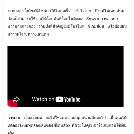
ระบบของเว็บไซต์ดีไซน์มาให้โหลดเร็ว เข้าใจง่าย ถึงแม้ไม่เคยเล่นมา
ก่อนก็สามารถใช้งานได้โดยทันทีโดยไม่ต้องเล่าเรียนรายการอาหาร
มากมายก่ายกอง รวมทั้งที่สำคัญไม่มีโปรโมท ซีเกมส์68 หรือป๊อปอัป
มากวนใจระหว่างเล่นเกม
การเล่น เว็บสล็อตต จะไม่ใช่แค่ความสนุกสนานอีกต่อไป เมื่อคุณได้
ทดลองระบบทดลองเล่นของ ซีเกมส์68 ที่ช่วยให้คุณเข้าใจเกมก่อนใช้เงิน
จริง