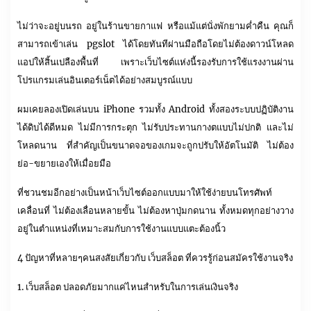
ไม่ว่าจะอยู่บนรถ อยู่ในร้านขายกาแฟ หรือแม้แต่นั่งพักยามค่ำคืน คุณก็
สามารถเข้าเล่น pgslot ได้โดยทันทีผ่านมือถือโดยไม่ต้องดาวน์โหลด
แอปให้สิ้นเปลืองพื้นที่ เพราะเว็บไซต์แห่งนี้รองรับการใช้แรงงานผ่าน
โปรแกรมเล่นอินเตอร์เน็ตได้อย่างสมบูรณ์แบบ
ผมเคยลองเปิดเล่นบน iPhone รวมทั้ง Android ทั้งสองระบบปฏิบัติงาน
ได้ดิบได้ดีหมด ไม่มีการกระตุก ไม่รับประทานกางตแบบไม่ปกติ และไม่
โหลดนาน ที่สำคัญเป็นขนาดจอของเกมจะถูกปรับให้อัตโนมัติ ไม่ต้อง
ย่อ-ขยายเองให้เมื่อยมือ
ที่ชวนชมอีกอย่างเป็นหน้าเว็บไซต์ออกแบบมาให้ใช้ง่ายบนโทรศัพท์
เคลื่อนที่ ไม่ต้องเลื่อนหลายขั้น ไม่ต้องหาปุ่มกดนาน ทั้งหมดทุกอย่างวาง
อยู่ในตำแหน่งที่เหมาะสมกับการใช้งานแบบแตะต้องนิ้ว
4 ปัญหาที่หลายๆคนสงสัยเกี่ยวกับ เว็บสล็อต ที่ควรรู้ก่อนสมัครใช้งานจริง
1. เว็บสล็อต ปลอดภัยมากแค่ไหนสำหรับในการเล่นเงินจริง