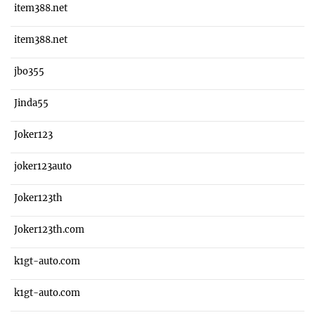
item388.net
item388.net
jbo355
Jinda55
Joker123
joker123auto
Joker123th
Joker123th.com
k1gt-auto.com
k1gt-auto.com