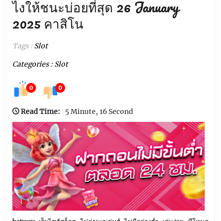
ไงให้ชนะบ่อยที่สุด 26 January
2025 คาสิโน
Tags :
Slot
Categories :
Slot
0
0
Read Time:
5 Minute, 16 Second