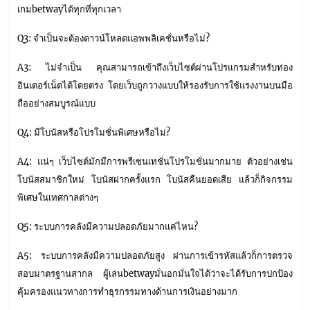
เกมbetwayได้ทุกที่ทุกเวลา
Q3: จำเป็นจะต้องดาวน์โหลดแอพพลิเคชั่นหรือไม่?
A3: ไม่จำเป็น คุณสามารถเข้าถึงเว็บไซต์ผ่านโปรแกรมสำหรับท่อง
อินเตอร์เน็ตได้โดยตรง โดยเว็บถูกวางแบบให้รองรับการใช้แรงงานบนมือ
ถืออย่างสมบูรณ์แบบ
Q4: มีโบนัสหรือโปรโมชั่นพิเศษหรือไม่?
A4: แน่ๆ เว็บไซต์มักมีการพรีเซนเทชั่นโปรโมชั่นมากมาย ตัวอย่างเช่น
โบนัสสมาชิกใหม่ โบนัสฝากครั้งแรก โบนัสคืนยอดเสีย แล้วก็กิจกรรม
พิเศษในเทศกาลต่างๆ
Q5: ระบบการคลังมีความปลอดภัยมากแค่ไหน?
A5: ระบบการคลังมีความปลอดภัยสูง ผ่านการเข้ารหัสแล้วก็การตรวจ
สอบมาตรฐานสากล ผู้เล่นbetwayมั่นอกมั่นใจได้ว่าจะได้รับการปกป้อง
คุ้มครองแนวทางการทำธุรกรรมทางด้านการเงินอย่างมาก