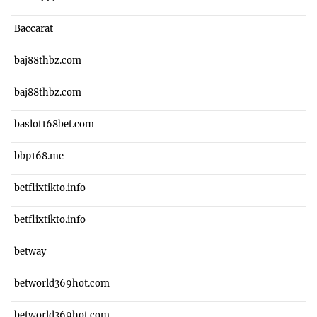
Baccarat
baj88thbz.com
baj88thbz.com
baslot168bet.com
bbp168.me
betflixtikto.info
betflixtikto.info
betway
betworld369hot.com
betworld369hot.com