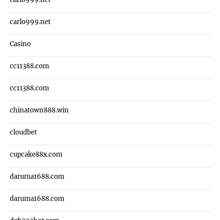
carlo999.net
Casino
cc11388.com
cc11388.com
chinatown888.win
cloudbet
cupcake88x.com
daruma1688.com
daruma1688.com