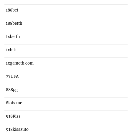
188bet
188betth
1xbetth
1xbit1
1xgameth.com
77UFA
888pg
8lots.me
918Kiss
918kissauto