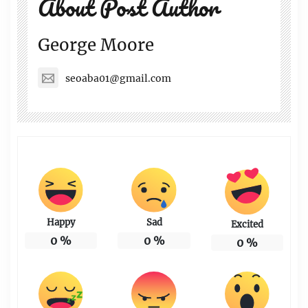
About Post Author
George Moore
seoaba01@gmail.com
Happy
Sad
Excited
0
%
0
%
0
%