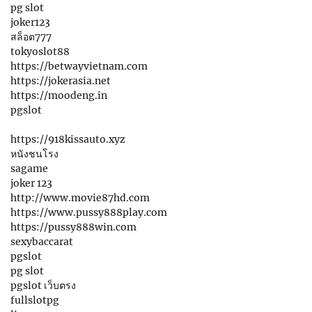
pg slot
joker123
สล็อต777
tokyoslot88
https://betwayvietnam.com
https://jokerasia.net
https://moodeng.in
pgslot
https://918kissauto.xyz
หนังชนโรง
sagame
joker 123
http://www.movie87hd.com
https://www.pussy888play.com
https://pussy888win.com
sexybaccarat
pgslot
pg slot
pgslot เว็บตรง
fullslotpg