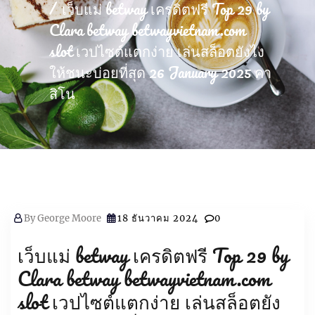
เว็บแม่ betway เครดิตฟรี Top 29 by
Clara betway betwayvietnam.com
slot เวปไซต์แตกง่าย เล่นสล็อตยังไง
ให้ชนะบ่อยที่สุด 26 January 2025 คา
สิโน
By
George Moore
18 ธันวาคม 2024
0
เว็บแม่ betway เครดิตฟรี Top 29 by
Clara betway betwayvietnam.com
slot เวปไซต์แตกง่าย เล่นสล็อตยัง