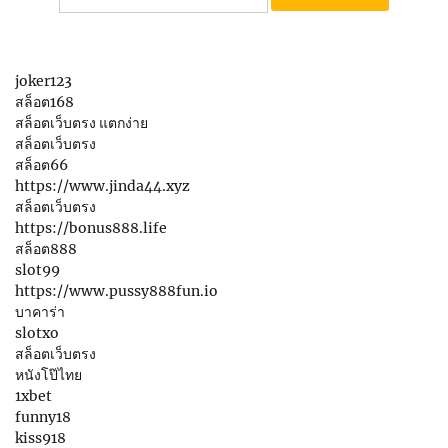
สำหรับ:
joker123
สล็อต168
สล็อตเว็บตรง แตกง่าย
สล็อตเว็บตรง
สล็อต66
https://www.jinda44.xyz
สล็อตเว็บตรง
https://bonus888.life
สล็อต888
slot99
https://www.pussy888fun.io
บาคาร่า
slotxo
สล็อตเว็บตรง
หนังโป๊ไทย
1xbet
funny18
kiss918