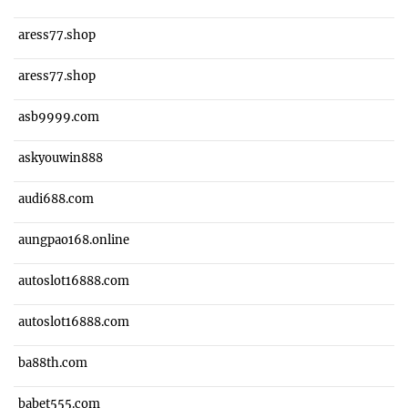
aress77.shop
aress77.shop
asb9999.com
askyouwin888
audi688.com
aungpao168.online
autoslot16888.com
autoslot16888.com
ba88th.com
babet555.com