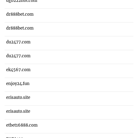
dgb222hot.com
dr888bet.com
dr888bet.com
du2477.com
du2477.com
ek4567.com
enjoy24.fun
erisauto.site
erisauto.site
etbet16888.com