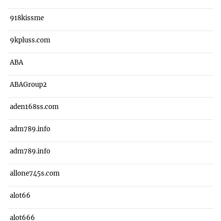
918kissme
9kpluss.com
ABA
ABAGroup2
aden168ss.com
adm789.info
adm789.info
allone745s.com
alot66
alot666