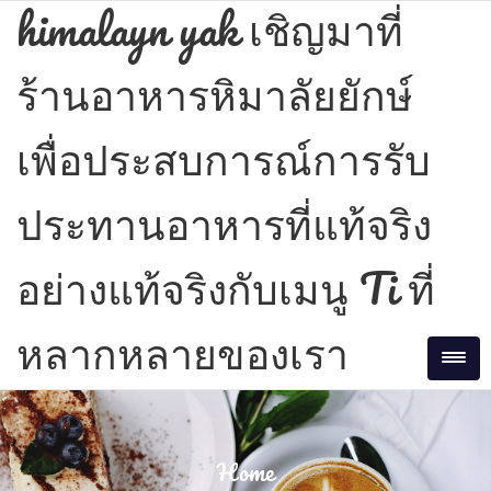
Skip
himalayn yak เชิญมาที่
to
content
ร้านอาหารหิมาลัยยักษ์
เพื่อประสบการณ์การรับ
ประทานอาหารที่แท้จริง
อย่างแท้จริงกับเมนู Ti ที่
หลากหลายของเรา
Tog
Home