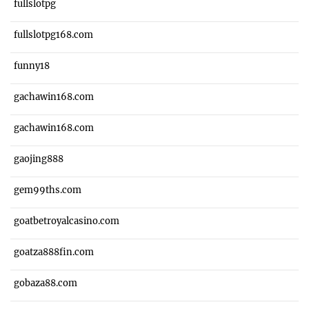
fullslotpg
fullslotpg168.com
funny18
gachawin168.com
gachawin168.com
gaojing888
gem99ths.com
goatbetroyalcasino.com
goatza888fin.com
gobaza88.com