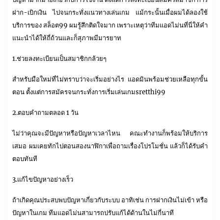
ฝาก-เบิกเงิน ไปจนกระทั่งแนวทางเล่นเกม แม้กระนั้นเมื่อผมได้ลองใช้
บริการของ สล็อต99 ผมรู้สึกติดใจมาก เพราะเหตุว่าทีมแอดไม่นที่นี่ให้คำ
แนะนำได้ให้ถี่ถ้วนและก็สุภาพมีมารยาท
1.ช่วยลงทะเบียนเป็นสมาชิกกล้วยๆ
สำหรับมือใหม่ที่ไม่ทราบว่าจะเริ่มอย่างไร แอดมินพร้อมช่วยเหลือทุกขั้น
ตอน ตั้งแต่การสมัครจนกระทั่งการเริ่มเล่นเกมsretthi99
2.ตอบคำถามตลอด 1 วัน
ไม่ว่าคุณจะมีปัญหาหรือปัญหาเวลาไหน คณะทำงานก็พร้อมให้บริการ
เสมอ ผมเคยทักไปตอนสองนาฬิกาเพื่อถามเรื่องโปรโมชั่น แล้วก็ได้รับคำ
ตอบทันที
3.แก้ไขปัญหาอย่างเร็ว
ถ้าเกิดคุณประสบพบปัญหาเกี่ยวกับระบบ อาทิเช่น การฝากเงินไม่เข้า หรือ
ปัญหาในเกม ทีมแอดไม่นสามารถปรับแก้ได้ด้านในไม่กี่นาที