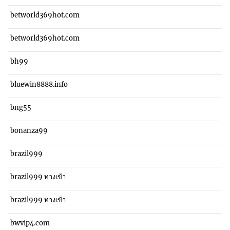
betworld369hot.com
betworld369hot.com
bh99
bluewin8888.info
bng55
bonanza99
brazil999
brazil999 ทางเข้า
brazil999 ทางเข้า
bwvip4.com