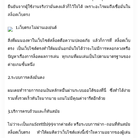
ยืนยันจากผู้ใช้งานจริงว่ามั่นคงแล้วก็ไว้ใจได้ เพราะอะไรผมถึงเชื่อมั่นใน
สล็อตเว็บตรง
1.เว็บตรง ไม่ผ่านเอเย่นต์
สิ่งที่ผมมองหาในเว็บไซต์สล็อตคือความปลอดภัย แล้วก็การที่ สล็อตเว็บ
ตรง เป็นเว็บไซต์ตรงทำให้ผมมั่นอกมั่นใจได้ว่าจะไม่มีการหลอกลวงหรือ
ปัญหาเรื่องการล็อคผลการเล่น ทุกเกมที่ผมเล่นเป็นไปตามมาตรฐานของ
ค่ายเกมชั้นหนึ่ง
2.ระบบการคลังมั่นคง
ผมเคยทำรายการถอนเงินหลักหมื่นผ่านระบบออโต้ของที่นี่ ซึ่งทำได้ง่าย
รวมทั้งรวดเร็วทันใจมากมาย แถมไม่มีคุณค่าจารีตอีกด้วย
3.บริการครบถ้วนและก็ทันสมัย
ไม่ว่าจะเป็นเกมSretthi99จากค่ายดัง หรือระบบการฝาก-ถอนที่ทันสมัย
สล็อตเว็บตรง ทำให้ผมคิดว่าเว็บไซต์แห่งนี้เข้าใจความอยากของผู้เล่น