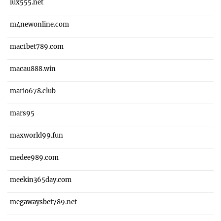
lux555.net
m4newonline.com
mac1bet789.com
macau888.win
mario678.club
mars95
maxworld99.fun
medee989.com
meekin365day.com
megawaysbet789.net