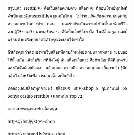
สรุปแล้ว sretthi99 คือเว็บสล็อตเว็บตรง สล็อต99 ที่ตอบโจทย์ทุกสิ่งที่
จำเป็นของผู้เล่นsretthi99ยุคสมัยใหม่ ไม่ว่าจะเกิดเรื่องความปลอดภัย
ความสบายในการฝาก-ถอน และรับประกันความยั่งยืนมั่นคงด้วยรีวิว
จากผู้ใช้งานจริง ผมขอรับรองว่าที่นี่เป็นเว็บที่โปร่งใส ไม่มีล็อคยูส และก็
พร้อมจ่ายจริงทุกยอดไม่ว่าคุณจะเล่นได้เท่าใด
ถ้าเกิดคุณกำลังมองหาเว็บสล็อตที่ครบถ้วนทั้งยังเกมหลากหลาย ระบบออ
โต้ล้ำสมัย แล้วก็บริการที่ตั้งใจผู้เล่น สล็อตเว็บตรง คือตัวเลือกที่ดีที่สุดครับ
ลองสัมผัสด้วยตัวเอง แล้วคุณจะทราบดีว่าความสนุกและก็ความไม่รู้สึก
กลุ้มใจสำหรับเพื่อการเล่นสล็อตเป็นยังไง!
ทดลองเล่นสล็อตทุกค่ายฟรี สล็อต99 St99.shop 8 กุมภาพันธ์ 68
Sonya casino sretthi99 แตกหนัก Top 72
ขอขอบพระคุณweb
สล็อต99
https://bit.ly/st99-shop
https://rebrand.ly/st99-shop