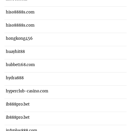
hiso8888s.com
hiso8888s.com
hongkong456
huayhit88
hubbet168.com
hydra888
hyperclub-casino.com
ib888pro.bet
ib888pro.bet
infyplus888.com