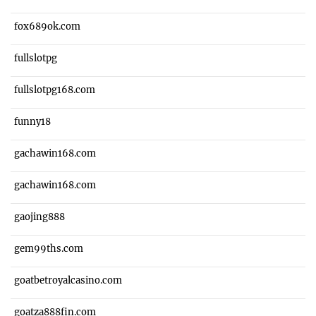
fox689ok.com
fullslotpg
fullslotpg168.com
funny18
gachawin168.com
gachawin168.com
gaojing888
gem99ths.com
goatbetroyalcasino.com
goatza888fin.com