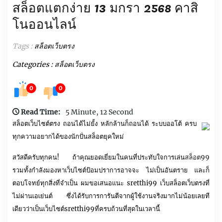
สล็อตแตกง่าย 13 มกรา 2568 คาสิ
โนออนไลน์
Tags :
สล็อตเว็บตรง
Categories :
สล็อตเว็บตรง
0
0
Read Time:
5 Minute, 12 Second
สล็อตเว็บไซต์ตรง ถอนได้ไม่ยั้ง หลักล้านก็ถอนได้ ระบบออโต้ ครบ
ทุกความอยากได้ของนักปั่นสล็อตยุคใหม่
สวัสดีครับทุกคน! ถ้าคุณยอดเยี่ยมในคนที่ประทับใจการเล่น
สล็อต99
รวมทั้งกำลังมองหาเว็บไซต์ป้อมปราการอาจจะ ไม่เป็นอันตราย และก็
ตอบโจทย์ทุกสิ่งที่จำเป็น ผมขอเสนอแนะ sretthi99 เว็บสล็อตเว็บตรงที่
ไม่ผ่านเอเย่นต์ ซึ่งได้รับการการันตีจากผู้ใช้งานจริงมากไม่น้อยเลยที
เดียวว่าเป็นเว็บไซต์sretthi99ที่ครบถ้วนที่สุดในเวลานี้