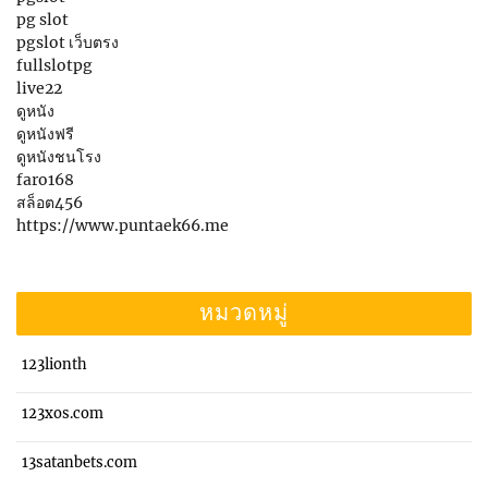
pg slot
pgslot เว็บตรง
fullslotpg
live22
ดูหนัง
ดูหนังฟรี
ดูหนังชนโรง
faro168
สล็อต456
https://www.puntaek66.me
หมวดหมู่
123lionth
123xos.com
13satanbets.com