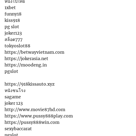
หนังโป๊ไทย
1xbet
funny18
kiss918
pg slot
joker123
สล็อต777
tokyoslot88
https://betwayvietnam.com
https://jokerasia.net
https://moodeng.in
pgslot
https://918kissauto.xyz
หนังชนโรง
sagame
joker 123
http://www.movie87hd.com
https://www.pussy888play.com
https://pussy888win.com
sexybaccarat
pgslot