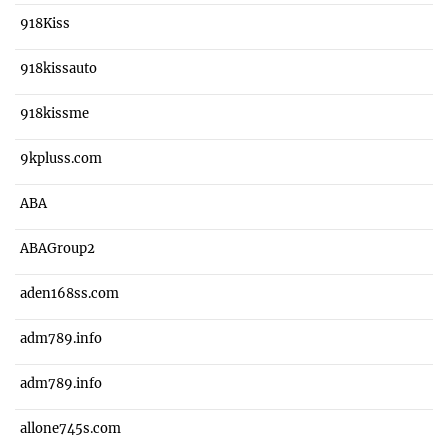
918Kiss
918kissauto
918kissme
9kpluss.com
ABA
ABAGroup2
aden168ss.com
adm789.info
adm789.info
allone745s.com