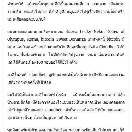
ค่ายมาให้ แม้กระนั้นทุกเกมที่มีเป็นคุณภาพดีมาก ภาพสวย เสียงแน่น
ระบบลื่น กดแล้วไม่ถ่วง ที่สำคัญคือหมุนแล้วไม่รู้เรื่องสึกว่าเกมล็อกหรือ
หมุนเสียตลอดแบบเว็บผี
ผมทดลองเล่นเกมยอดฮิตหลายเกม ดังเช่น Lucky Neko, Gates of
Olympus, Roma,
bitcoin
Sweet Bonanza เกมเหล่านี้ bitcoin มี
หมด และโหลดเข้าเกมไวแบบทันใจ อีกจุดที่ผมถูกใจคือ Cloudbet ไม่มี
โฆษณากั้นก่อนเข้าเกม ไม่มีเด้งป๊อปอัปวุ่นวาย เกมมาเต็มหน้าจอทันที
เล่นได้ลื่นต่อเนื่อง 100 รอบออโต้ก็ยังไม่ค้าง
คาสิโนสดที่ cloudbet ดูเรียบง่ายแต่เต็มไปด้วยประสิทธิภาพและความ
เสถียรภาพทุกครั้งที่เข้าเล่น
ผมไม่ได้เป็นสายคาสิโนสดเท่าไรนัก แม้กระนั้นก็ลองเล่นบาคาร่าสลับ
บ้างยามดึกดื่นๆที่ต้องการลุ้นอะไรแบบมองเห็นหน้าคนบ้าง เลยทดลองกด
เข้าไปดูคาสิโนสดของ cloudbet แล้วก็พบว่าแม้จะไม่ได้มีค่ายเยอะแยะ
สุด แม้กระนั้นทุกโต๊ะเป็นคุณภาพดีเกินคาด
ทุกดีลเลอร์แต่งตัวมองสุภาพเรียบร้อย ระบบภาพชัด เสียงไม่แตก และก็ที่