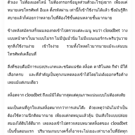
ตัวเอง ไม่ต้องแอดไลน์ ไม่ต้องกรอกข้อมูลส่วนตัวอะไรยุ่งยาก เพียงแค่
หมายเลขโทรศัพท์ อีเมล ตั้งรหัสผ่าน เท่านี้ก็เข้าใช้งานได้แล้ว ซึ่งมันรู้สึก
สบายแล้วก็ค่อยกว่าหลายเว็บที่ต้องใช้ขั้นตอนหลายชั้นมากมาย
ข้างหลังสมัครเสร็จผมลองกดเข้าไปตรวจแต่ละเมนู พบว่า cloudbet วาง
แบบหน้าตาเว็บมาแบบไม่รก ไม่มีปุ่มมั่วนิ่ม ไม่มีแบนเนอร์กระพริบวุ่นวาย
ทุกสิ่งใช้งานง่าย เข้าใจง่าย รวมทั้งโหลดไวมากมายแม้จะเล่นบน
โทรศัพท์เคลื่อนที่
สิ่งที่ชอบคือมีการแบ่งประเภทและชนิดแน่ชัด สล็อต คาสิโนสด กีฬา มีให้
เลือกครบ และที่สำคัญเป็นทุกเกมทดลองเข้าได้โดยไม่เด้งออกหรือค้าง
เลยแม้แต่เกมเดียว
สล็อตจาก cloudbet ถึงแม้มิได้มากสุดแต่คุณภาพแน่นแบบไม่ต้องสงสัย
ผมเป็นคนที่ถูกใจเล่นสล็อตมากกว่าการเล่นโต๊ะ ด้วยเหตุว่ามันไม่จำเป็น
ต้องใช้ความนึกคิดมากมาย เพียงแค่กดหมุนแล้วลุ้น บันเทิงใจแบบปล่อย
สมองได้ดิบได้ดีมาก เลยลองเข้าไปตรวจสอบหมวดสล็อตของ cloudbet
เป็นขั้นตอนแรก ปริมาณเกมบางครั้งก็อาจจะไม่เยอะเท่าบางเว็บที่ยัดทุก