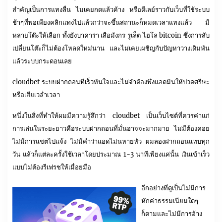
สำคัญเป็นการแทงลื่น ไม่เคยกดแล้วค้าง หรือดีเลย์ราวกับเว็บที่ใช้ระบบ
ช้าๆที่พอเพียงคลิกแทงไปแล้วกว่าจะขึ้นสถานะก็หมดเวลาแทงแล้ว มี
หลายโต๊ะให้เลือก ทั้งยังบาคาร่า เสือมังกร รูเล็ต ไฮโล bitcoin ซึ่งการสับ
เปลี่ยนโต๊ะก็ไม่ต้องโหลดใหม่นาน และไม่เคยเผชิญกับปัญหาวางเดิมพัน
แล้วระบบกระดอนเลย
cloudbet ระบบฝากถอนที่เร็วทันใจและไม่จำต้องพึ่งแอดมินให้ปวดศรีษะ
หรือเสียเวล่ำเวลา
หนึ่งในสิ่งที่ทำให้ผมมีความรู้สึกว่า cloudbet เป็นเว็บไซต์ที่ควรค่าแก่
การเล่นในระยะยาวคือระบบฝากถอนที่มั่นอาจจะมากมาย ไม่มีต้องคอย
ไม่มีการแชตไปแจ้ง ไม่มีคำว่าแอดไม่นหายหัว ผมลองฝากถอนแทบทุก
วัน แล้วก็แต่ละครั้งใช้เวลาโดยประมาณ 1-3 นาทีเพียงแค่นั้น เงินเข้าเร็ว
แบบไม่ต้องรีเฟรชให้เมื่อยมือ
อีกอย่างที่ดูเป็นไม่มีการ
หักค่าธรรมเนียมใดๆ
ก็ตามและไม่มีการอ้าง