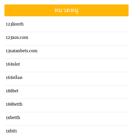
หมวดหมู่
123lionth
123xos.com
13satanbets.com
168slot
168สล็อต
188bet
188betth
1xbetth
1xbit1