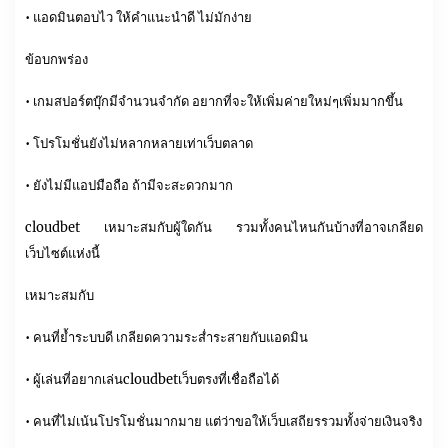
• แอดมินตอบไว ให้คำแนะนำดี ไม่มักง่าย
ข้อบกพร่อง
• เกมสปอร์ตบุ๊กมีจำนวนจำกัด อยากที่จะให้เพิ่มค่ายใหม่ๆเพิ่มมากขึ้น
• โปรโมชั่นยังไม่หลากหลายเท่าเว็บตลาด
• ยังไม่มีแอปมือถือ ถ้ามีจะสะดวกมาก
cloudbet เหมาะสมกับผู้ใดกัน รวมทั้งคนไหนกันบ้างที่อาจเกลียด
เว็บไซต์แห่งนี้
เหมาะสมกับ
• คนที่ย้ำระบบดี เกลียดความระส่ำระสายกับแอดมิน
• ผู้เล่นที่อยากเล่นcloudbetเว็บตรงที่เชื่อถือได้
• คนที่ไม่เน้นโปรโมชั่นมากมาย แต่ว่าขอให้เว็บเสถียรรวมทั้งจ่ายเงินจริง