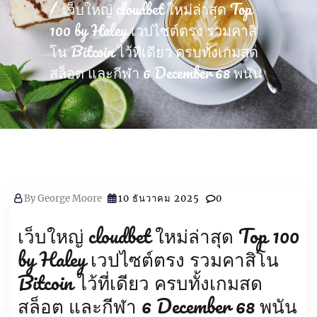
เว็บใหญ่ cloudbet ใหม่ล่าสุด Top
100 by Haley เวปไซต์ตรง รวมคาสิ
โน Bitcoin ไว้ที่เดียว ครบทั้งเกมสด
สล็อต และกีฬา 6 December 68 พนัน
By
George Moore
10 ธันวาคม 2025
0
เว็บใหญ่ cloudbet ใหม่ล่าสุด Top 100
by Haley เวปไซต์ตรง รวมคาสิโน
Bitcoin ไว้ที่เดียว ครบทั้งเกมสด
สล็อต และกีฬา 6 December 68 พนัน