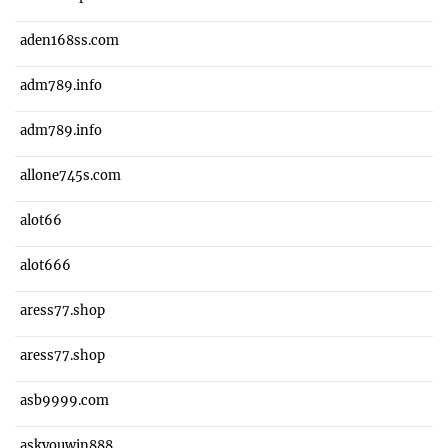
aden168ss.com
adm789.info
adm789.info
allone745s.com
alot66
alot666
aress77.shop
aress77.shop
asb9999.com
askyouwin888