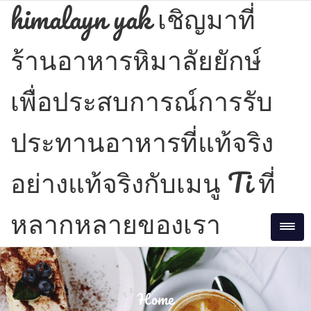
Skip
himalayn yak เชิญมาที่
to
content
ร้านอาหารหิมาลัยยักษ์
เพื่อประสบการณ์การรับ
ประทานอาหารที่แท้จริง
อย่างแท้จริงกับเมนู Ti ที่
หลากหลายของเรา
Tog
Home