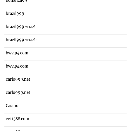
bonanza99
brazil999
brazil999 ทางเข้า
brazil999 ทางเข้า
bwvip4.com
bwvip4.com
carlo999.net
carlo999.net
Casino
cc11388.com