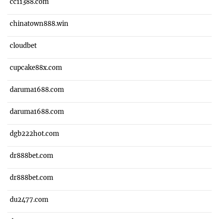
cc11388.com
chinatown888.win
cloudbet
cupcake88x.com
daruma1688.com
daruma1688.com
dgb222hot.com
dr888bet.com
dr888bet.com
du2477.com