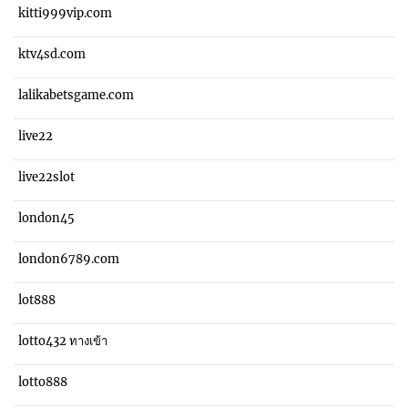
kitti999vip.com
ktv4sd.com
lalikabetsgame.com
live22
live22slot
london45
london6789.com
lot888
lotto432 ทางเข้า
lotto888