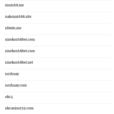
msx168.me
nakoya1688.site
nbwin.me
niseko168bet.com
niseko168bet.com
niseko168bet.net
no1huay
no1huay.com
okc4
okcasino159.com