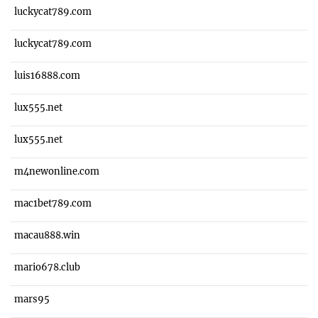
luckycat789.com
luckycat789.com
luis16888.com
lux555.net
lux555.net
m4newonline.com
mac1bet789.com
macau888.win
mario678.club
mars95