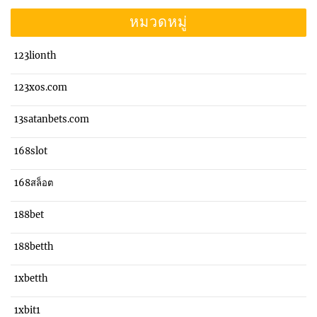
หมวดหมู่
123lionth
123xos.com
13satanbets.com
168slot
168สล็อต
188bet
188betth
1xbetth
1xbit1