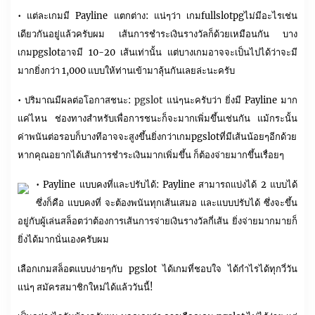
• แต่ละเกมมี Payline แตกต่าง: แน่ๆว่า เกมfullslotpgไม่มีอะไรเช่น
เดียวกันอยู่แล้วครับผม เส้นการชำระเงินรางวัลก็ด้วยเหมือนกัน บาง
เกมpgslotอาจมี 10-20 เส้นเท่านั้น แต่บางเกมอาจจะเป็นไปได้ว่าจะมี
มากยิ่งกว่า 1,000 แบบให้ท่านเข้ามาลุ้นกันเลยล่ะนะครับ
• ปริมาณมีผลต่อโอกาสชนะ:
pgslot
แน่ๆนะครับว่า ยิ่งมี Payline มาก
แค่ไหน ช่องทางสำหรับเพื่อการชนะก็จะมากเพิ่มขึ้นเช่นกัน แม้กระนั้น
ค่าพนันต่อรอบก็บางทีอาจจะสูงขึ้นยิ่งกว่าเกมpgslotที่มีเส้นน้อยๆอีกด้วย
หากคุณอยากได้เส้นการชำระเงินมากเพิ่มขึ้น ก็ต้องจ่ายมากขึ้นเรื่อยๆ
• Payline แบบคงที่และปรับได้: Payline สามารถแบ่งได้ 2 แบบได้
ซึ่งก็คือ แบบคงที่ จะต้องพนันทุกเส้นเสมอ และแบบปรับได้ ซึ่งจะขึ้น
อยู่กับผู้เล่นสล็อตว่าต้องการเส้นการจ่ายเงินรางวัลกี่เส้น ยิ่งจ่ายมากมายก็
ยิ่งได้มากนั่นเองครับผม
เลือกเกมสล็อตแบบง่ายๆกับ pgslot ได้เกมที่ชอบใจ ได้กำไรได้ทุกวี่วัน
แน่ๆ สมัครสมาชิกใหม่ได้แล้ววันนี้!