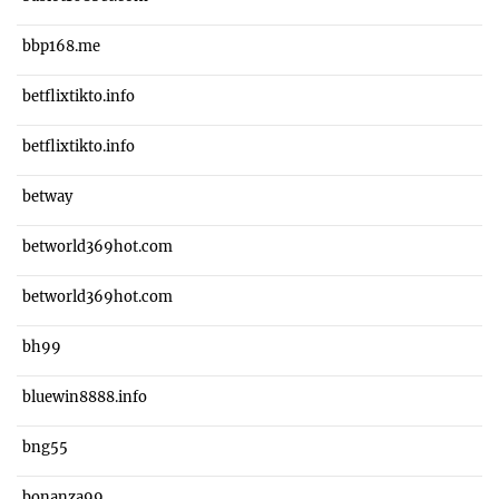
bbp168.me
betflixtikto.info
betflixtikto.info
betway
betworld369hot.com
betworld369hot.com
bh99
bluewin8888.info
bng55
bonanza99