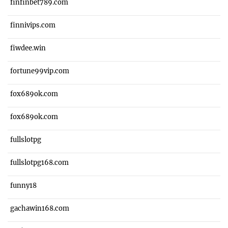
finfinbet789.com
finnivips.com
fiwdee.win
fortune99vip.com
fox689ok.com
fox689ok.com
fullslotpg
fullslotpg168.com
funny18
gachawin168.com