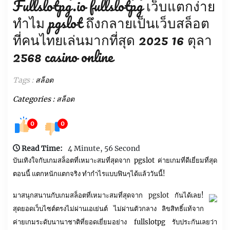
Fullslotpg.io fullslotpg เว็บแตกง่าย
ทำไม pgslot ถึงกลายเป็นเว็บสล็อต
ที่คนไทยเล่นมากที่สุด 2025 16 ตุลา
2568 casino online
Tags :
สล็อต
Categories :
สล็อต
0
0
Read Time:
4 Minute, 56 Second
บันเทิงใจกับเกมสล็อตที่เหมาะสมที่สุดจาก pgslot ค่ายเกมที่ดีเยี่ยมที่สุด
ตอนนี้ แตกหนักแตกจริง ทำกำไรแบบฟินๆได้แล้ววันนี้!
มาสนุกสนานกับเกมสล็อตที่เหมาะสมที่สุดจาก
pgslot
กันได้เลย!
สุดยอดเว็บไซต์ตรงไม่ผ่านเอเย่นต์ ไม่ผ่านตัวกลาง ลิขสิทธิ์แท้จาก
ค่ายเกมระดับนานาชาติที่ยอดเยี่ยมอย่าง fullslotpg รับประกันเลยว่า