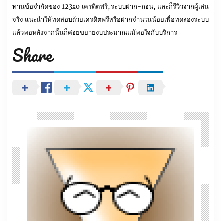
ทานข้อจำกัดของ
123xo เครดิตฟรี
, ระบบฝาก-ถอน, และก็รีวิวจากผู้เล่น
จริง แนะนำให้ทดสอบด้วยเครดิตฟรีหรือฝากจำนวนน้อยเพื่อทดลองระบบ
แล้วพอหลังจากนั้นก็ค่อยขยายงบประมาณแม้พอใจกับบริการ
Share