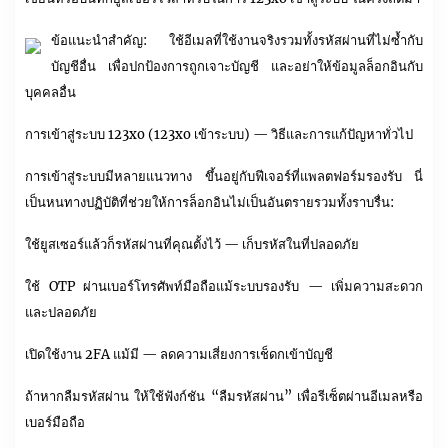
ข้อแนะนำสำคัญ: ใช้อีเมลที่ใช้งานจริงรวมทั้งรหัสผ่านที่ไม่ซ้ำกับ
บัญชีอื่น เพื่อปกป้องการถูกเจาะบัญชี และอย่าให้ข้อมูลล็อกอินกับ
บุคคลอื่น
การเข้าสู่ระบบ 123xo (123xo เข้าระบบ) — วิธีและการแก้ปัญหาทั่วไป
การเข้าสู่ระบบมีหลายแนวทาง ขึ้นอยู่กับฟีเจอร์ที่แพลตฟอร์มรองรับ นี่
เป็นหนทางปฏิบัติที่ช่วยให้การล็อกอินไม่เป็นอันตรายรวมทั้งราบรื่น:
ใช้ยูสเซอร์แล้วก็รหัสผ่านที่คุณตั้งไว้ — เก็บรหัสในที่ปลอดภัย
ใช้ OTP ผ่านเบอร์โทรศัพท์มือถือแม้ระบบรองรับ — เพิ่มความสะดวก
และปลอดภัย
เปิดใช้งาน 2FA แม้มี — ลดความเสี่ยงการเช็ดกเข้าบัญชี
ถ้าหากลืมรหัสผ่าน ให้ใช้ฟังก์ชัน “ลืมรหัสผ่าน” เพื่อรีเซ็ตผ่านอีเมลหรือ
เบอร์มือถือ