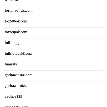
fortune99vip.com
fox689ok.com
fox689ok.com
fullslotpg
fullslotpg168.com
funny18
gachawin168.com
gachawin168.com
gaojing888