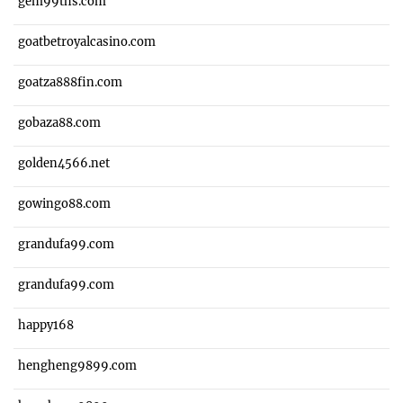
gem99ths.com
goatbetroyalcasino.com
goatza888fin.com
gobaza88.com
golden4566.net
gowingo88.com
grandufa99.com
grandufa99.com
happy168
hengheng9899.com