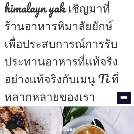
Skip
himalayn yak เชิญมาที่
to
content
ร้านอาหารหิมาลัยยักษ์
เพื่อประสบการณ์การรับ
ประทานอาหารที่แท้จริง
อย่างแท้จริงกับเมนู Ti ที่
หลากหลายของเรา
Tog
Home