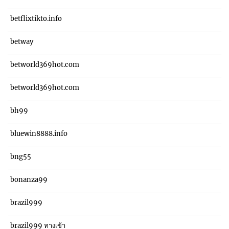
betflixtikto.info
betway
betworld369hot.com
betworld369hot.com
bh99
bluewin8888.info
bng55
bonanza99
brazil999
brazil999 ทางเข้า