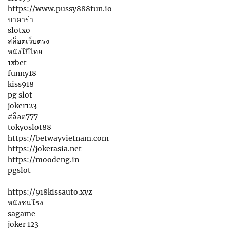
https://www.pussy888fun.io
บาคาร่า
slotxo
สล็อตเว็บตรง
หนังโป๊ไทย
1xbet
funny18
kiss918
pg slot
joker123
สล็อต777
tokyoslot88
https://betwayvietnam.com
https://jokerasia.net
https://moodeng.in
pgslot
https://918kissauto.xyz
หนังชนโรง
sagame
joker 123