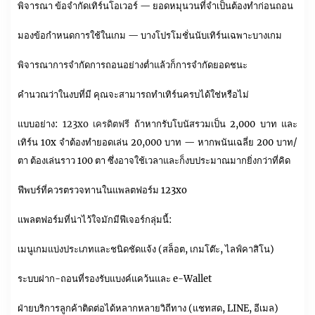
พิจารณา ข้อจำกัดเทิร์นโอเวอร์ — ยอดหมุนวนที่จำเป็นต้องทำก่อนถอน
มองข้อกำหนดการใช้ในเกม — บางโปรโมชั่นนับเทิร์นเฉพาะบางเกม
พิจารณาการจำกัดการถอนอย่างต่ำแล้วก็การจำกัดยอดชนะ
คำนวณว่าในงบที่มี คุณจะสามารถทำเทิร์นครบได้ใช่หรือไม่
แบบอย่าง:
123xo เครดิตฟรี
ถ้าหากรับโบนัสรวมเป็น 2,000 บาท และ
เทิร์น 10x จำต้องทำยอดเล่น 20,000 บาท — หากพนันเฉลี่ย 200 บาท/
ตา ต้องเล่นราว 100 ตา ซึ่งอาจใช้เวลาและก็งบประมาณมากยิ่งกว่าที่คิด
ฟีพบร์ที่ควรตรวจทานในแพลตฟอร์ม 123xo
แพลตฟอร์มที่น่าไว้ใจมักมีฟีเจอร์กลุ่มนี้:
เมนูเกมแบ่งประเภทและชนิดชัดแจ้ง (สล็อต, เกมโต๊ะ, ไลฟ์คาสิโน)
ระบบฝาก-ถอนที่รองรับแบงค์แคว้นและ e-Wallet
ฝ่ายบริการลูกค้าติดต่อได้หลากหลายวิถีทาง (แชทสด, LINE, อีเมล)