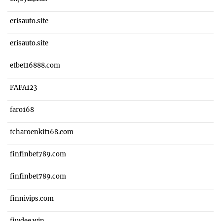
erisauto.site
erisauto.site
etbet16888.com
FAFA123
faro168
fcharoenkit168.com
finfinbet789.com
finfinbet789.com
finnivips.com
fiwdee.win