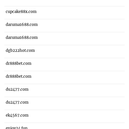
cupcake88x.com
daruma1688.com
daruma1688.com
dgb222hot.com
dr888bet.com
dr888bet.com
du2477.com
du2477.com
ek4567.com
enjoy24.fun