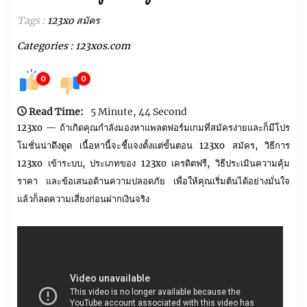
Tags :
123xo สมัคร
Categories :
123xos.com
0
0
Read Time:
5 Minute, 44 Second
123xo — ถ้าเกิดคุณกำลังมองหาแพลตฟอร์มเกมที่สมัครง่ายและก็มีโปร
โมชั่นน่าดึงดูด เนื้อหานี้จะชี้แจงตั้งแต่ขั้นตอน 123xo สมัคร, วิธีการ
123xo เข้าระบบ, ประเภทของ 123xo เครดิตฟรี, วิธีประเมินความคุ้ม
ราคา และข้อเสนอด้านความปลอดภัย เพื่อให้คุณเริ่มต้นได้อย่างมั่นใจ
แล้วก็ลดความเสี่ยงก่อนฝากเงินจริง