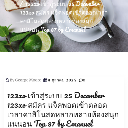
123xo เข้าสู่ระบบ 25 December
123xo สมัคร แจ็คพอตเข้าตลอดเวลา
คาสิโนสดหลากหลายห้องสนุก
แน่นอน Top 87 by Emanuel
By
George Moore
9 ตุลาคม 2025
0
123xo เข้าสู่ระบบ 25 December
123xo สมัคร แจ็คพอตเข้าตลอด
เวลาคาสิโนสดหลากหลายห้องสนุก
แน่นอน Top 87 by Emanuel