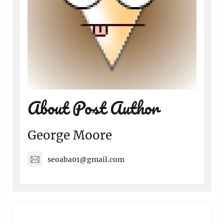
About Post Author
George Moore
seoaba01@gmail.com