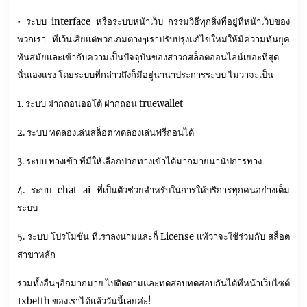
• ระบบ interface หรือระบบหน้าเว็บ กรรมวิธีทุกสิ่งที่อยู่ที่หน้าเว็บของ
พวกเรา ที่เว้นเสียแต่พวกเกมต่างๆเราปรับปรุงแก้ไขใหม่ให้มีความทันยุค
ทันสมัยและเข้ากับความเป็นปัจจุบันของสาวกสล็อตออนไลน์เยอะที่สุด
นั่นเองแรง โดยระบบที่กล่าวถึงก็มีอยู่นานาประการระบบ ไม่ว่าจะเป็น
1. ระบบ ฝากถอนออโต้ ฝากถอน truewallet
2. ระบบ ทดลองเล่นสล็อต ทดลองเล่นฟรีถอนได้
3. ระบบ ทางเข้า ที่มีให้เลือกปากทางเข้าได้มากมายนานัปการทาง
4. ระบบ chat ai ที่เป็นตัวช่วยสำหรับในการให้บริการทุกคนอย่างเต็ม
ระบบ
5. ระบบ โปรโมชั่น ที่เราลงนามและก็ License แท้ว่าจะใช้ร่วมกับ สล็อต
สาขาหลัก
รวมทั้งอื่นๆอีกมากมาย ไปติดตามและทดสอบทดสอบกันได้ที่หน้าเว็บไซต์
1xbetth ของเราได้แล้ววันนี้เลยค่ะ!