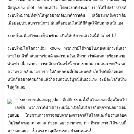
ถือหุ้นของ slot อย่างแท้จริง โดยเวลาที่ผ่านมา เราก็ได้ไปสร้างสรรค์
ระบบใหม่รวมทั้งทำให้ทุกอย่างกลับมาดีกว่าเดิม เสถียรมากยิ่งกว่าเดิม
เพื่อมอบประสบการณ์การเล่นสล็อตออนไลน์ที่ดีที่สุดให้กับทุกคนนั่นเอง
ระบบใหม่ที่แก้ไขและก็นำเข้ามาเปิดให้บริการแล้ววันนี้ที่ 1xbetth!
ระบบใหม่ไฉไลกว่าเดิม 300% พวกเรามิได้หายไปเฉยๆแม้กระนั้นเรา
หายไปแล้วก็กลับมาพร้อมด้วยความพร้อมที่มากกว่าเดิมหลายร้อยหลาย
พันเท่า เนื่องจากว่าการกลับมาในครั้งนี้ พวกเราพกความสนุก พกเงิน พก
ความรวยกลับมาแจกจ่ายให้กับทุกคนที่เป็นแฟนคลับเว็บไซต์สล็อตแตก
หนักกันอย่างครบถ้วนแล้วก็ครบถ้วนบริบูรณ์นั่นเองแรง จะมีอะไรกันบ้าง
ไปดูกันเลย!
• ระบบการเล่นเกมpgslot ที่เสถียรรวมทั้งลื่นไหลเยอะที่สุดในทวีป
เอเชีย พวกเราได้นำเข้าระบบนี้มาเปิดให้บริการกับทุกท่านอย่างเต็ม
รูปแบบ โดยผ่านการตรวจสอบจากองการคาสิโนโลกและทีมงานสล็อต
เว็บไซต์ตรงทุกภาคส่วน ด้วยค่าอย่างมากมาย กว่าที่พวกเราจะได้ระบบนี้
มา บอกเลยว่า เร็ว แรง ทะลุเมืองนรก อย่างแน่นอน!