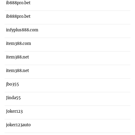
ib888pro.bet
ib888pro.bet
infyplus888.com
item388.com
item388.net
item388.net
jbo355
Jinda55
Joker123
joker123auto