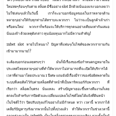
ใหม่สดๆร้อนๆกับค่าย สล็อต มีชื่ออย่าง slot อีกด้วยนั่นเองแรง บอกเลยว่า
ไม่ใช่เล่นๆแล้วในวันนี้ เราก็จะมาบอกข้อมูลของเว็บเราหลายๆด้าน
หลายๆอย่างให้กับทุกท่านได้ทราบจะพวกเรา ไม่ว่าจะเป็นลูกค้าเจ้าเก่า
หรือคนใหม่ พวกเราก็พร้อมจะให้บริการทุกคนอย่างเทียมเท่ากันเสมอ
นั่นเองจ้า ด้วยเหตุดังกล่าว ทุนน้อยทุนมากไม่มีความสำคัญ!
1xbet slot หายไปไหนมา? ปัญหาที่แฟนๆเว็บไซต์ของพวกเราถามกัน
เข้ามามากมาย!?
จะต้องบอกก่อนเลยตรงๆว่า มันก็มีเรื่องของข้อกำหนดกฎหมายใน
ประเทศไทยหลายๆอย่างที่ทำให้พวกเราไม่สามารถที่จะเปิดให้บริการได้
เวลาที่ผ่านมาโดยประมาณ 1 ปีเศษ แถมยังมีเรื่องมีราวของข้อผิดพลาดใน
ระบบที่เคยดิลไว้กับค่ายสล็อตที่ทำหน้าที่เป็นพาร์ทเนอร์กับพวกเรา ที่
เรียกว่า สล็อตเว็บตรง นั่นแหละ สร้างปัญหาเยอะขึ้นทางทีมงานก็เลย
ตกลงใจสำหรับการปิดตัวและเปลี่ยนแปลงเว็บไซต์โดยได้แจ้งที่ดินหน้า
เว็บไซต์ไว้ว่า ปิดปรับปรุงแก้ไขอย่างไม่มีกำหนด ทว่า เวลานี้ พวกเราได้
เคลียร์ปัญหารุงรังมากพวกนั้นไปทั้งปวงแล้ว ทำให้พวกเราในช่วงเวลานี้
กลายร่างมาเป็น 1xbetth เป็นเว็บสล็อตสายตรงจากอเมริกา รวมทั้งเป็นผู้