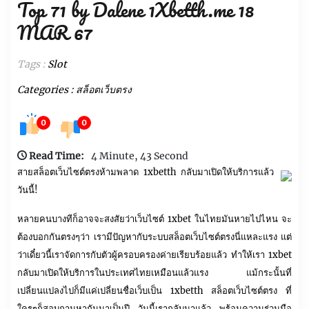
Top 71 by Dalene 1Xbetth.me 18
MAR 67
Tags :
Slot
Categories :
สล็อตเว็บตรง
0
0
Read Time:
4 Minute, 43 Second
สายสล็อตเว็บไซต์ตรงห้ามพลาด 1xbetth กลับมาเปิดให้บริการแล้ว
วันนี้!
หลายคนบางทีก็อาจจะสงสัยว่าเว็บไซต์ 1xbet ในไทยมันหายไปไหน จะ
ต้องบอกกันตรงๆว่า เรามีปัญหากับระบบสล็อตเว็บไซต์ตรงนี่แหละแรง แต่
ว่าเดี๋ยวนี้เราจัดการกับตัวผู้ครอบครองค่ายเรียบร้อยแล้ว ทำให้เรา 1xbet
กลับมาเปิดให้บริการในประเทศไทยเหมือนแล้วแรง แม้กระนั้นที่
เปลี่ยนแปลงไปก็มีแค่เปลี่ยนชื่อเว็บเป็น 1xbetth สล็อตเว็บไซต์ตรง ที่
ใครๆก็สอบถามหากันมาเป็นปี วันนี้เรากลับมาแล้ว พร้อมความร่วมมือ