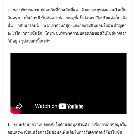
• ระบบรักษาความปลอดภัยที่นำสมัยที่สุด ด้วยสาเหตุของความไม่เป็น
อันตราย เป็นอีกหนึ่งในต้นสายปลายเหตุที่ครั้งก่อนเราปิดปรับแต่งเว็บ ดัง
นั้น กลับมารอบนี้ พวกเราถ้วนถี่สุดๆและก็จะไม่ยินยอมให้มันมีปัญหา
อะไรใดๆก็ตามขึ้นอีก โดยระบบรักษาความปลอดภัยของเว็บไซต์พวกเรา
ก็มีอยู่ 3 รูปแบบดังนี้เลยจ้า
1. ระบบรักษาความปลอดภัยในด้านข้อมูลส่วนตัว หรือการเก็บข้อมูลใน
ตอนลงทะเบียนหรือการยื่นข้อมูลเพิ่มเติมในการรับเครดิตฟรีโปรโมชั่น