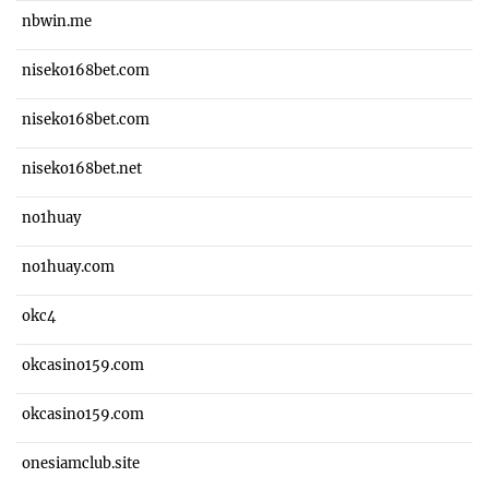
nbwin.me
niseko168bet.com
niseko168bet.com
niseko168bet.net
no1huay
no1huay.com
okc4
okcasino159.com
okcasino159.com
onesiamclub.site