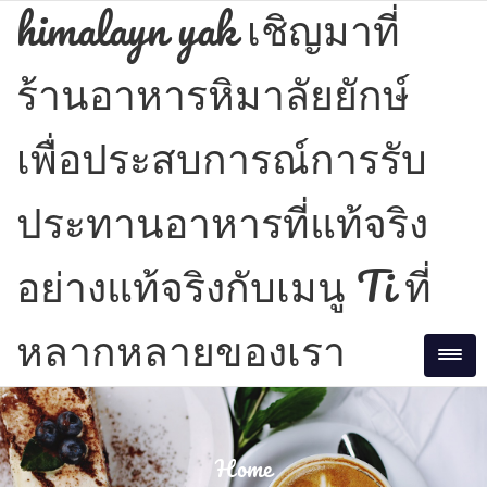
Skip
himalayn yak เชิญมาที่
to
content
ร้านอาหารหิมาลัยยักษ์
เพื่อประสบการณ์การรับ
ประทานอาหารที่แท้จริง
อย่างแท้จริงกับเมนู Ti ที่
หลากหลายของเรา
Tog
Home