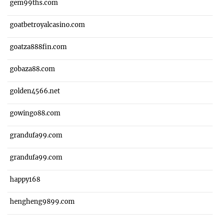
gem99ths.com
goatbetroyalcasino.com
goatza888fin.com
gobaza88.com
golden4566.net
gowingo88.com
grandufa99.com
grandufa99.com
happy168
hengheng9899.com