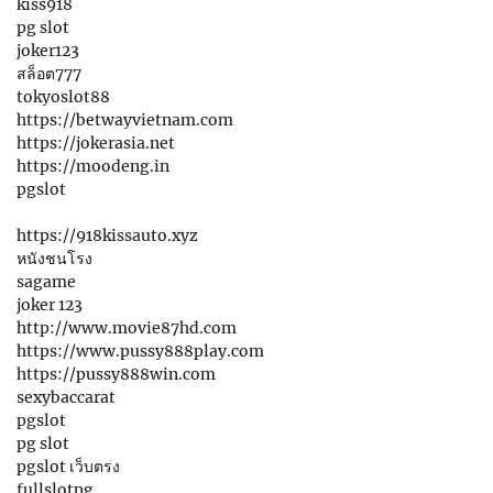
kiss918
pg slot
joker123
สล็อต777
tokyoslot88
https://betwayvietnam.com
https://jokerasia.net
https://moodeng.in
pgslot
https://918kissauto.xyz
หนังชนโรง
sagame
joker 123
http://www.movie87hd.com
https://www.pussy888play.com
https://pussy888win.com
sexybaccarat
pgslot
pg slot
pgslot เว็บตรง
fullslotpg