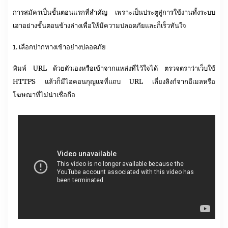
การสมัครเป็นขั้นตอนแรกที่สำคัญ เพราะเป็นประตูสู่การใช้งานทั้งระบบ
เอาอย่างขั้นตอนข้างล่างเพื่อให้มีความปลอดภัยและก็เร็วทันใจ
1. เลือกปากทางเข้าอย่างปลอดภัย
พิมพ์ URL ด้วยตัวเองหรือเข้าจากแหล่งที่ไว้ใจได้ ตรวจตราว่าเว็บใช้
HTTPS แล้วก็มีไอคอนกุญแจที่แถบ URL เลี่ยงลิงก์จากอีเมลหรือ
โฆษณาที่ไม่น่าเชื่อถือ