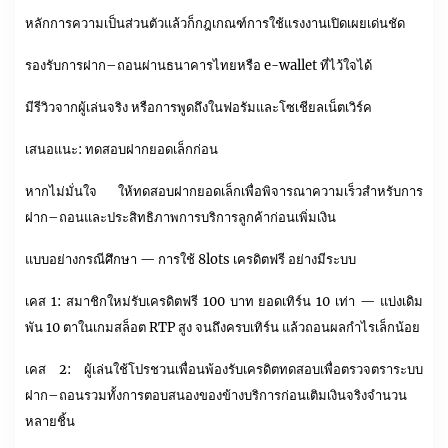
หลักการความเป็นส่วนตัวแล้วก็กฎเกณฑ์การใช้แรงงานเปิดเผยเด่นชัด
รองรับการฝาก–ถอนผ่านธนาคารไทยหรือ e-wallet ที่ไว้ใจได้
มีรีวิวจากผู้เล่นจริง หรือการพูดถึงในฟอรัมและโซเชียลเน็ตเวิร์ค
เสนอแนะ: ทดสอบฝากยอดเล็กก่อน
หากไม่มั่นใจ ให้ทดสอบฝากยอดเล็กเพื่อพิจารณาความเร็วสำหรับการ
ฝาก–ถอนและประสิทธิภาพการบริการลูกค้าก่อนเพิ่มเงิน
แบบอย่างกรณีศึกษา — การใช้ 8lots เครดิตฟรี อย่างมีระบบ
เคส 1: สมาชิกใหม่รับเครดิตฟรี 100 บาท ยอดเทิร์น 10 เท่า — แบ่งเดิม
พัน 10 ตาในเกมสล็อต RTP สูง จนถึงครบเทิร์น แล้วถอนผลกำไรเล็กน้อย
เคส 2: ผู้เล่นใช้โปรชวนเพื่อนพ้องรับเครดิตทดสอบเพื่อตรวจตราระบบ
ฝาก–ถอนรวมทั้งการตอบสนองของข้างบริการก่อนเติมเงินจริงจำนวน
หลายชิ้น