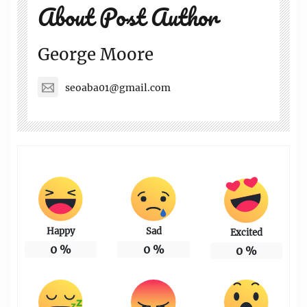
About Post Author
George Moore
seoaba01@gmail.com
Happy
Sad
Excited
0
%
0
%
0
%