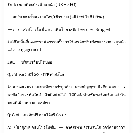
สื่อประกอบที่จะต้องมีบนหน้า (UX + SEO)
— สกรีนชอตขั้นตอนสมัคร/เข้าระบบ (alt text ใส่คีย์เวิร์ด)
— ตารางสรุปโปรโมชั่น ช่วยเพิ่มโอกาสติด Featured Snippet
ฝังวิดีโอสั้นชี้แจงการสมัครรวมทั้งการใช้เครดิตฟรี เพื่อขยายเวลาอยู่หน้า
แล้วก็ engagement
FAQ — ปริศนาที่พบได้บ่อย
Q: สมัครแล้วมิได้รับ OTP ทำยังไง?
A: ตรวจสอบหมายเลขที่กรอกว่าถูกต้อง ตรวจสัญญาณมือถือ คอย 1–2
นาทีแล้วขอรหัสใหม่ ถ้าเกิดยังมิได้ ให้ติดต่อข้างซัพพอร์ตพร้อมแจ้งใน
ตอนที่เพียรพยายามสมัคร
Q: 8lots เครดิตฟรี ถอนได้จริงไหม?
A: ขึ้นอยู่กับข้อแม้โปรโมชั่น — ถ้าคุณทำยอดเทิร์นโอเวอร์ครบจากที่