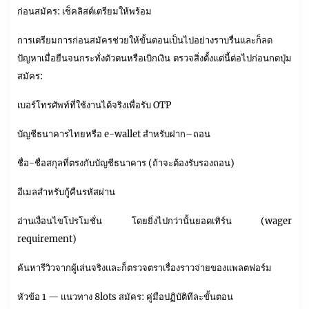
ก่อนสมัคร: เช็คลิสต์เตรียมให้พร้อม
การเตรียมการก่อนสมัครช่วยให้ขั้นตอนเป็นไปอย่างราบรื่นและก็ลด
ปัญหาเมื่อยืนจนกระทั่งตัวตนหรือเบิกเงิน ตรวจสิ่งตั้งแต่นี้ต่อไปก่อนกดปุ่ม
สมัคร:
เบอร์โทรศัพท์ที่ใช้งานได้จริงเพื่อรับ OTP
บัญชีธนาคารไทยหรือ e-wallet สำหรับฝาก–ถอน
ชื่อ-ชื่อสกุลที่ตรงกับบัญชีธนาคาร (ถ้าจะต้องรับรองถอน)
อีเมลสำหรับกู้คืนรหัสผ่าน
อ่านเงื่อนไขโปรโมชั่น โดยยิ่งไปกว่านั้นยอดเทิร์น (wager
requirement)
ค้นหารีวิวจากผู้เล่นจริงและก็ตรวจตราเรื่องราวจ่ายของแพลตฟอร์ม
หัวข้อ 1 — แนวทาง 8lots สมัคร: คู่มือปฏิบัติทีละขั้นตอน