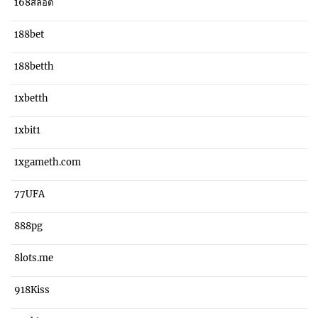
168สล็อต
188bet
188betth
1xbetth
1xbit1
1xgameth.com
77UFA
888pg
8lots.me
918Kiss