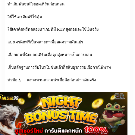
ทำเดิมพันจนถึงยอดเทิร์นก่อนถอน
วิธีใช้เครดิตฟรีให้คุ้ม
ใช้เครดิตฟรีทดลองหาเกมที่มี RTP สูงก่อนจะใช้เงินจริง
แบ่งเครดิตฟรีเป็นหลายตาเพื่อลดความผันแปร
เลือกเกมที่นับยอดเทิร์นเมื่อจุดมุ่งหมายเป็นการถอน
เก็บหลักฐานการรับโปรโมชั่นแล้วก็สลิปธุรกรรมเผื่อกรณีพิพาท
หัวข้อ 4 — ตรวจทานความน่าเชื่อถือก่อนฝากเงินจริง