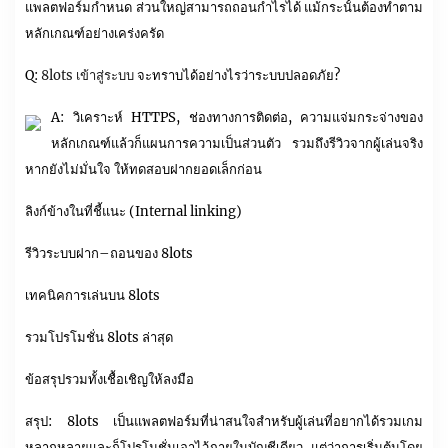
แพลตฟอร์มกำหนด ส่วนใหญ่สามารถถอนกำไรได้ แม้กระนั้นต้องทำตาม
หลักเกณฑ์อย่างเคร่งครัด
Q:
8lots เข้าสู่ระบบ
จะทราบได้อย่างไรว่าระบบปลอดภัย?
A: วิเคราะห์ HTTPS, ช่องทางการติดต่อ, ความแจ่มกระจ่างของ
หลักเกณฑ์แล้วก็แผนการความเป็นส่วนตัว รวมถึงรีวิวจากผู้เล่นจริง
หากยังไม่มั่นใจ ให้ทดสอบฝากยอดเล็กก่อน
ลิงก์ข้างในที่ชี้แนะ (Internal linking)
รีวิวระบบฝาก–ถอนของ 8lots
เทคนิคการเล่นบน 8lots
รวมโปรโมชั่น 8lots ล่าสุด
ข้อสรุปรวมทั้งเชื้อเชิญให้ลงมือ
สรุป: 8lots เป็นแพลตฟอร์มที่น่าสนใจสำหรับผู้เล่นที่อยากได้รวมเกม
หลากหลายและก็โปรโมชั่นเอาไว้ภายในบัญชีเดียว แต่ว่าการเริ่มต้นโดย