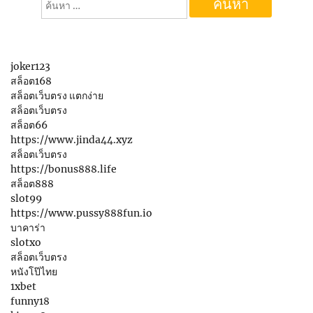
สำหรับ:
joker123
สล็อต168
สล็อตเว็บตรง แตกง่าย
สล็อตเว็บตรง
สล็อต66
https://www.jinda44.xyz
สล็อตเว็บตรง
https://bonus888.life
สล็อต888
slot99
https://www.pussy888fun.io
บาคาร่า
slotxo
สล็อตเว็บตรง
หนังโป๊ไทย
1xbet
funny18