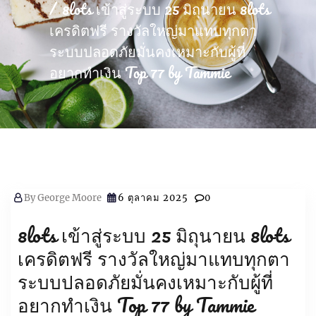
8lots เข้าสู่ระบบ 25 มิถุนายน 8lots
เครดิตฟรี รางวัลใหญ่มาแทบทุกตา
ระบบปลอดภัยมั่นคงเหมาะกับผู้ที่
อยากทำเงิน Top 77 by Tammie
By
George Moore
6 ตุลาคม 2025
0
8lots เข้าสู่ระบบ 25 มิถุนายน 8lots
เครดิตฟรี รางวัลใหญ่มาแทบทุกตา
ระบบปลอดภัยมั่นคงเหมาะกับผู้ที่
อยากทำเงิน Top 77 by Tammie