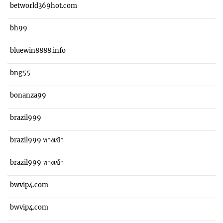
betworld369hot.com
bh99
bluewin8888.info
bng55
bonanza99
brazil999
brazil999 ทางเข้า
brazil999 ทางเข้า
bwvip4.com
bwvip4.com