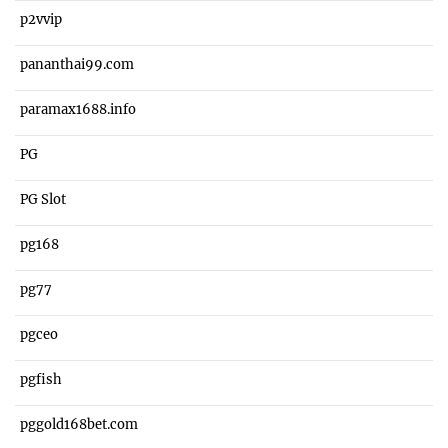
p2vvip
pananthai99.com
paramax1688.info
PG
PG Slot
pg168
pg77
pgceo
pgfish
pggold168bet.com