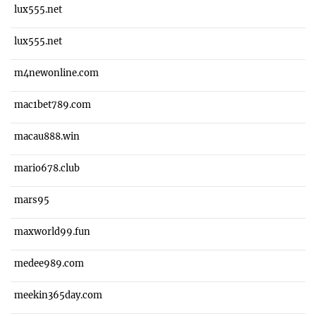
lux555.net
lux555.net
m4newonline.com
mac1bet789.com
macau888.win
mario678.club
mars95
maxworld99.fun
medee989.com
meekin365day.com