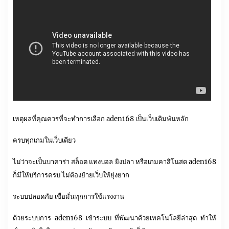
เหตุผลที่คุณควรที่จะทำการเลือก aden168 เป็นเว็บเดิมพันหลัก
ครบทุกเกมในเว็บเดียว
ไม่ว่าจะเป็นบาคาร่า สล็อต แทงบอล ยิงปลา หรือเกมคาสิโนสด aden168
ก็มีให้บริการครบ ไม่ต้องย้ายเว็บให้ยุ่งยาก
ระบบปลอดภัย เชื่อมั่นทุกการใช้แรงงาน
ด้วยระบบการ aden168 เข้าระบบ ที่พัฒนาด้วยเทคโนโลยีล่าสุด ทำให้