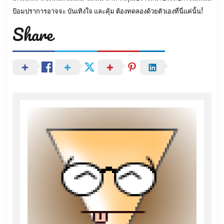
ป้อมปราการอาจจะ บันเทิงใจ และคุ้ม ต้องทดลองด้วยตัวเองที่นี่แค่นั้น!
Share