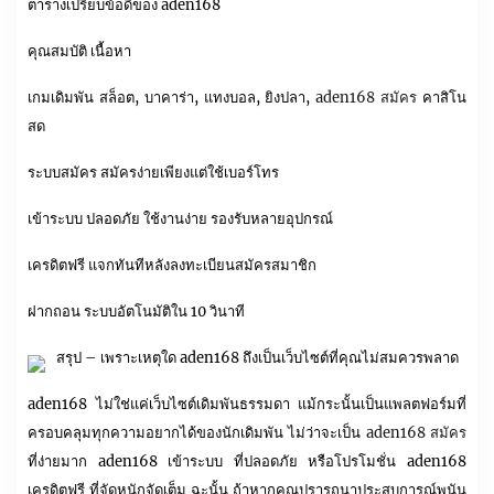
ตารางเปรียบข้อดีของ aden168
คุณสมบัติ เนื้อหา
เกมเดิมพัน สล็อต, บาคาร่า, แทงบอล, ยิงปลา,
aden168 สมัคร
คาสิโน
สด
ระบบสมัคร สมัครง่ายเพียงแต่ใช้เบอร์โทร
เข้าระบบ ปลอดภัย ใช้งานง่าย รองรับหลายอุปกรณ์
เครดิตฟรี แจกทันทีหลังลงทะเบียนสมัครสมาชิก
ฝากถอน ระบบอัตโนมัติใน 10 วินาที
สรุป – เพราะเหตุใด aden168 ถึงเป็นเว็บไซต์ที่คุณไม่สมควรพลาด
aden168 ไม่ใช่แค่เว็บไซต์เดิมพันธรรมดา แม้กระนั้นเป็นแพลตฟอร์มที่
ครอบคลุมทุกความอยากได้ของนักเดิมพัน ไม่ว่าจะเป็น
aden168 สมัคร
ที่ง่ายมาก aden168 เข้าระบบ ที่ปลอดภัย หรือโปรโมชั่น aden168
เครดิตฟรี ที่จัดหนักจัดเต็ม ฉะนั้น ถ้าหากคุณปรารถนาประสบการณ์พนัน