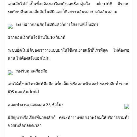
เล่นเสียไม่จำเป็นที่จะต้องมาวิตกกังวลหรือกลุ้มใจ aden168 มีระบบ
ระเบียบคืนยอดเสียอัตโนมัติ และก็กิจกรรมลุ้นของรางวัลล้นหลาม
ระบบฝากถอนอัตโนมัติแล้วก็การใช้งานที่เป็นมิตร
ฝากถอนเร็วทันใจด้านใน 10 วินาที
ระบบอัตโนมัติของเราวางแบบมาให้ใช้งานง่ายแล้วก็เร็วที่สุด ไม่ต้องรอ
นาน ไม่ต้องแจ้งแอดไม่น
รองรับทุกเครื่องมือ
เล่นได้ทั้งบนโทรศัพท์มือถือ แท็บเล็ต หรือคอมพิวเตอร์ รองรับอีกทั้งระบบ
iOS และ Android
คณะทำงานดูแลตลอด 24 ชั่วโมง
มีปัญหาหรือเรื่องที่น่าสงสัย? คณะทำงานของเราพร้อมให้บริการรวมทั้ง
ช่วยเหลือตลอดเวลา