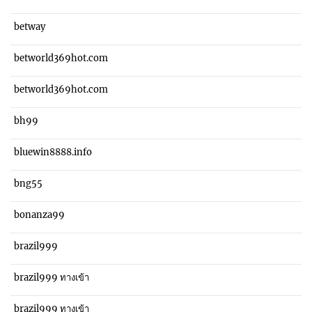
betway
betworld369hot.com
betworld369hot.com
bh99
bluewin8888.info
bng55
bonanza99
brazil999
brazil999 ทางเข้า
brazil999 ทางเข้า