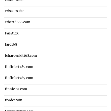
erisauto.site
etbet16888.com
FAFA123
faro168
fcharoenkit168.com
finfinbet789.com
finfinbet789.com
finnivips.com
fiwdee.win