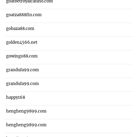
goatbetroyalcasino.com
goatza888fin.com
gobaza88.com
golden4566.net
gowingo88.com
grandufa99.com
grandufa99.com
happy168
hengheng9899.com
hengheng9899.com