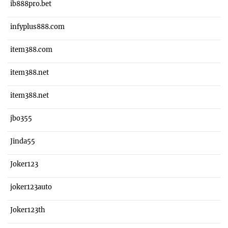
ib888pro.bet
infyplus888.com
item388.com
item388.net
item388.net
jbo355
Jinda55
Joker123
joker123auto
Joker123th