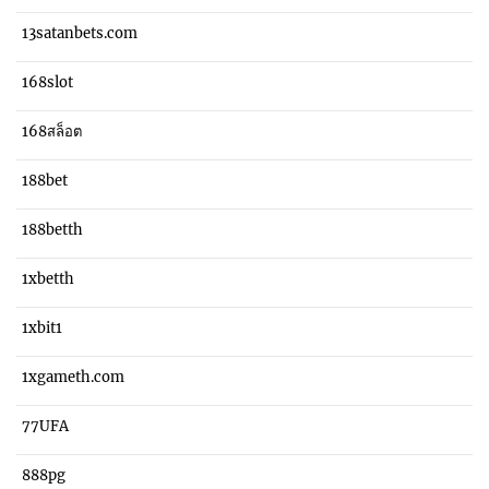
13satanbets.com
168slot
168สล็อต
188bet
188betth
1xbetth
1xbit1
1xgameth.com
77UFA
888pg