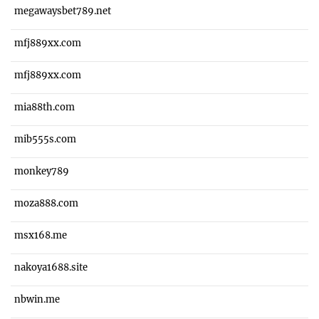
megawaysbet789.net
mfj889xx.com
mfj889xx.com
mia88th.com
mib555s.com
monkey789
moza888.com
msx168.me
nakoya1688.site
nbwin.me