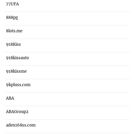
77UFA
888pg
8lots.me
918Kiss
918kissauto
918kissme
9kpluss.com
ABA
ABAGroup2
aden168ss.com