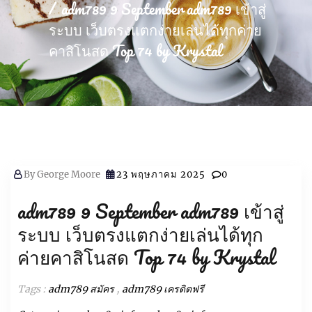
adm789 9 September adm789 เข้าสู่
ระบบ เว็บตรงแตกง่ายเล่นได้ทุกค่าย
คาสิโนสด Top 74 by Krystal
By
George Moore
23 พฤษภาคม 2025
0
adm789 9 September adm789 เข้าสู่
ระบบ เว็บตรงแตกง่ายเล่นได้ทุก
ค่ายคาสิโนสด Top 74 by Krystal
Tags :
adm789 สมัคร
,
adm789 เครดิตฟรี