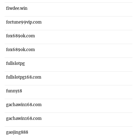
fiwdee.win
fortune99vip.com
fox689ok.com
fox689ok.com
fullslotpg
fullslotpg168.com
funny18
gachawin168.com
gachawin168.com
gaojing888