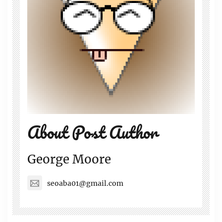
About Post Author
George Moore
seoaba01@gmail.com