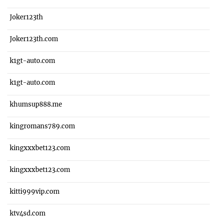
Joker123th
Joker123th.com
k1gt-auto.com
k1gt-auto.com
khumsup888.me
kingromans789.com
kingxxxbet123.com
kingxxxbet123.com
kitti999vip.com
ktv4sd.com