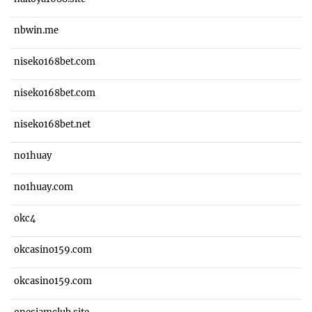
nbwin.me
niseko168bet.com
niseko168bet.com
niseko168bet.net
no1huay
no1huay.com
okc4
okcasino159.com
okcasino159.com