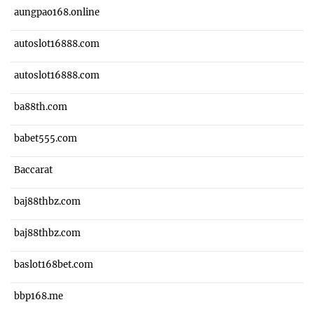
aungpao168.online
autoslot16888.com
autoslot16888.com
ba88th.com
babet555.com
Baccarat
baj88thbz.com
baj88thbz.com
baslot168bet.com
bbp168.me