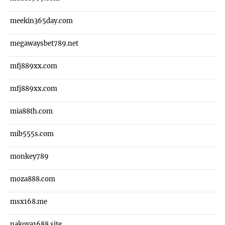
meekin365day.com
megawaysbet789.net
mfj889xx.com
mfj889xx.com
mia88th.com
mib555s.com
monkey789
moza888.com
msx168.me
nakoya1688.site