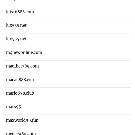
luis16888.com
lux555.net
lux555.net
m4newonline.com
mac1bet789.com
macau888.win
mario678.club
mars95
maxworld99.fun
medee989.com