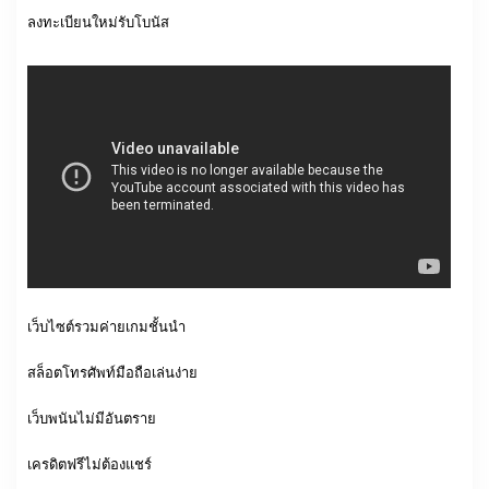
ลงทะเบียนใหม่รับโบนัส
เว็บไซต์รวมค่ายเกมชั้นนำ
สล็อตโทรศัพท์มือถือเล่นง่าย
เว็บพนันไม่มีอันตราย
เครดิตฟรีไม่ต้องแชร์