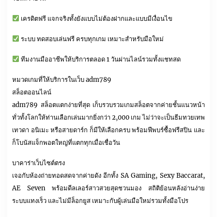
เครดิตฟรี แจกจริงทั้งยังแบบไม่ต้องฝากและแบบมีเงื่อนไข
ระบบ ทดสอบเล่นฟรี ครบทุกเกม เหมาะสำหรับมือใหม่
ทีมงานมืออาชีพให้บริการตลอด 1 วันผ่านไลน์รวมทั้งแชทสด
หมวดเกมที่ให้บริการในเว็บ adm789
สล็อตออนไลน์
adm789 สล็อตแตกง่ายที่สุด เก็บรวบรวมเกมสล็อตจากค่ายชั้นแนวหน้า
ทั่วทั้งโลกให้ท่านเลือกเล่นมากยิ่งกว่า 2,000 เกม ไม่ว่าจะเป็นธีมทวยเทพ
เทวดา อนิเมะ หรือสายดาร์ก ก็มีให้เลือกครบ พร้อมฟีพบร์ซื้อฟรีสปิน และ
ก็โบนัสแจ็กพอตใหญ่ที่แตกทุกเมื่อเชื่อวัน
บาคาร่าเว็บไซต์ตรง
เจอกับห้องถ่ายทอดสดจากค่ายดัง อีกทั้ง SA Gaming, Sexy Baccarat,
AE Seven พร้อมดีลเลอร์สาวสวยสุดชวนมอง สถิติย้อนหลังอ่านง่าย
ระบบแทงเร็ว และไม่มีล็อกยูส เหมาะกับผู้เล่นมือใหม่รวมทั้งมือโปร