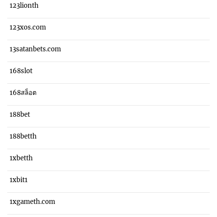
123lionth
123xos.com
13satanbets.com
168slot
168สล็อต
188bet
188betth
1xbetth
1xbit1
1xgameth.com