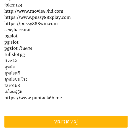
joker 123
http://www.movie87hd.com
https://www.pussy888play.com
https://pussy888win.com
sexybaccarat
pgslot
pg slot
pgslot เว็บตรง
fullslotpg
live22
ดูหนัง
ดูหนังฟรี
ดูหนังชนโรง
faro168
สล็อต456
https://www.puntaek66.me
หมวดหมู่