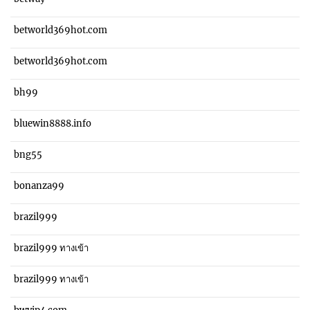
betworld369hot.com
betworld369hot.com
bh99
bluewin8888.info
bng55
bonanza99
brazil999
brazil999 ทางเข้า
brazil999 ทางเข้า