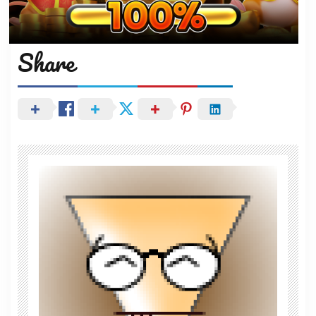
Share