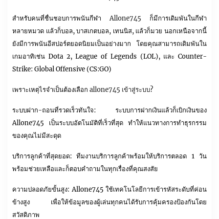
สำหรับคนที่ชื่นชอบการพนันกีฬา
Allone745
ก็มีการเดิมพันในกีฬา
หลายหมวด แล้วก็บอล, บาสเกตบอล, เทนนิส, แล้วก็มวย นอกเหนือจากนี้
ยังมีการพนันอีสปอร์ตยอดนิยมเป็นอย่างมาก โดยคุณสามารถเดิมพันใน
เกมอาทิเช่น Dota 2, League of Legends (LOL), และ Counter-
Strike: Global Offensive (CS:GO)
เพราะเหตุไรจำเป็นต้องเลือก
allone745 เข้าสู่ระบบ
?
ระบบฝาก-ถอนที่รวดเร็วทันใจ: ระบบการฝากเงินแล้วก็เบิกเงินของ
Allone745 เป็นระบบอัตโนมัติที่เร็วที่สุด ทำให้แนวทางการทำธุรกรรม
ของคุณไม่มีสะดุด
บริการลูกค้าที่สุดยอด: ทีมงานบริการลูกค้าพร้อมให้บริการตลอด 1 วัน
พร้อมช่วยเหลือและก็ตอบคำถามในทุกเรื่องที่คุณสงสัย
ความปลอดภัยขั้นสูง: Allone745 ใช้เทคโนโลยีการเข้ารหัสระดับที่ค่อน
ข้างสูง เพื่อให้ข้อมูลของผู้เล่นทุกคนได้รับการคุ้มครองป้องกันโดย
สวัสดิภาพ