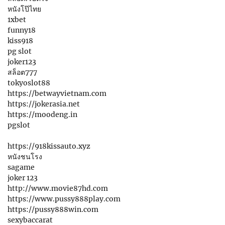
หนังโป๊ไทย
1xbet
funny18
kiss918
pg slot
joker123
สล็อต777
tokyoslot88
https://betwayvietnam.com
https://jokerasia.net
https://moodeng.in
pgslot
https://918kissauto.xyz
หนังชนโรง
sagame
joker 123
http://www.movie87hd.com
https://www.pussy888play.com
https://pussy888win.com
sexybaccarat