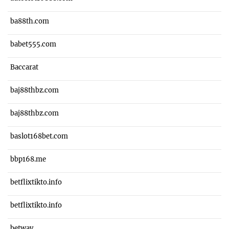
ba88th.com
babet555.com
Baccarat
baj88thbz.com
baj88thbz.com
baslot168bet.com
bbp168.me
betflixtikto.info
betflixtikto.info
betway