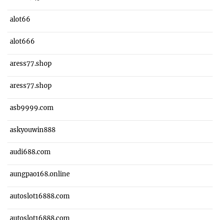
alot66
alot666
aress77.shop
aress77.shop
asb9999.com
askyouwin888
audi688.com
aungpao168.online
autoslot16888.com
autoslot16888.com