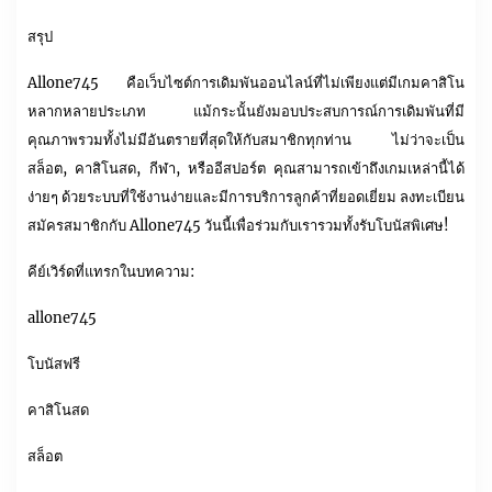
สรุป
Allone745 คือเว็บไซต์การเดิมพันออนไลน์ที่ไม่เพียงแต่มีเกมคาสิโน
หลากหลายประเภท แม้กระนั้นยังมอบประสบการณ์การเดิมพันที่มี
คุณภาพรวมทั้งไม่มีอันตรายที่สุดให้กับสมาชิกทุกท่าน ไม่ว่าจะเป็น
สล็อต, คาสิโนสด, กีฬา, หรืออีสปอร์ต คุณสามารถเข้าถึงเกมเหล่านี้ได้
ง่ายๆ ด้วยระบบที่ใช้งานง่ายและมีการบริการลูกค้าที่ยอดเยี่ยม ลงทะเบียน
สมัครสมาชิกกับ Allone745 วันนี้เพื่อร่วมกับเรารวมทั้งรับโบนัสพิเศษ!
คีย์เวิร์ดที่แทรกในบทความ:
allone745
โบนัสฟรี
คาสิโนสด
สล็อต