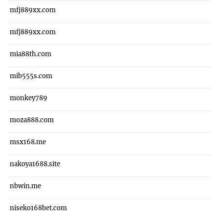
mfj889xx.com
mfj889xx.com
mia88th.com
mib555s.com
monkey789
moza888.com
msx168.me
nakoya1688.site
nbwin.me
niseko168bet.com