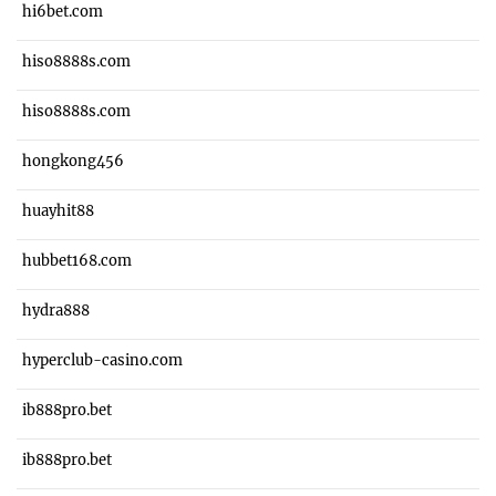
hi6bet.com
hiso8888s.com
hiso8888s.com
hongkong456
huayhit88
hubbet168.com
hydra888
hyperclub-casino.com
ib888pro.bet
ib888pro.bet