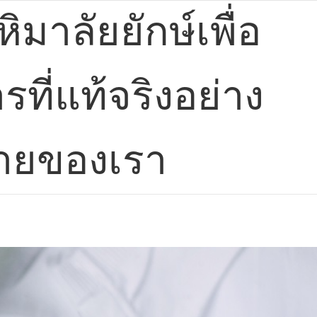
มาลัยยักษ์เพื่อ
ี่แท้จริงอย่าง
ลายของเรา