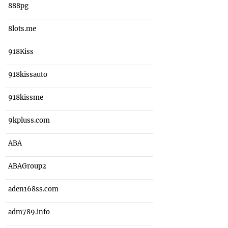
888pg
8lots.me
918Kiss
918kissauto
918kissme
9kpluss.com
ABA
ABAGroup2
aden168ss.com
adm789.info