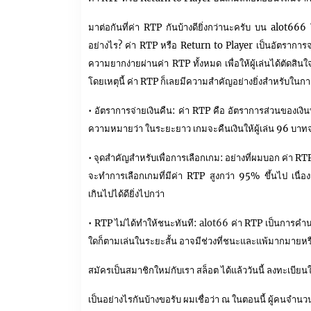
มาต่อกันที่ค่า RTP กันบ้างดียิ่งกว่านะครับ บน alot6
อย่างไร? ค่า RTP หรือ Return to Player เป็นอัตราการจ
ความยากง่ายผ่านค่า RTP ทั้งหมด เพื่อให้ผู้เล่นได้ตัดสินใ
โดยเหตุนี้ ค่า RTP ก็เลยมีความสำคัญอย่างยิ่งสำหรับในก
• อัตราการจ่ายเงินคืน: ค่า RTP คือ อัตราการส่วนของเงินท
ความหมายว่า ในระยะยาว เกมจะคืนเงินให้ผู้เล่น 96 บาทจา
• จุดสำคัญสำหรับเพื่อการเลือกเกม: อย่างที่ผมบอก ค่า R
จะทำการเลือกเกมที่มีค่า RTP สูงกว่า 95% ขึ้นไป เนื่อง
เกินไปได้ดียิ่งไปกว่า
• RTP ไม่ได้ทำให้ชนะทันที:
alot66
ค่า RTP เป็นการคำนว
ใดก็ตามเล่นในระยะสั้น อาจมีช่วงที่ชนะและแพ้มากมายหรือ
สมัครเป็นสมาชิกใหม่กับเรา สล็อต ได้แล้ววันนี้ ลงทะเบีย
เป็นอย่างไรกันบ้างขอรับ ผมเชื่อว่า ณ ในตอนนี้ ผู้คน