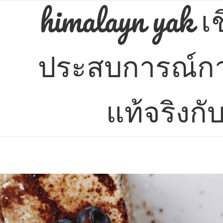
Skip
himalayn yak เ
to
content
ประสบการณ์การ
แท้จริงก