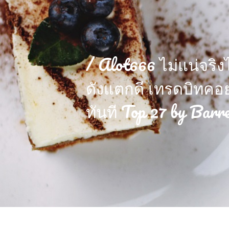
Alot666 ไม่แน่จริงไ
ดังแตกดี เทรดบิทคอย
ทันที Top 27 by Barr