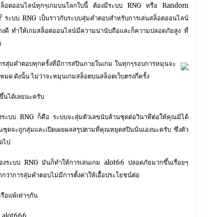
กมสล็อตออนไลน์ทุกๆเกมบนโลกใบนี้ ต้องมีระบบ RNG หรือ Random
ไร? ระบบ RNG เป็นราวกับระบบสุ่มคำตอบสำหรับการเล่นสล็อตออนไลน์
่างดี ทำให้เกมสล็อตออนไลน์มีความน่านับถือและก็ความปลอดภัยสูง ที่
ย
การสุ่มคำตอบทุกครั้งที่มีการสปินภายในเกม ในทุกๆรอบการหมุนจะ
้งหมด ดังนั้น ไม่ว่าจะหมุนเกมสล็อตบนสล็อตเว็บตรงกี่ครั้ง
ึ้นได้เลยนะครับ
 RNG ก็คือ ระบบจะสุ่มตัวเลขนับล้านชุดต่อวินาทีต่อให้คุณมิได้
ชุดจะถูกสุ่มและเปิดเผยผลสรุปตามที่คุณหยุดสปินนั่นเองนะครับ ซึ่งตัว
ัดไป
ของระบบ RNG มันก็ทำให้การเล่นเกม alot66 ปลอดภัยมากขึ้นเรื่อยๆ
ากว่าการสุ่มคำตอบไม่มีการตั้งค่าให้เอื้อประโยชน์ต่อ
รือแพ้เท่าๆกัน
ก alot666