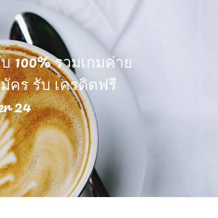
ม่รับ 100% รวมเกมค่าย
มัคร รับ เครดิตฟรี
er 24