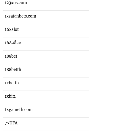
123xos.com
13satanbets.com
168slot
168สล็อต
188bet
188betth
1xbetth
1xbit1
1xgameth.com
77UFA