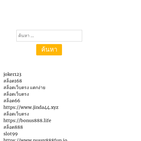
ค้นหา
สำหรับ:
joker123
สล็อต168
สล็อตเว็บตรง แตกง่าย
สล็อตเว็บตรง
สล็อต66
https://www.jinda44.xyz
สล็อตเว็บตรง
https://bonus888.life
สล็อต888
slot99
https://www.pussy888fun.io