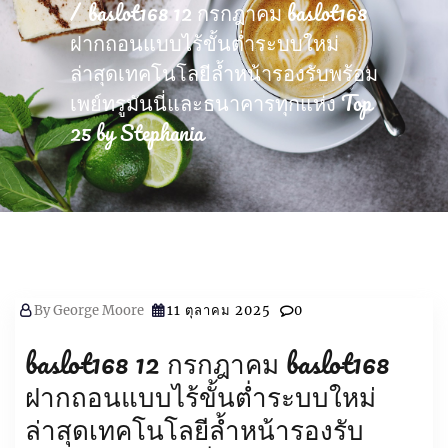
baslot168 12 กรกฎาคม baslot168
ฝากถอนแบบไร้ขั้นต่ำระบบใหม่
ล่าสุดเทคโนโลยีล้ำหน้ารองรับพร้อม
เพย์ทรูมันนี่และธนาคารทุกแห่ง Top
25 by Stephania
By
George Moore
11 ตุลาคม 2025
0
baslot168 12 กรกฎาคม baslot168
ฝากถอนแบบไร้ขั้นต่ำระบบใหม่
ล่าสุดเทคโนโลยีล้ำหน้ารองรับ