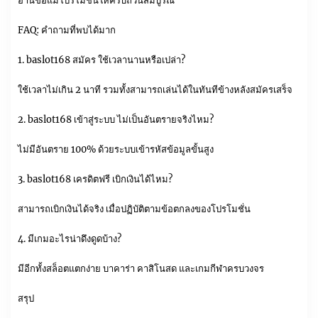
อ่านข้อแม้โปรโมชั่นให้ครบถ้วนสมบูรณ์
FAQ: คำถามที่พบได้มาก
1. baslot168 สมัคร ใช้เวลานานหรือเปล่า?
ใช้เวลาไม่เกิน 2 นาที รวมทั้งสามารถเล่นได้ในทันทีข้างหลังสมัครเสร็จ
2. baslot168 เข้าสู่ระบบ ไม่เป็นอันตรายจริงไหม?
ไม่มีอันตราย 100% ด้วยระบบเข้ารหัสข้อมูลขั้นสูง
3. baslot168 เครดิตฟรี เบิกเงินได้ไหม?
สามารถเบิกเงินได้จริง เมื่อปฏิบัติตามข้อตกลงของโปรโมชั่น
4. มีเกมอะไรน่าดึงดูดบ้าง?
มีอีกทั้งสล็อตแตกง่าย บาคาร่า คาสิโนสด และเกมกีฬาครบวงจร
สรุป