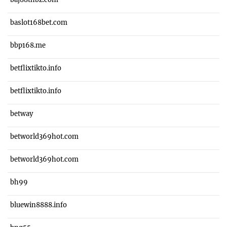
baslot168bet.com
bbp168.me
betflixtikto.info
betflixtikto.info
betway
betworld369hot.com
betworld369hot.com
bh99
bluewin8888.info