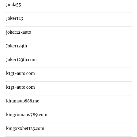
Jinda55
Joker123
joker123auto
Joker123th
Joker123th.com
k1gt-auto.com
k1gt-auto.com
khumsup888.me
kingromans789.com
kingxxxbet123.com