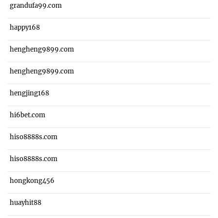
grandufa99.com
happy168
hengheng9899.com
hengheng9899.com
hengjing168
hi6bet.com
hiso8888s.com
hiso8888s.com
hongkong456
huayhit88