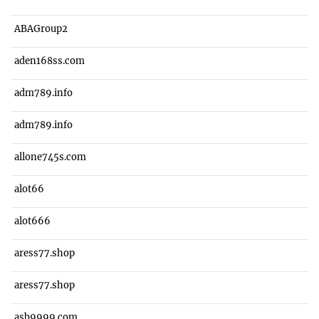
ABAGroup2
aden168ss.com
adm789.info
adm789.info
allone745s.com
alot66
alot666
aress77.shop
aress77.shop
asb9999.com