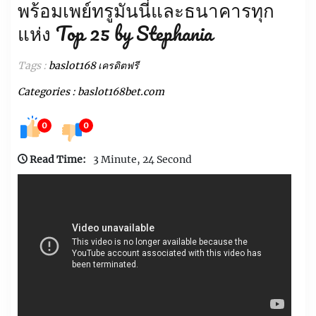
พร้อมเพย์ทรูมันนี่และธนาคารทุก
แห่ง Top 25 by Stephania
Tags :
baslot168 เครดิตฟรี
Categories :
baslot168bet.com
0
0
Read Time:
3 Minute, 24 Second