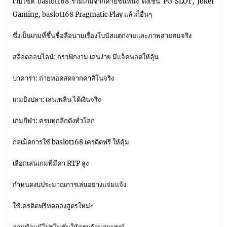
เว็บไซต์
baslot168
รวมเกมจากค่ายชั้นหนึ่ง ดังเช่น PG SLOT, Joker
Gaming,
baslot168
Pragmatic Play แล้วก็อื่นๆ
ซึ่งเป็นเกมที่ขึ้นชื่อลือนามเรื่องโบนัสแตกง่ายและภาพสวยสมจริง
สล็อตออนไลน์: กราฟิกงาม เล่นง่าย มีแจ็คพอตให้ลุ้น
บาคาร่า: ถ่ายทอดสดจากคาสิโนจริง
เกมยิงปลา: เล่นเพลิน ได้เงินจริง
เกมกีฬา: ครบทุกลีกดังทั่วโลก
กลเม็ดการใช้ baslot168 เครดิตฟรี ให้คุ้ม
เลือกเล่นเกมที่มีค่า RTP สูง
กำหนดงบประมาณการเล่นอย่างแจ่มแจ้ง
ใช้เครดิตฟรีทดลองสูตรใหม่ๆ