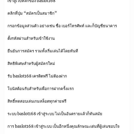
เข้าสู่เว็บหลักของ baslot168
คลิกที่ปุ่ม “สมัครเป็นสมาชิก”
กรอกข้อมูลส่วนตัว อย่างเช่น ชื่อ เบอร์โทรศัพท์ และก็บัญชีธนาคาร
ตั้งรหัสผ่านสำหรับเข้าใช้งาน
ยืนยันการสมัคร รวมทั้งเริ่มเล่นได้โดยทันที
สิทธิพิเศษสำหรับผู้สมัครใหม่
รับ baslot168 เครดิตฟรี ไม่ต้องฝาก
โบนัสต้อนรับสำหรับเพื่อการฝากครั้งแรก
สิทธิ์ทดสอบเล่นเกมสล็อตทุกค่ายฟรี
ระบบ baslot168 เข้าสู่ระบบ ไม่เป็นอันตรายแล้วก็ทันสมัย
การ baslot168 เข้าสู่ระบบ เป็นอีกหนึ่งคุณลักษณะเด่นที่ผู้เล่นชอบใจ