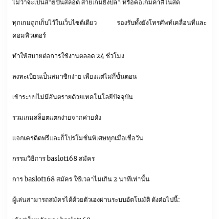
ไม่ว่าจะเป็นสายปั่นสล็อต สายเกมยิงปลา หรือคอเกมคาสิโนสด
ทุกเกมถูกเก็บไว้ในเว็บไซต์เดียว รองรับทั้งยังโทรศัพท์เคลื่อนที่และ
คอมพิวเตอร์
ทำให้สบายต่อการใช้งานตลอด 24 ชั่วโมง
ลงทะเบียนเป็นสมาชิกง่าย เพียงแต่ไม่กี่ขั้นตอน
เข้าระบบไม่มีอันตรายด้วยเทคโนโลยีปัจจุบัน
รวมเกมสล็อตแตกง่ายจากค่ายดัง
แจกเครดิตฟรีและก็โปรโมชั่นพิเศษทุกเมื่อเชื่อวัน
กรรมวิธีการ baslot168 สมัคร
การ baslot168 สมัคร ใช้เวลาไม่เกิน 2 นาทีเท่านั้น
ผู้เล่นสามารถสมัครได้ด้วยตัวเองผ่านระบบอัตโนมัติ ดังต่อไปนี้: