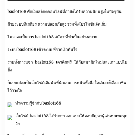
baslot168 คือเว็บสล็อตออนไลน์ที่กำลังได้รับความนิยมสูงในปัจจุบัน
ด้วยระบบที่เสถียร ความปลอดภัยสูง รวมทั้งโปรโมชั่นจัดเต็ม
ไม่ว่าจะเป็นการ baslot168 สมัคร ที่ทำเป็นอย่างสบาย
ระบบ baslot168 เข้าระบบ ที่รวดเร็วทันใจ
รวมทั้งการแจก baslot168 เครดิตฟรี ให้กับสมาชิกใหม่และเก่าแบบไม่
ยั้ง
ก็เลยแปลงเป็นเว็บไซต์เดิมพันที่นักเล่นการพนันทั้งมือใหม่และก็มืออาชีพ
ไว้วางใจ
ทำความรู้จักกับ baslot168
เว็บไซต์ baslot168 ได้รับการออกแบบให้ตอบปัญหาผู้เล่นทุกเพศทุก
วัย