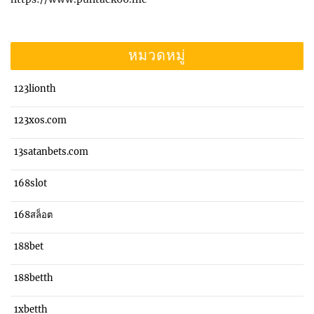
หมวดหมู่
123lionth
123xos.com
13satanbets.com
168slot
168สล็อต
188bet
188betth
1xbetth