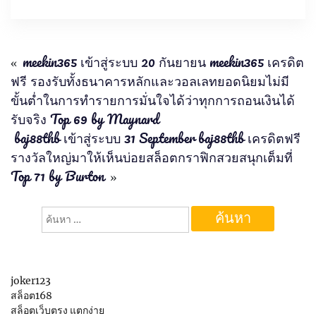
«
meekin365 เข้าสู่ระบบ 20 กันยายน meekin365 เครดิต
ฟรี รองรับทั้งธนาคารหลักและวอลเลทยอดนิยมไม่มี
ขั้นต่ำในการทำรายการมั่นใจได้ว่าทุกการถอนเงินได้
รับจริง Top 69 by Maynard
baj88thb เข้าสู่ระบบ 31 September baj88thb เครดิตฟรี
รางวัลใหญ่มาให้เห็นบ่อยสล็อตกราฟิกสวยสนุกเต็มที่
Top 71 by Burton
»
ค้นหา
สำหรับ:
joker123
สล็อต168
สล็อตเว็บตรง แตกง่าย