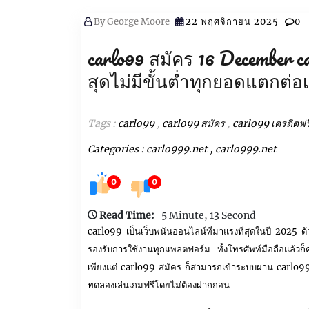
By
George Moore
22 พฤศจิกายน 2025
0
carlo99 สมัคร 16 December 
สุดไม่มีขั้นต่ำทุกยอดแตกต่อเ
Tags :
carlo99
,
carlo99 สมัคร
,
carlo99 เครดิตฟร
Categories :
carlo999.net
,
carlo999.net
0
0
Read Time:
5 Minute, 13 Second
carlo99 เป็นเว็บพนันออนไลน์ที่มาแรงที่สุดในปี 2025 ด
รองรับการใช้งานทุกแพลตฟอร์ม ทั้งโทรศัพท์มือถือแล้วก็ค
เพียงแต่ carlo99 สมัคร ก็สามารถเข้าระบบผ่าน carlo99 เข
ทดลองเล่นเกมฟรีโดยไม่ต้องฝากก่อน