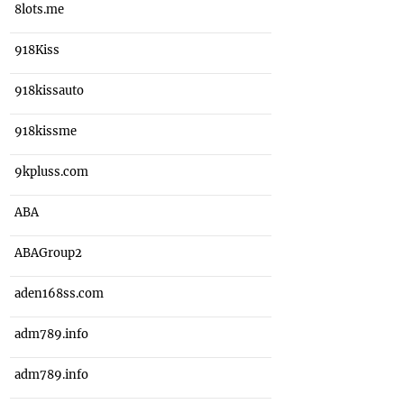
8lots.me
918Kiss
918kissauto
918kissme
9kpluss.com
ABA
ABAGroup2
aden168ss.com
adm789.info
adm789.info