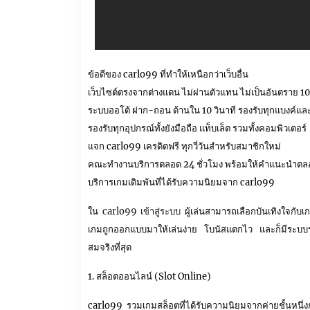
ข้อดีของ carlo99 ที่ทำให้เหนือกว่าเว็บอื่น
เว็บไซต์ตรงจากต่างแดน ไม่ผ่านตัวแทน ไม่เป็นอันตราย 
ระบบออโต้ ฝาก-ถอน ด้านใน 10 วินาที รองรับทุกแบงค์แล
รองรับทุกอุปกรณ์ทั้งยังมือถือ แท็บเล็ต รวมทั้งคอมพิวเตอร์
แจก carlo99 เครดิตฟรี ทุกวี่วันสำหรับสมาชิกใหม่
คณะทำงานบริการตลอด 24 ชั่วโมง พร้อมให้คำแนะนำตล
บริการเกมเดิมพันที่ได้รับความนิยมจาก carlo99
ใน
carlo99 เข้าสู่ระบบ
ผู้เล่นสามารถเลือกบันเทิงใจกับ
เกมถูกออกแบบมาให้เล่นง่าย โบนัสแตกไว และก็มีระบบ
สมจริงที่สุด
1. สล็อตออนไลน์ (Slot Online)
carlo99 รวมเกมสล็อตที่ได้รับความนิยมจากค่ายชั้นหนึ่