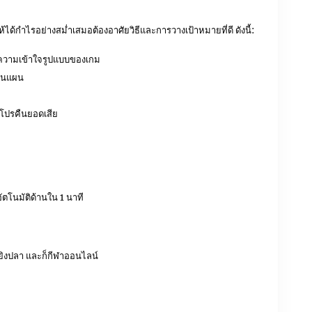
ห้ได้กำไรอย่างสม่ำเสมอต้องอาศัยวิธีและการวางเป้าหมายที่ดี ดังนี้:
ทำความเข้าใจรูปแบบของเกม
กินแผน
อโปรคืนยอดเสีย
ัตโนมัติด้านใน 1 นาที
มยิงปลา และก็กีฬาออนไลน์