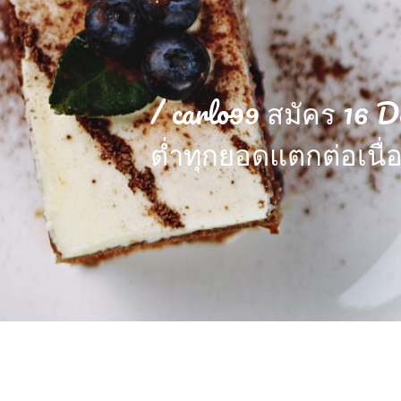
carlo99 สมัคร 16 D
ต่ำทุกยอดแตกต่อเนื่อ