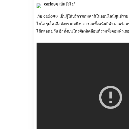
carlo99 เป็นยังไง?
เว็บ carlo99 เป็นผู้ให้บริการเกมคาสิโนออนไลน์ศูนย์ร
ไฮโล รูเล็ต เสือมังกร เกมยิงปลา รวมทั้งพนันกีฬา มาพร้อ
ได้ตลอด 1 วัน อีกทั้งบนโทรศัพท์เคลื่อนที่รวมทั้งคอมพิวเตอ