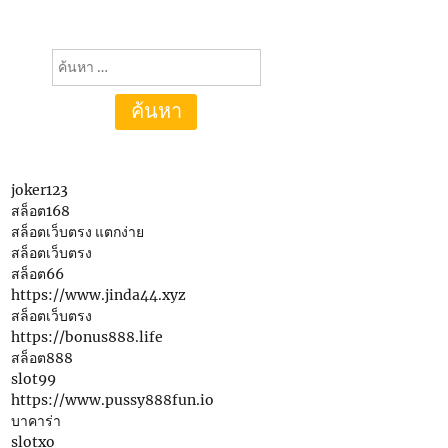
ค้นหา
สำหรับ:
joker123
สล็อต168
สล็อตเว็บตรง แตกง่าย
สล็อตเว็บตรง
สล็อต66
https://www.jinda44.xyz
สล็อตเว็บตรง
https://bonus888.life
สล็อต888
slot99
https://www.pussy888fun.io
บาคาร่า
slotxo