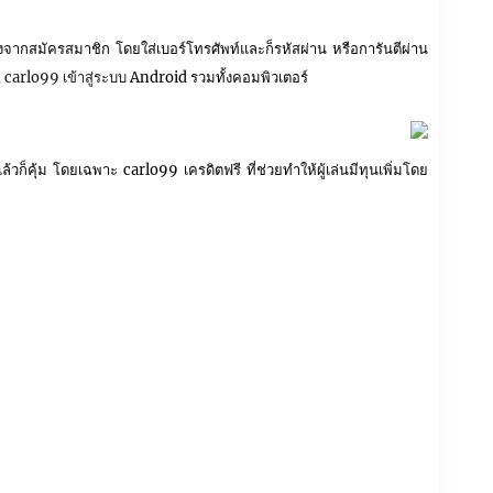
งจากสมัครสมาชิก โดยใส่เบอร์โทรศัพท์และก็รหัสผ่าน หรือการันตีผ่าน
,
carlo99 เข้าสู่ระบบ
Android รวมทั้งคอมพิวเตอร์
มแล้วก็คุ้ม โดยเฉพาะ carlo99 เครดิตฟรี ที่ช่วยทำให้ผู้เล่นมีทุนเพิ่มโดย