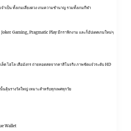
จำเป็น ทั้งเกมเสี่ยงดวง เกมความชำนาญ รวมทั้งเกมกีฬา
, Joker Gaming, Pragmatic Play มีกราฟิกงาม และก็อัปเดตเกมใหม่ๆ
 รูเล็ต ไฮโล เสือมังกร ถ่ายทอดสดจากคาสิโนจริง ภาพชัดแจ๋วระดับ HD
ระนั้นลุ้นรางวัลใหญ่ เหมาะสำหรับทุกเพศทุกวัย
ue Wallet