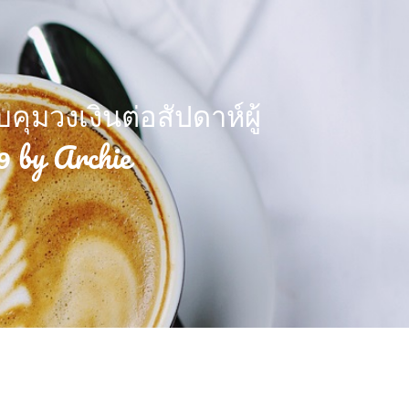
ุมวงเงินต่อสัปดาห์ผู้
9 by Archie