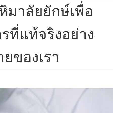
มาลัยยักษ์เพื่อ
ี่แท้จริงอย่าง
ลายของเรา