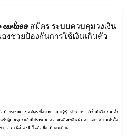
er carlo99 สมัคร ระบบควบคุมวงเงิน
เองช่วยป้องกันการใช้เงินเกินตัว
ด้วยระบบการ สมัคร ที่สบาย carlo99 เข้าระบบ ได้เร็วทันใจ รวมทั้ง
หรับผู้เล่นทุกระดับที่ปรารถนาความเพลิดเพลิน คุ้มค่า และก็ความมั่นใจ
วงจร นี่เป็นหนึ่งในตัวเลือกที่ยอดเยี่ยม