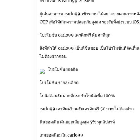
กระบวนการ carlo99 เข้าระบบ
ผู้เล่นสามารถ carlo99 เข้าระบบ ได้อย่างง่ายดายภายหลั
OTP เพื่อให้เกิดความปลอดภัยสูงสุด รองรับทั้งยังระบบ iOS
โปรโมชั่น carlo99 เครดิตฟรี คุ้มค่าที่สุด
สิ่งที่ทำให้ carlo99 เป็นที่ชื่นชอบ เป็นโปรโมชั่นที่จัดเต็
ไม่ต้องฝากก่อน
โปรโมชั่นยอดฮิต
โปรโมชั่น รายละเอียด
โบนัสต้อนรับ ฝากทีแรก รับโบนัสเพิ่ม 100%
carlo99 เครดิตฟรี กดรับเครดิตฟรี 50 บาท ไม่ต้องฝาก
คืนยอดเสีย คืนยอดเสียสูงสุด 5% ทุกสัปดาห์
เกมยอดนิยมใน carlo99