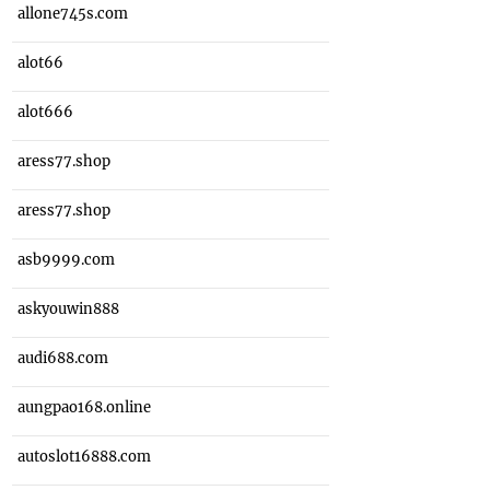
allone745s.com
alot66
alot666
aress77.shop
aress77.shop
asb9999.com
askyouwin888
audi688.com
aungpao168.online
autoslot16888.com