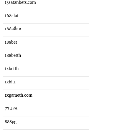
13satanbets.com
168slot
168สล็อต
188bet
188betth
1xbetth
1xbit1
1xgameth.com
77UFA
888pg