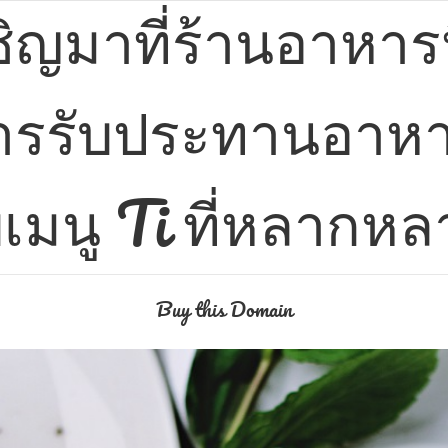
ชิญมาที่ร้านอาหารหิ
รับประทานอาหารท
ับเมนู Ti ที่หลากห
Buy this Domain