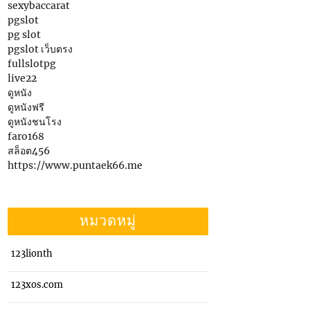
sexybaccarat
pgslot
pg slot
pgslot เว็บตรง
fullslotpg
live22
ดูหนัง
ดูหนังฟรี
ดูหนังชนโรง
faro168
สล็อต456
https://www.puntaek66.me
หมวดหมู่
123lionth
123xos.com