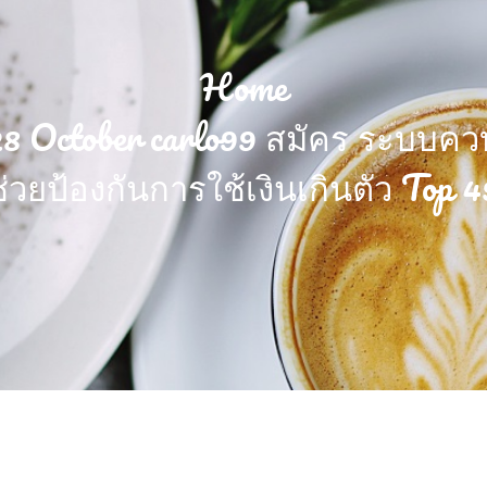
Home
28 October carlo99 สมัคร ระบบควบค
วยป้องกันการใช้เงินเกินตัว Top 4