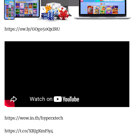
https://ow.ly/GOgo50QxIRU
https://wow.in.th/hyperxtech
https://t.co/XBJgKmFiy4