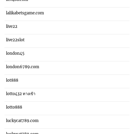
lalikabetsgame.com
live22
live22slot
london45
london6789.com
lot888
lotto432 ทางเข้า
lotto888
luckycat789.com