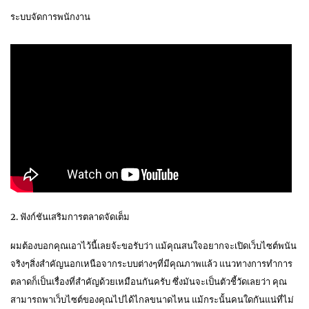
ระบบจัดการพนักงาน
2. ฟังก์ชันเสริมการตลาดจัดเต็ม
ผมต้องบอกคุณเอาไว้นี้เลยจ้ะขอรับว่า แม้คุณสนใจอยากจะเปิดเว็บไซต์พนัน
จริงๆสิ่งสำคัญนอกเหนือจากระบบต่างๆที่มีคุณภาพแล้ว แนวทางการทำการ
ตลาดก็เป็นเรื่องที่สำคัญด้วยเหมือนกันครับ ซึ่งมันจะเป็นตัวชี้วัดเลยว่า คุณ
สามารถพาเว็บไซต์ของคุณไปได้ไกลขนาดไหน แม้กระนั้นคนใดกันแน่ที่ไม่