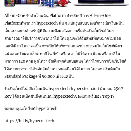
All-in-One
รับทำเว็บพนัน
Platform สำหรับบริการ All-in-One
Platformที่พวกเรา hyperxtech นั้น จะเป็นรูปแบบของบริการเปิดเว็บพนัน
เต็มแบบอย่างสำหรับผู้ที่มึความพึงพอใจอยากเริ่มต้นเปิดเว็บไซต์ โดย
สามารถมาใช้บริการกับพวกเราได้ โดยคุณจะได้รับสิทธิพิเศษมากไม่น้อย
เลยทีเดียว ไม่ว่าจะเป็น การเปิดให้บริการแบบครบวงจร จบในเว็บไซต์เดียว
แน่นอนครับผม สล็อต คาสิโน กีฬา หรือหวย ก็มีให้ครบ มีเกมหรือคาสิโน
มากกว่า 120 ค่าย พูดได้ว่า จัดเต็มทุกต้นแบบแน่ๆ ได้กำไรกับการเปิดเว็บไซต์
ได้แบบยาวๆรายได้หลักสิบล้านบาทต่อเดือนได้ไม่ยาก โดยแพงเริ่มต้นกับ
Standard Package ที่ 50,000 เพียงแค่นั้น
รับเปิดเว็บคีโน่ เปิดเว็บพนัน hyperxtech hyperxtech.io 1 มีนาคม 2567
Roy ได้คอนเน็ตชั่นดีๆแน่นอน hyperxtechของแถมฟรีเยอะ Top 17
ขอขอบคุณเว็ปไซต์
hyperxtech
https://bit.ly/hyperx_tech