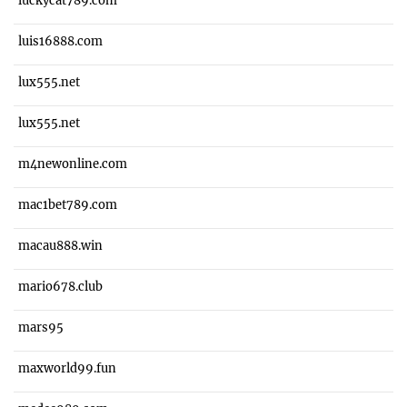
luckycat789.com
luis16888.com
lux555.net
lux555.net
m4newonline.com
mac1bet789.com
macau888.win
mario678.club
mars95
maxworld99.fun