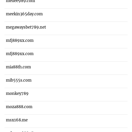
medee989.com
meekin365day.com
megawaysbet789.net
mfj889xx.com
mfj889xx.com
mia88th.com
mib555s.com
monkey789
moza888.com
msx168.me