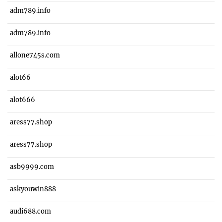
adm789.info
adm789.info
allone745s.com
alot66
alot666
aress77.shop
aress77.shop
asb9999.com
askyouwin888
audi688.com