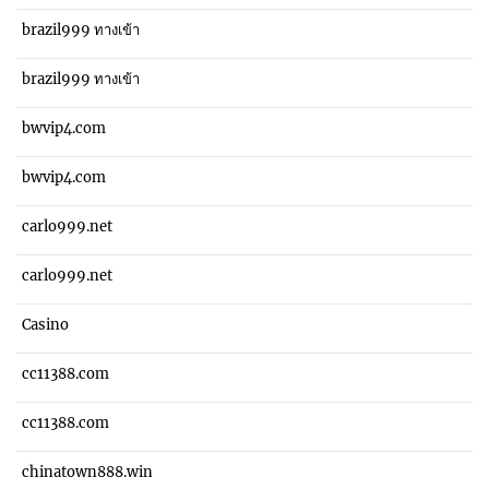
brazil999 ทางเข้า
brazil999 ทางเข้า
bwvip4.com
bwvip4.com
carlo999.net
carlo999.net
Casino
cc11388.com
cc11388.com
chinatown888.win