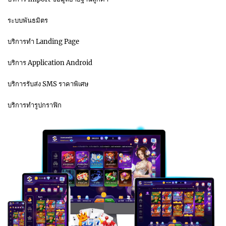
ระบบพันธมิตร
บริการทำ Landing Page
บริการ Application Android
บริการรับส่ง SMS ราคาพิเศษ
บริการทำรูปกราฟิก