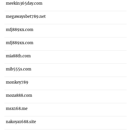
meekin365day.com
megawaysbet789.net
mfj889xx.com
mfj889xx.com
mia88th.com
mib555s.com
monkey789
moza888.com
msx168.me
nakoya1688.site