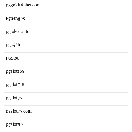
pggold168bet.com
Pgheng99
pgjoker auto
pgk44b
PGSlot
pgslot168
pgslot718
pgslot77
pgslot77.com
pgslot99