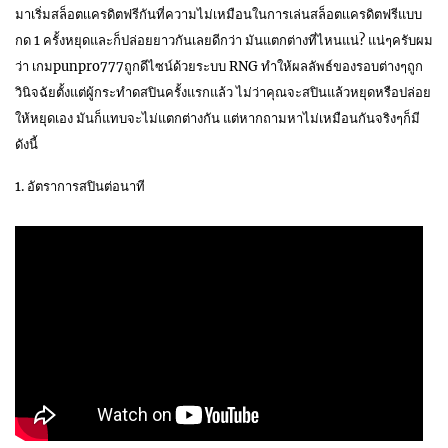
มาเริ่มสล็อตเเครดิตฟรีกันที่ความไม่เหมือนในการเล่นสล็อตเเครดิตฟรีแบบ
กด 1 ครั้งหยุดและก็ปล่อยยาวกันเลยดีกว่า มันแตกต่างที่ไหนแน่? แน่ๆครับผม
ว่า เกมpunpro777ถูกดีไซน์ด้วยระบบ RNG ทำให้ผลลัพธ์ของรอบต่างๆถูก
วินิจฉัยตั้งแต่ผู้กระทำดสปินครั้งแรกแล้ว ไม่ว่าคุณจะสปินแล้วหยุดหรือปล่อย
ให้หยุดเอง มันก็แทบจะไม่แตกต่างกัน แต่หากถามหาไม่เหมือนกันจริงๆก็มี
ดังนี้
1. อัตราการสปินต่อนาที