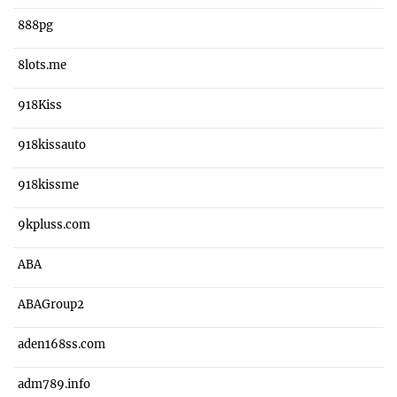
888pg
8lots.me
918Kiss
918kissauto
918kissme
9kpluss.com
ABA
ABAGroup2
aden168ss.com
adm789.info