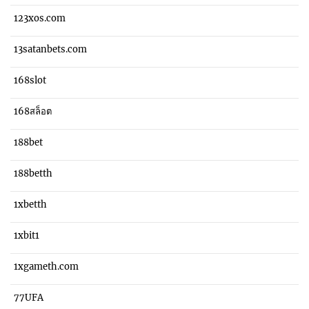
123xos.com
13satanbets.com
168slot
168สล็อต
188bet
188betth
1xbetth
1xbit1
1xgameth.com
77UFA