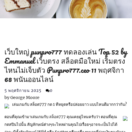
เว็บใหญ่ punpro777 ทดลองเล่น Top 52 by
Emmanuel เว็บตรง สล็อตมือใหม่ เริ่มตรง
ไหนไม่เจ็บตัว Punpro777.ceo 11 พฤศจิกา
68 พนันออนไลน์
5 พฤศจิกายน 2025
0
by
George Moore
เล่นเกมกับ สล็อต777 กด 1 ทีหยุดหรือปล่อยยาว แบบไหนดีมากกว่ากัน?
ตอนที่คุณเข้ามาเล่นเกมกับ
สล็อต777
คุณเคยดูไหมครับว่า ตอนที่คุณ
กดสปินไปนั้น สัญลักษณ์ต่างๆจะไหลผ่านคุณไปเรื่อยๆอาจจะเป็นไปได้