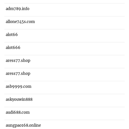
adm789.info
allone745s.com
alot66
alot666
aress77.shop
aress77.shop
asb9999.com
askyouwin888
audi688.com
aungpao168.online