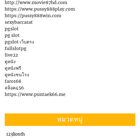
http://www.movie87hd.com
https://www.pussy888play.com
https://pussy888win.com
sexybaccarat
pgslot
pg slot
pgslot เว็บตรง
fullslotpg
live22
ดูหนัง
ดูหนังฟรี
ดูหนังชนโรง
faro168
สล็อต456
https://www.puntaek66.me
หมวดหมู่
123lionth