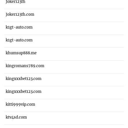
Joker123th
Joker123th.com
k1gt-auto.com
k1gt-auto.com
khumsup888.me
kingromans789.com
kingxxxbet123.com
kingxxxbet123.com
kitti999vip.com
ktv4sd.com