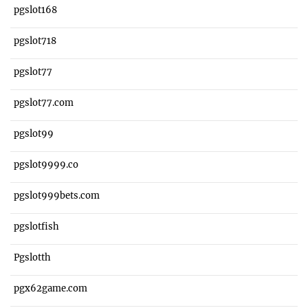
pgslot168
pgslot718
pgslot77
pgslot77.com
pgslot99
pgslot9999.co
pgslot999bets.com
pgslotfish
Pgslotth
pgx62game.com