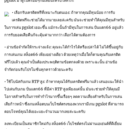
pgslot มาดูไปพร้อมๆกันเลยนะครับ เลทโก!
• เลือกรับเครดิตฟรีที่เหมาะกับตนเอง: ถ้าหากคุณมีทุนน้อย การรับ
เครดิตฟรีจะช่วยได้มากมายเลยล่ะครับ มันจะช่วยทำให้คุณมีทุนสำหรับ
ในการเล่น pgslot เยอะขึ้น แม้กระนั้นถ้ามีทุนในการเล่น ปั่นแตก66 อยู่แล้ว
การรับยอดเสียคืนก้จะคุ้มค่ามากกว่า เลือกได้ตามต้องการ
• อ่านข้อจำกัดให้กระจ่างแจ้ง: คุณจะได้กำไรได้หรือเปล่าได้ ไม่ได้ขึ้นอยู่กับ
การเล่นเกม สล็อต66 เพียงอย่างเดียว ด้วยเหตุว่าเมื่อใดก็ตามคุณรับเครดิต
ฟรีไปแล้ว คุณจำเป็นต้องประพฤติตามข้อตกลงด้วย เพราะฉะนั้น อ่านข้อ
จำกัดก่อนรับโปรโมชั่นทุกคราวด้วยนะครับ
• ใช้โบนัสกับเกม RTP สูง: ถ้าหากคุณได้รับเครดิตฟรีมาแล้ว เสนอแนะให้นำ
ไปเล่นกับเกม ปั่นแตก66 ที่มีค่า RTP สูงเพียงแค่นั้น มันจะช่วยทำให้คุณมี
โอกาสสำหรับในการทำกำไรมากขึ้นเรื่อยๆ ลดความเสี่ยงสำหรับในการเล่น
เสียก้าวหน้า ซึ่งเกมสล็อตบนเว็บไซต์ตรงของพวกเรามีเกม pgslot ที่สามารถ
ตอบโจทย์คุณได้เยอะแยะจำนวนมากเลยล่ะนะครับ
ลงทะเบียนเป็นสมาชิกใหม่กับ สล็อต66 เว็บไซต์ตรงไม่ผ่านเอเย่นต์ที่ดีเยี่ยม