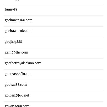
funny18
gachawin168.com
gachawin168.com
gaojing888
gem99ths.com
goatbetroyalcasino.com
goatza888fin.com
gobaza88.com
golden4566.net
gowingo88.com