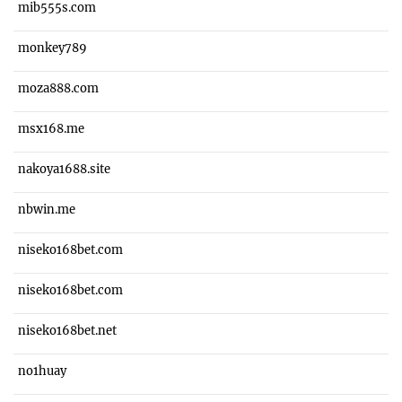
mib555s.com
monkey789
moza888.com
msx168.me
nakoya1688.site
nbwin.me
niseko168bet.com
niseko168bet.com
niseko168bet.net
no1huay