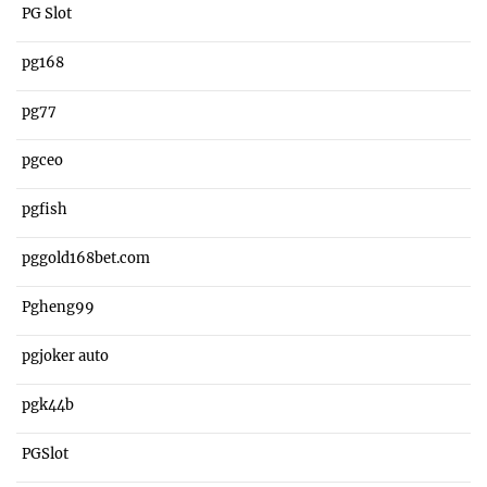
PG Slot
pg168
pg77
pgceo
pgfish
pggold168bet.com
Pgheng99
pgjoker auto
pgk44b
PGSlot