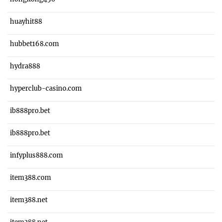
huayhit88
hubbet168.com
hydra888
hyperclub-casino.com
ib888pro.bet
ib888pro.bet
infyplus888.com
item388.com
item388.net