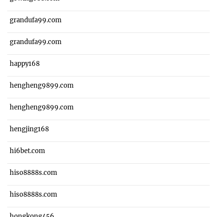
grandufa99.com
grandufa99.com
happy168
hengheng9899.com
hengheng9899.com
hengjing168
hi6bet.com
hiso8888s.com
hiso8888s.com
hongkong456