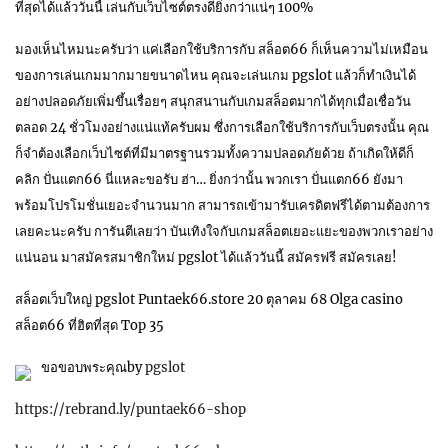
ที่สุดได้แล้ววันนี้ เล่นกับเว็บไซต์ตรงดียิ่งกว่าแน่ๆ 100%
มองเห็นไหมนะครับว่า แค่เลือกใช้บริการกับ สล็อต66 ก็เห็นความไม่เหมือน
ของการเล่นเกมมากมายขนาดไหน คุณจะเล่นเกม pgslot แล้วก็ทำเงินได้
อย่างปลอดภัยเพิ่มขึ้นเรื่อยๆ สนุกสนานกับเกมสล็อตมากได้ทุกเมื่อเชื่อวัน
ตลอด 24 ชั่วโมงอย่างแน่แท้ครับผม ซึ่งการเลือกใช้บริการกับเว็บตรงนั้น คุณ
ก็จำต้องเลือกเว็บไซต์ที่มีมาตรฐานรวมทั้งความปลอดภัยด้วย ถ้าเกิดให้ดีก็
คลิก ปั่นแตก66 นี่แหละขอรับ ฮ่า… ยิ่งกว่านั้น พวกเรา ปั่นแตก66 ยังมา
พร้อมโปรโมชั่นเยอะจำนวนมาก สามารถเข้ามารับเครดิตฟรีได้ตามต้องการ
เลยคะนะครับ การันตีเลยว่า บันเทิงใจกับเกมสล็อตเยอะแยะของพวกเราอย่าง
แน่นอน มาสมัครสมาชิกใหม่ pgslot ได้แล้ววันนี้ สมัครฟรี สมัครเลย!
สล็อตเว็บใหญ่ pgslot Puntaek66.store 20 ตุลาคม 68 Olga casino
สล็อต66 ที่ฮิตที่สุด Top 35
ขอขอบพระคุณby
pgslot
https://rebrand.ly/puntaek66-shop