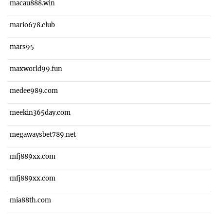
macau888.win
mario678.club
mars95
maxworld99.fun
medee989.com
meekin365day.com
megawaysbet789.net
mfj889xx.com
mfj889xx.com
mia88th.com