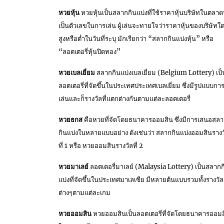
หวยหุ้น
หวยหุ้นเป็นสลากกินแบ่งที่ใช้ราคาหุ้นบริษัทในตลาดห
เป็นตัวเลขในการเล่น ผู้เล่นจะทายใจว่าราคาหุ้นของบริษัทใ
สูงหรือต่ำในวันที่ระบุ มักเรียกว่า “สลากกินแบ่งหุ้น” หรือ
“ลอตเตอรี่หุ้นปิดทอง”
หวยเบลเยี่ยม
สลากกินแบ่งเบลเยี่ยม (Belgium Lottery) เป็
ลอตเตอรี่ที่จัดขึ้นในประเทศประเทศเบลเยี่ยม ซึ่งมีรูปแบบกา
เล่นและก็รางวัลที่แตกต่างกันตามแต่ละลอตเตอรี่
หวยธกส
คือหวยที่จัดโดยธนาคารออมสิน ซึ่งมีการเสนอสล
กินแบ่งในหลายแบบอย่าง ดังเช่นว่า สลากกินแบ่งออมสินรางว
ที่ 1 หรือ หวยออมสินรางวัลที่ 2
หวยมาเลย์
ลอตเตอรี่มาเลย์ (Malaysia Lottery) เป็นสลากก
แบ่งที่จัดขึ้นในประเทศมาเลเซีย มีหลายต้นแบบรวมทั้งรางวัล
ต่างๆตามแต่ละเกม
หวยออมสิน
หวยออมสินเป็นลอตเตอรี่ที่จัดโดยธนาคารออม