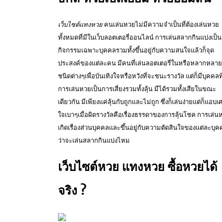
เว็บไซต์แทงหวย
คนเล่นหวยไม่มีความจำเป็นที่ต้องเล่นหวย
ทั้งหมดที่มีในเว็บลอตเตอรี่ออนไลน์ การเล่นสลากกินแบ่งเป็น
กิจกรรมเฉพาะบุคคลรวมทั้งขึ้นอยู่กับความสนใจแล้วก็จุด
ประสงค์ของแต่ละคน มีคนที่เล่นลอตเตอรี่ในหรือหลากหลาย
ชนิดต่างๆเพื่อบันเทิงใจหรือหวังที่จะชนะรางวัล แต่ก็มีบุคคลที
การเล่นหวยเป็นการเสี่ยงรวมทั้งลุ้น มีได้รวมทั้งเสียในขณะ
เดียวกัน มีเพียงแค่ลุ้นกับถูกและไม่ถูก ซึ่งก็เล่นง่ายแต่ก็แอบเศ
ใจเบาๆเมื่อผิดรางวัลคือเรื่องธรรดาของการลุ้นโชค การเล่น
เกิดเรื่องส่วนบุคคลและขึ้นอยู่กับความตัดสินใจของแต่ละบุ
ว่าจะเล่นสลากกินแบ่งไหม
เว็บไซต์หวย แทงหวย ซื้อหวยได้
จริง ?