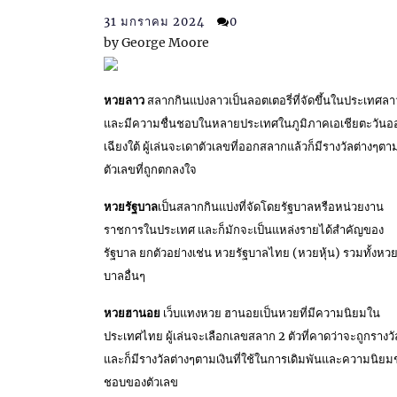
31 มกราคม 2024
0
by
George Moore
หวยลาว
สลากกินแบ่งลาวเป็นลอตเตอรี่ที่จัดขึ้นในประเทศลา
และมีความชื่นชอบในหลายประเทศในภูมิภาคเอเชียตะวันอ
เฉียงใต้ ผู้เล่นจะเดาตัวเลขที่ออกสลากแล้วก็มีรางวัลต่างๆตา
ตัวเลขที่ถูกตกลงใจ
หวยรัฐบาล
เป็นสลากกินแบ่งที่จัดโดยรัฐบาลหรือหน่วยงาน
ราชการในประเทศ และก็มักจะเป็นแหล่งรายได้สำคัญของ
รัฐบาล ยกตัวอย่างเช่น หวยรัฐบาลไทย (หวยหุ้น) รวมทั้งหวย
บาลอื่นๆ
หวยฮานอย
เว็บแทงหวย ฮานอยเป็นหวยที่มีความนิยมใน
ประเทศไทย ผู้เล่นจะเลือกเลขสลาก 2 ตัวที่คาดว่าจะถูกรางวั
และก็มีรางวัลต่างๆตามเงินที่ใช้ในการเดิมพันและความนิย
ชอบของตัวเลข