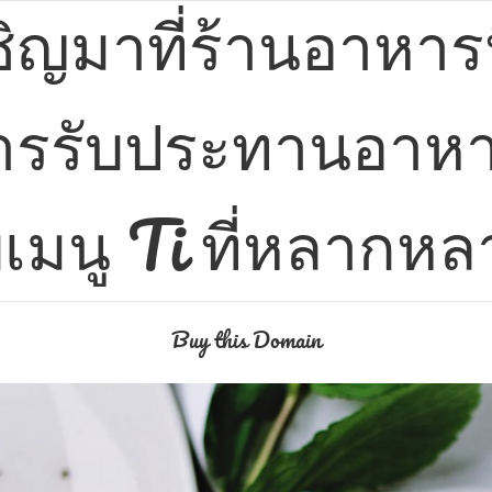
ชิญมาที่ร้านอาหารหิ
รับประทานอาหารท
ับเมนู Ti ที่หลากห
Buy this Domain