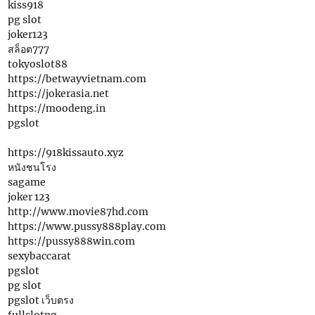
kiss918
pg slot
joker123
สล็อต777
tokyoslot88
https://betwayvietnam.com
https://jokerasia.net
https://moodeng.in
pgslot
https://918kissauto.xyz
หนังชนโรง
sagame
joker 123
http://www.movie87hd.com
https://www.pussy888play.com
https://pussy888win.com
sexybaccarat
pgslot
pg slot
pgslot เว็บตรง
fullslotpg