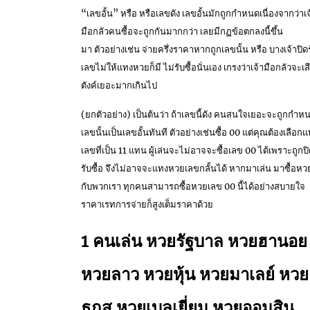
“เลขอั้น” หรือ หรือเลขดัง เลขอั้นมักถูกกำหนดเนื่องจากว่าเจ
มือกลัวคนซื้อจะถูกกันมากกว่า เลยมีกฏข้อตกลงนี้ขึ้น
มา ตัวอย่างเช่น จ่ายครึ่งราคาหากถูกเลขนั้น หรือ บางเจ้าปิด
เลขไม่ให้แทงหวยก็มี ไม่รับซื้อนั่นเอง เกรงว่าเจ้ามือกลัวจะเส
ตังค์เยอะมากเกินไป
(ยกตัวอย่าง) เป็นต้นว่า ถ้าเลขนี้ดัง คนสนใจเยอะจะถูกกำห
เลขนั้นเป็นเลขอั้นทันที ตัวอย่างเช่นซื้อ 00 แต่คุณต้องเลือก
เลขที่เป็น 11 แทน ผู้เล่นจะไม่อาจจะซื้อเลข 00 ได้เพราะถูกป
รับซื้อ จึงไม่อาจจะแทงหวยเลขกลั้นได้ หากมาเล่น มาซื้อหว
กับพวกเรา ทุกคนสามารถซื้อหวยเลข 00 นี้ได้อย่างสบายใจ
ราคาเรทการจ่ายก็สูงเต็มราคาด้วย
1 คนเล่น หวยรัฐบาล หวยฮานอย
หวยลาว หวยหุ้น หวยมาเลย์ หวย
ธกส หวยเบลเยี่ยม หวยออมสิน