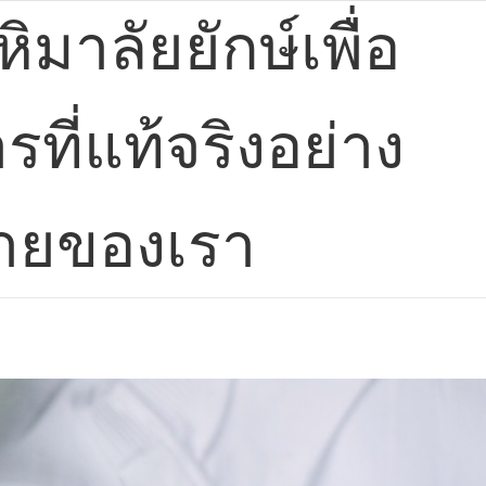
มาลัยยักษ์เพื่อ
ี่แท้จริงอย่าง
ลายของเรา