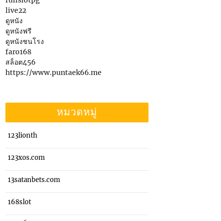
live22
ดูหนัง
ดูหนังฟรี
ดูหนังชนโรง
faro168
สล็อต456
https://www.puntaek66.me
หมวดหมู่
123lionth
123xos.com
13satanbets.com
168slot