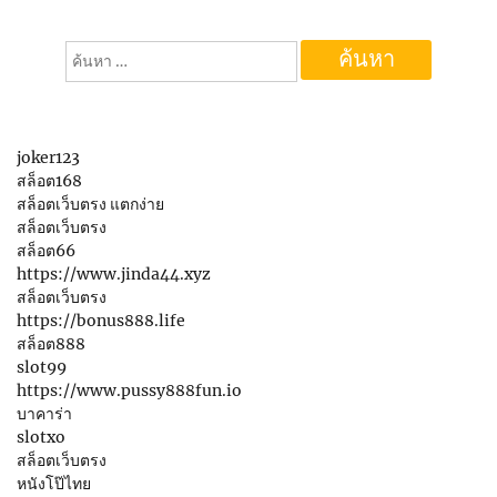
ค้นหา
สำหรับ:
joker123
สล็อต168
สล็อตเว็บตรง แตกง่าย
สล็อตเว็บตรง
สล็อต66
https://www.jinda44.xyz
สล็อตเว็บตรง
https://bonus888.life
สล็อต888
slot99
https://www.pussy888fun.io
บาคาร่า
slotxo
สล็อตเว็บตรง
หนังโป๊ไทย