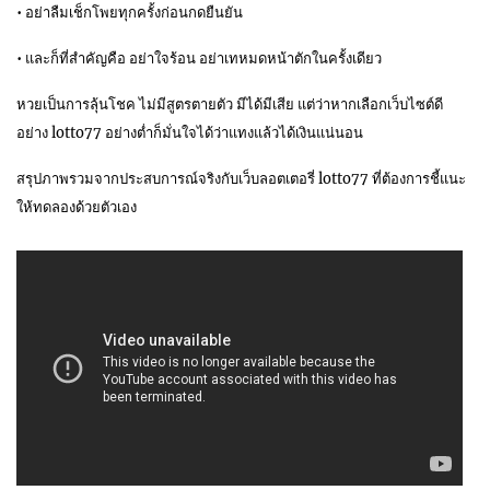
• อย่าลืมเช็กโพยทุกครั้งก่อนกดยืนยัน
• และก็ที่สำคัญคือ อย่าใจร้อน อย่าเทหมดหน้าตักในครั้งเดียว
หวยเป็นการลุ้นโชค ไม่มีสูตรตายตัว มีได้มีเสีย แต่ว่าหากเลือกเว็บไซต์ดี
อย่าง lotto77 อย่างต่ำก็มั่นใจได้ว่าแทงแล้วได้เงินแน่นอน
สรุปภาพรวมจากประสบการณ์จริงกับเว็บลอตเตอรี่ lotto77 ที่ต้องการชี้แนะ
ให้ทดลองด้วยตัวเอง