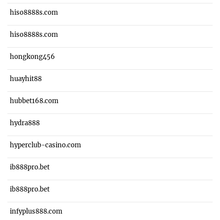
hiso8888s.com
hiso8888s.com
hongkong456
huayhit88
hubbet168.com
hydra888
hyperclub-casino.com
ib888pro.bet
ib888pro.bet
infyplus888.com