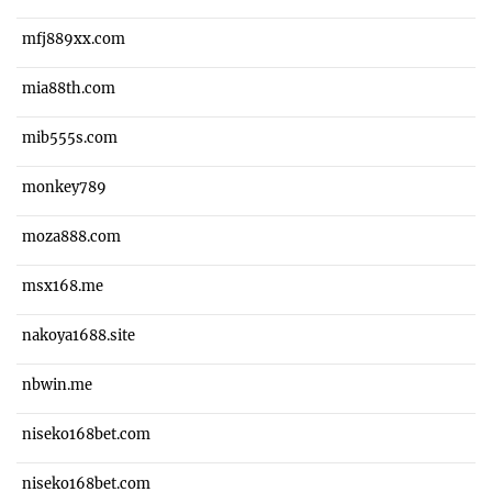
mfj889xx.com
mia88th.com
mib555s.com
monkey789
moza888.com
msx168.me
nakoya1688.site
nbwin.me
niseko168bet.com
niseko168bet.com