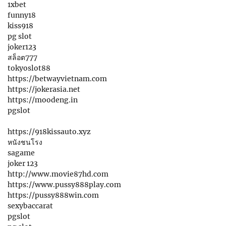
1xbet
funny18
kiss918
pg slot
joker123
สล็อต777
tokyoslot88
https://betwayvietnam.com
https://jokerasia.net
https://moodeng.in
pgslot
https://918kissauto.xyz
หนังชนโรง
sagame
joker 123
http://www.movie87hd.com
https://www.pussy888play.com
https://pussy888win.com
sexybaccarat
pgslot