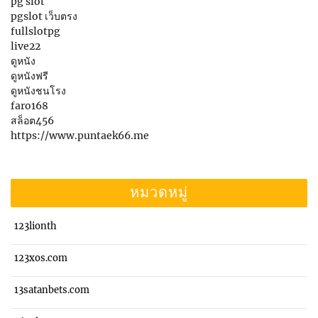
pg slot
pgslot เว็บตรง
fullslotpg
live22
ดูหนัง
ดูหนังฟรี
ดูหนังชนโรง
faro168
สล็อต456
https://www.puntaek66.me
หมวดหมู่
123lionth
123xos.com
13satanbets.com