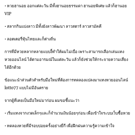
• หวยฮานอย ออกแต่ละวัน มีทั้งฮานอยธรรมดา ฮานอยพิเศษ แล้วก็ฮานอย
VIP
• สลากกินแบ่งลาว มีทั้งยังลาวพัฒนา ลาวสตาร์ ลาวสามัคคี
• ลอตเตอรี่หุ้นไทยและก็ต่างถิ่น
การที่มีหวยหลากหลายแบบงี้ทำให้ผมไม่เบื่อ เพราะสามารถเลือกเล่นแทง
หวยออนไลน์ ได้ตามอารมณ์ในแต่ละวัน แล้วก็ยังช่วยให้กระจายความเสี่ยง
ได้อีกด้วย
ข้อแนะนำส่วนตัวสำหรับมือใหม่ที่ต้องการทดลองแปลงมาแทงหวยออนไลน์
lotto77 แบบไม่มีอันตราย
จากผู้ที่เคยเป็นมือใหม่มาก่อน ผมขอชี้แนะว่า
• เริ่มแทงจากงวดเล็กๆและก็จำนวนเงินน้อยๆก่อน เพื่อเข้าใจระบบเว็บซื้อหวย
• ทดลองหวยที่มีรอบบ่อยครั้งอย่างยี่กี เพื่อฝึกฝนความรู้ความเข้าใจ