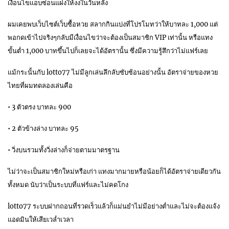
เงื่อนไขแอบซ่อนแฝงให้งงในวันหลัง
ผมเคยพบเว็บไซต์เว็บซื้อหวย สลากกินแบ่งที่โปรโมทว่าให้บาทละ 1,000 แต่
พอกดเข้าไปจริงๆกลับมีเงื่อนไขว่าจะต้องเป็นสมาชิก VIP เท่านั้น หรือแทง
ขั้นต่ำ 1,000 บาทขึ้นไปก็เลยจะได้อัตรานั้น ซึ่งมีความรู้สึกว่าไม่แฟร์เลย
แม้กระนั้นกับ lotto77 ไม่มีลูกเล่นลึกลับซับซ้อนอย่างนั้น อัตราจ่ายของหวย
ไทยที่ผมทดลองเล่นคือ
• 3 ตัวตรง บาทละ 900
• 2 ตัวข้างล่าง บาทละ 95
• วิ่งบนรวมทั้งวิ่งล่างก็จ่ายตามมาตรฐาน
ไม่ว่าจะเป็นสมาชิกใหม่หรือเก่า แทงมากมายหรือน้อยก็ได้อัตราจ่ายเดียวกัน
ทั้งหมด นับว่าเป็นระบบที่แฟร์และไม่คดโกง
lotto77 ระบบฝากถอนที่รวดเร็วแล้วก็แม่นยำไม่มีอย่างต่ำและไม่จะต้องแจ้ง
แอดมินให้เสียเวล่ำเวลา