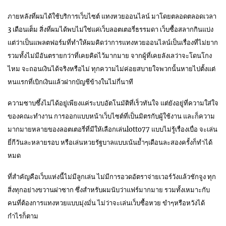
ภายหลังที่ผมได้ใช้บริการเว็บไซต์ แทงหวยออนไลน์ มาโดยตลอดตลอดเวลา
3 เดือนเต็ม สิ่งที่ผมได้พบไม่ใช่แค่เว็บลอตเตอรี่ธรรมดา เว็บซื้อสลากกินแบ่ง
แต่ว่าเป็นแพลตฟอร์มที่ทำให้ผมคิดว่าการแทงหวยออนไลน์เป็นเรื่องที่ไม่ยาก
รวมทั้งไม่มีอันตรายกว่าที่เคยคิดไว้มากมาย จากผู้ที่เคยลังเลว่าจะโดนโกง
ไหม จะถอนเงินได้จริงหรือไม่ ทุกความไม่ค่อยสบายใจพวกนั้นหายไปตั้งแต่
หนแรกที่เบิกเงินแล้วฝากบัญชีข้างในไม่กี่นาที
ความซาบซึ้งไม่ได้อยู่เพียงแค่ระบบอัตโนมัติที่เร็วทันใจ แต่ยังอยู่ที่ความใส่ใจ
ของคณะทำงาน การออกแบบหน้าเว็บไซต์ที่เป็นมิตรกับผู้ใช้งาน และก็ความ
มากมายหลายของลอตเตอรี่ที่มีให้เลือกเล่นlotto77 แบบไม่รู้เรื่องเบื่อ จะเล่น
ยี่กีวันละหลายรอบ หรือเล่นหวยรัฐบาลแบบเน้นย้ำๆเดือนละสองครั้งก็ทำได้
หมด
ที่สำคัญคือเว็บแห่งนี้ไม่มีลูกเล่น ไม่มีการอวดอัตราจ่ายเวอร์วังแล้วชักจูง ทุก
สิ่งทุกอย่างขวานผ่าซาก ซึ่งสำหรับผมนับว่าแฟร์มากมาย รวมทั้งเหมาะกับ
คนที่ต้องการแทงหวยแบบมุ่งมั่น ไม่ว่าจะเล่นเว็บซื้อหวย ขำๆหรือหวังได้
กำไรก็ตาม