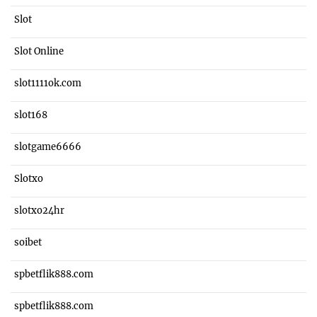
Slot
Slot Online
slot1111ok.com
slot168
slotgame6666
Slotxo
slotxo24hr
soibet
spbetflik888.com
spbetflik888.com