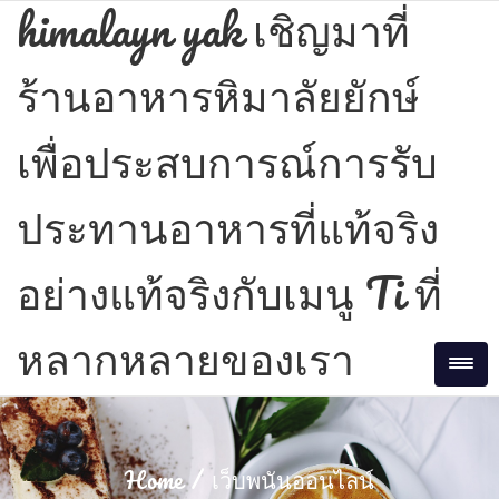
Skip
himalayn yak เชิญมาที่
to
content
ร้านอาหารหิมาลัยยักษ์
เพื่อประสบการณ์การรับ
ประทานอาหารที่แท้จริง
อย่างแท้จริงกับเมนู Ti ที่
หลากหลายของเรา
Tog
Home
เว็บพนันออนไลน์