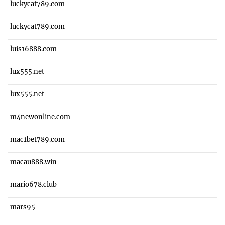
luckycat789.com
luckycat789.com
luis16888.com
lux555.net
lux555.net
m4newonline.com
mac1bet789.com
macau888.win
mario678.club
mars95