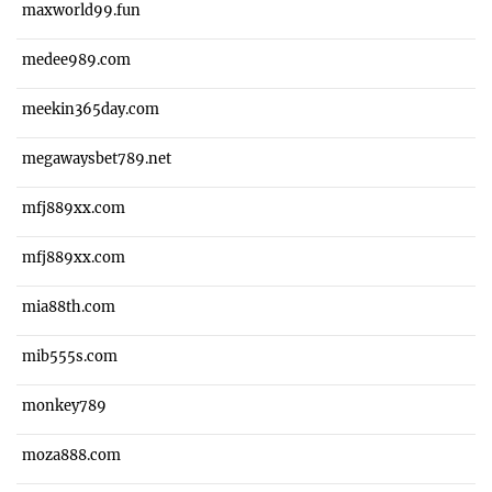
maxworld99.fun
medee989.com
meekin365day.com
megawaysbet789.net
mfj889xx.com
mfj889xx.com
mia88th.com
mib555s.com
monkey789
moza888.com