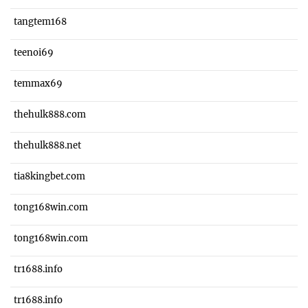
tangtem168
teenoi69
temmax69
thehulk888.com
thehulk888.net
tia8kingbet.com
tong168win.com
tong168win.com
tr1688.info
tr1688.info