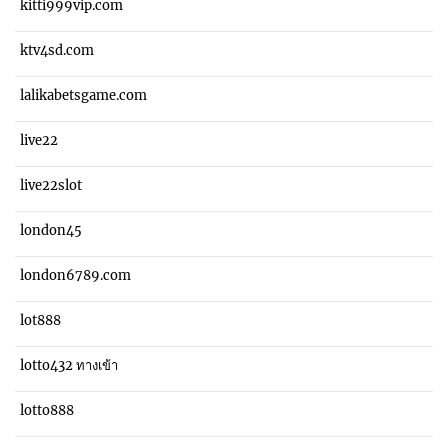
kitti999vip.com
ktv4sd.com
lalikabetsgame.com
live22
live22slot
london45
london6789.com
lot888
lotto432 ทางเข้า
lotto888