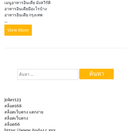
เมนูอาหารอินเดีย มังสวิรัติ
อาหารอินเดียมีอะไรบ้าง
อาหารอินเดีย กรุงเทพ
…
View More
ค้นหา
สำหรับ:
joker123
สล็อต168
สล็อตเว็บตรง แตกง่าย
สล็อตเว็บตรง
สล็อต66
https://www.jinda44.xyz