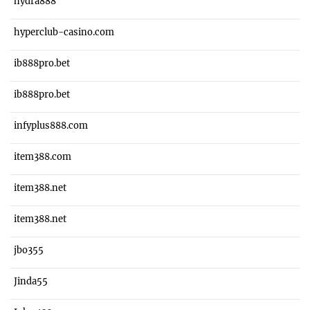
hydra888
hyperclub-casino.com
ib888pro.bet
ib888pro.bet
infyplus888.com
item388.com
item388.net
item388.net
jbo355
Jinda55