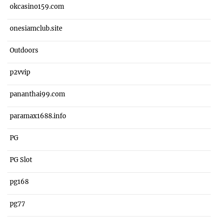
okcasino159.com
onesiamclub.site
Outdoors
p2vvip
pananthai99.com
paramax1688.info
PG
PG Slot
pg168
pg77