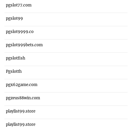
pgslot77.com
pgslot99
pgslot9999.co
pgslot999bets.com
pgslotfish
Pgslotth
pgx62game.com
pgzeus88win.com
playlist99.store
playlist99.store