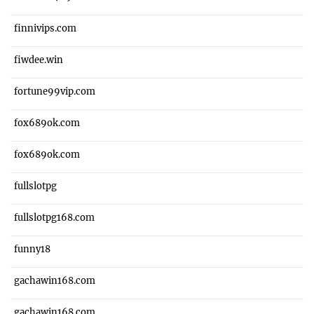
finnivips.com
fiwdee.win
fortune99vip.com
fox689ok.com
fox689ok.com
fullslotpg
fullslotpg168.com
funny18
gachawin168.com
gachawin168.com