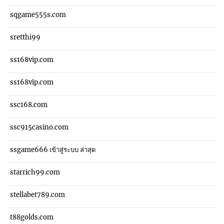
sqgame555s.com
sretthi99
ss168vip.com
ss168vip.com
ssc168.com
ssc915casino.com
ssgame666 เข้าสู่ระบบ ล่าสุด
starrich99.com
stellabet789.com
t88golds.com