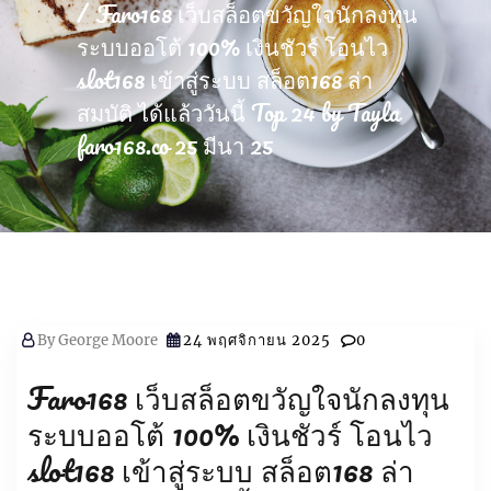
Faro168 เว็บสล็อตขวัญใจนักลงทุน
ระบบออโต้ 100% เงินชัวร์ โอนไว
slot168 เข้าสู่ระบบ สล็อต168 ล่า
สมบัติ ได้แล้ววันนี้ Top 24 by Tayla
faro168.co 25 มีนา 25
By
George Moore
24 พฤศจิกายน 2025
0
Faro168 เว็บสล็อตขวัญใจนักลงทุน
ระบบออโต้ 100% เงินชัวร์ โอนไว
slot168 เข้าสู่ระบบ สล็อต168 ล่า