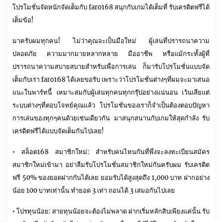
โปรโมชั่นจัดหนักจัดเต็มกับ faro168 สนุกกับเกมได้เต็มที่ รับเครดิตฟรีได้
เต็มข้อ!
มาครับผมทุกคน! ไม่ว่าคุณจะเป็นมือใหม่ ผู้เล่นที่ปรารถนาความ
ปลอดภัย ความมากมายหลากหลาย มืออาชีพ หรือแม้กระทั้งผู้ที่
ปรารถนาความสบายสบายสำหรับเพื่อการเล่น ก็มารับโปรโมชั่นแบบจัด
เต็มกับเรา faro168 ได้เลยขอรับ เพราะว่าโปรโมชั่นต่างๆที่ผมจะมาเสนอ
แนะในพาร์ทนี้ เหมาะสมกับผู้เล่นทุกคนทุกกรุ๊ปอย่างแน่นอน เว้นเสียแต่
ระบบต่างๆที่ตอบโจทย์คุณแล้ว โปรโมชั่นของเราก็จำเป็นต้องตอบปัญหา
การเล่นของทุกๆคนด้วยเช่นเดียวกัน มาสนุกสนานกับเกมให้สุดกำลัง รับ
เครดิตฟรีได้แบบจัดเต็มกันไปเลย!
• สล็อต168 สมาชิกใหม่: สำหรับคนไหนกันที่พึ่งจะลงทะเบียนสมัคร
สมาชิกใหม่เข้ามา อย่าลืมรับโปรโมชั่นสมาชิกใหม่กันครับผม รับเครดิต
ฟรี 50% ของยอดฝากกันได้เลย ยอมรับได้สูงสุดถึง 1,000 บาท ฝากอย่าง
น้อย 100 บาทเท่านั้น ทำยอด 3 เท่า ถอนได้ 3 เสมอกันไปเลย
• โปรทุนน้อย: สายทุนน้อยจะต้องไม่พลาด ฝากเริ่มหลักสิบเพียงแค่นั้น รับ