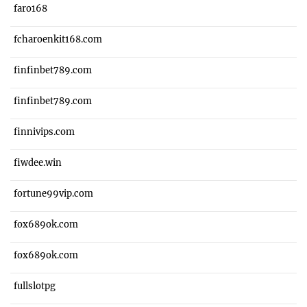
faro168
fcharoenkit168.com
finfinbet789.com
finfinbet789.com
finnivips.com
fiwdee.win
fortune99vip.com
fox689ok.com
fox689ok.com
fullslotpg