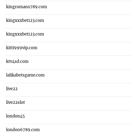
kingromans789.com
kingxxxbet123.com
kingxxxbet123.com
kitti999vip.com
ktv4sd.com
lalikabetsgame.com
live22
live22slot
london45
london6789.com