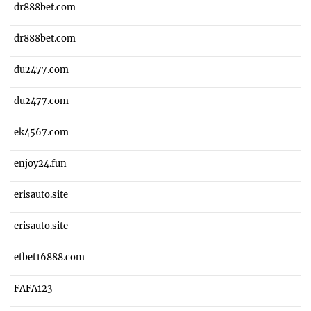
dr888bet.com
dr888bet.com
du2477.com
du2477.com
ek4567.com
enjoy24.fun
erisauto.site
erisauto.site
etbet16888.com
FAFA123