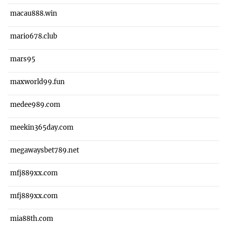
macau888.win
mario678.club
mars95
maxworld99.fun
medee989.com
meekin365day.com
megawaysbet789.net
mfj889xx.com
mfj889xx.com
mia88th.com