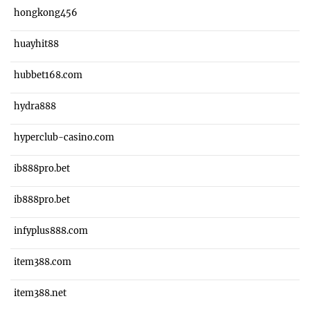
hongkong456
huayhit88
hubbet168.com
hydra888
hyperclub-casino.com
ib888pro.bet
ib888pro.bet
infyplus888.com
item388.com
item388.net