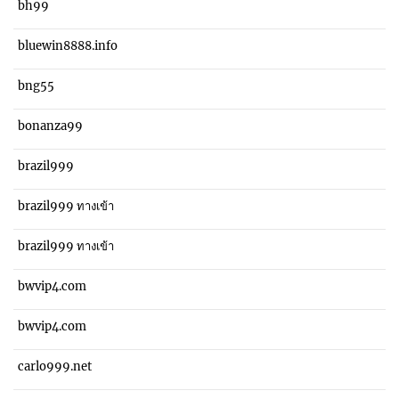
bh99
bluewin8888.info
bng55
bonanza99
brazil999
brazil999 ทางเข้า
brazil999 ทางเข้า
bwvip4.com
bwvip4.com
carlo999.net