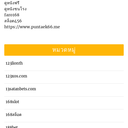
ดูหนังฟรี
ดูหนังชนโรง
faro168
สล็อต456
https://www.puntaek66.me
หมวดหมู่
123lionth
123xos.com
13satanbets.com
168slot
168สล็อต
188bet