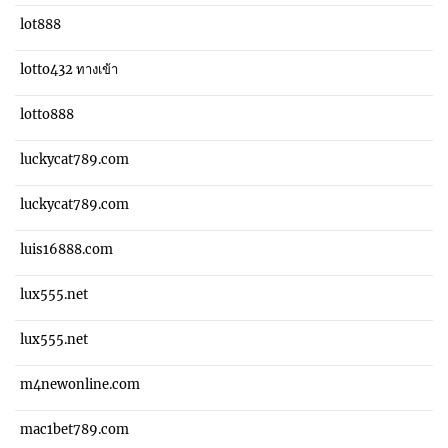
lot888
lotto432 ทางเข้า
lotto888
luckycat789.com
luckycat789.com
luis16888.com
lux555.net
lux555.net
m4newonline.com
mac1bet789.com