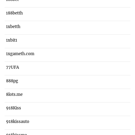
188betth
1xbetth
1xbit1
1xgameth.com
77UFA
888pg
8lots.me
918Kiss
918kissauto