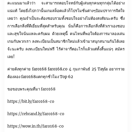
คะแนนมาแล้วว่า จะสามารถตอบโจทย์กับผู้เล่นทุกคนทุกกลุ่มได้อย่าง
แน่แท้ โดยยิ่งไปกว่านั้นเกมสล็อตแล้วก็โปรโมชั่นต่างๆป้อมปราการจิตใจ
เลยว่า คุณจำเป็นจะต้องชอบรวมทั้งชอบใจอย่างไม่ต้องสงสัยนะครับ ซึ่ง
การเลือกสิ่งที่ดีเยี่ยมที่สุดสำหรับคุณ นั่นก็คือการเลือกสิ่งที่ตัวเราเองชอบ
และสุขใจนั่นแหละครับผม ด้วยเหตุนี้ คนไหนที่พอใจต้องการมาลองเล่น
เกมกับพวกเรา ลงทะเบียนเป็นสมาชิกใหม่แล้วเข้ามาสนุกสนานกันได้เลย
จ้ะนะครับ ลงทะเบียนใหม่ฟรี ไร้ค่าจารีตอะไรก็แล้วแต่ทั้งสิ้นแน่ๆ สมัคร
เลย!
ค่ายดังทุกค่าย faro168 faro168.co 4 กุมภาพันธ์ 25 Tayla อยากรวย
ต้องลอง faro168แตกทุกชั่วโมง Top 62
ขอขอบพระคุณที่มา
faro168
https://bit.ly/faro168-co
https://rebrand.ly/faro168-co
https://wow.in.th/faro168-co