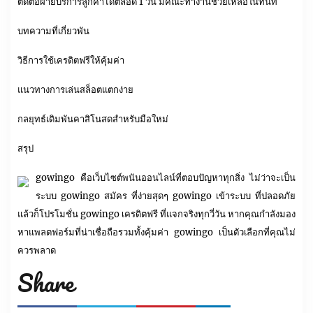
ติดต่อฝ่ายบริการลูกค้าได้ตลอด 1 วัน มีคณะทำงานช่วยเหลือในทันที
บทความที่เกี่ยวพัน
วิธีการใช้เครดิตฟรีให้คุ้มค่า
แนวทางการเล่นสล็อตแตกง่าย
กลยุทธ์เดิมพันคาสิโนสดสำหรับมือใหม่
สรุป
gowingo คือเว็บไซต์พนันออนไลน์ที่ตอบปัญหาทุกสิ่ง ไม่ว่าจะเป็น
ระบบ gowingo สมัคร ที่ง่ายสุดๆ gowingo เข้าระบบ ที่ปลอดภัย
แล้วก็โปรโมชั่น gowingo เครดิตฟรี ที่แจกจริงทุกวี่วัน หากคุณกำลังมอง
หาแพลตฟอร์มที่น่าเชื่อถือรวมทั้งคุ้มค่า gowingo เป็นตัวเลือกที่คุณไม่
ควรพลาด
Share