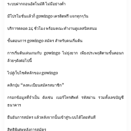
ระบบฝากถอนอัตโนมัติ ไม่มีอย่างต่ำ
มีโปรโมชั่นแล้วก็ gowingo เครดิตฟรี แจกทุกๆวัน
บริการตลอด 24 ชั่วโมง พร้อมคณะทำงานดูแลสนิทสนม
ขั้นตอนการ gowingo สมัคร สำหรับคนเริ่มต้น
การเริ่มต้นเล่นเกมกับ gowingo ไม่ยุ่งยาก เพียงประพฤติตามขั้นตอนก
ล้วยๆดังต่อไปนี้
ไปสู่เว็บไซต์หลักของ gowingo
คลิกปุ่ม “ลงทะเบียนสมัครสมาชิก”
กรอกข้อมูลที่จำเป็น ดังเช่น เบอร์โทรศัพท์ รหัสผ่าน รวมทั้งเลขบัญชี
ธนาคาร
ยืนยันการสมัคร แล้วหลังจากนั้นเข้าสู่ระบบได้โดยทันที
สิทธิพิเศษหลังการสมัคร