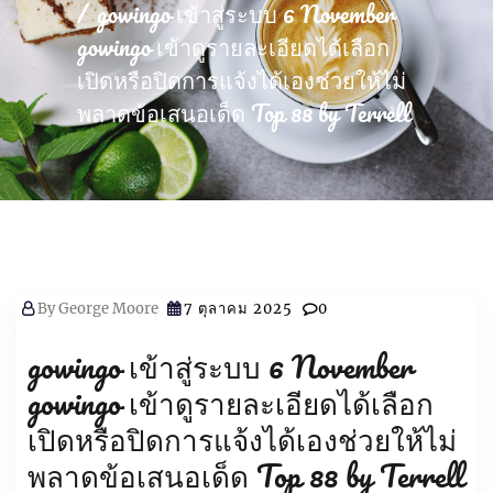
gowingo เข้าสู่ระบบ 6 November
gowingo เข้าดูรายละเอียดได้เลือก
เปิดหรือปิดการแจ้งได้เองช่วยให้ไม่
พลาดข้อเสนอเด็ด Top 88 by Terrell
By
George Moore
7 ตุลาคม 2025
0
gowingo เข้าสู่ระบบ 6 November
gowingo เข้าดูรายละเอียดได้เลือก
เปิดหรือปิดการแจ้งได้เองช่วยให้ไม่
พลาดข้อเสนอเด็ด Top 88 by Terrell