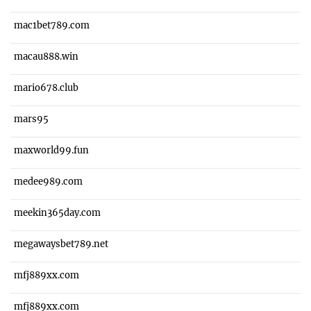
mac1bet789.com
macau888.win
mario678.club
mars95
maxworld99.fun
medee989.com
meekin365day.com
megawaysbet789.net
mfj889xx.com
mfj889xx.com