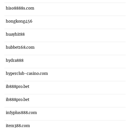
hiso8888s.com
hongkong456
huayhit88
hubbet168.com
hydra888
hyperclub-casino.com
ib888pro.bet
ib888pro.bet
infyplus888.com
item388.com