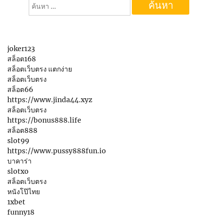
ค้นหา
สำหรับ:
joker123
สล็อต168
สล็อตเว็บตรง แตกง่าย
สล็อตเว็บตรง
สล็อต66
https://www.jinda44.xyz
สล็อตเว็บตรง
https://bonus888.life
สล็อต888
slot99
https://www.pussy888fun.io
บาคาร่า
slotxo
สล็อตเว็บตรง
หนังโป๊ไทย
1xbet
funny18