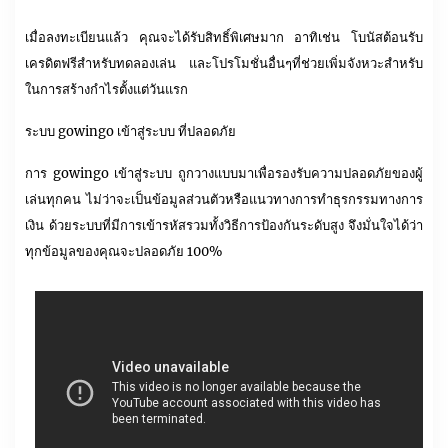
เมื่อลงทะเบียนแล้ว คุณจะได้รับสิทธิ์พิเศษมาก อาทิเช่น โบนัสต้อนรับ
เครดิตฟรีสำหรับทดลองเล่น และโปรโมชั่นอื่นๆที่ช่วยเพิ่มจังหวะสำหรับ
ในการสร้างกำไรตั้งแต่วันแรก
ระบบ gowingo เข้าสู่ระบบ ที่ปลอดภัย
การ gowingo เข้าสู่ระบบ ถูกวางแบบมาเพื่อรองรับความปลอดภัยของผู้
เล่นทุกคน ไม่ว่าจะเป็นข้อมูลส่วนตัวหรือแนวทางการทำธุรกรรมทางการ
เงิน ด้วยระบบที่มีการเข้ารหัสรวมทั้งวิธีการป้องกันระดับสูง จึงมั่นใจได้ว่า
ทุกข้อมูลของคุณจะปลอดภัย 100%