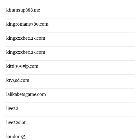
khumsup888.me
kingromans789.com
kingxxxbet123.com
kingxxxbet123.com
kitti999vip.com
ktv4sd.com
lalikabetsgame.com
live22
live22slot
london45