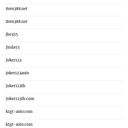
item388.net
item388.net
jbo355
Jinda55
Joker123
joker123auto
Joker123th
Joker123th.com
k1gt-auto.com
k1gt-auto.com