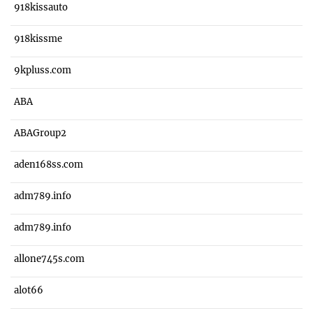
918kissauto
918kissme
9kpluss.com
ABA
ABAGroup2
aden168ss.com
adm789.info
adm789.info
allone745s.com
alot66