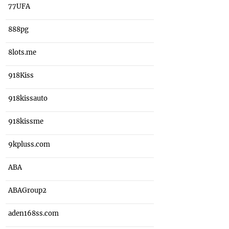
77UFA
888pg
8lots.me
918Kiss
918kissauto
918kissme
9kpluss.com
ABA
ABAGroup2
aden168ss.com