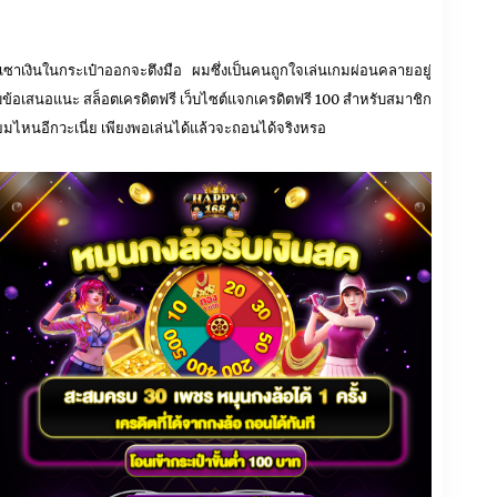
เซาเงินในกระเป๋าออกจะตึงมือ ผมซึ่งเป็นคนถูกใจเล่นเกมผ่อนคลายอยู่
ับข้อเสนอแนะ สล็อตเครดิตฟรี เว็บไซต์แจกเครดิตฟรี 100 สำหรับสมาชิก
่ยมไหนอีกวะเนี่ย เพียงพอเล่นได้แล้วจะถอนได้จริงหรอ