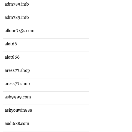
adm789.info
adm789.info
allone745s.com
alot66
alot666
aress77.shop
aress77.shop
asb9999.com
askyouwin888
audi688.com