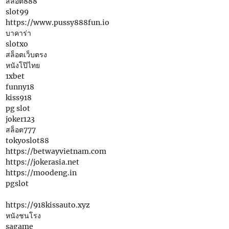
สล็อต888
slot99
https://www.pussy888fun.io
บาคาร่า
slotxo
สล็อตเว็บตรง
หนังโป๊ไทย
1xbet
funny18
kiss918
pg slot
joker123
สล็อต777
tokyoslot88
https://betwayvietnam.com
https://jokerasia.net
https://moodeng.in
pgslot
https://918kissauto.xyz
หนังชนโรง
sagame