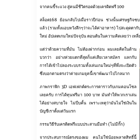
จากคนขี้ระแวง สู่คนมีชีวิตรอดด้วยเครดิตฟรี 100
สล็อต168 ย้อนกลับไปเมื่อราวปีก่อน ช่วงนั้นเศรษฐกิจซบ
แล้ว (รวมทั้งแอบหวังลึกๆว่าจะได้ค่าอาหาร) ไปสะดุดตาก
ใหม่ อัปเดตเกมใหม่ปัจจุบัน ตอนต้นในความคิดเลยว่า เหลี
แต่ว่าด้วยความที่มัน ไม่ต้องฝากก่อน ผมเลยคิดในด้าน
บวกว่า อย่างห่วยแตกที่สุดก็แค่เสียเวลาสมัคร แลกกับ
การได้เข้าไปลองระบบรวมทั้งเล่นเกมใหม่ๆที่พึ่งจะเปิดตัว
ซึ่งบอกตามตรงว่าค่ายเกมยุคนี้เขาพัฒนาไปไกลมาก
ภาพกราฟิก 3D เอฟเฟกต์ตระการตาราวกับเกมคอนโซล
เลยครับ การได้ทุนฟรีมา 100 บาท มันทำให้พวกเราเล่น
ได้อย่างสบายใจ ไม่บีบคั้น เพราะเหตุว่ามันไม่ใช่เงินใน
บัญชีเราตั้งแต่วันแรก
กรรมวิธีรับเครดิตฟรีแบบประสานมือทำ (ไม่มีกั๊ก)
จากประสบการณ์ตรงของผม คนไม่ใช่น้อยพลาดสิทธิ์นี้