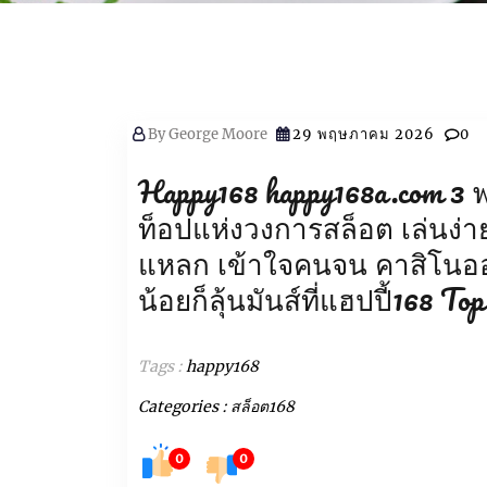
By
George Moore
29 พฤษภาคม 2026
0
Happy168 happy168a.com 3 
ท็อปแห่งวงการสล็อต เล่นง่า
แหลก เข้าใจคนจน คาสิโนออน
น้อยก็ลุ้นมันส์ที่แฮปปี้168 To
Tags :
happy168
Categories :
สล็อต168
0
0