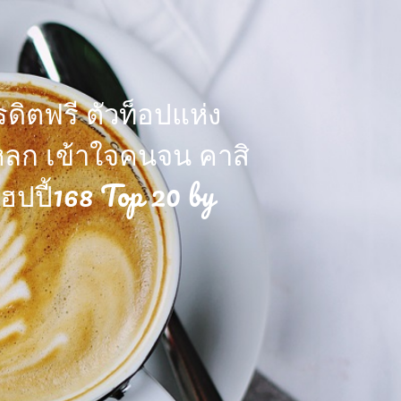
ิตฟรี ตัวท็อปแห่ง
หลก เข้าใจคนจน คาสิ
แฮปปี้168 Top 20 by