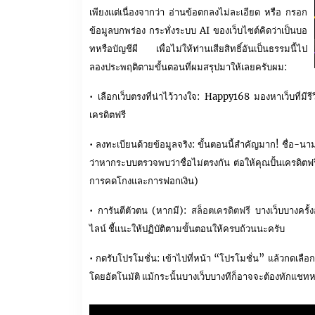
เพียงแต่เนื่องจากว่า อ่านข้อตกลงไม่ละเอียด หรือ กรอก
ข้อมูลบกพร่อง กระทั่งระบบ AI ของเว็บไซต์คิดว่าเป็นบอ
ทหรือบัญชีผี เพื่อไม่ให้ท่านเสียสิทธิ์อันเป็นธรรมนี้ไป
ลองประพฤติตามขั้นตอนที่ผมสรุปมาให้เลยครับผม:
• เลือกเว็บตรงที่น่าไว้วางใจ: Happy168 มองหาเว็บที่ม
เครดิตฟรี
• ลงทะเบียนด้วยข้อมูลจริง: ขั้นตอนนี้สำคัญมาก! ชื่อ-นาม
ว่าหากระบบตรวจพบว่าชื่อไม่ตรงกัน ต่อให้คุณปั้นเครดิตฟรี
การคดโกงและการฟอกเงิน)
• การันตีตัวตน (หากมี):
สล็อตเครดิตฟรี
บางเว็บบางครั้
ไลน์ ชี้แนะให้ปฏิบัติตามขั้นตอนให้ครบถ้วนนะครับ
• กดรับโปรโมชั่น: เข้าไปที่หน้า “โปรโมชั่น” แล้วกดเลือ
โดยอัตโนมัติ แม้กระนั้นบางเว็บบางทีก็อาจจะต้องทักแชทหา