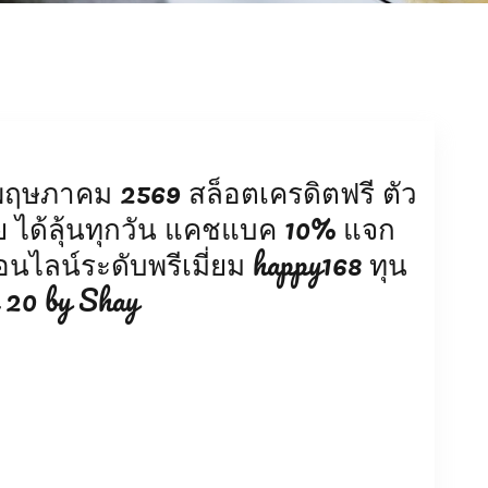
พฤษภาคม 2569 สล็อตเครดิตฟรี ตัว
ย ได้ลุ้นทุกวัน แคชแบค 10% แจก
ไลน์ระดับพรีเมี่ยม happy168 ทุน
p 20 by Shay