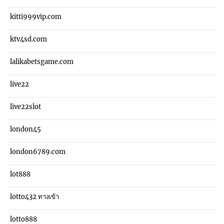
kitti999vip.com
ktv4sd.com
lalikabetsgame.com
live22
live22slot
london45
london6789.com
lot888
lotto432 ทางเข้า
lotto888