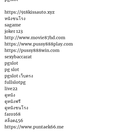
https://918kissauto.xyz
หนังชนโรง
sagame
joker 123
http://www.movie87hd.com
https://www.pussy888play.com
https://pussy888win.com
sexybaccarat
pgslot
pg slot
pgslot เว็บตรง
fullslotpg
live22
ดูหนัง
ดูหนังฟรี
ดูหนังชนโรง
faro168
สล็อต456
https://www.puntaek66.me