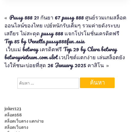
«
Pussy 888 21 กันยา 67 pussy 888 ศูนย์รวมเกมสล็อต
ออนไลน์ของไทย เปย์หนักรับเต็มๆ รวมค่ายดังระบบ
เสถียร ไม่สะดุด pussy 888 แจกโปรโมชั่นเครดิตฟรี
Top 85 by Venetta pussy888fun.asia
เว็บแม่ betway เครดิตฟรี Top 29 by Clara betway
betwayvietnam.com slot เวปไซต์แตกง่าย เล่นสล็อตยัง
ไงให้ชนะบ่อยที่สุด 26 January 2025 คาสิโน
»
ค้นหา
สำหรับ:
joker123
สล็อต168
สล็อตเว็บตรง แตกง่าย
สล็อตเว็บตรง