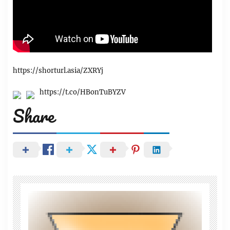
https://shorturl.asia/ZXRYj
https://t.co/HBonTuBYZV
Share