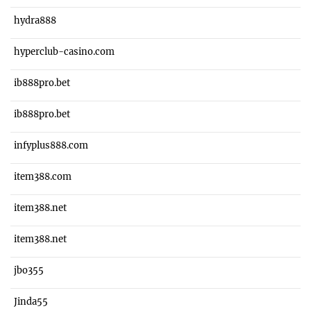
hydra888
hyperclub-casino.com
ib888pro.bet
ib888pro.bet
infyplus888.com
item388.com
item388.net
item388.net
jbo355
Jinda55