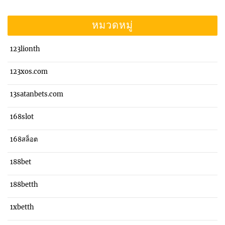
หมวดหมู่
123lionth
123xos.com
13satanbets.com
168slot
168สล็อต
188bet
188betth
1xbetth