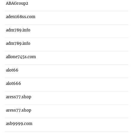
ABAGroup2
aden168ss.com
adm789.info
adm789.info
allone745s.com
alot66
alot666
aress77.shop
aress77.shop
asb9999.com