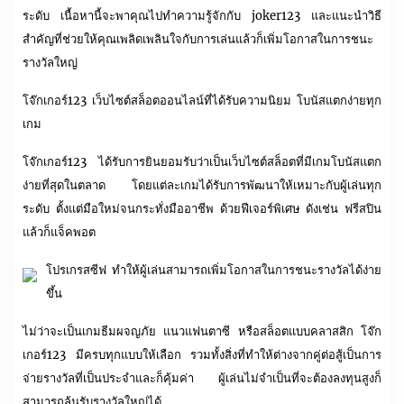
ระดับ เนื้อหานี้จะพาคุณไปทำความรู้จักกับ joker123 และแนะนำวิธี
สำคัญที่ช่วยให้คุณเพลิดเพลินใจกับการเล่นแล้วก็เพิ่มโอกาสในการชนะ
รางวัลใหญ่
โจ๊กเกอร์123 เว็บไซต์สล็อตออนไลน์ที่ได้รับความนิยม โบนัสแตกง่ายทุก
เกม
โจ๊กเกอร์123 ได้รับการยินยอมรับว่าเป็นเว็บไซต์สล็อตที่มีเกมโบนัสแตก
ง่ายที่สุดในตลาด โดยแต่ละเกมได้รับการพัฒนาให้เหมาะกับผู้เล่นทุก
ระดับ ตั้งแต่มือใหม่จนกระทั่งมืออาชีพ ด้วยฟีเจอร์พิเศษ ดังเช่น ฟรีสปิน
แล้วก็แจ็คพอต
โปรเกรสซีฟ ทำให้ผู้เล่นสามารถเพิ่มโอกาสในการชนะรางวัลได้ง่าย
ขึ้น
ไม่ว่าจะเป็นเกมธีมผจญภัย แนวแฟนตาซี หรือสล็อตแบบคลาสสิก โจ๊ก
เกอร์123 มีครบทุกแบบให้เลือก รวมทั้งสิ่งที่ทำให้ต่างจากคู่ต่อสู้เป็นการ
จ่ายรางวัลที่เป็นประจำและก็คุ้มค่า ผู้เล่นไม่จำเป็นที่จะต้องลงทุนสูงก็
สามารถลุ้นรับรางวัลใหญ่ได้