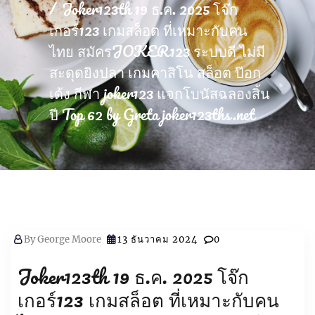
Joker123th 19 ธ.ค. 2025 โจ๊ก
เกอร์123 เกมสล็อต ที่เหมาะกับคน
ไทย สมัครJOKER123 ระบบดี ไม่มี
สะดุดยิงปลา เกมคาสิโน สล็อต ป๊อก
เด้ง กีฬา joker123 แจกโบนัสฉลองสิ้น
ปี Top 62 by Greta joker123ths.net
By
George Moore
13 ธันวาคม 2024
0
Joker123th 19 ธ.ค. 2025 โจ๊ก
เกอร์123 เกมสล็อต ที่เหมาะกับคน