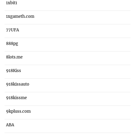
1xbit1
1xgameth.com
77UFA
888pg
8lots.me
918Kiss
918kissauto
918kissme
9kpluss.com
ABA