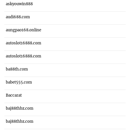
askyouwin888
audi688.com
aungpao168.online
autoslot16888.com
autoslot16888.com
ba88th.com
babet555.com
Baccarat
baj88thbz.com
baj88thbz.com