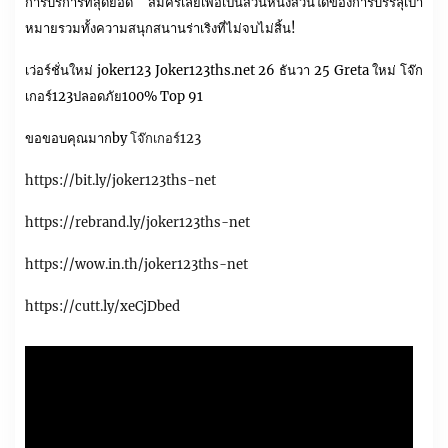
การบริการที่สุดยอด สมัครเลยเพื่อเป็นส่วนหนึ่งส่วนใดของการบรรลุเป้า
หมายรวมทั้งความสนุกสนานร่าเริงที่ไม่จบไม่สิ้น!
เว่อร์ชั่นใหม่ joker123 Joker123ths.net 26 ธันวา 25 Greta ใหม่ โจ๊ก
เกอร์123ปลอดภัย100% Top 91
ขอขอบคุณมากby
โจ๊กเกอร์123
https://bit.ly/joker123ths-net
https://rebrand.ly/joker123ths-net
https://wow.in.th/joker123ths-net
https://cutt.ly/xeCjDbed