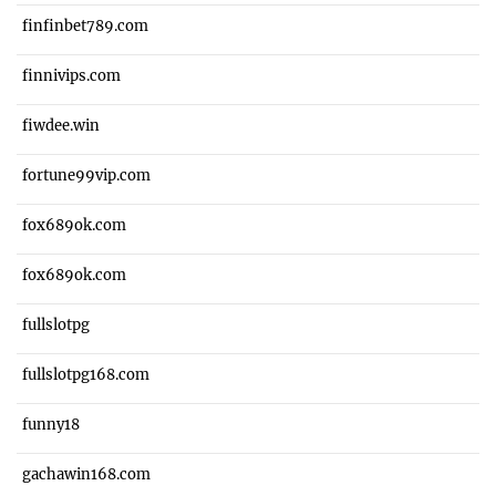
finfinbet789.com
finnivips.com
fiwdee.win
fortune99vip.com
fox689ok.com
fox689ok.com
fullslotpg
fullslotpg168.com
funny18
gachawin168.com