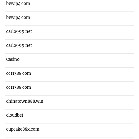
bwvip4.com
bwvip4.com
carlo999.net
carlo999.net
Casino
cc11388.com
cc11388.com
chinatown888.win
cloudbet
cupcake88x.com