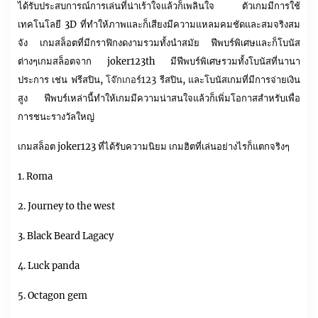
ได้รับประสบการณ์การเล่นที่น่าเร้าใจแล้วก็เพลินใจ ตัวเกมมีการใช้
เทคโนโลยี 3D ที่ทำให้ภาพและก็เสียงมีความแหลมคมชัดและสมจริงสม
จัง เกมสล็อตที่มีกราฟิกงดงามรวมทั้งนำสมัย ฟีพบร์พิเศษและก็โบนัส
ต่างๆเกมสล็อตจาก joker123th มีฟีพบร์พิเศษรวมทั้งโบนัสที่นานา
ประการ เช่น ฟรีสปิน,
โจ๊กเกอร์123
รีสปิน, และโบนัสเกมที่มีการจ่ายเงิน
สูง ฟีพบร์เหล่านี้ทำให้เกมมีความน่าสนใจแล้วก็เพิ่มโอกาสสำหรับเพื่อ
การชนะรางวัลใหญ่
เกมสล็อต joker123 ที่ได้รับความนิยม เกมฮิตที่เล่นอย่างไรก็แตกจริงๆ
1. Roma
2. Journey to the west
3. Black Beard Lagacy
4. Luck panda
5. Octagon gem