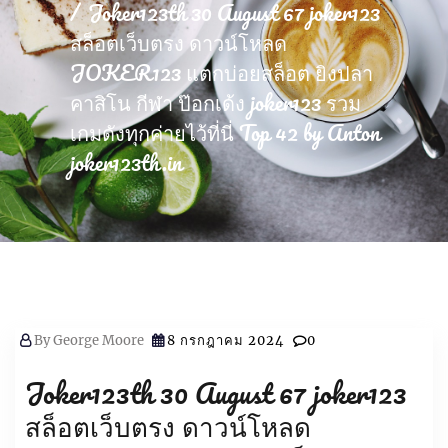
Joker123th 30 August 67 joker123
สล็อตเว็บตรง ดาวน์โหลด
JOKER123 แตกบ่อยสล็อต ยิงปลา
คาสิโน กีฬา ป๊อกเด้ง joker123 รวม
เกมดังทุกค่ายไว้ที่นี่ Top 42 by Anton
joker123th.in
By
George Moore
8 กรกฎาคม 2024
0
Joker123th 30 August 67 joker123
สล็อตเว็บตรง ดาวน์โหลด