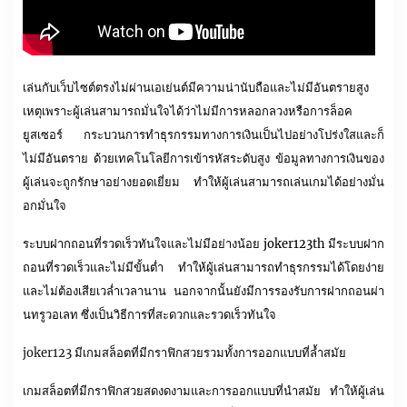
เล่นกับเว็บไซต์ตรงไม่ผ่านเอเย่นต์มีความน่านับถือและไม่มีอันตรายสูง
เหตุเพราะผู้เล่นสามารถมั่นใจได้ว่าไม่มีการหลอกลวงหรือการล็อค
ยูสเซอร์ กระบวนการทำธุรกรรมทางการเงินเป็นไปอย่างโปร่งใสและก็
ไม่มีอันตราย ด้วยเทคโนโลยีการเข้ารหัสระดับสูง ข้อมูลทางการเงินของ
ผู้เล่นจะถูกรักษาอย่างยอดเยี่ยม ทำให้ผู้เล่นสามารถเล่นเกมได้อย่างมั่น
อกมั่นใจ
ระบบฝากถอนที่รวดเร็วทันใจและไม่มีอย่างน้อย joker123th มีระบบฝาก
ถอนที่รวดเร็วและไม่มีขั้นต่ำ ทำให้ผู้เล่นสามารถทำธุรกรรมได้โดยง่าย
และไม่ต้องเสียเวล่ำเวลานาน นอกจากนั้นยังมีการรองรับการฝากถอนผ่า
นทรูวอเลท ซึ่งเป็นวิธีการที่สะดวกและรวดเร็วทันใจ
joker123
มีเกมสล็อตที่มีกราฟิกสวยรวมทั้งการออกแบบที่ล้ำสมัย
เกมสล็อตที่มีกราฟิกสวยสดงดงามและการออกแบบที่นำสมัย ทำให้ผู้เล่น