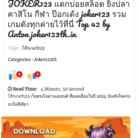
JOKER123 แตกบ่อยสล็อต ยิงปลา
คาสิโน กีฬา ป๊อกเด้ง joker123 รวม
เกมดังทุกค่ายไว้ที่นี่ Top 42 by
Anton joker123th.in
Tags :
โจ๊กเกอร์123
Categories :
Joker123th
0
0
Read Time:
4 Minute, 50 Second
โจ๊กเกอร์123
เว็บตรงไม่ผ่านเอเย่นต์ ที่ยอดเยี่ยมในปี 2024 บันเทิงใจครบ
จบในที่เดียว