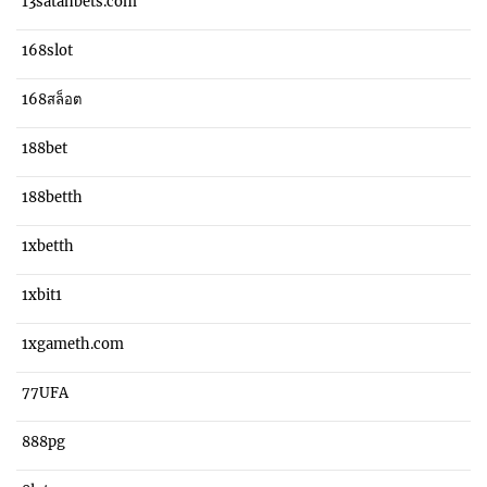
13satanbets.com
168slot
168สล็อต
188bet
188betth
1xbetth
1xbit1
1xgameth.com
77UFA
888pg