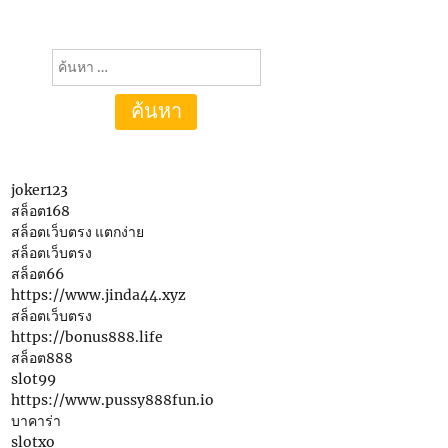
ค้นหา
สำหรับ:
joker123
สล็อต168
สล็อตเว็บตรง แตกง่าย
สล็อตเว็บตรง
สล็อต66
https://www.jinda44.xyz
สล็อตเว็บตรง
https://bonus888.life
สล็อต888
slot99
https://www.pussy888fun.io
บาคาร่า
slotxo