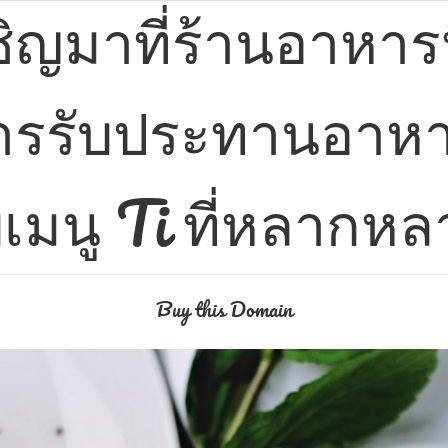
ชิญมาที่ร้านอาหารหิ
รับประทานอาหารท
ับเมนู Ti ที่หลากห
Buy this Domain