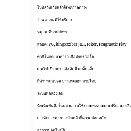
โบนัสวันเกิดแล้วก็เทศกาลต่างๆ
จำพวกเกมที่ให้บริการ
หมู่เกมที่นานัปการ
สล็อต: PG,
kingxxxbet
JILI, Joker, Pragmatic Play
คาสิโนสด: บาคาร่า เสือมังกร ไฮโล
เกมไพ่: ป๊อกกระเด้ง ดัมมี่ แบล็กแจ็ก
กีฬา: พนันบอล บาสเกตบอล มวยไทย
ระบบทดลองเล่น
นักเดิมพันมือใหม่สามารถใช้ระบบทดสอบเล่นฟรีก่อนลงเงินจริ
การจัดการทางการเงินแล้วก็ความปลอดภัย
ธุรกรรมอัตโนมัติ