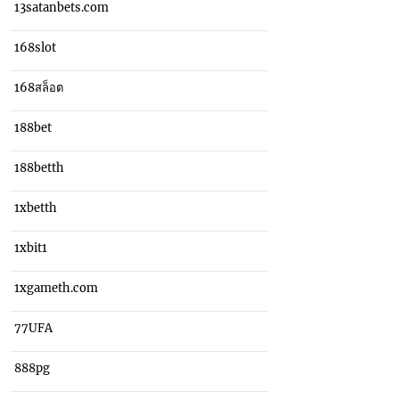
13satanbets.com
168slot
168สล็อต
188bet
188betth
1xbetth
1xbit1
1xgameth.com
77UFA
888pg