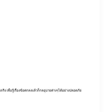
ง เพื่อรู้เรื่องข้อตกลงแล้วก็กลอุบายต่างๆได้อย่างปลอดภัย