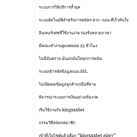
ระบบการให้บริการล้ำยุค
ระบบอัตโนมัติสำหรับการสมัคร ฝาก-ถอน ที่เร็วทันใจ
อินเทอร์เฟซที่ใช้งานง่าย รองรับหลายภาษา
มีคณะทำงานดูแลตลอด 24 ชั่วโมง
ไม่มีอันตราย มั่นอกมั่นใจทุกการพนัน
ระบบเข้ารหัสข้อมูลแบบ SSL
ไม่เปิดเผยข้อมูลลูกค้าแก่มือที่สาม
พิจารณาระบบการเงินอย่างเข้มงวด
เริ่มใช้งานกับ kingxxxbet
กรรมวิธีสมัครสมาชิก
เข้าที่เว็บไซต์แล้วเลือก “kingxxxbet สมัคร”