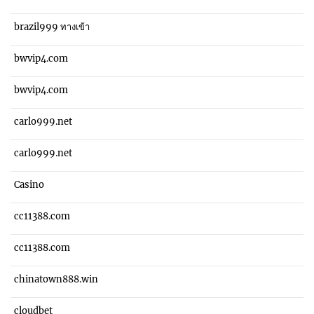
brazil999 ทางเข้า
bwvip4.com
bwvip4.com
carlo999.net
carlo999.net
Casino
cc11388.com
cc11388.com
chinatown888.win
cloudbet