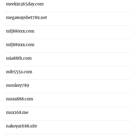
meekin365day.com
megawaysbet789.net
mfj889xx.com
mfj889xx.com
mia88th.com
mib555s.com
monkey789
moza888.com
msx168.me
nakoya1688.site