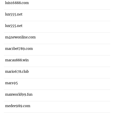
luis16888.com
lux555.net
lux555.net
m4newonline.com
mac1bet789.com
macau888.win
mario678.club
mars95
maxworld99.fun
medee989.com