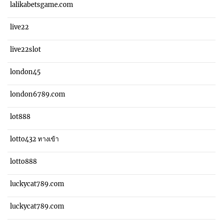
lalikabetsgame.com
live22
live22slot
london45
london6789.com
lot888
lotto432 ทางเข้า
lotto888
luckycat789.com
luckycat789.com