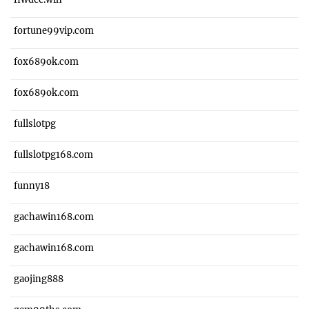
fortune99vip.com
fox689ok.com
fox689ok.com
fullslotpg
fullslotpg168.com
funny18
gachawin168.com
gachawin168.com
gaojing888