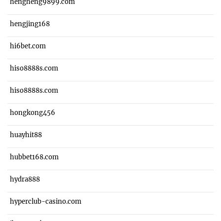
hengheng9899.com
hengjing168
hi6bet.com
hiso8888s.com
hiso8888s.com
hongkong456
huayhit88
hubbet168.com
hydra888
hyperclub-casino.com