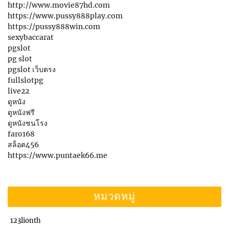
http://www.movie87hd.com
https://www.pussy888play.com
https://pussy888win.com
sexybaccarat
pgslot
pg slot
pgslot เว็บตรง
fullslotpg
live22
ดูหนัง
ดูหนังฟรี
ดูหนังชนโรง
faro168
สล็อต456
https://www.puntaek66.me
หมวดหมู่
123lionth