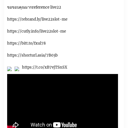
ขอขอบคุณมากreference
live22
https://rebrand.ly/live22slot-me
https://cutly.info/live22slot-me
https://bitt.to/fxul78
https://shorturl.asia/7B03b
https://t.co/xB7vjTSnSX