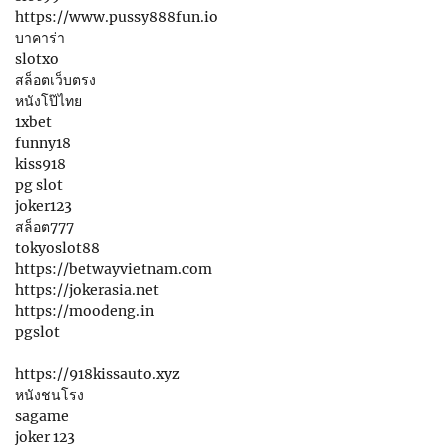
https://www.pussy888fun.io
บาคาร่า
slotxo
สล็อตเว็บตรง
หนังโป๊ไทย
1xbet
funny18
kiss918
pg slot
joker123
สล็อต777
tokyoslot88
https://betwayvietnam.com
https://jokerasia.net
https://moodeng.in
pgslot
https://918kissauto.xyz
หนังชนโรง
sagame
joker 123