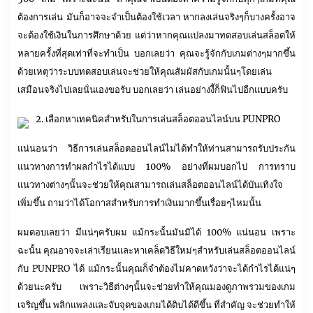
ต้องการเล่น มันก็อาจจะจำเป็นต้องใช้เวลา หากลงเล่นจริงๆก็บางครั้งอาจ
จะต้องใช้เงินในการศึกษาด้วย แต่ว่าหากคุณแปลงมาทดสอบเล่นสล็อตให้
หลายครั้งที่สุดเท่าที่จะทำเป็น บอกเลยว่า คุณจะรู้จักกับเกมต่างๆมากขึ้น
ด้วยเหตุว่าระบบทดสอบเล่นจะช่วยให้คุณสัมผัสกับเกมนั้นๆโดยเล่น
เสมือนจริงไปเลยนั่นเองขอรับ บอกเลยว่า เล่นอย่างงี้ก็ฟินไปอีกแบบครับ
2. เลือกหาเทคนิคสำหรับในการเล่นสล็อตออนไลน์บน PUNPRO
แน่นอนว่า วิธีการเล่นสล็อตออนไลน์ไม่ได้ทำให้ท่านสามารถรับประกัน
แนวทางการทำผลกำไรได้แบบ 100% อย่างที่ผมบอกไป การทราบ
แนวทางต่างๆนั้นจะช่วยให้คุณสามารถเล่นสล็อตออนไลน์ได้บันเทิงใจ
เพิ่มขึ้น ถามว่าได้โอกาสสำหรับการทำเงินมากขึ้นเรื่อยๆไหมนั้น
ผมตอบเลยว่า มีแน่ๆครับผม แม้กระนั้นมันมิได้ 100% แน่นอน เพราะ
ฉะนั้น คุณอาจจะเล่าเรียนและหาเคล็ดวิธีใหม่ๆสำหรับเล่นสล็อตออนไลน์
กับ
PUNPRO
ได้ แม้กระนั้นคุณก็จำต้องไม่คาดหวังว่าจะได้กำไรได้แน่ๆ
ด้วยนะครับ เพราะวิธีต่างๆนั้นจะช่วยทำให้คุณมองดูภาพรวมของเกม
เจริญขึ้น พลิกแพลงและจับจุดของเกมได้ดิบได้ดีขึ้น ที่สำคัญ จะช่วยทำให้