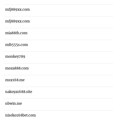
mfj889xx.com
mfj889xx.com
mia88th.com
mib555s.com
monkey789
moza888.com
msx168.me
nakoya1688.site
nbwin.me
niseko168bet.com