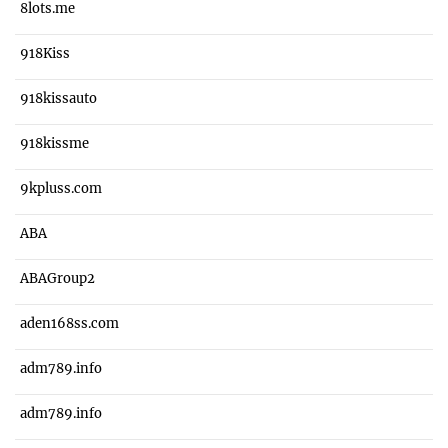
8lots.me
918Kiss
918kissauto
918kissme
9kpluss.com
ABA
ABAGroup2
aden168ss.com
adm789.info
adm789.info