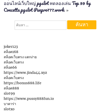
ออนไลน์เว็บใหญ่ pgslot ทดลองเล่น Top 99 by
Concetta pgslot Punpro777.work
»
ค้นหา
สำหรับ:
joker123
สล็อต168
สล็อตเว็บตรง แตกง่าย
สล็อตเว็บตรง
สล็อต66
https://www.jinda44.xyz
สล็อตเว็บตรง
https://bonus888.life
สล็อต888
slot99
https://www.pussy888fun.io
บาคาร่า
slotxo