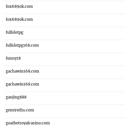
fox689ok.com
fox689ok.com
fullslotpg
fullslotpg168.com
funny18
gachawin168.com
gachawin168.com
gaojing888
gem99ths.com
goatbetroyalcasino.com