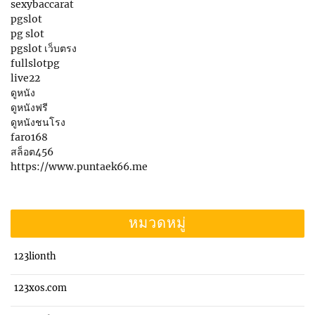
sexybaccarat
pgslot
pg slot
pgslot เว็บตรง
fullslotpg
live22
ดูหนัง
ดูหนังฟรี
ดูหนังชนโรง
faro168
สล็อต456
https://www.puntaek66.me
หมวดหมู่
123lionth
123xos.com