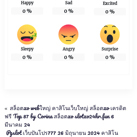
Happy
Sad
Excited
0
%
0
%
0
%
Sleepy
Angry
Surprise
0
%
0
%
0
%
«
สล็อตxo webใหญ่ คาสิโนเว็บใหญ่ สล็อตxo เครดิต
ฟรี Top 87 by Corina สล็อตxo slotxo24hr.fun 6
มีนาคม 24
Pgslot เว็บปันโปร777 26 มิถุนายน 2024 คาสิโน