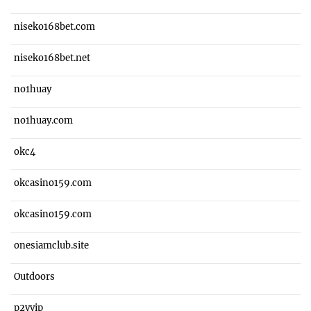
niseko168bet.com
niseko168bet.net
no1huay
no1huay.com
okc4
okcasino159.com
okcasino159.com
onesiamclub.site
Outdoors
p2vvip