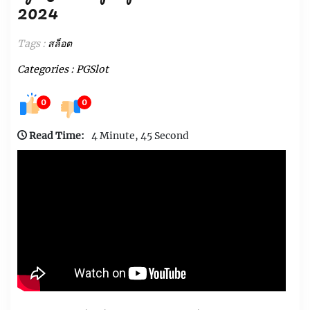
2024
Tags :
สล็อต
Categories :
PGSlot
0
0
Read Time:
4 Minute, 45 Second