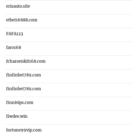
erisauto.site
etbet16888.com
FAFA123
faro168
fcharoenkit168.com
finfinbet789.com
finfinbet789.com
finnivips.com
fiwdee.win
fortune99vip.com