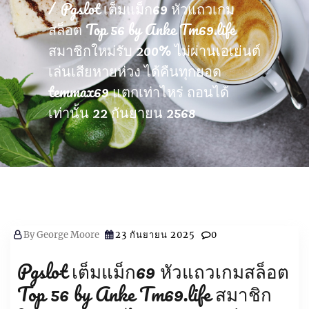
Pgslot เต็มแม็ก69 หัวแถวเกม
สล็อต Top 56 by Anke Tm69.life
สมาชิกใหม่รับ 200% ไม่ผ่านเอเย่นต์
เล่นเสียหายห่วง ได้คืนทุกยอด
temmax69 แตกเท่าไหร่ ถอนได้
เท่านั้น 22 กันยายน 2568
By
George Moore
23 กันยายน 2025
0
Pgslot เต็มแม็ก69 หัวแถวเกมสล็อต
Top 56 by Anke Tm69.life สมาชิก