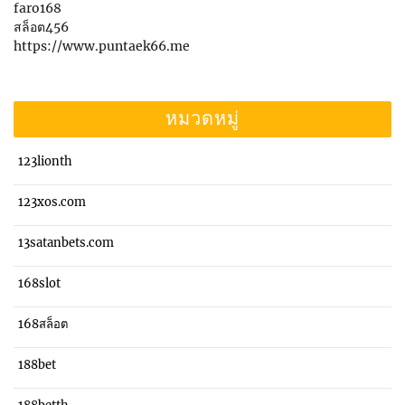
faro168
สล็อต456
https://www.puntaek66.me
หมวดหมู่
123lionth
123xos.com
13satanbets.com
168slot
168สล็อต
188bet