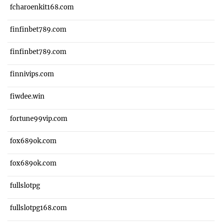
fcharoenkit168.com
finfinbet789.com
finfinbet789.com
finnivips.com
fiwdee.win
fortune99vip.com
fox689ok.com
fox689ok.com
fullslotpg
fullslotpg168.com