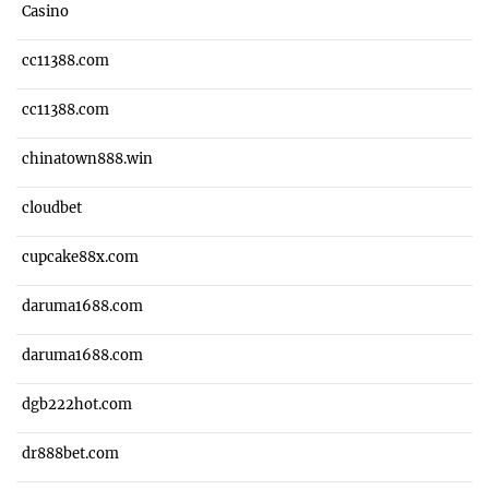
Casino
cc11388.com
cc11388.com
chinatown888.win
cloudbet
cupcake88x.com
daruma1688.com
daruma1688.com
dgb222hot.com
dr888bet.com