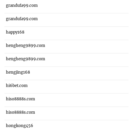
grandufa99.com
grandufa99.com
happy168
hengheng9899.com
hengheng9899.com
hengjing168
hi6bet.com
hiso8888s.com
hiso8888s.com
hongkong456