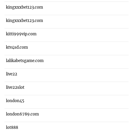
kingxxxbet123.com
kingxxxbet123.com
kitti999vip.com
ktv4sd.com
lalikabetsgame.com
live22
live22slot
london45
london6789.com
lot888