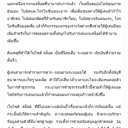
นอกเหนือจากเกมสล็อตที่นานาประการแล้ว เว็บสล็อตออนไลน์คุณภาพ
ยังมอบ โบนัสและโปรโมชั่นเยอะมาก เพื่อเพิ่มช่องทางให้ผู้เล่นทำกำไร
อาทิเช่น โบนัสเครดิตฟรีสำหรับสมาชิกใหม่, โบนัสฝากเงินหนแรก, โปร
โมชั่นคืนยอดเสีย แล้วก็กิจกรรมแจกของรางวัลต่างๆซึ่งช่วยให้ผู้เล่นมีทุน
เพิ่มสำหรับในการต่อยอดรวมทั้งสนุกไปกับการเล่นเกมสล็อตได้ช้านาน
เพิ่มขึ้น
ต้นเหตุที่ทำให้เว็บไซต์ สล็อต เป็นที่นิยมคือ ระบบฝาก-เบิกเงินที่ง่ายรวม
ทั้งเร็ว
ผู้เล่นสามารถทำรายการฝาก-ถอนผ่านระบบออโต้ รองรับอีกทั้งบัญชี
ธนาคารและก็ทรูวอลเล็ต ทำให้ไม่เสียเวล่ำเวลาและไม่จะต้องรอคอยคิว
ในการทำธุรกรรม กระบวนการทำธุรกรรมที่เร็วนี้ช่วยทำให้ผู้เล่นจุด
โฟกัสกับการเล่นเกมแล้วก็กำหนดแผนการลงทุนก้าวหน้ายิ่งขึ้น
เว็บไซต์ สล็อต ที่ดีไม่เฉพาะแต่เน้นย้ำเรื่องเกมแล้วก็การเงินแค่นั้น แม้
กระนั้นยังให้ความสำคัญกับ ความปลอดภัยของผู้เล่น ด้วยระบบรักษา
ข้อมูลส่วนตัวที่มีมาตรฐานสูง รวมทั้งการช่วยสนับสนุนลูกค้าตลอด 24