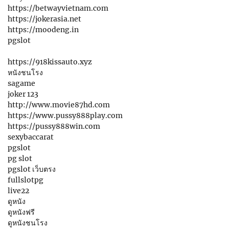
https://betwayvietnam.com
https://jokerasia.net
https://moodeng.in
pgslot
https://918kissauto.xyz
หนังชนโรง
sagame
joker 123
http://www.movie87hd.com
https://www.pussy888play.com
https://pussy888win.com
sexybaccarat
pgslot
pg slot
pgslot เว็บตรง
fullslotpg
live22
ดูหนัง
ดูหนังฟรี
ดูหนังชนโรง