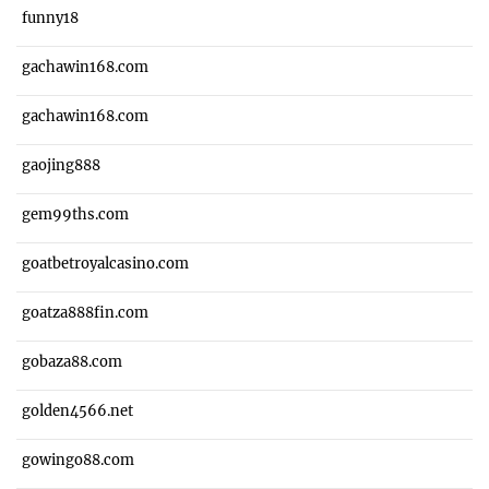
funny18
gachawin168.com
gachawin168.com
gaojing888
gem99ths.com
goatbetroyalcasino.com
goatza888fin.com
gobaza88.com
golden4566.net
gowingo88.com