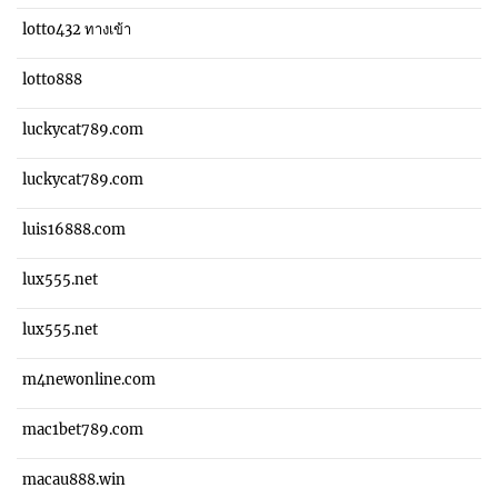
lotto432 ทางเข้า
lotto888
luckycat789.com
luckycat789.com
luis16888.com
lux555.net
lux555.net
m4newonline.com
mac1bet789.com
macau888.win