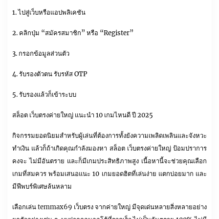
1. ไปสู่เว็บหรือแอปพลิเคชัน
2. คลิกปุ่ม “สมัครสมาชิก” หรือ “Register”
3. กรอกข้อมูลส่วนตัว
4. รับรองตัวตน รับรหัส OTP
5. รับรองแล้วก็เข้าระบบ
สล็อต เว็บตรงค่ายใหญ่ แนะนำ 10 เกมไหนดี ปี 2025
กิจกรรมยอดนิยมสำหรับผู้เล่นที่ต้องการทั้งยังความเพลิดเพลินและจังหวะ
ทำเงิน แล้วก็ถ้าเกิดคุณกำลังมองหา สล็อต เว็บตรงค่ายใหญ่ ป้อมปราการ
คงจะ ไม่มีอันตราย และก็มีเกมประสิทธิภาพสูง เนื้อหานี้จะช่วยคุณเลือก
เกมที่สมควร พร้อมเสนอแนะ 10 เกมยอดฮิตที่เล่นง่าย แตกบ่อยมาก และ
มีฟีพบร์พิเศษล้นหลาม
เลือกเล่น
temmax69
เว็บตรง จากค่ายใหญ่ มีจุดเด่นหลายสิ่งหลายอย่าง