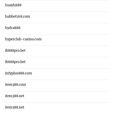
huayhit88
hubbet168.com
hydra888
hyperclub-casino.com
ib888pro.bet
ib888pro.bet
infyplus888.com
item388.com
item388.net
item388.net