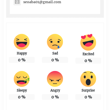
seoaba01@gmail.com
Happy
Sad
Excited
0
%
0
%
0
%
Sleepy
Angry
Surprise
0
%
0
%
0
%