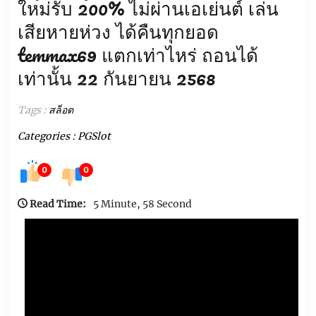
ใหม่รับ 200% ไม่ผ่านเอเย่นต์ เล่น
เสียหายห่วง ได้คืนทุกยอด
temmax69 แตกเท่าไหร่ ถอนได้
เท่านั้น 22 กันยายน 2568
Tags :
สล็อต
Categories :
PGSlot
0
0
Read Time:
5 Minute, 58 Second