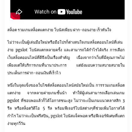
สล็อต รวมเกมสล็อตแตกง่าย โบนัสเพียบ ฝาก-ถอนง่าย เร็วทันใจ
ไม่ว่าจะเป็นผู้เล่นมือใหม่หรือมือโปรก็ต่างสนใจเกมสล็อตออนไลน์ที่เล่น
ง่าย pgslot โบนัสแตกหลายครั้ง และสามารถได้กำไรได้จริง การเลือก
เว็บสล็อตออนไลน์ที่ดีจึงเป็นเรื่องสำคัญ เนื่องจากว่าเว็บที่มีคุณภาพไม่
เพียงแต่ให้บริการเกมที่นานาประการ แต่ยังมอบความสบายสบายใน
ประเด็นการฝาก-ถอนเงินที่เร็วไว
หนึ่งในจุดแข็งของเว็บไซต์สล็อตออนไลน์สมัยใหม่เป็น การรวมเกมสล็อต
แตกง่าย จากหลายค่ายเกมชั้นนำ ทำให้ผู้เล่นสามารถเลือกเล่นเกม
pgslot ที่ชอบพอแล้วก็ได้โอกาสชนะสูง ไม่ว่าจะเป็นเกมแนวคลาสสิก 3
รีล หรือสล็อตวิดีโอ 5 รีล พร้อมฟีเจอร์โบนัสต่างๆที่ช่วยเพิ่มโอกาสได้
กำไร ไม่ว่าจะเป็นฟรีสปิน,
pgslot
โบนัสแจ็คพอต หรือฟีเจอร์พิเศษที่แตก
ง่ายทุกวี่วัน