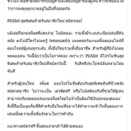
ชั่วโมง เพื่อช่วยจัดการกับปัญหาและตอบปัญหาของผู้เล่น ทำให้เชื่อมั่นได้
ว่าการลงทุนทุกบาทอยู่ในมือที่ปลอดภัย
PGSlot สุดพิเศษสำหรับสมาชิกใหม่ สมัครเลย!
แม้เอ่ยถึงเกมสล็อตที่แตกง่าย โบนัสเยอะ รวมทั้งมีระบบระเบียบเล่นที่ทัน
สมัย คงไม่มีใครไม่เคยรู้ temmax69 แพลตฟอร์มเกมสล็อตออนไลน์ที่
ตอบโจทย์ผู้เล่นทุกระดับ ทั้งมือใหม่รวมทั้งมืออาชีพ สำหรับผู้ที่ยังไม่เคย
ทดลองเล่น วันนี้นับว่าเป็นโอกาสทอง เพราะว่า PGSlot มีโปรโมชั่นสุด
พิเศษสำหรับสมาชิกใหม่ที่สมัครวันนี้ รับสิทธิประโยชน์ล้นหลามโดย
ทันที
สำหรับผู้เล่นใหม่ สล็อต มอบโปรโมชั่นต้อนรับสุดพิเศษทันทีข้างหลัง
สมัครสมาชิก ไม่ว่าจะเป็น เครดิตฟรี หรือโบนัสต้อนรับที่ช่วยให้ผู้เล่น
สามารถเริ่มทดลองเล่นเกมสล็อตโดยไม่จำเป็นต้องใช้เงินทุนของตนเอง
สิ่งนี้ถือเป็นจุดเริ่มที่ดีสำหรับมือใหม่ที่อยากได้ทำความเข้าใจขั้นตอนการ
เล่นสล็อต รวมทั้งเพิ่มจังหวะในการทำเงิน
แนวทางสมัครฟรี ขั้นตอนง่ายๆทำได้ด้วยตนเอง