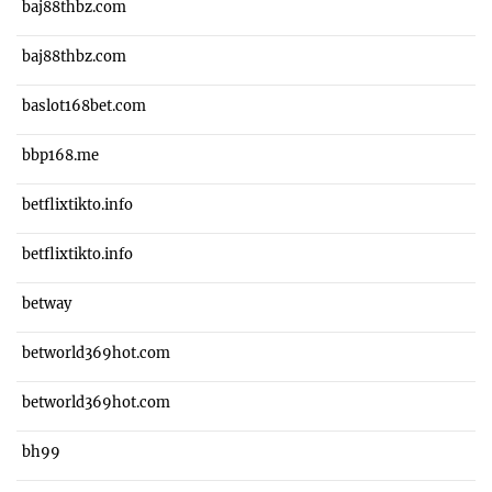
baj88thbz.com
baj88thbz.com
baslot168bet.com
bbp168.me
betflixtikto.info
betflixtikto.info
betway
betworld369hot.com
betworld369hot.com
bh99