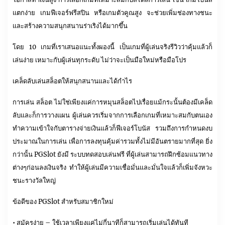
แตกง่าย เกมฟีเจอร์ฟรีสปิน หรือเกมตัวคูณสูง จะช่วยเพิ่มช่องทางชนะ
และสร้างความสนุกสนานร่าเริงได้มากขึ้น
โดย 10 เกมที่เราเสนอแนะทั้งผองนี้ เป็นเกมที่ผู้เล่นจริงรีวิวว่าคุ้มแล้วก็
เล่นง่าย เหมาะกับผู้เล่นทุกระดับ ไม่ว่าจะเป็นมือใหม่หรือมือโปร
เคล็ดลับเล่นสล็อตให้สนุกสนานและได้กำไร
การเล่น สล็อต ไม่ใช่เพียงแค่การหมุนสล็อตไปเรื่อยแม้กระนั้นต้องมีเคล็ด
ลับและก็การวางแผน ผู้เล่นควรเริ่มจากการเลือกเกมที่เหมาะสมกับตนเอง
ทำความเข้าใจกับตารางจ่ายเงินแล้วก็ฟีเจอร์โบนัส รวมถึงการกำหนดงบ
ประมาณในการเล่น เพื่อการลงทุนคุ้มค่ารวมทั้งไม่มีอันตรายมากที่สุด ยิ่ง
กว่านั้น PGSlot ยังมี ระบบทดสอบเล่นฟรี ที่ผู้เล่นสามารถฝึกซ้อมแนวทาง
ต่างๆก่อนลงเงินจริง ทำให้ผู้เล่นมีความเชื่อมั่นและมั่นใจแล้วก็เพิ่มจังหวะ
ชนะรางวัลใหญ่
ข้อดีของ PGSlot สำหรับสมาชิกใหม่
• สมัครง่าย – ใช้เวลาเพียงแค่ไม่กี่นาทีก็สามารถเริ่มเล่นได้ทันที