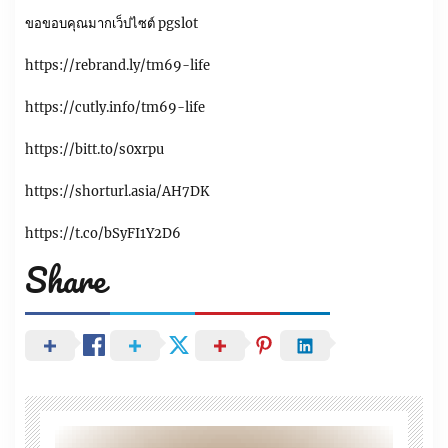
ขอขอบคุณมากเว็ปไซต์
pgslot
https://rebrand.ly/tm69-life
https://cutly.info/tm69-life
https://bitt.to/s0xrpu
https://shorturl.asia/AH7DK
https://t.co/bSyFI1Y2D6
Share