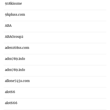
918kissme
9kpluss.com
ABA
ABAGroup2
aden168ss.com
adm789.info
adm789.info
allone745s.com
alot66
alot666