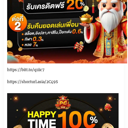
https://bitt.to/q1iic7
https://shorturl.asia/2C49S