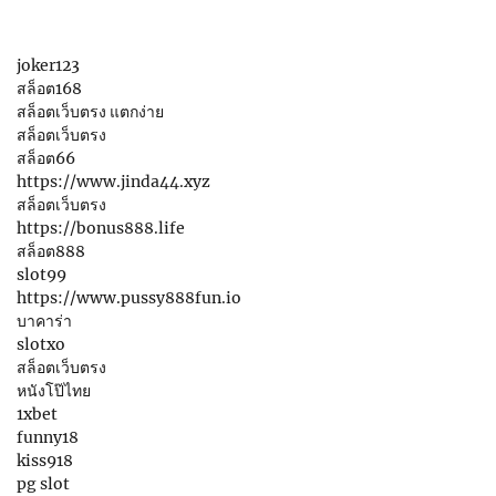
joker123
สล็อต168
สล็อตเว็บตรง แตกง่าย
สล็อตเว็บตรง
สล็อต66
https://www.jinda44.xyz
สล็อตเว็บตรง
https://bonus888.life
สล็อต888
slot99
https://www.pussy888fun.io
บาคาร่า
slotxo
สล็อตเว็บตรง
หนังโป๊ไทย
1xbet
funny18
kiss918
pg slot