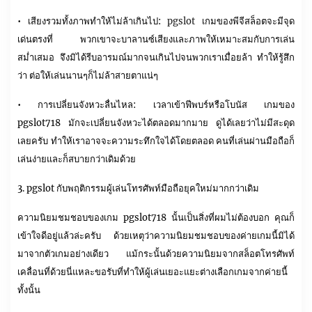
• เสียงรวมทั้งภาพทำให้ไม่ล้าเกินไป:
pgslot
เกมของพีจีสล็อตจะมีจุด
เด่นตรงที่ พวกเขาจะบาลานซ์เสียงและภาพให้เหมาะสมกับการเล่น
สม่ำเสมอ จึงมิได้รีบอารมณ์มากจนเกินไปจนพวกเราเมื่อยล้า ทำให้รู้สึก
ว่า ต่อให้เล่นนานๆก็ไม่ล้าสายตาแน่ๆ
• การเปลี่ยนจังหวะลื่นไหล: เวลาเข้าฟีพบร์หรือโบนัส เกมของ
pgslot718 มักจะเปลี่ยนจังหวะได้ตลอดมากมาย ดูได้เลยว่าไม่มีสะดุด
เลยครับ ทำให้เราอาจจะความระทึกใจได้โดยตลอด คนที่เล่นผ่านมือถือก็
เล่นง่ายและก็สบายกว่าเดิมด้วย
3. pgslot กับพฤติกรรมผู้เล่นโทรศัพท์มือถือยุคใหม่มากกว่าเดิม
ความนิยมชมชอบของเกม pgslot718 นั้นเป็นสิ่งที่ผมไม่ต้องบอก คุณก็
เข้าใจดีอยู่แล้วล่ะครับ ด้วยเหตุว่าความนิยมชมชอบของค่ายเกมนี้มิได้
มาจากตัวเกมอย่างเดียว แม้กระนั้นด้วยความนิยมจากสล็อตโทรศัพท์
เคลื่อนที่ด้วยนี่แหละขอรับที่ทำให้ผู้เล่นเยอะแยะต่างเลือกเกมจากค่ายนี้
ทั้งนั้น