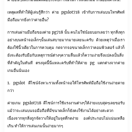
เหตุผลที่ทำให้ผู้เล่นรู้สึกว่า ค่าย pgslot718 เข้ากับการเล่นบนโทรศัพท์
มือถือมากยิ่งกว่าค่ายอื่น?
การเล่นผ่านมือถือของค่าย pg718 นั้น คนไม่ใช่น้อยบอกเลยว่า ทุกสิ่งทุก
อย่างบนหน้าจอเล็กๆนั้นเล่นสบายมากมายเลยนะครับ ด้วยเหตุว่าเมื่อเรา
ต้องใช้นิ้วเดียวในการควบคุม กดจากจอขนาดเล็กกว่าคอมพิวเตอร์ แล้วก็
ยังจะต้องรับมือกับเหตุการณ์ต่างๆความลื่นแล้วก็ความง่ายจึงแปลงเป็นสิ่ง
ที่สำคัญในทันที ตรงจุดนี้นี่แหละครับที่ทำให้ค่าย pg แตกต่างจากค่าย
เกมอื่นนั่นเอง
1. pgslot ดีไซน์จังหวะรวมทั้งหน้าจอให้โทรศัพท์มือถือใช้งานง่ายดาย
กว่า
ค่ายเกม pgslot718 ดีไซน์การใช้แรงงานต่างๆให้ง่ายแบบสุดๆเลยขอรับ
แม้ว่าจะเล่นบนจอมือถือที่มีขนาดเล็กก็ยังคงใช้งานได้อย่างสะดวก
เนื่องจากทุกสิ่งถูกจัดวางให้อยู่ในจุดที่กดง่าย องค์ประกอบไม่แน่นเหลือ
เกิน ทำให้การเล่นเกมนั้นง่ายมากๆ