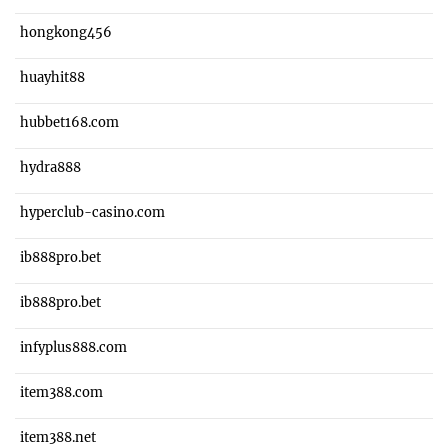
hongkong456
huayhit88
hubbet168.com
hydra888
hyperclub-casino.com
ib888pro.bet
ib888pro.bet
infyplus888.com
item388.com
item388.net