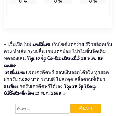
0
%
0
%
0
%
«
เว็บเปิดใหม่ sretthi99 เว็บไซต์แตกง่าย รีวิวสล็อตเว็บ
ตรง น่าเล่น ระบบลื่น เกมแตกบ่อย โปรโมชั่นจัดเต็ม
ทดลองเล่น Top 10 by Cortez st99.club 26 พ.ค. 69
casino
918kissme แจกเครดิตฟรี ถอนเงินออกได้จริง ทุกยอด
ฝากรับ 1,000 บาท ระบบดี ไม่สะดุด สล็อตจบที่เดียว
918kiss กดรับเครดิตฟรีได้เอง Top 39 by Hong
Allbet24hr.live 21 พ.ค. 2569
»
ค้นหา
สำหรับ: