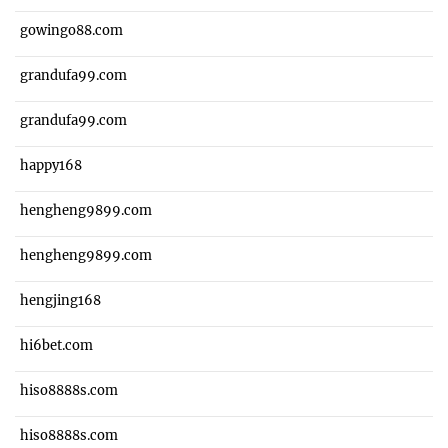
gowingo88.com
grandufa99.com
grandufa99.com
happy168
hengheng9899.com
hengheng9899.com
hengjing168
hi6bet.com
hiso8888s.com
hiso8888s.com