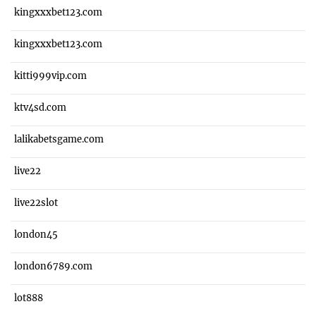
kingxxxbet123.com
kingxxxbet123.com
kitti999vip.com
ktv4sd.com
lalikabetsgame.com
live22
live22slot
london45
london6789.com
lot888