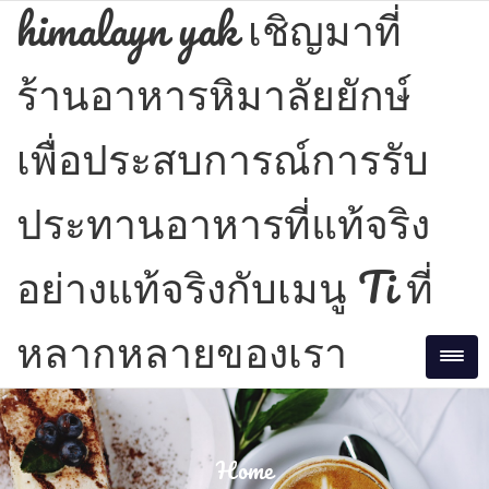
Skip
himalayn yak เชิญมาที่
to
content
ร้านอาหารหิมาลัยยักษ์
เพื่อประสบการณ์การรับ
ประทานอาหารที่แท้จริง
อย่างแท้จริงกับเมนู Ti ที่
หลากหลายของเรา
Tog
Home