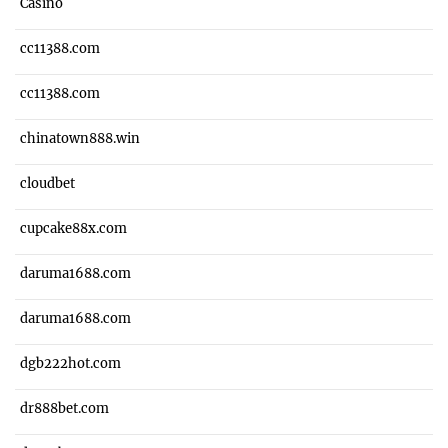
Casino
cc11388.com
cc11388.com
chinatown888.win
cloudbet
cupcake88x.com
daruma1688.com
daruma1688.com
dgb222hot.com
dr888bet.com