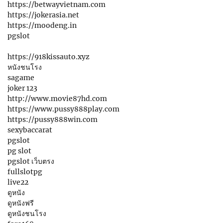
https://betwayvietnam.com
https://jokerasia.net
https://moodeng.in
pgslot
https://918kissauto.xyz
หนังชนโรง
sagame
joker 123
http://www.movie87hd.com
https://www.pussy888play.com
https://pussy888win.com
sexybaccarat
pgslot
pg slot
pgslot เว็บตรง
fullslotpg
live22
ดูหนัง
ดูหนังฟรี
ดูหนังชนโรง