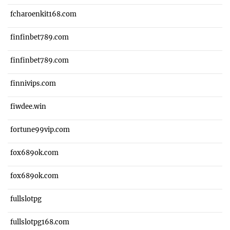
fcharoenkit168.com
finfinbet789.com
finfinbet789.com
finnivips.com
fiwdee.win
fortune99vip.com
fox689ok.com
fox689ok.com
fullslotpg
fullslotpg168.com