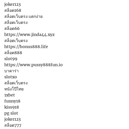
joker123
สล็อต168
สล็อตเว็บตรง แตกง่าย
สล็อตเว็บตรง
สล็อต66
https://www.jinda44.xyz
สล็อตเว็บตรง
https://bonus888.life
สล็อต888
slot99
https://www.pussy888fun.io
บาคาร่า
slotxo
สล็อตเว็บตรง
หนังโป๊ไทย
1xbet
funny18
kiss918
pg slot
joker123
สล็อต777