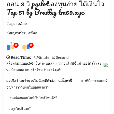
ถอน 3 วิ pgslot ลงทุนง่าย ได้เงินไว
Top 51 by Bradley tm69.xyz
Tags :
สล็อต
Categories :
สล็อต
0
0
Read Time:
5 Minute, 14 Second
สล็อต
temmax69 เว็บตรง วอเลท ฝากถอนไม่มีขั้นต่ำ ออโต้ เร็ว ลง
ทะเบียนสมัครสมาชิกใหม่ รับเครดิตฟรี
ผมเชื่อว่าคนจำนวนไม่น้อยที่กำลังอ่านเนื้อหานี้ บางทีก็อาจจะเคยมี
ปัญหาราวกับผมในตอนแรกว่า
“เล่นสล็อตออนไลน์เว็บไซต์ไหนดี?”
“จะถูกโกงไหม?”