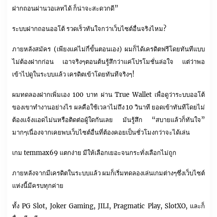
ฝากถอนผ่านวอเลทได้ ก็น่าจะสะดวกดี”
ระบบฝากถอนออโต้ รวดเร็วทันใจกว่าเว็บไซต์อื่นจริงไหม?
ภายหลังสมัคร (เพียงแค่ไม่กี่ขั้นตอนเอง) ผมก็ได้เครดิตฟรีโดยทันทีแบบ
ไม่ต้องฝากก่อน เอาจริงๆตอนต้นรู้สึกว่าแค่โปรโมชั่นล่อใจ แต่ว่าพอ
เข้าไปดูในระบบแล้ว เครดิตเข้าโดยทันทีจริงๆ!
ผมทดลองฝากเพิ่มเอง 100 บาท ผ่าน True Wallet เพื่อดูว่าระบบออโต้
ของเขาทำงานอย่างไร ผลคือใช้เวลาไม่ถึง 10 วินาที ยอดเข้าทันทีโดยไม่
ต้องแจ้งแอดไม่นหรือติดต่อผู้ใดกันเลย มันรู้สึก “สบายแล้วก็ทันใจ”
มากๆเนื่องจากเคยพบเว็บไซต์อื่นที่ต้องคอยเป็นชั่วโมงกว่าจะได้เล่น
เกม temmax69 แตกง่าย มีให้เลือกเยอะจนกระทั่งเลือกไม่ถูก
ภายหลังจากมีเครดิตในระบบแล้ว ผมก็เริ่มทดลองเล่นเกมต่างๆซึ่งเว็บไซต์
แห่งนี้มีครบทุกค่าย
ทั้ง PG Slot, Joker Gaming, JILI, Pragmatic Play, SlotXO, และก็