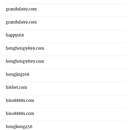
grandufa99.com
grandufa99.com
happy168
hengheng9899.com
hengheng9899.com
hengjing168
hi6bet.com
hiso8888s.com
hiso8888s.com
hongkong456