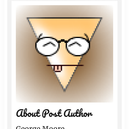
About Post Author
George Moore