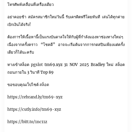
โทรศัพท์เคลื่อนที่เครื่องเดียว
อย่าคอยช้า สมัครสมาชิกใหม่วันนี้ รับเครดิตฟรีโดยทันที เล่นได้ทุกค่าย
เบิกเงินได้จริง!
ต้องการให้เนื้อหานี้เป็นแรงบันดาลใจให้กับผู้ที่กำลังมองหาช่องทางใหม่ๆ
เนื่องจากครั้งคราว “โชคดี” อาจจะเริ่มต้นจากการกดสปินเพียงแต่ครั้ง
เดียวก็ได้นะครับ
ทางเข้าสล็อต
pgslot
tm69.xyz 31 NOV 2025 Bradley ใหม่ สล็อต
ถอนภายใน 3 วินาที Top 89
ขอขอบคุณเว็ปไซต์
สล็อต
https://rebrand.ly/tm69-xyz
https://cutly.info/tm69-xyz
https://bitt.to/1nc11z