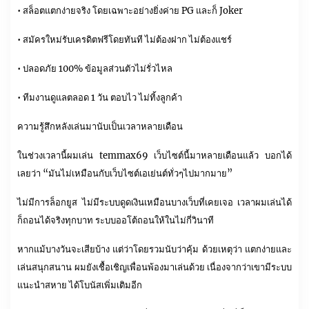
• สล็อตแตกง่ายจริง โดยเฉพาะอย่างยิ่งค่าย PG และก็ Joker
• สมัครใหม่รับเครดิตฟรีโดยทันที ไม่ต้องฝาก ไม่ต้องแชร์
• ปลอดภัย 100% ข้อมูลส่วนตัวไม่รั่วไหล
• ทีมงานดูแลตลอด 1 วัน ตอบไว ไม่ทิ้งลูกค้า
ความรู้สึกหลังเล่นมานับเป็นเวลาหลายเดือน
ในช่วงเวลานี้ผมเล่น temmax69 เว็บไซต์นี้มาหลายเดือนแล้ว บอกได้
เลยว่า “มันไม่เหมือนกับเว็บไซต์เอเย่นต์ทั่วๆไปมากมาย”
ไม่มีการล็อกยูส ไม่มีระบบดูดเงินเหมือนบางเว็บที่เคยเจอ เวลาผมเล่นได้
ก็ถอนได้จริงทุกบาท ระบบออโต้ถอนให้ในไม่กี่วินาที
หากแม้บางวันจะเสียบ้าง แต่ว่าโดยรวมนับว่าคุ้ม ด้วยเหตุว่า แตกง่ายและ
เล่นสนุกสนาน ผมยังเชื้อเชิญเพื่อนพ้องมาเล่นด้วย เนื่องจากว่าเขามีระบบ
แนะนำสหาย ได้โบนัสเพิ่มเติมอีก