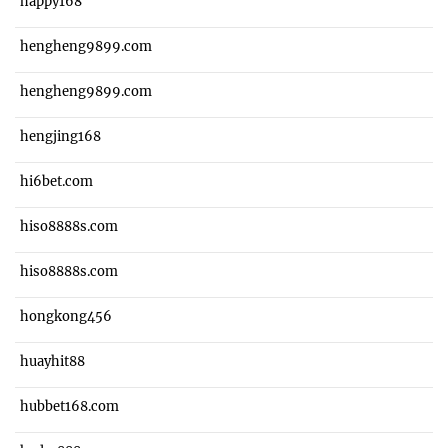
happy168
hengheng9899.com
hengheng9899.com
hengjing168
hi6bet.com
hiso8888s.com
hiso8888s.com
hongkong456
huayhit88
hubbet168.com