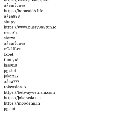
สล็อตเว็บตรง
https://bonus888.life
สล็อต888
slot99
https://www.pussy888fun.io
บาคาร่า
slotxo
สล็อตเว็บตรง
หนังโป๊ไทย
1xbet
funny18
kiss918
pg slot
joker123
สล็อต777
tokyoslot88
https://betwayvietnam.com
https://jokerasia.net
https://moodeng.in
pgslot