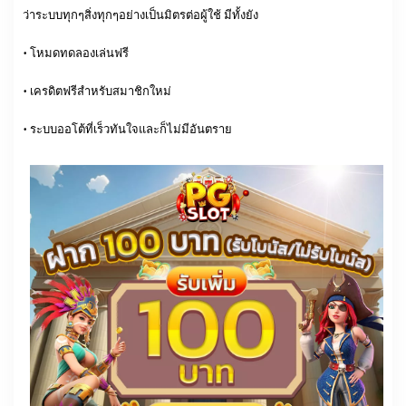
ว่าระบบทุกๆสิ่งทุกๆอย่างเป็นมิตรต่อผู้ใช้ มีทั้งยัง
• โหมดทดลองเล่นฟรี
• เครดิตฟรีสำหรับสมาชิกใหม่
• ระบบออโต้ที่เร็วทันใจและก็ไม่มีอันตราย