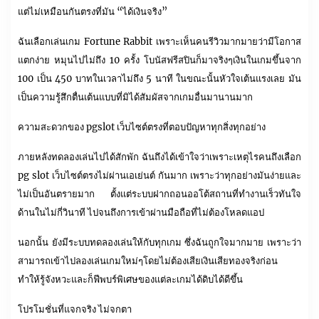
แต่ไม่เหมือนกันตรงที่มัน “ได้เงินจริง”
ฉันเลือกเล่นเกม Fortune Rabbit เพราะเห็นคนรีวิวมากมายว่ามีโอกาส
แตกง่าย หมุนไปไม่ถึง 10 ครั้ง โบนัสฟรีสปินก็มาจริงๆเงินในเกมขึ้นจาก
100 เป็น 450 บาทในเวลาไม่ถึง 5 นาที ในขณะนั้นหัวใจเต้นแรงเลย มัน
เป็นความรู้สึกตื่นเต้นแบบที่มิได้สัมผัสจากเกมอื่นมานานมาก
ความสะดวกของ pgslot เว็บไซต์ตรงที่ตอบปัญหาทุกสิ่งทุกอย่าง
ภายหลังทดลองเล่นไปได้สักพัก ฉันถึงได้เข้าใจว่าเพราะเหตุไรคนถึงเลือก
pg slot เว็บไซต์ตรงไม่ผ่านเอเย่นต์ กันมาก เพราะว่าทุกอย่างมันง่ายและ
ไม่เป็นอันตรายมาก ตั้งแต่ระบบฝากถอนออโต้สถานที่ทำงานเร็วทันใจ
ด้านในไม่กี่วินาที ไปจนถึงการเข้าผ่านมือถือที่ไม่ต้องโหลดแอป
นอกนั้น ยังมีระบบทดลองเล่นให้กับทุกเกม ซึ่งฉันถูกใจมากมาย เพราะว่า
สามารถเข้าไปลองเล่นเกมใหม่ๆโดยไม่ต้องเสียเงินเสียทองจริงก่อน
ทำให้รู้จังหวะและก็ฟีพบร์พิเศษของแต่ละเกมได้ดิบได้ดีขึ้น
โปรโมชั่นที่แจกจริง ไม่จกตา