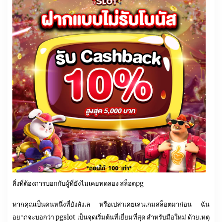
สิ่งที่ต้องการบอกกับผู้ที่ยังไม่เคยทดลอง
สล็อตpg
หากคุณเป็นคนหนึ่งที่ยังลังเล หรือเปล่าเคยเล่นเกมสล็อตมาก่อน ฉัน
อยากจะบอกว่า pgslot เป็นจุดเริ่มต้นที่เยี่ยมที่สุด สำหรับมือใหม่ ด้วยเหตุ