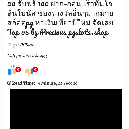
20 รับฟรี 100 ฝาก-ถอน เร็วทันใจ
ลุ้นโบนัส ของรางวัลอื่นๆมากมาย
สล็อตpg หาเงินเที่ยวปีใหม่ จัดเลย
Top 95 by Precious pgslots.shop
Tags :
PGSlot
Categories :
สล็อตpg
0
0
Read Time:
5 Minute, 41 Second