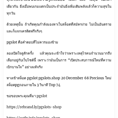
เดียวกัน ยิ่งเมื่อพบเกมแตกเป็นประจำมันยิ่งเพิ่มเติมพลังแล้วก็ความสุขใน
ทุกวัน
ด้วยเหตุนั้น ถ้าเกิดคุณกำลังมองหาเว็บสล็อตที่สมัครง่าย ไม่เป็นอันตราย
และก็แจกเครดิตฟรีจริงๆ
pgslot คือคำตอบที่ไม่ควรมองข้าม
ลองเปิดใจดูสักครั้ง แล้วคุณจะเข้าใจว่าเพราะเหตุไรคนจำนวนมากถึง
เลือกอยู่กับเว็บไซต์นี้ เพราะว่ามันเป็นการ “เปิดประสบการณ์ใหม่ที่ความ
เบิกบานใจ” อย่างแท้จริง
ทางเข้าสล็อต pgslot pgslots.shop 20 December 68 Precious ใหม่
สล็อตpgถอนภายใน 3 วินาที Top 74
ขอขอบพระคุณที่มา
pgslot
https://rebrand.ly/pgslots-shop