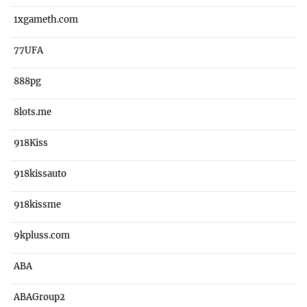
1xgameth.com
77UFA
888pg
8lots.me
918Kiss
918kissauto
918kissme
9kpluss.com
ABA
ABAGroup2