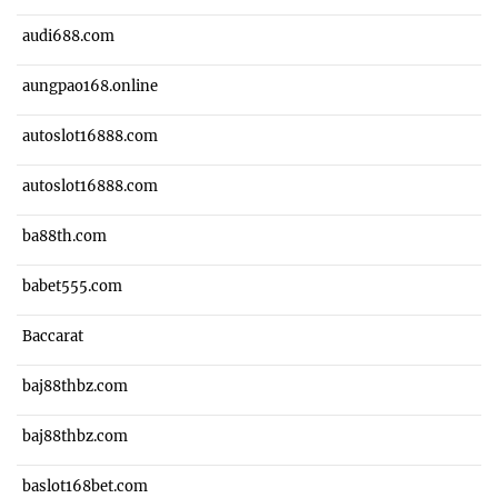
audi688.com
aungpao168.online
autoslot16888.com
autoslot16888.com
ba88th.com
babet555.com
Baccarat
baj88thbz.com
baj88thbz.com
baslot168bet.com