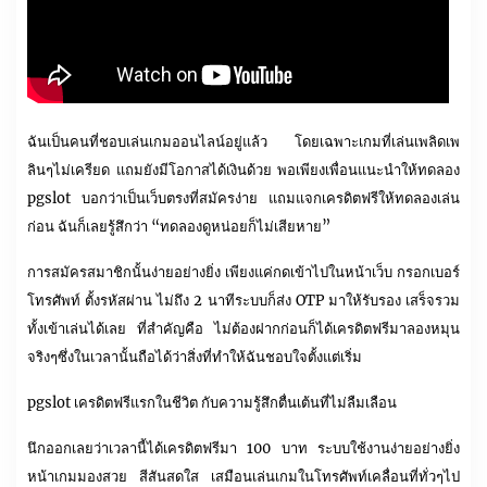
ฉันเป็นคนที่ชอบเล่นเกมออนไลน์อยู่แล้ว โดยเฉพาะเกมที่เล่นเพลิดเพ
ลินๆไม่เครียด แถมยังมีโอกาสได้เงินด้วย พอเพียงเพื่อนแนะนำให้ทดลอง
pgslot บอกว่าเป็นเว็บตรงที่สมัครง่าย แถมแจกเครดิตฟรีให้ทดลองเล่น
ก่อน ฉันก็เลยรู้สึกว่า “ทดลองดูหน่อยก็ไม่เสียหาย”
การสมัครสมาชิกนั้นง่ายอย่างยิ่ง เพียงแค่กดเข้าไปในหน้าเว็บ กรอกเบอร์
โทรศัพท์ ตั้งรหัสผ่าน ไม่ถึง 2 นาทีระบบก็ส่ง OTP มาให้รับรอง เสร็จรวม
ทั้งเข้าเล่นได้เลย ที่สำคัญคือ ไม่ต้องฝากก่อนก็ได้เครดิตฟรีมาลองหมุน
จริงๆซึ่งในเวลานั้นถือได้ว่าสิ่งที่ทำให้ฉันชอบใจตั้งแต่เริ่ม
pgslot เครดิตฟรีแรกในชีวิต กับความรู้สึกตื่นเต้นที่ไม่ลืมเลือน
นึกออกเลยว่าเวลานี้ได้เครดิตฟรีมา 100 บาท ระบบใช้งานง่ายอย่างยิ่ง
หน้าเกมมองสวย สีสันสดใส เสมือนเล่นเกมในโทรศัพท์เคลื่อนที่ทั่วๆไป