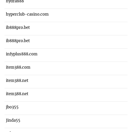
hydra888
hyperclub-casino.com
ib888pro.bet
ib888pro.bet
infyplus888.com
item388.com
item388.net
item388.net
jbo355
Jinda55