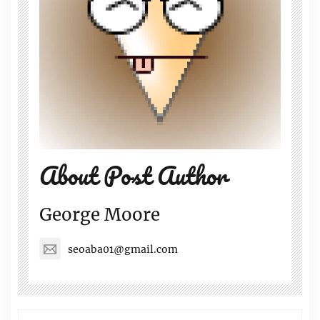
About Post Author
George Moore
seoaba01@gmail.com