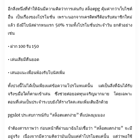
อีกสิ่งหนึ่งที่ทำให้ฉันมีความคิดว่าการเล่นกับ สล็อตpg คุ้มค่ากว่าเว็บไซต์
อื่น เป็นเรื่องของโปรโมชั่น เพราะนอกจากเครดิตฟรีต้อนรับสมาชิกใหม่
แล้ว ยังมีโบนัสฝากหนแรก 50% รวมทั้งโปรโมชั่นประจำวัน ยกตัวอย่าง
เช่น
• ฝาก 100 รับ 150
• เล่นเสียมีคืนยอด
• เสนอแนะเพื่อนพ้องรับโบนัสเพิ่ม
ทั้งปวงนี้ไม่ได้เป็นเพียงแค่ข้อความโปรโมทแค่นั้น แต่เป็นสิ่งที่ฉันได้รับ
จริงๆเมื่อใดก็ตามเข้าเล่น ซึ่งช่วยต่อยอดทุนเจริญมากมาย โดยเฉพาะ
ตอนที่เล่นเป็นประจำระบบยังให้รางวัลสะสมเพิ่มเติมอีกด้วย
pgslot ประสบการณ์กับ “สล็อตแตกง่าย” ที่แปลงมุมมอง
จำต้องสารภาพว่า ก่อนหน้าที่ผ่านมาฉันไม่เชื่อว่า “สล็อตแตกง่าย” จะมี
อยู่จริง เนื่องจากมีความคิดว่ามันเป็นแค่คำโปรโมตแค่นั้น แต่ว่าพอใช้