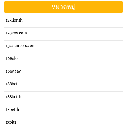
หมวดหมู่
123lionth
123xos.com
13satanbets.com
168slot
168สล็อต
188bet
188betth
1xbetth
1xbit1