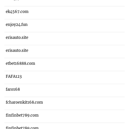
ek4567.com
enjoy24.fun
erisauto.site
erisauto.site
etbet16888.com
FAFA123
faro168
fcharoenkit168.com
finfinbet789.com
finfinbet789.com