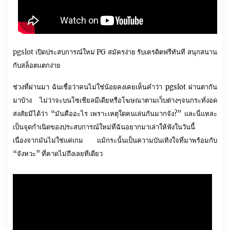
pgslot
เปิดประสบการณ์ใหม่ PG สมัครง่าย รับเครดิตฟรีทันที สนุกสนาน
กับสล็อตแตกง่าย
ช่วงที่ผ่านมา ฉันเชื่อว่าคนไม่ใช่น้อยคงเคยเห็นคำว่า pgslot ผ่านตากัน
มาบ้าง ไม่ว่าจะบนโซเชียลมีเดียหรือโฆษณาตามเว็บต่างๆจนกระทั่งอด
สงสัยมิได้ว่า “มันคืออะไร เพราะเหตุใดคนเล่นกันมากจัง?” และนี่แหละ
เป็นจุดกำเนิดของประสบการณ์ใหม่ที่ฉันอยากมาเล่าให้ฟังในวันนี้
เนื่องจากมันไม่ใช่แค่เกม แม้กระนั้นเป็นความบันเทิงใจที่มาพร้อมกับ
“จังหวะ” ที่คาดไม่ถึงเลยทีเดียว