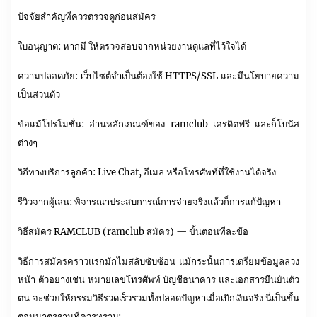
ปัจจัยสำคัญที่ควรตรวจดูก่อนสมัคร
ใบอนุญาต: หากมี ให้ตรวจสอบจากหน่วยงานดูแลที่ไว้ใจได้
ความปลอดภัย: เว็บไซต์จำเป็นต้องใช้ HTTPS/SSL และมีนโยบายความ
เป็นส่วนตัว
ข้อแม้โปรโมชั่น: อ่านหลักเกณฑ์ของ ramclub เครดิตฟรี และก็โบนัส
ต่างๆ
วิถีทางบริการลูกค้า: Live Chat, อีเมล หรือโทรศัพท์ที่ใช้งานได้จริง
รีวิวจากผู้เล่น: พิจารณาประสบการณ์การจ่ายจริงแล้วก็การแก้ปัญหา
วิธีสมัคร RAMCLUB (ramclub สมัคร) — ขั้นตอนทีละข้อ
วิธีการสมัครคราวแรกมักไม่สลับซับซ้อน แม้กระนั้นการเตรียมข้อมูลล่วง
หน้า ตัวอย่างเช่น หมายเลขโทรศัพท์ บัญชีธนาคาร และเอกสารยืนยันตัว
ตน จะช่วยให้กรรมวิธีรวดเร็วรวมทั้งปลอดปัญหาเมื่อเบิกเงินจริง นี่เป็นขั้น
ตอนมาตรฐานที่ควรทราบ: