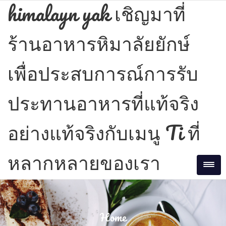
Skip
himalayn yak เชิญมาที่
to
content
ร้านอาหารหิมาลัยยักษ์
เพื่อประสบการณ์การรับ
ประทานอาหารที่แท้จริง
อย่างแท้จริงกับเมนู Ti ที่
หลากหลายของเรา
Tog
Home