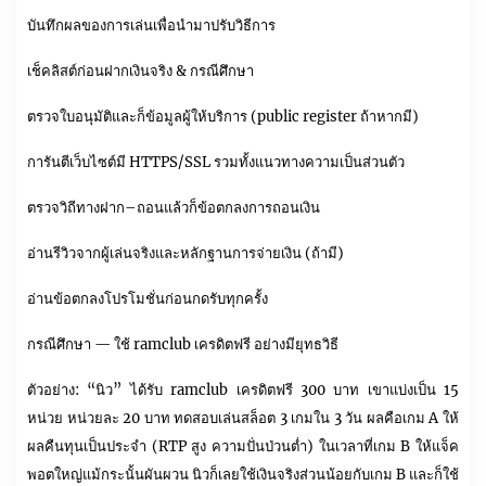
บันทึกผลของการเล่นเพื่อนำมาปรับวิธีการ
เช็คลิสต์ก่อนฝากเงินจริง & กรณีศึกษา
ตรวจใบอนุมัติและก็ข้อมูลผู้ให้บริการ (public register ถ้าหากมี)
การันตีเว็บไซต์มี HTTPS/SSL รวมทั้งแนวทางความเป็นส่วนตัว
ตรวจวิถีทางฝาก–ถอนแล้วก็ข้อตกลงการถอนเงิน
อ่านรีวิวจากผู้เล่นจริงและหลักฐานการจ่ายเงิน (ถ้ามี)
อ่านข้อตกลงโปรโมชั่นก่อนกดรับทุกครั้ง
กรณีศึกษา — ใช้ ramclub เครดิตฟรี อย่างมียุทธวิธี
ตัวอย่าง: “นิว” ได้รับ ramclub เครดิตฟรี 300 บาท เขาแบ่งเป็น 15
หน่วย หน่วยละ 20 บาท ทดสอบเล่นสล็อต 3 เกมใน 3 วัน ผลคือเกม A ให้
ผลคืนทุนเป็นประจำ (RTP สูง ความปั่นป่วนต่ำ) ในเวลาที่เกม B ให้แจ็ค
พอตใหญ่แม้กระนั้นผันผวน นิวก็เลยใช้เงินจริงส่วนน้อยกับเกม B และก็ใช้