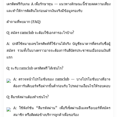
เครดิตฟรีกับเกม A เพื่อรักษาทุน — แนวทางลักษณะนี้ช่วยลดความเสี่ยง
และทำให้การตัดสินใจก่อนฝากเงินจริงมีข้อมูลรองรับ
คำถามที่พบมาก (FAQ)
Q: สมัคร ramclub จะต้องใช้เอกสารอะไรบ้าง?
A: ปกติใช้หมายเลขโทรศัพท์ที่ใช้งานได้จริง บัญชีธนาคารที่ตรงกับชื่อผู้
สมัคร รวมทั้งในบางคราวอาจจะต้องการันตีบัตรประชาชนเมื่อถอนเงินที
แรก
Q: จะรับ
ramclub
เครดิตฟรี ได้เช่นไร?
A: ตรวจหน้าโปรโมชั่นของ ramclub — บางโปรโมชั่นบางทีอาจ
ต้องการันตีเบอร์หรือฝากขั้นต่ำก่อนรับ โปรดอ่านเงื่อนไขให้รอบคอบ
Q: ลืมรหัสผ่านต้องทำเช่นไร?
A: ใช้ฟังก์ชัน “ลืมรหัสผ่าน” เพื่อรีเซ็ตผ่านอีเมลหรือเบอร์ที่สมัคร
สมาชิก หรือติดต่อข้างบริการลูกค้าเพื่อขอร้อง