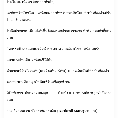
โปรโมชั่น เนื้อหา ข้อตกลงสำคัญ
เครดิตฟรีสมัครใหม่ เครดิตทดลองสำหรับสมาชิกใหม่ จำเป็นต้องทำเทิร์น
โอเวอร์ก่อนถอน
โบนัสฝากแรก เพิ่มเปอร์เซ็นต์ของยอดฝากคราวแรก จำกัดเกมแล้วก็ยอด
ถอน
กิจกรรมพิเศษ แจกเครดิตช่วงเทศกาล อ่านเงื่อนไขทุกครั้งก่อนรับ
แนวทางประเมินเครดิตฟรีให้คุ้ม
คำนวณเทิร์นโอเวอร์: (เครดิตฟรี × เทิร์น) = ยอดเดิมพันที่จำเป็นต้องทำ
ตรวจว่าเกมที่คุณถูกใจนับเทิร์นหรือถูกจำกัด
พินิจพิเคราะห์ยอดถอนสูงสุด — ถึงแม้ชนะมากบางทีอาจถูกจำกัดการ
ถอน
การเลือกเกมรวมทั้งการจัดการเงิน (Bankroll Management)