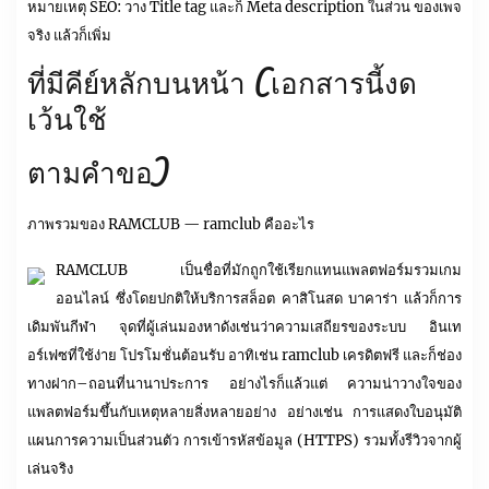
หมายเหตุ SEO: วาง Title tag และก็ Meta description ในส่วน ของเพจ
จริง แล้วก็เพิ่ม
ที่มีคีย์หลักบนหน้า (เอกสารนี้งด
เว้นใช้
ตามคำขอ)
ภาพรวมของ RAMCLUB — ramclub คืออะไร
RAMCLUB เป็นชื่อที่มักถูกใช้เรียกแทนแพลตฟอร์มรวมเกม
ออนไลน์ ซึ่งโดยปกติให้บริการสล็อต คาสิโนสด บาคาร่า แล้วก็การ
เดิมพันกีฬา จุดที่ผู้เล่นมองหาดังเช่นว่าความเสถียรของระบบ อินเท
อร์เฟซที่ใช้ง่าย โปรโมชั่นต้อนรับ อาทิเช่น ramclub เครดิตฟรี และก็ช่อง
ทางฝาก–ถอนที่นานาประการ อย่างไรก็แล้วแต่ ความน่าวางใจของ
แพลตฟอร์มขึ้นกับเหตุหลายสิ่งหลายอย่าง อย่างเช่น การแสดงใบอนุมัติ
แผนการความเป็นส่วนตัว การเข้ารหัสข้อมูล (HTTPS) รวมทั้งรีวิวจากผู้
เล่นจริง