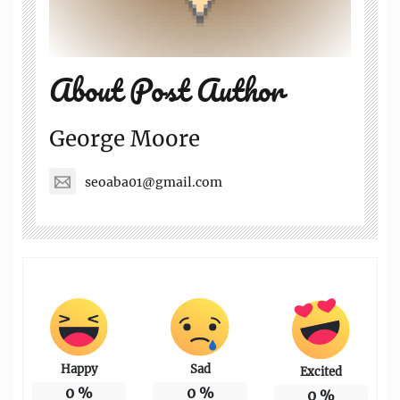
About Post Author
George Moore
seoaba01@gmail.com
Happy
Sad
Excited
0
%
0
%
0
%