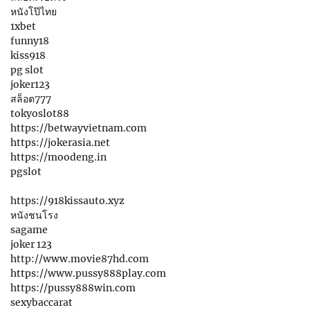
หนังโป๊ไทย
1xbet
funny18
kiss918
pg slot
joker123
สล็อต777
tokyoslot88
https://betwayvietnam.com
https://jokerasia.net
https://moodeng.in
pgslot
https://918kissauto.xyz
หนังชนโรง
sagame
joker 123
http://www.movie87hd.com
https://www.pussy888play.com
https://pussy888win.com
sexybaccarat