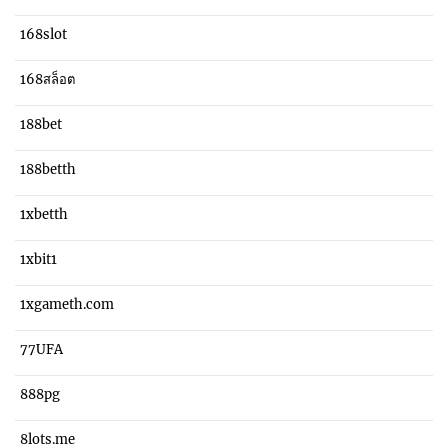
168slot
168สล็อต
188bet
188betth
1xbetth
1xbit1
1xgameth.com
77UFA
888pg
8lots.me