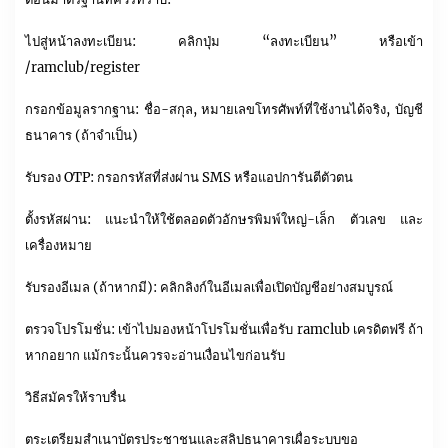
ไปสู่หน้าลงทะเบียน: คลิกปุ่ม “ลงทะเบียน” หรือเข้า
/ramclub/register
กรอกข้อมูลรากฐาน: ชื่อ-สกุล, หมายเลขโทรศัพท์ที่ใช้งานได้จริง, บัญชี
ธนาคาร (ถ้าจำเป็น)
รับรอง OTP: กรอกรหัสที่ส่งผ่าน SMS หรือแอปการันตีตัวตน
ตั้งรหัสผ่าน: แนะนำให้ใช้ตลอดตัวอักษรพิมพ์ใหญ่-เล็ก ตัวเลข และ
เครื่องหมาย
รับรองอีเมล (ถ้าหากมี): คลิกลิงก์ในอีเมลเพื่อเปิดบัญชีอย่างสมบูรณ์
ตรวจโปรโมชั่น: เข้าไปมองหน้าโปรโมชั่นเพื่อรับ ramclub เครดิตฟรี ถ้า
หากอยาก แม้กระนั้นควรจะอ่านเงื่อนไขก่อนรับ
วิธีสมัครให้ราบรื่น
ตระเตรียมสำเนาบัตรประชาชนและสลิปธนาคารเผื่อระบบขอ