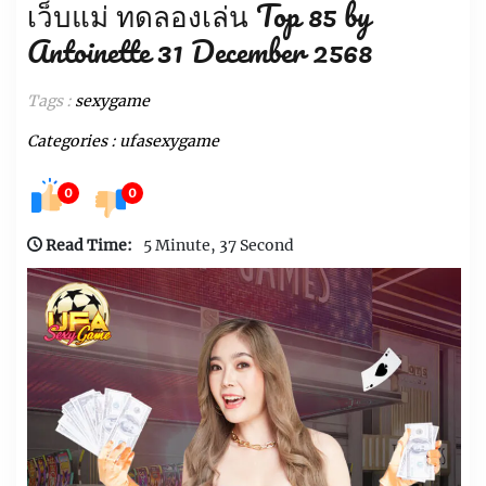
เว็บแม่ ทดลองเล่น Top 85 by
Antoinette 31 December 2568
Tags :
sexygame
Categories :
ufasexygame
0
0
Read Time:
5 Minute, 37 Second