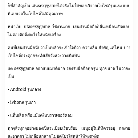
ก็ที่สำคัญเป็น เล่น
sexygame
ได้จริง ไม่ใช่ของเก๊จากเว็บไซต์รุนแรง แบบ
ที่เคยเจอในเว็บไซต์ไม่มีคุณภาพ
หน้าเว็บ ufasexygame ใช้งานง่าย เล่นผ่านมือถือก็ลื่นเหมือนเปิดแอป
ไม่ต้องติดตั้งอะไรให้หนักเครื่อง
คนที่เล่นผ่านมือนับว่าเป็นหลักจะเข้าใจดีว่า ความลื่น สำคัญแค่ไหน บาง
เว็บไซต์กระตุกกระทั่งเสียจังหวะวางเดิมพัน
แต่ sexygame ออกแบบมาดีมาก รองรับมือถือทุกรุ่น ทุกขนาด ไม่ว่าจะ
เป็น
• Android รุ่นกลาง
• iPhone รุ่นเก่า
• แท็บเล็ต หรือแม้แต่ในบราวเซอร์คอม
ทุกๆสิ่งทุกๆอย่างมองเป็นระเบียบเรียบร้อย เมนูอยู่ในที่ที่ควรอยู่ กดง่าย
สะอาดตา ไม่เกลื่อนกลาด ไม่ยัดโปรใส่หน้าให้หงุดหงิด