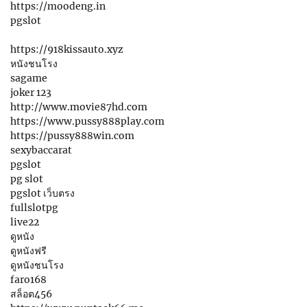
https://moodeng.in
pgslot
https://918kissauto.xyz
หนังชนโรง
sagame
joker 123
http://www.movie87hd.com
https://www.pussy888play.com
https://pussy888win.com
sexybaccarat
pgslot
pg slot
pgslot เว็บตรง
fullslotpg
live22
ดูหนัง
ดูหนังฟรี
ดูหนังชนโรง
faro168
สล็อต456