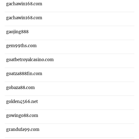
gachawin168.com
gachawin168.com
gaojing888
gem99ths.com
goatbetroyalcasino.com
goatza888fin.com
gobaza88.com
golden4566.net
gowingo88.com
grandufa99.com