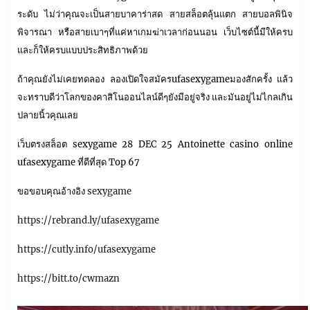
ระดับ ไม่ว่าคุณจะเป็นสายบาคาร่าสด สายสล็อตลุ้นแตก สายบอลพินิจ
พิจารณา หรือสายเบาๆที่แค่หาเกมฆ่าเวลาก่อนนอน เว็บไซต์นี้มีให้ครบ
และก็ให้ครบแบบประสิทธิภาพด้วย
ถ้าคุณยังไม่เคยทดลอง ลองเปิดใจสมัครufasexygameมองสักครั้ง แล้ว
จะทราบดีว่าโลกของคาสิโนออนไลน์ดีๆยังมีอยู่จริง และมันอยู่ไม่ไกลเกิน
ปลายนิ้วคุณเลย
เว็บตรงสล็อต sexygame 28 DEC 25 Antoinette casino online
ufasexygame ที่ดีที่สุด Top 67
ขอขอบคุณอ้างอิง
sexygame
https://rebrand.ly/ufasexygame
https://cutly.info/ufasexygame
https://bitt.to/cwmazn