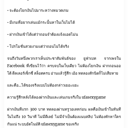
• จะต้องโยกเงินไปมาระหว่างหมวดเกม
• มีเกมที่อยากเล่นแม้กระนั้นหาในเว็บไม่ได้
• ฝากเงินเข้าได้แต่ว่าถอนจำต้องแจ้งแอดไม่น
• โปรโมชั่นสวยงามแต่ว่าถอนไม่ได้จริง
จนถึงวันหนึ่งพวกเราเห็นประชาสัมพันธ์ของ ยูฟ่าเบท จากเพจใน
Facebook ที่เขียนไว้ว่า ครบจบในเว็บเดียว ไม่ต้องโยกเงิน ฝากถอนออ
โต้ ดีลเลอร์เซ็กซี่ สล็อตครบ อ่านแล้วรู้สึก เอ้อ ทดลองสักนิดก็ไม่เสียหาย
และคือ…ได้ของจริงแบบไม่ต้องกล่าวเยอะแยะ
ความรู้สึกหลังได้ลองฝากเงินและเล่นเกมจริงใน ufasexygame
ฝากเงินทีแรก 300 บาท ทดลองผ่านทรูวอเลทก่อน ผลคือเงินเข้าในทันที
ในไม่ถึง 10 วินาที ไม่มีดีเลย์ ไม่มีจำเป็นต้องแนบสลิป ไม่ต้องทักหาใคร
กันแน่ ระบบอัตโนมัติ ufasexygame ของจริง