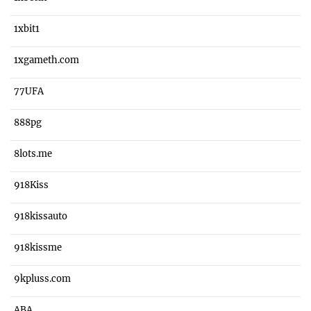
1xbit1
1xgameth.com
77UFA
888pg
8lots.me
918Kiss
918kissauto
918kissme
9kpluss.com
ABA