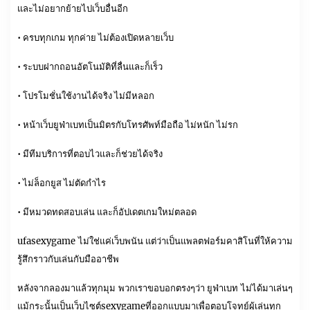
และไม่อยากย้ายไปเว็บอื่นอีก
• ครบทุกเกม ทุกค่าย ไม่ต้องเปิดหลายเว็บ
• ระบบฝากถอนอัตโนมัติที่ลื่นและก็เร็ว
• โปรโมชั่นใช้งานได้จริง ไม่มีหลอก
• หน้าเว็บยูฟ่าเบทเป็นมิตรกับโทรศัพท์มือถือ ไม่หนัก ไม่รก
• มีทีมบริการที่ตอบไวและก็ช่วยได้จริง
• ไม่ล็อกยูส ไม่ตัดกำไร
• มีหมวดทดสอบเล่น และก็อัปเดตเกมใหม่ตลอด
ufasexygame ไม่ใช่แค่เว็บพนัน แต่ว่าเป็นแพลตฟอร์มคาสิโนที่ให้ความ
รู้สึกราวกับเล่นกับมืออาชีพ
หลังจากลองมาแล้วทุกมุม พวกเราขอบอกตรงๆว่า ยูฟ่าเบท ไม่ได้มาเล่นๆ
แม้กระนั้นเป็นเว็บไซต์sexygameที่ออกแบบมาเพื่อตอบโจทย์ผู้เล่นทุก