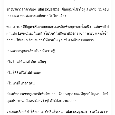
ข้างบริการลูกค้าของ ufasexygame คือกลุ่มที่เข้าใจผู้เล่นจริง ไม่ตอบ
แบบบอท รวมทั้งช่วยเหลือแบบไม่โยนเรื่อง
พวกเราเคยมีปัญหาเรื่องระบบแสดงเครดิตช้าอยู่กาลครั้งหนึ่ง แค่แชทไป
ผ่านปุ่ม Live Chat ในหน้าเว็บไซต์ ไม่ถึงนาทีมีข้าราชการตอบ และก็เช็ก
สถานะให้เลย พร้อมสะสางให้ภายใน 3 นาที ตรงนี้ขอชมเลยว่า
• บุคลากรพูดจาเรียบร้อย มีความรู้
• ไม่โยนให้แอดไม่นคนอื่นๆ
• ไม่ให้ลิงก์ให้ไปอ่านเอง
• ไม่หายไปกลางคัน
เป็นบริการsexygameที่เหิมใจมาก ด้วยเหตุว่าขณะที่คุณมีปัญหา สิ่งที่
คุณปรารถนาคือคนช่วยจริงๆไม่ใช่ข้อความลอยๆ
จุดเด่นหลักๆที่ทำให้พวกเราตัดสินใจเล่น ufasexygame ต่อเนื่องยาวๆ