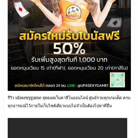
รีวิว ufasexygame สุดยอดเว็บคาสิโนออนไลน์ ศูนย์รวมทุกเกมเด็ด ครบ
ทุกอารมณ์ไว้ภายในเว็บไซต์เดียวแบบไม่จำเป็นต้องไปหาที่อื่น