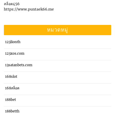
สล็อต456
https://www.puntaek66.me
หมวดหมู่
123lionth
123xos.com
13satanbets.com
168slot
168สล็อต
188bet
188betth