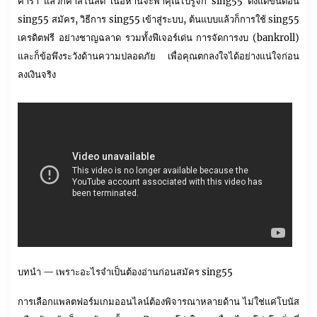
คาร่า แล้วก็คาสิโนสด เนื้อหานี้จะพาคุณไปรู้จัก sing55 ตั้งแต่ขั้นตอน
sing55 สมัคร, วิธีการ sing55 เข้าสู่ระบบ, ต้นแบบแล้วก็การใช้ sing55
เครดิตฟรี อย่างชาญฉลาด รวมทั้งฟีเจอร์เด่น การจัดการงบ (bankroll)
และก็ข้อพึงระวังด้านความปลอดภัย เพื่อคุณตกลงใจได้อย่างแน่ใจก่อน
ลงเงินจริง
บทนำ — เพราะอะไรจำเป็นต้องอ่านก่อนสมัคร sing55
การเลือกแพลตฟอร์มเกมออนไลน์ต้องพิจารณาหลายด้าน ไม่ใช่แค่โบนัส