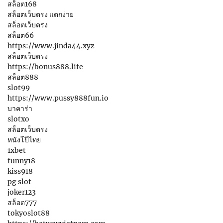
สล็อต168
สล็อตเว็บตรง แตกง่าย
สล็อตเว็บตรง
สล็อต66
https://www.jinda44.xyz
สล็อตเว็บตรง
https://bonus888.life
สล็อต888
slot99
https://www.pussy888fun.io
บาคาร่า
slotxo
สล็อตเว็บตรง
หนังโป๊ไทย
1xbet
funny18
kiss918
pg slot
joker123
สล็อต777
tokyoslot88