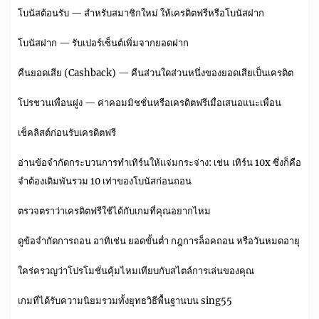
โบนัสต้อนรับ — สำหรับสมาชิกใหม่ ให้เครดิตฟรีหรือโบนัสฝาก
โบนัสฝาก — รับเปอร์เซ็นต์เพิ่มจากยอดฝาก
คืนยอดเสีย (Cashback) — คืนส่วนใดส่วนหนึ่งของยอดเสียเป็นเครดิต
โปรชวนเพื่อนฝูง — ค่าคอมมิชชั่นหรือเครดิตฟรีเมื่อเสนอแนะเพื่อน
เช็คลิสต์ก่อนรับเครดิตฟรี
อ่านข้อจำกัดกระบวนการทำเทิร์นให้แจ่มกระจ่าง: เช่น เทิร์น 10x ซึ่งก็คือ
จำต้องเดิมพันรวม 10 เท่าของโบนัสก่อนถอน
ตรวจตราว่าเครดิตฟรีใช้ได้กับเกมที่คุณอยากไหม
ดูข้อจำกัดการถอน อาทิเช่น ยอดขั้นต่ำ กฎการล็อคถอน หรือวันหมดอายุ
ใคร่ครวญว่าโปรโมชั่นคุ้มไหมเทียบกับสไตล์การเล่นของคุณ
เกมที่ได้รับความนิยมรวมทั้งยุทธวิธีพื้นฐานบน sing55