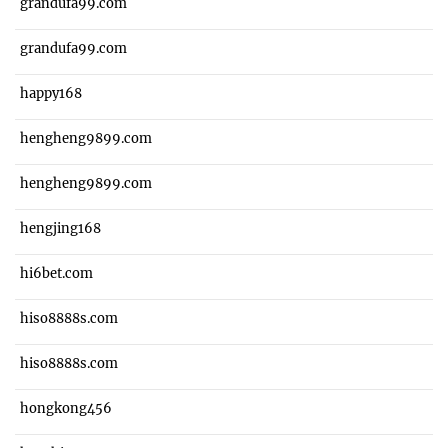
grandufa99.com
grandufa99.com
happy168
hengheng9899.com
hengheng9899.com
hengjing168
hi6bet.com
hiso8888s.com
hiso8888s.com
hongkong456