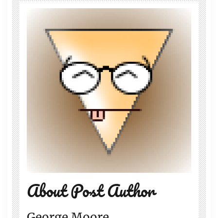
About Post Author
George Moore