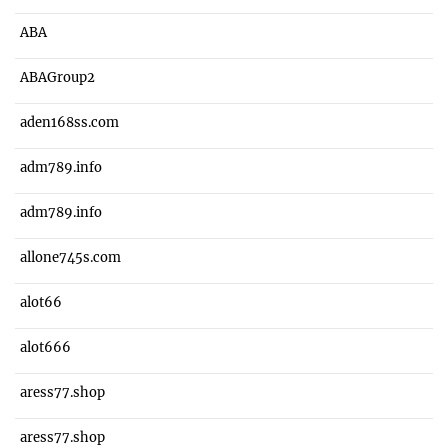
ABA
ABAGroup2
aden168ss.com
adm789.info
adm789.info
allone745s.com
alot66
alot666
aress77.shop
aress77.shop