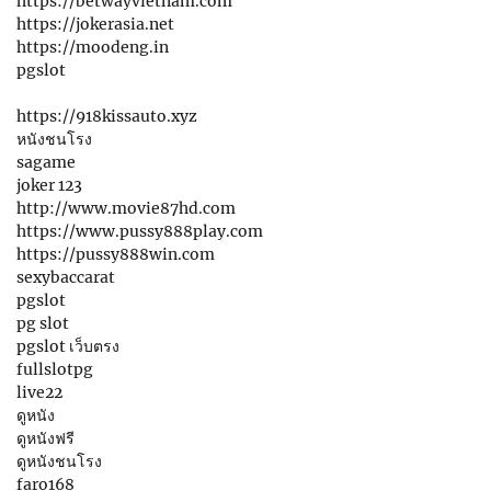
https://betwayvietnam.com
https://jokerasia.net
https://moodeng.in
pgslot
https://918kissauto.xyz
หนังชนโรง
sagame
joker 123
http://www.movie87hd.com
https://www.pussy888play.com
https://pussy888win.com
sexybaccarat
pgslot
pg slot
pgslot เว็บตรง
fullslotpg
live22
ดูหนัง
ดูหนังฟรี
ดูหนังชนโรง
faro168