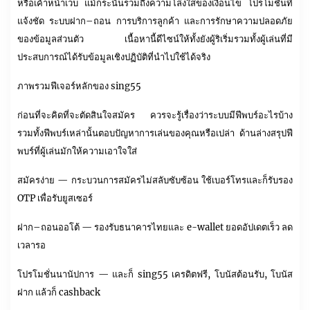
หรือเค้าหน้าเว็บ แม้กระนั้นรวมถึงความโล่งใสของเงื่อนไข โปรโมชั่นที่
แจ้งชัด ระบบฝาก–ถอน การบริการลูกค้า และการรักษาความปลอดภัย
ของข้อมูลส่วนตัว เนื้อหานี้ดีไซน์ให้ทั้งยังผู้ริเริ่มรวมทั้งผู้เล่นที่มี
ประสบการณ์ได้รับข้อมูลเชิงปฏิบัติที่นำไปใช้ได้จริง
ภาพรวมฟีเจอร์หลักของ sing55
ก่อนที่จะคิดที่จะตัดสินใจสมัคร ควรจะรู้เรื่องว่าระบบมีฟีพบร์อะไรบ้าง
รวมทั้งฟีพบร์เหล่านั้นตอบปัญหาการเล่นของคุณหรือเปล่า ด้านล่างสรุปฟี
พบร์ที่ผู้เล่นมักให้ความเอาใจใส่
สมัครง่าย — กระบวนการสมัครไม่สลับซับซ้อน ใช้เบอร์โทรและก็รับรอง
OTP เพื่อรับยูสเซอร์
ฝาก–ถอนออโต้ — รองรับธนาคารไทยและ e-wallet ยอดอัปเดตเร็ว ลด
เวลารอ
โปรโมชั่นนานัปการ — และก็ sing55 เครดิตฟรี, โบนัสต้อนรับ, โบนัส
ฝาก แล้วก็ cashback