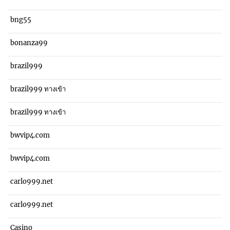
bng55
bonanza99
brazil999
brazil999 ทางเข้า
brazil999 ทางเข้า
bwvip4.com
bwvip4.com
carlo999.net
carlo999.net
Casino