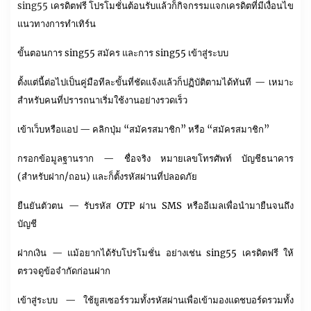
sing55
เครดิตฟรี โปรโมชั่นต้อนรับแล้วก็กิจกรรมแจกเครดิตที่มีเงื่อนไข
แนวทางการทำเทิร์น
ขั้นตอนการ sing55 สมัคร และการ sing55 เข้าสู่ระบบ
ตั้งแต่นี้ต่อไปเป็นคู่มือทีละขั้นที่ชัดแจ้งแล้วก็ปฏิบัติตามได้ทันที — เหมาะ
สำหรับคนที่ปรารถนาเริ่มใช้งานอย่างรวดเร็ว
เข้าเว็บหรือแอป — คลิกปุ่ม “สมัครสมาชิก” หรือ “สมัครสมาชิก”
กรอกข้อมูลฐานราก — ชื่อจริง หมายเลขโทรศัพท์ บัญชีธนาคาร
(สำหรับฝาก/ถอน) และก็ตั้งรหัสผ่านที่ปลอดภัย
ยืนยันตัวตน — รับรหัส OTP ผ่าน SMS หรืออีเมลเพื่อนำมายืนจนถึง
บัญชี
ฝากเงิน — แม้อยากได้รับโปรโมชั่น อย่างเช่น sing55 เครดิตฟรี ให้
ตรวจดูข้อจำกัดก่อนฝาก
เข้าสู่ระบบ — ใช้ยูสเซอร์รวมทั้งรหัสผ่านเพื่อเข้ามองแดชบอร์ดรวมทั้ง