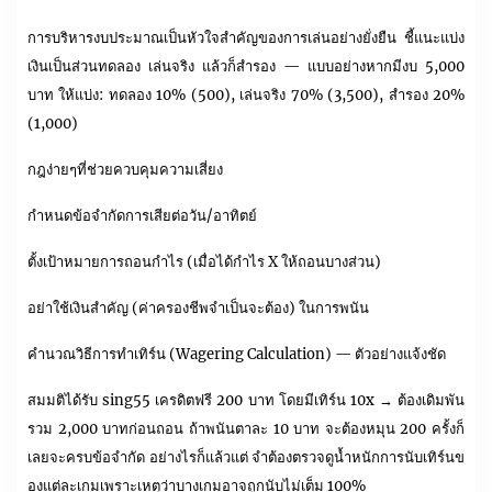
การบริหารงบประมาณเป็นหัวใจสำคัญของการเล่นอย่างยั่งยืน ชี้แนะแบ่ง
เงินเป็นส่วนทดลอง เล่นจริง แล้วก็สำรอง — แบบอย่างหากมีงบ 5,000
บาท ให้แบ่ง: ทดลอง 10% (500), เล่นจริง 70% (3,500), สำรอง 20%
(1,000)
กฎง่ายๆที่ช่วยควบคุมความเสี่ยง
กำหนดข้อจำกัดการเสียต่อวัน/อาทิตย์
ตั้งเป้าหมายการถอนกำไร (เมื่อได้กำไร X ให้ถอนบางส่วน)
อย่าใช้เงินสำคัญ (ค่าครองชีพจำเป็นจะต้อง) ในการพนัน
คำนวณวิธีการทำเทิร์น (Wagering Calculation) — ตัวอย่างแจ้งชัด
สมมติได้รับ sing55 เครดิตฟรี 200 บาท โดยมีเทิร์น 10x → ต้องเดิมพัน
รวม 2,000 บาทก่อนถอน ถ้าพนันตาละ 10 บาท จะต้องหมุน 200 ครั้งก็
เลยจะครบข้อจำกัด อย่างไรก็แล้วแต่ จำต้องตรวจดูน้ำหนักการนับเทิร์นข
องแต่ละเกมเพราะเหตุว่าบางเกมอาจถูกนับไม่เต็ม 100%