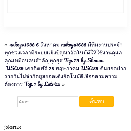
«
nakoya1688 6 สิงหาคม nakoya1688 มีทีมงานประจำ
ทุกช่วงเวลามีระบบแจ้งปัญหาอัตโนมัติให้ใช้งานดูแล
คุณเหมือนคนสำคัญทุกยูส Top 79 by Shanon
USA89 เครดิตฟรี 25 พฤษภาคม USA89 คืนยอดฝาก
รายวันไม่จำกัดยูสยอดเด้งอัตโนมัติเลือกตามความ
ต้องการ Top 1 by Latrice
»
ค้นหา
สำหรับ:
joker123