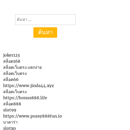
ค้นหา
สำหรับ:
joker123
สล็อต168
สล็อตเว็บตรง แตกง่าย
สล็อตเว็บตรง
สล็อต66
https://www.jinda44.xyz
สล็อตเว็บตรง
https://bonus888.life
สล็อต888
slot99
https://www.pussy888fun.io
บาคาร่า
slotxo