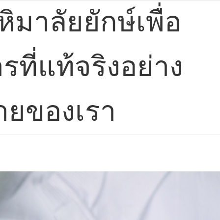
มาลัยยักษ์เพื่อ
ี่แท้จริงอย่าง
ลายของเรา