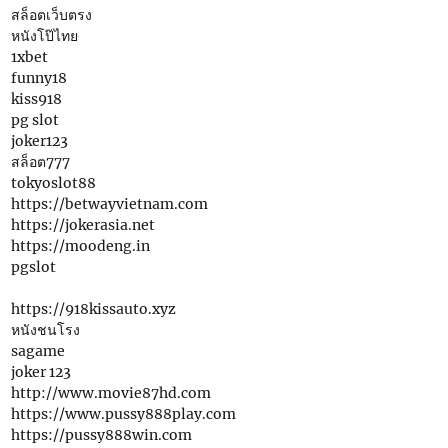
สล็อตเว็บตรง
หนังโป๊ไทย
1xbet
funny18
kiss918
pg slot
joker123
สล็อต777
tokyoslot88
https://betwayvietnam.com
https://jokerasia.net
https://moodeng.in
pgslot
https://918kissauto.xyz
หนังชนโรง
sagame
joker 123
http://www.movie87hd.com
https://www.pussy888play.com
https://pussy888win.com