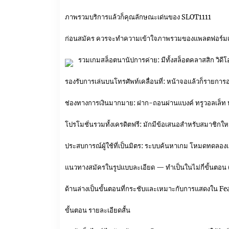
ภาพรวมบริการแล้วก็คุณลักษณะเด่นของ SLOT1111
ก่อนสมัคร ควรจะทำความเข้าใจภาพรวมของแพลตฟอร์มเพื
รวมเกมสล็อตนานัปการค่าย: มีทั้งสล็อตคลาสสิก วิด
รองรับการเล่นบนโทรศัพท์เคลื่อนที่: หน้าจอแล้วก็รายการอ
ช่องทางการเงินมากมาย: ฝาก-ถอนผ่านแบงค์ ทรูวอลเล็ท หรื
โปรโมชั่นรวมทั้งเครดิตฟรี: มักมีข้อเสนอสำหรับสมาชิกใ
ประสบการณ์ผู้ใช้ที่เป็นมิตร: ระบบค้นหาเกม โหมดทดลองเล่น
แนวทางสมัครในรูปแบบละเอียด — ทำเป็นในไม่กี่ขั้นตอน 
ด้านล่างเป็นขั้นตอนที่กระชับและเหมาะกับการแสดงใน Fe
ขั้นตอน รายละเอียดสั้น