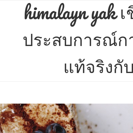
Skip
himalayn yak เ
to
content
ประสบการณ์การ
แท้จริงก