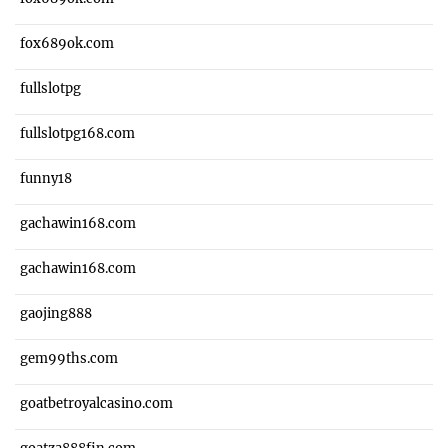
fox689ok.com
fullslotpg
fullslotpg168.com
funny18
gachawin168.com
gachawin168.com
gaojing888
gem99ths.com
goatbetroyalcasino.com