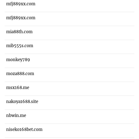
mfj889xx.com
mfj889xx.com
mia88th.com
mib555s.com
monkey789
moza888.com
msx168.me
nakoya1688.site
nbwin.me
niseko168bet.com