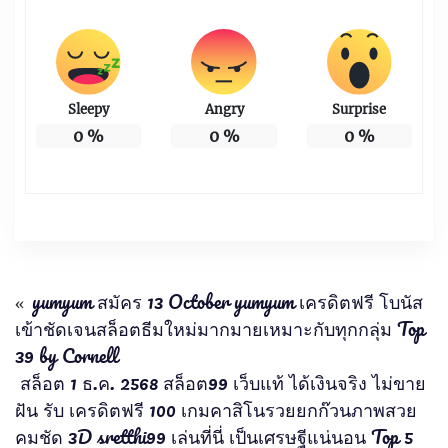
Sleepy
Angry
Surprise
0
%
0
%
0
%
«
yumyum สมัคร 13 October yumyum เครดิตฟรี โบนัส
เข้าชัดเจนสล็อตธีมใหม่มากมายเหมาะกับทุกกลุ่ม Top
39 by Cornell
สล็อต 1 ธ.ค. 2568 สล็อต99 เว็บแท้ ได้เงินจริง ไม่ขาย
ฝัน รับ เครดิตฟรี 100 เกมคาสิโนรวยยกก๊วนภาพสวย
คมชัด 3D sretthi99 เล่นที่นี่ เป็นเศรษฐีแน่นอน Top 5