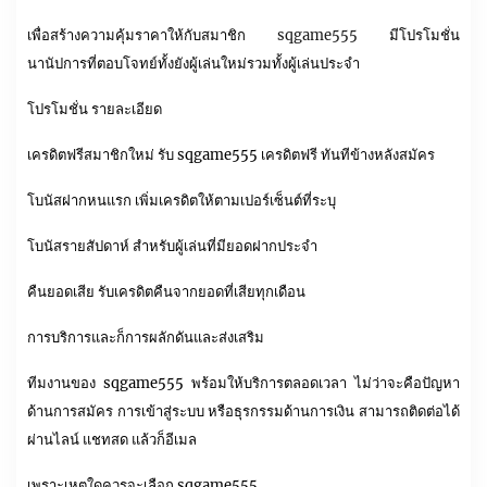
เพื่อสร้างความคุ้มราคาให้กับสมาชิก
sqgame555
มีโปรโมชั่น
นานัปการที่ตอบโจทย์ทั้งยังผู้เล่นใหม่รวมทั้งผู้เล่นประจำ
โปรโมชั่น รายละเอียด
เครดิตฟรีสมาชิกใหม่ รับ sqgame555 เครดิตฟรี ทันทีข้างหลังสมัคร
โบนัสฝากหนแรก เพิ่มเครดิตให้ตามเปอร์เซ็นต์ที่ระบุ
โบนัสรายสัปดาห์ สำหรับผู้เล่นที่มียอดฝากประจำ
คืนยอดเสีย รับเครดิตคืนจากยอดที่เสียทุกเดือน
การบริการและก็การผลักดันและส่งเสริม
ทีมงานของ sqgame555 พร้อมให้บริการตลอดเวลา ไม่ว่าจะคือปัญหา
ด้านการสมัคร การเข้าสู่ระบบ หรือธุรกรรมด้านการเงิน สามารถติดต่อได้
ผ่านไลน์ แชทสด แล้วก็อีเมล
เพราะเหตุใดควรจะเลือก sqgame555