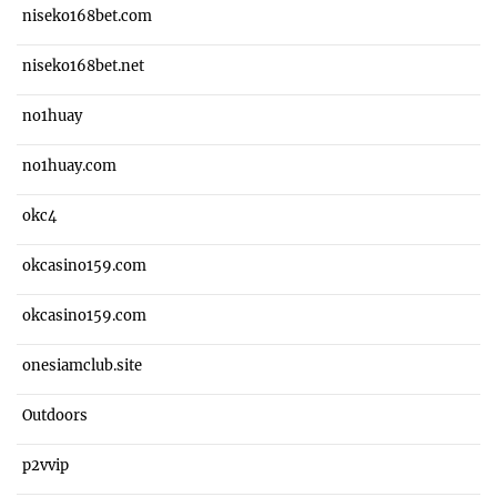
niseko168bet.com
niseko168bet.net
no1huay
no1huay.com
okc4
okcasino159.com
okcasino159.com
onesiamclub.site
Outdoors
p2vvip