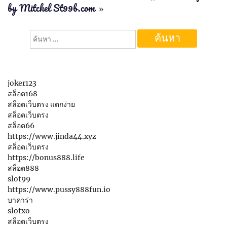
by Mitchel St99b.com
»
ค้นหา
สำหรับ:
joker123
สล็อต168
สล็อตเว็บตรง แตกง่าย
สล็อตเว็บตรง
สล็อต66
https://www.jinda44.xyz
สล็อตเว็บตรง
https://bonus888.life
สล็อต888
slot99
https://www.pussy888fun.io
บาคาร่า
slotxo
สล็อตเว็บตรง