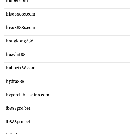
hi6bet.com
hiso8888s.com
hiso8888s.com
hongkong456
huayhit88
hubbet168.com
hydra888
hyperclub-casino.com
ib888pro.bet
ib888pro.bet