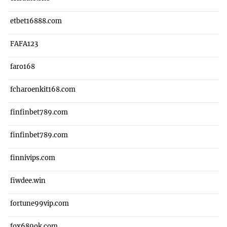
etbet16888.com
FAFA123
faro168
fcharoenkit168.com
finfinbet789.com
finfinbet789.com
finnivips.com
fiwdee.win
fortune99vip.com
fox689ok.com