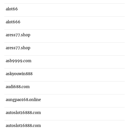
alot66
alot666
aress77.shop
aress77.shop
asb9999.com
askyouwin888
audi688.com
aungpao168.online
autoslot16888.com
autoslot16888.com