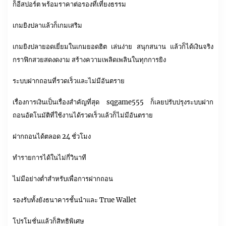
ก็อีสปอร์ต พร้อมราคาต่อรองที่เที่ยงธรรม
เกมยิงปลาแล้วก็เกมเสริม
เกมยิงปลายอดเยี่ยมในเกมยอดฮิต เล่นง่าย สนุกสนาน แล้วก็ได้เงินจริง
กราฟิกสวยสดงดงาม สร้างความเพลิดเพลินในทุกการยิง
ระบบฝากถอนที่รวดเร็วและไม่มีอันตราย
เรื่องการเงินเป็นเรื่องสำคัญที่สุด sqgame555 ก็เลยปรับปรุงระบบฝาก
ถอนอัตโนมัติที่ใช้งานได้รวดเร็วแล้วก็ไม่มีอันตราย
ฝากถอนได้ตลอด 24 ชั่วโมง
ทำรายการได้ในไม่กี่วินาที
ไม่มีอย่างต่ำสำหรับเพื่อการฝากถอน
รองรับทั้งยังธนาคารชั้นนำและ True Wallet
โปรโมชั่นแล้วก็สิทธิพิเศษ