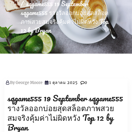
sqgame555 19 September
sqgame555 รางวัลออกบ่อยสุดสล็อต
ภาพสวยสมจริงคุ้มค่าไม่ผิดหวัง Top
12 by Bryan
By
George Moore
1 ตุลาคม 2025
0
sqgame555 19 September sqgame555
รางวัลออกบ่อยสุดสล็อตภาพสวย
สมจริงคุ้มค่าไม่ผิดหวัง Top 12 by
Bryan