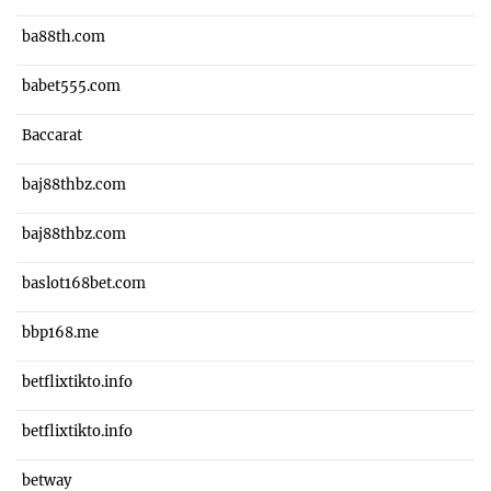
ba88th.com
babet555.com
Baccarat
baj88thbz.com
baj88thbz.com
baslot168bet.com
bbp168.me
betflixtikto.info
betflixtikto.info
betway